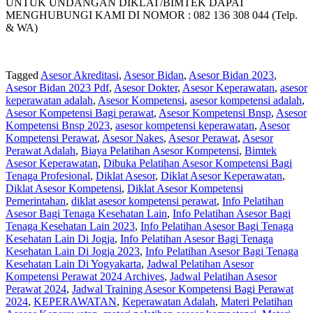
UNTUK UNDANGAN DIKLAT/BIMTEK DAPAT
MENGHUBUNGI KAMI DI NOMOR : 082 136 308 044 (Telp.
& WA)
Tagged
Asesor Akreditasi
,
Asesor Bidan
,
Asesor Bidan 2023
,
Asesor Bidan 2023 Pdf
,
Asesor Dokter
,
Asesor Keperawatan
,
asesor
keperawatan adalah
,
Asesor Kompetensi
,
asesor kompetensi adalah
,
Asesor Kompetensi Bagi perawat
,
Asesor Kompetensi Bnsp
,
Asesor
Kompetensi Bnsp 2023
,
asesor kompetensi keperawatan
,
Asesor
Kompetensi Perawat
,
Asesor Nakes
,
Asesor Perawat
,
Asesor
Perawat Adalah
,
Biaya Pelatihan Asesor Kompetensi
,
Bimtek
Asesor Keperawatan
,
Dibuka Pelatihan Asesor Kompetensi Bagi
Tenaga Profesional
,
Diklat Asesor
,
Diklat Asesor Keperawatan
,
Diklat Asesor Kompetensi
,
Diklat Asesor Kompetensi
Pemerintahan
,
diklat asesor kompetensi perawat
,
Info Pelatihan
Asesor Bagi Tenaga Kesehatan Lain
,
Info Pelatihan Asesor Bagi
Tenaga Kesehatan Lain 2023
,
Info Pelatihan Asesor Bagi Tenaga
Kesehatan Lain Di Jogja
,
Info Pelatihan Asesor Bagi Tenaga
Kesehatan Lain Di Jogja 2023
,
Info Pelatihan Asesor Bagi Tenaga
Kesehatan Lain Di Yogyakarta
,
Jadwal Pelatihan Asesor
Kompetensi Perawat 2024 Archives
,
Jadwal Pelatihan Asesor
Perawat 2024
,
Jadwal Training Asesor Kompetensi Bagi Perawat
2024
,
KEPERAWATAN
,
Keperawatan Adalah
,
Materi Pelatihan