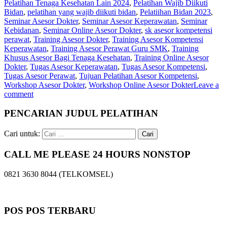
Pelatihan Tenaga Kesehatan Lain 2024
,
Pelatihan Wajib Diikuti
Bidan
,
pelatihan yang wajib diikuti bidan
,
Pelatiihan Bidan 2023
,
Seminar Asesor Dokter
,
Seminar Asesor Keperawatan
,
Seminar
Kebidanan
,
Seminar Online Asesor Dokter
,
sk asesor kompetensi
perawat
,
Training Asesor Dokter
,
Training Asesor Kompetensi
Keperawatan
,
Training Asesor Perawat Guru SMK
,
Training
Khusus Asesor Bagi Tenaga Kesehatan
,
Training Online Asesor
Dokter
,
Tugas Asesor Keperawatan
,
Tugas Asesor Kompetensi
,
Tugas Asesor Perawat
,
Tujuan Pelatihan Asesor Kompetensi
,
Workshop Asesor Dokter
,
Workshop Online Asesor Dokter
Leave a
comment
PENCARIAN JUDUL PELATIHAN
Cari untuk:
CALL ME PLEASE 24 HOURS NONSTOP
0821 3630 8044 (TELKOMSEL)
POS POS TERBARU