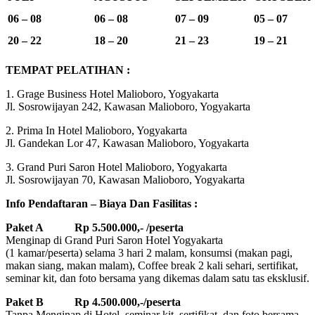
06 – 08
06 – 08
07 – 09
05 – 07
20 – 22
18 – 20
21 – 23
19 – 21
TEMPAT PELATIHAN :
1. Grage Business Hotel Malioboro, Yogyakarta
Jl. Sosrowijayan 242, Kawasan Malioboro, Yogyakarta
2. Prima In Hotel Malioboro, Yogyakarta
Jl. Gandekan Lor 47, Kawasan Malioboro, Yogyakarta
3. Grand Puri Saron Hotel Malioboro, Yogyakarta
Jl. Sosrowijayan 70, Kawasan Malioboro, Yogyakarta
Info Pendaftaran – Biaya Dan Fasilitas :
Paket A Rp 5.500.000,- /peserta
Menginap di Grand Puri Saron Hotel Yogyakarta
(1 kamar/peserta) selama 3 hari 2 malam, konsumsi (makan pagi,
makan siang, makan malam), Coffee break 2 kali sehari, sertifikat,
seminar kit, dan foto bersama yang dikemas dalam satu tas eksklusif.
Paket B Rp 4.500.000,-/peserta
Tanpa Menginap di Hotel, seminar kit, sertifikat, dan foto bersama