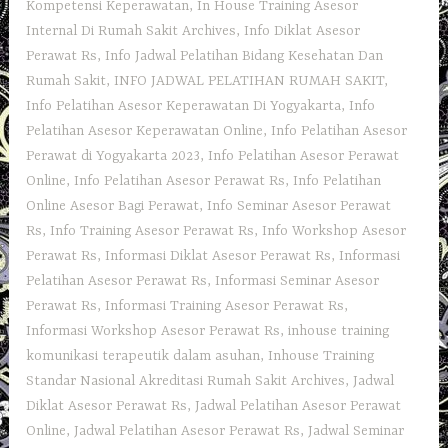
Kompetensi Keperawatan
,
In House Training Asesor
Internal Di Rumah Sakit Archives
,
Info Diklat Asesor
Perawat Rs
,
Info Jadwal Pelatihan Bidang Kesehatan Dan
Rumah Sakit
,
INFO JADWAL PELATIHAN RUMAH SAKIT
,
Info Pelatihan Asesor Keperawatan Di Yogyakarta
,
Info
Pelatihan Asesor Keperawatan Online
,
Info Pelatihan Asesor
Perawat di Yogyakarta 2023
,
Info Pelatihan Asesor Perawat
Online
,
Info Pelatihan Asesor Perawat Rs
,
Info Pelatihan
Online Asesor Bagi Perawat
,
Info Seminar Asesor Perawat
Rs
,
Info Training Asesor Perawat Rs
,
Info Workshop Asesor
Perawat Rs
,
Informasi Diklat Asesor Perawat Rs
,
Informasi
Pelatihan Asesor Perawat Rs
,
Informasi Seminar Asesor
Perawat Rs
,
Informasi Training Asesor Perawat Rs
,
Informasi Workshop Asesor Perawat Rs
,
inhouse training
komunikasi terapeutik dalam asuhan
,
Inhouse Training
Standar Nasional Akreditasi Rumah Sakit Archives
,
Jadwal
Diklat Asesor Perawat Rs
,
Jadwal Pelatihan Asesor Perawat
Online
,
Jadwal Pelatihan Asesor Perawat Rs
,
Jadwal Seminar