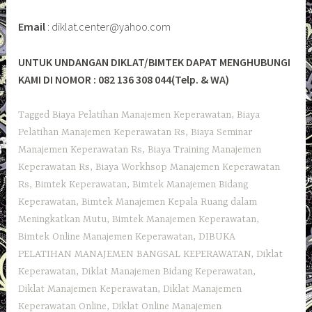
Email
: diklat.center@yahoo.com
UNTUK UNDANGAN DIKLAT/BIMTEK DAPAT MENGHUBUNGI
KAMI DI NOMOR : 082 136 308 044(Telp. & WA)
Tagged
Biaya Pelatihan Manajemen Keperawatan
,
Biaya
Pelatihan Manajemen Keperawatan Rs
,
Biaya Seminar
Manajemen Keperawatan Rs
,
Biaya Training Manajemen
Keperawatan Rs
,
Biaya Workhsop Manajemen Keperawatan
Rs
,
Bimtek Keperawatan
,
Bimtek Manajemen Bidang
Keperawatan
,
Bimtek Manajemen Kepala Ruang dalam
Meningkatkan Mutu
,
Bimtek Manajemen Keperawatan
,
Bimtek Online Manajemen Keperawatan
,
DIBUKA
PELATIHAN MANAJEMEN BANGSAL KEPERAWATAN
,
Diklat
Keperawatan
,
Diklat Manajemen Bidang Keperawatan
,
Diklat Manajemen Keperawatan
,
Diklat Manajemen
Keperawatan Online
,
Diklat Online Manajemen