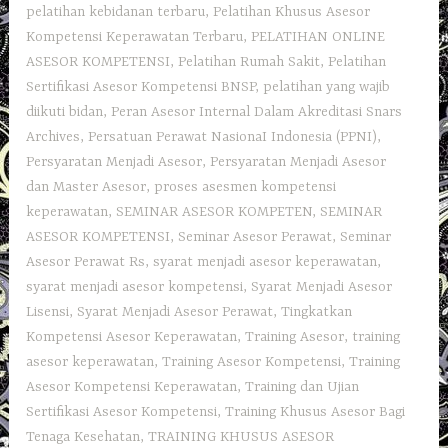
pelatihan kebidanan terbaru
,
Pelatihan Khusus Asesor
Kompetensi Keperawatan Terbaru
,
PELATIHAN ONLINE
ASESOR KOMPETENSI
,
Pelatihan Rumah Sakit
,
Pelatihan
Sertifikasi Asesor Kompetensi BNSP
,
pelatihan yang wajib
diikuti bidan
,
Peran Asesor Internal Dalam Akreditasi Snars
Archives
,
Persatuan Perawat NasionaI Indonesia (PPNI)
,
Persyaratan Menjadi Asesor
,
Persyaratan Menjadi Asesor
dan Master Asesor
,
proses asesmen kompetensi
keperawatan
,
SEMINAR ASESOR KOMPETEN
,
SEMINAR
ASESOR KOMPETENSI
,
Seminar Asesor Perawat
,
Seminar
Asesor Perawat Rs
,
syarat menjadi asesor keperawatan
,
syarat menjadi asesor kompetensi
,
Syarat Menjadi Asesor
Lisensi
,
Syarat Menjadi Asesor Perawat
,
Tingkatkan
Kompetensi Asesor Keperawatan
,
Training Asesor
,
training
asesor keperawatan
,
Training Asesor Kompetensi
,
Training
Asesor Kompetensi Keperawatan
,
Training dan Ujian
Sertifikasi Asesor Kompetensi
,
Training Khusus Asesor Bagi
Tenaga Kesehatan
,
TRAINING KHUSUS ASESOR