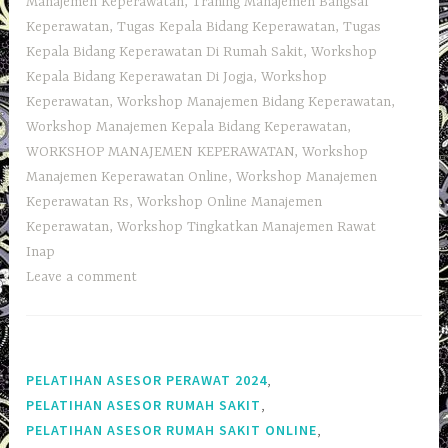
Manajemen Keperawatan
,
Traning Manajemen Bangsal
Keperawatan
,
Tugas Kepala Bidang Keperawatan
,
Tugas
Kepala Bidang Keperawatan Di Rumah Sakit
,
Workshop
Kepala Bidang Keperawatan Di Jogja
,
Workshop
Keperawatan
,
Workshop Manajemen Bidang Keperawatan
,
Workshop Manajemen Kepala Bidang Keperawatan
,
WORKSHOP MANAJEMEN KEPERAWATAN
,
Workshop
Manajemen Keperawatan Online
,
Workshop Manajemen
Keperawatan Rs
,
Workshop Online Manajemen
Keperawatan
,
Workshop Tingkatkan Manajemen Rawat
Inap
Leave a comment
,
PELATIHAN ASESOR PERAWAT 2024
,
PELATIHAN ASESOR RUMAH SAKIT
,
PELATIHAN ASESOR RUMAH SAKIT ONLINE