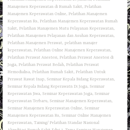
Manajemen Keperawatan di Rumah Sakit
,
Pelatihan
Manajemen Keperawatan Online
,
Pelatihan Manajemen
Keperawatan Rs
,
Pelatihan Manajemen Keperawatan Rumah
Sakit
,
Pelatihan Manajemen Mutu Pelayanan Keperawatan
,
Pelatihan Manajemen Pelayanan dan Asuhan Keperawatan
,
Pelatihan Manajemen Perawat
,
pelatihan manajer
keperawatan
,
Pelatihan Online Manajemen Keperawatan
,
Pelatihan Perawat Anestesi
,
Pelatihan Perawat Anestesi di
Jogja
,
Pelatihan Perawat Bedah
,
Pelatihan Perawat
Hemodialisa
,
Pelatihan Rumah Sakit‎
,
Pelatihan Untuk
Perawat Rawat Inap
,
Seminar Kepala Bidang Keperawatan
,
Seminar Kepala Bidang Keperawatn Di Jogja
,
Seminar
Keperawatan Jiwa
,
Seminar Keperawatan Jogja
,
Seminar
Keperawatan Terbaru
,
Seminar Manajemen Keperawatan
,
Seminar Manajemen Keperawatan Online
,
Seminar
Manajemen Keperawatan Rs
,
Seminar Online Manajemen
Keperawatan
,
Taining/ Pelatihan Standar Nasional
Akreditasi Rumah Sakit Edisi 1
,
Tema Seminar Manajemen