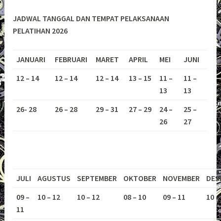
JADWAL TANGGAL DAN TEMPAT PELAKSANAAN
PELATIHAN 2026
JANUARI
FEBRUARI
MARET
APRIL
MEI
JUNI
12 – 14
12 – 14
12 – 14
13 – 15
11 –
11 –
13
13
26- 28
26 – 28
29 – 31
27 – 29
24 –
25 –
26
27
JULI
AGUSTUS
SEPTEMBER
OKTOBER
NOVEMBER
DES
09 –
10 – 12
10 – 12
08 – 10
09 – 11
10 –
11