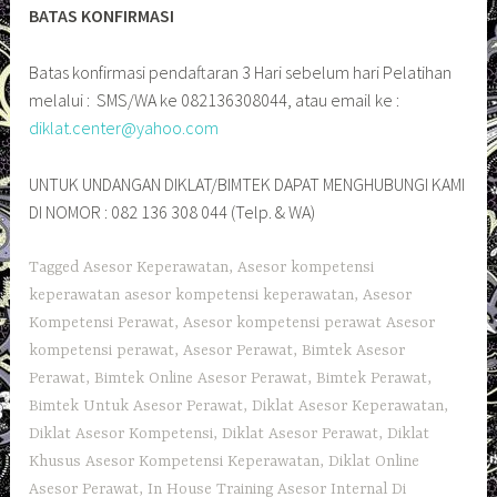
BATAS KONFIRMASI
Batas konfirmasi pendaftaran 3 Hari sebelum hari Pelatihan
melalui : SMS/WA ke 082136308044, atau email ke :
diklat.center@yahoo.com
UNTUK UNDANGAN DIKLAT/BIMTEK DAPAT MENGHUBUNGI KAMI
DI NOMOR : 082 136 308 044 (Telp. & WA)
Tagged
Asesor Keperawatan
,
Asesor kompetensi
keperawatan asesor kompetensi keperawatan
,
Asesor
Kompetensi Perawat
,
Asesor kompetensi perawat Asesor
kompetensi perawat
,
Asesor Perawat
,
Bimtek Asesor
Perawat
,
Bimtek Online Asesor Perawat
,
Bimtek Perawat
,
Bimtek Untuk Asesor Perawat
,
Diklat Asesor Keperawatan
,
Diklat Asesor Kompetensi
,
Diklat Asesor Perawat
,
Diklat
Khusus Asesor Kompetensi Keperawatan
,
Diklat Online
Asesor Perawat
,
In House Training Asesor Internal Di