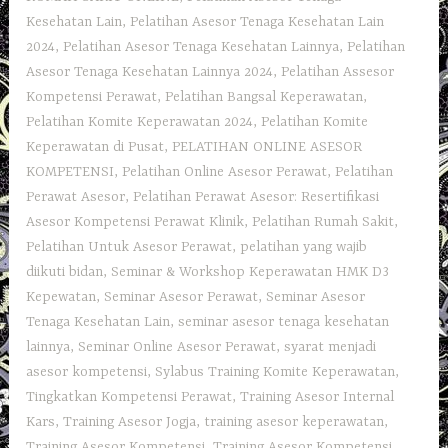
Kesehatan Lain
,
Pelatihan Asesor Tenaga Kesehatan Lain
2024
,
Pelatihan Asesor Tenaga Kesehatan Lainnya
,
Pelatihan
Asesor Tenaga Kesehatan Lainnya 2024
,
Pelatihan Assesor
Kompetensi Perawat
,
Pelatihan Bangsal Keperawatan
,
Pelatihan Komite Keperawatan 2024
,
Pelatihan Komite
Keperawatan di Pusat
,
PELATIHAN ONLINE ASESOR
KOMPETENSI
,
Pelatihan Online Asesor Perawat
,
Pelatihan
Perawat Asesor
,
Pelatihan Perawat Asesor: Resertifikasi
Asesor Kompetensi Perawat Klinik
,
Pelatihan Rumah Sakit
,
Pelatihan Untuk Asesor Perawat
,
pelatihan yang wajib
diikuti bidan
,
Seminar & Workshop Keperawatan HMK D3
Kepewatan
,
Seminar Asesor Perawat
,
Seminar Asesor
Tenaga Kesehatan Lain
,
seminar asesor tenaga kesehatan
lainnya
,
Seminar Online Asesor Perawat
,
syarat menjadi
asesor kompetensi
,
Sylabus Training Komite Keperawatan
,
Tingkatkan Kompetensi Perawat
,
Training Asesor Internal
Kars
,
Training Asesor Jogja
,
training asesor keperawatan
,
Training Asesor Kompetensi
,
Training Asesor Kompetensi