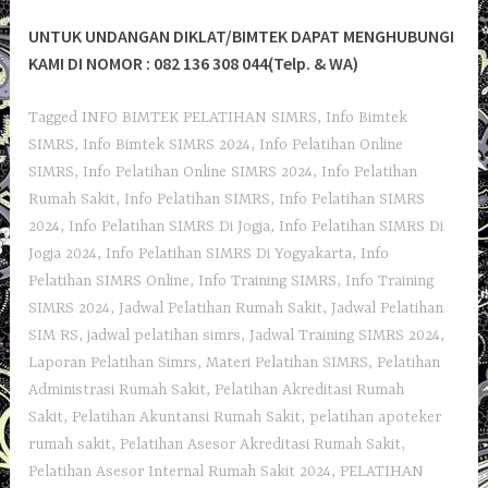
UNTUK UNDANGAN DIKLAT/BIMTEK DAPAT MENGHUBUNGI
KAMI DI NOMOR : 082 136 308 044(Telp. & WA)
Tagged
INFO BIMTEK PELATIHAN SIMRS
,
Info Bimtek
SIMRS
,
Info Bimtek SIMRS 2024
,
Info Pelatihan Online
SIMRS
,
Info Pelatihan Online SIMRS 2024
,
Info Pelatihan
Rumah Sakit
,
Info Pelatihan SIMRS
,
Info Pelatihan SIMRS
2024
,
Info Pelatihan SIMRS Di Jogja
,
Info Pelatihan SIMRS Di
Jogja 2024
,
Info Pelatihan SIMRS Di Yogyakarta
,
Info
Pelatihan SIMRS Online
,
Info Training SIMRS
,
Info Training
SIMRS 2024
,
Jadwal Pelatihan Rumah Sakit
,
Jadwal Pelatihan
SIM RS
,
jadwal pelatihan simrs
,
Jadwal Training SIMRS 2024
,
Laporan Pelatihan Simrs
,
Materi Pelatihan SIMRS
,
Pelatihan
Administrasi Rumah Sakit
,
Pelatihan Akreditasi Rumah
Sakit
,
Pelatihan Akuntansi Rumah Sakit
,
pelatihan apoteker
rumah sakit
,
Pelatihan Asesor Akreditasi Rumah Sakit
,
Pelatihan Asesor Internal Rumah Sakit 2024
,
PELATIHAN