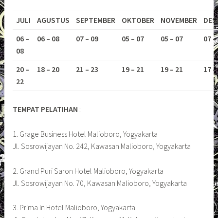
JULI
AGUSTUS
SEPTEMBER
OKTOBER
NOVEMBER
DES
06 –
06 – 08
07 – 09
05 – 07
05 – 07
07 –
08
20 –
18 – 20
21 – 23
19 – 21
19 – 21
17 –
22
TEMPAT PELATIHAN
:
1. Grage Business Hotel Malioboro, Yogyakarta
Jl. Sosrowijayan No. 242, Kawasan Malioboro, Yogyakarta
2. Grand Puri Saron Hotel Malioboro, Yogyakarta
Jl. Sosrowijayan No. 70, Kawasan Malioboro, Yogyakarta
3. Prima In Hotel Malioboro, Yogyakarta