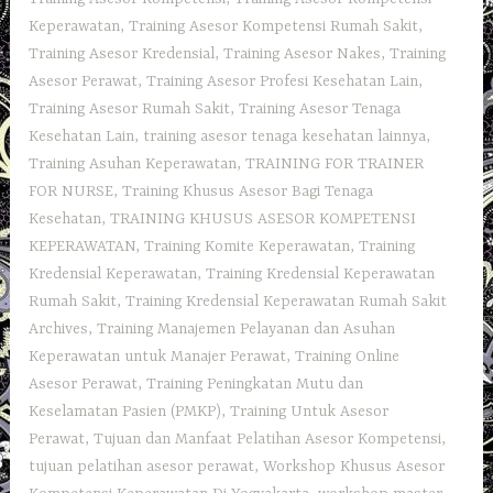
Keperawatan
,
Training Asesor Kompetensi Rumah Sakit
,
Training Asesor Kredensial
,
Training Asesor Nakes
,
Training
Asesor Perawat
,
Training Asesor Profesi Kesehatan Lain
,
Training Asesor Rumah Sakit
,
Training Asesor Tenaga
Kesehatan Lain
,
training asesor tenaga kesehatan lainnya
,
Training Asuhan Keperawatan
,
TRAINING FOR TRAINER
FOR NURSE
,
Training Khusus Asesor Bagi Tenaga
Kesehatan
,
TRAINING KHUSUS ASESOR KOMPETENSI
KEPERAWATAN
,
Training Komite Keperawatan
,
Training
Kredensial Keperawatan
,
Training Kredensial Keperawatan
Rumah Sakit
,
Training Kredensial Keperawatan Rumah Sakit
Archives
,
Training Manajemen Pelayanan dan Asuhan
Keperawatan untuk Manajer Perawat
,
Training Online
Asesor Perawat
,
Training Peningkatan Mutu dan
Keselamatan Pasien (PMKP)
,
Training Untuk Asesor
Perawat
,
Tujuan dan Manfaat Pelatihan Asesor Kompetensi
,
tujuan pelatihan asesor perawat
,
Workshop Khusus Asesor