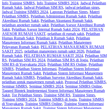
Info Training SIMRS
,
Info Training SIMRS 2024
,
Jadwal Pelatihan
Rumah Sakit
,
Jadwal Pelatihan SIM RS
,
jadwal pelatihan simrs
,
Jadwal Training SIMRS 2024
,
Laporan Pelatihan Simrs
,
Materi
Pelatihan SIMRS
,
Pelatihan Administrasi Rumah Sakit
,
Pelatihan
Akreditasi Rumah Sakit
,
Pelatihan Akuntansi Rumah Sakit
,
pelatihan apoteker rumah sakit
,
Pelatihan Asesor Akreditasi Rumah
Sakit
,
Pelatihan Asesor Internal Rumah Sakit 2024
,
PELATIHAN
ASESOR RUMAH SAKIT
,
pelatihan di rumah sakit
,
Pelatihan
Humas Rumah Sakit
,
Pelatihan It Rumah Sakit
,
Pelatihan
Manajemen Informasi Rumah Sakit
,
Pelatihan Manajemen
Pelayanan Rumah Sakit
,
PELATIHAN MANAJEMEN RUMAH
SAKIT 2025
,
pelatihan manajemen rumah sakit 2026
,
Pelatihan
Rumah Sakit‎
,
PELATIHAN RUMAH SAKIT 2024
,
Pelatihan SIM
RS
,
Pelatihan SIM RS 2024
,
Pelatihan SIM RS di Jogja
,
Pelatihan
SIM RS di Yogyakarta 2024
,
Pelatihan SIM RS Online
,
Pelatihan
SIMRS
,
Pelatihan Sistem Informasi
,
Pelatihan Sistem Informasi
Manajemen Rumah Sakit
,
Pelatihan Sistem Informasi Manajemen
Rumah Sakit-SIMRS
,
Pelatihan Surveior Akreditasi Rumah Sakit
,
pelatihan untuk manajemen rumah sakit
,
Proposal Pelatihan SIMRS
,
Seminar SIMRS
,
Seminar SIMRS 2024
,
Seminar SIMRS Online
,
Tagged Bimtek Implementasi Sistem Informasi Manajemen Rumah
Sakit
,
Tor Pelatihan Simrs
,
Training SIM RS
,
Training Simrs
,
Training SIMRS 2024
,
Training SIMRS di Jogja
,
Training SIMRS
di Yogyakarta
,
Training SIMRS Online
,
Training Sistem Informasi
Manajemen Rumah Sakit
,
Training Sistem Informasi Manajemen