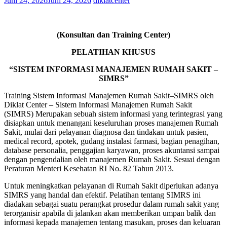
Juni 24, 2026
Juni 24, 2026
diklatcenter
(Konsultan dan Training Center)
PELATIHAN KHUSUS
“SISTEM INFORMASI MANAJEMEN RUMAH SAKIT –
SIMRS”
Training Sistem Informasi Manajemen Rumah Sakit–SIMRS oleh
Diklat Center – Sistem Informasi Manajemen Rumah Sakit
(SIMRS) Merupakan sebuah sistem informasi yang terintegrasi yang
disiapkan untuk menangani keseluruhan proses manajemen Rumah
Sakit, mulai dari pelayanan diagnosa dan tindakan untuk pasien,
medical record, apotek, gudang instalasi farmasi, bagian penagihan,
database personalia, penggajian karyawan, proses akuntansi sampai
dengan pengendalian oleh manajemen Rumah Sakit. Sesuai dengan
Peraturan Menteri Kesehatan RI No. 82 Tahun 2013.
Untuk meningkatkan pelayanan di Rumah Sakit diperlukan adanya
SIMRS yang handal dan efektif. Pelatihan tentang SIMRS ini
diadakan sebagai suatu perangkat prosedur dalam rumah sakit yang
terorganisir apabila di jalankan akan memberikan umpan balik dan
informasi kepada manajemen tentang masukan, proses dan keluaran