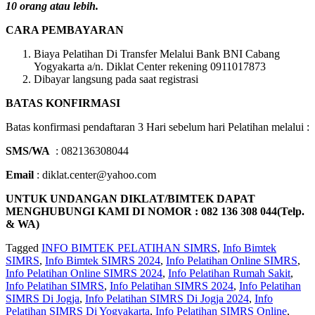
10 orang atau lebih.
CARA PEMBAYARAN
Biaya Pelatihan Di Transfer Melalui Bank BNI Cabang
Yogyakarta a/n. Diklat Center rekening 0911017873
Dibayar langsung pada saat registrasi
BATAS KONFIRMASI
Batas konfirmasi pendaftaran 3 Hari sebelum hari Pelatihan melalui :
SMS/WA
: 082136308044
Email
: diklat.center@yahoo.com
UNTUK UNDANGAN DIKLAT/BIMTEK DAPAT
MENGHUBUNGI KAMI DI NOMOR : 082 136 308 044(Telp.
& WA)
Tagged
INFO BIMTEK PELATIHAN SIMRS
,
Info Bimtek
SIMRS
,
Info Bimtek SIMRS 2024
,
Info Pelatihan Online SIMRS
,
Info Pelatihan Online SIMRS 2024
,
Info Pelatihan Rumah Sakit
,
Info Pelatihan SIMRS
,
Info Pelatihan SIMRS 2024
,
Info Pelatihan
SIMRS Di Jogja
,
Info Pelatihan SIMRS Di Jogja 2024
,
Info
Pelatihan SIMRS Di Yogyakarta
,
Info Pelatihan SIMRS Online
,