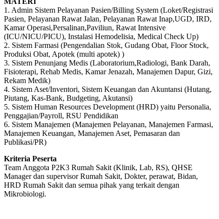
MATERI
1. Admin Sistem Pelayanan Pasien/Billing System (Loket/Registrasi
Pasien, Pelayanan Rawat Jalan, Pelayanan Rawat Inap,UGD, IRD,
Kamar Operasi,Persalinan,Paviliun, Rawat Intensive
(ICU/NICU/PICU), Instalasi Hemodelisia, Medical Check Up)
2. Sistem Farmasi (Pengendalian Stok, Gudang Obat, Floor Stock,
Produksi Obat, Apotek (multi apotek) )
3. Sistem Penunjang Medis (Laboratorium,Radiologi, Bank Darah,
Fisioterapi, Rehab Medis, Kamar Jenazah, Manajemen Dapur, Gizi,
Rekam Medik)
4. Sistem Aset/Inventori, Sistem Keuangan dan Akuntansi (Hutang,
Piutang, Kas-Bank, Budgeting, Akutansi)
5. Sistem Human Resources Development (HRD) yaitu Personalia,
Penggajian/Payroll, RSU Pendidikan
6. Sistem Manajemen (Manajemen Pelayanan, Manajemen Farmasi,
Manajemen Keuangan, Manajemen Aset, Pemasaran dan
Publikasi/PR)
Kriteria Peserta
Team Anggota P2K3 Rumah Sakit (Klinik, Lab, RS), QHSE
Manager dan supervisor Rumah Sakit, Dokter, perawat, Bidan,
HRD Rumah Sakit dan semua pihak yang terkait dengan
Mikrobiologi.