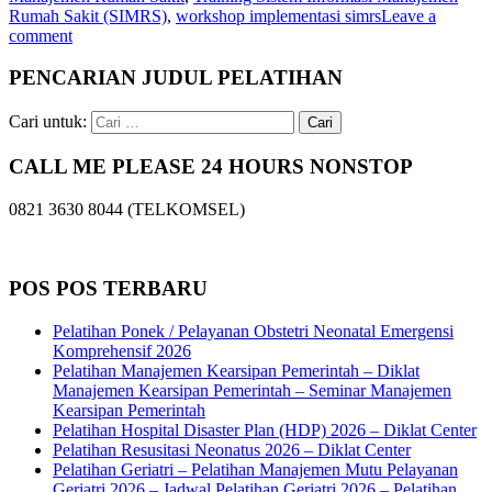
Rumah Sakit (SIMRS)
,
workshop implementasi simrs
Leave a
comment
PENCARIAN JUDUL PELATIHAN
Cari untuk:
CALL ME PLEASE 24 HOURS NONSTOP
0821 3630 8044 (TELKOMSEL)
POS POS TERBARU
Pelatihan Ponek / Pelayanan Obstetri Neonatal Emergensi
Komprehensif 2026
Pelatihan Manajemen Kearsipan Pemerintah – Diklat
Manajemen Kearsipan Pemerintah – Seminar Manajemen
Kearsipan Pemerintah
Pelatihan Hospital Disaster Plan (HDP) 2026 – Diklat Center
Pelatihan Resusitasi Neonatus 2026 – Diklat Center
Pelatihan Geriatri – Pelatihan Manajemen Mutu Pelayanan
Geriatri 2026 – Jadwal Pelatihan Geriatri 2026 – Pelatihan