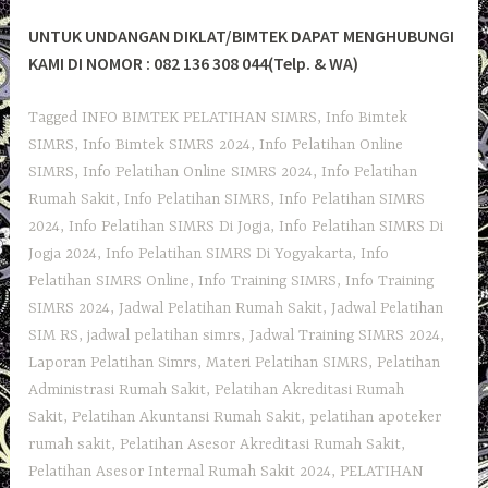
UNTUK UNDANGAN DIKLAT/BIMTEK DAPAT MENGHUBUNGI
KAMI DI NOMOR : 082 136 308 044(Telp. & WA)
Tagged
INFO BIMTEK PELATIHAN SIMRS
,
Info Bimtek
SIMRS
,
Info Bimtek SIMRS 2024
,
Info Pelatihan Online
SIMRS
,
Info Pelatihan Online SIMRS 2024
,
Info Pelatihan
Rumah Sakit
,
Info Pelatihan SIMRS
,
Info Pelatihan SIMRS
2024
,
Info Pelatihan SIMRS Di Jogja
,
Info Pelatihan SIMRS Di
Jogja 2024
,
Info Pelatihan SIMRS Di Yogyakarta
,
Info
Pelatihan SIMRS Online
,
Info Training SIMRS
,
Info Training
SIMRS 2024
,
Jadwal Pelatihan Rumah Sakit
,
Jadwal Pelatihan
SIM RS
,
jadwal pelatihan simrs
,
Jadwal Training SIMRS 2024
,
Laporan Pelatihan Simrs
,
Materi Pelatihan SIMRS
,
Pelatihan
Administrasi Rumah Sakit
,
Pelatihan Akreditasi Rumah
Sakit
,
Pelatihan Akuntansi Rumah Sakit
,
pelatihan apoteker
rumah sakit
,
Pelatihan Asesor Akreditasi Rumah Sakit
,
Pelatihan Asesor Internal Rumah Sakit 2024
,
PELATIHAN