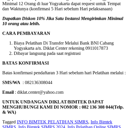
Minimal 12 Orang di luar Yogyakarta dapat request untuk Tempat
dan Waktunya (konfirmasi 5 Hari sebelum Hari pelaksanaan)
Dapatkan Diskon 10% Jika Satu Instansi Mengirimkan Minimal
10 orang atau lebih.
CARA PEMBAYARAN
Biaya Pelatihan Di Transfer Melalui Bank BNI Cabang
Yogyakarta a/n. Diklat Center rekening 0911017873
Dibayar langsung pada saat registrasi
BATAS KONFIRMASI
Batas konfirmasi pendaftaran 3 Hari sebelum hari Pelatihan melalui :
SMS/WA
: 082136308044
Email
: diklat.center@yahoo.com
UNTUK UNDANGAN DIKLAT/BIMTEK DAPAT
MENGHUBUNGI KAMI DI NOMOR : 082 136 308 044(Telp.
& WA)
Tagged
INFO BIMTEK PELATIHAN SIMRS
,
Info Bimtek
SIMRS
,
Info Bimtek SIMRS 2024
,
Info Pelatihan Online SIMRS
,