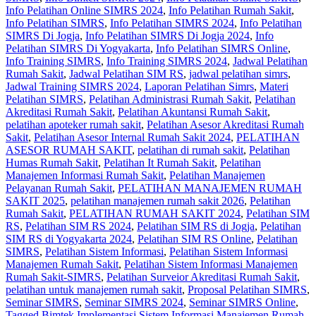
Info Pelatihan Online SIMRS 2024
,
Info Pelatihan Rumah Sakit
,
Info Pelatihan SIMRS
,
Info Pelatihan SIMRS 2024
,
Info Pelatihan
SIMRS Di Jogja
,
Info Pelatihan SIMRS Di Jogja 2024
,
Info
Pelatihan SIMRS Di Yogyakarta
,
Info Pelatihan SIMRS Online
,
Info Training SIMRS
,
Info Training SIMRS 2024
,
Jadwal Pelatihan
Rumah Sakit
,
Jadwal Pelatihan SIM RS
,
jadwal pelatihan simrs
,
Jadwal Training SIMRS 2024
,
Laporan Pelatihan Simrs
,
Materi
Pelatihan SIMRS
,
Pelatihan Administrasi Rumah Sakit
,
Pelatihan
Akreditasi Rumah Sakit
,
Pelatihan Akuntansi Rumah Sakit
,
pelatihan apoteker rumah sakit
,
Pelatihan Asesor Akreditasi Rumah
Sakit
,
Pelatihan Asesor Internal Rumah Sakit 2024
,
PELATIHAN
ASESOR RUMAH SAKIT
,
pelatihan di rumah sakit
,
Pelatihan
Humas Rumah Sakit
,
Pelatihan It Rumah Sakit
,
Pelatihan
Manajemen Informasi Rumah Sakit
,
Pelatihan Manajemen
Pelayanan Rumah Sakit
,
PELATIHAN MANAJEMEN RUMAH
SAKIT 2025
,
pelatihan manajemen rumah sakit 2026
,
Pelatihan
Rumah Sakit‎
,
PELATIHAN RUMAH SAKIT 2024
,
Pelatihan SIM
RS
,
Pelatihan SIM RS 2024
,
Pelatihan SIM RS di Jogja
,
Pelatihan
SIM RS di Yogyakarta 2024
,
Pelatihan SIM RS Online
,
Pelatihan
SIMRS
,
Pelatihan Sistem Informasi
,
Pelatihan Sistem Informasi
Manajemen Rumah Sakit
,
Pelatihan Sistem Informasi Manajemen
Rumah Sakit-SIMRS
,
Pelatihan Surveior Akreditasi Rumah Sakit
,
pelatihan untuk manajemen rumah sakit
,
Proposal Pelatihan SIMRS
,
Seminar SIMRS
,
Seminar SIMRS 2024
,
Seminar SIMRS Online
,
Tagged Bimtek Implementasi Sistem Informasi Manajemen Rumah