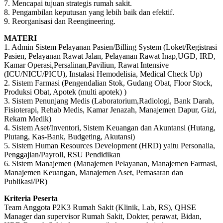
7. Mencapai tujuan strategis rumah sakit.
8. Pengambilan keputusan yang lebih baik dan efektif.
9. Reorganisasi dan Reengineering.
MATERI
1. Admin Sistem Pelayanan Pasien/Billing System (Loket/Registrasi
Pasien, Pelayanan Rawat Jalan, Pelayanan Rawat Inap,UGD, IRD,
Kamar Operasi,Persalinan,Paviliun, Rawat Intensive
(ICU/NICU/PICU), Instalasi Hemodelisia, Medical Check Up)
2. Sistem Farmasi (Pengendalian Stok, Gudang Obat, Floor Stock,
Produksi Obat, Apotek (multi apotek) )
3. Sistem Penunjang Medis (Laboratorium,Radiologi, Bank Darah,
Fisioterapi, Rehab Medis, Kamar Jenazah, Manajemen Dapur, Gizi,
Rekam Medik)
4. Sistem Aset/Inventori, Sistem Keuangan dan Akuntansi (Hutang,
Piutang, Kas-Bank, Budgeting, Akutansi)
5. Sistem Human Resources Development (HRD) yaitu Personalia,
Penggajian/Payroll, RSU Pendidikan
6. Sistem Manajemen (Manajemen Pelayanan, Manajemen Farmasi,
Manajemen Keuangan, Manajemen Aset, Pemasaran dan
Publikasi/PR)
Kriteria Peserta
Team Anggota P2K3 Rumah Sakit (Klinik, Lab, RS), QHSE
Manager dan supervisor Rumah Sakit, Dokter, perawat, Bidan,