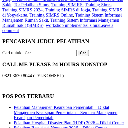
Sakit
,
Tor Pelatihan Simrs
,
Training SIM RS
,
Training Simrs
,
Training SIMRS 2024
,
Training SIMRS di Jogja
,
Training SIMRS
di Yogyakarta
,
Training SIMRS Online
,
Training Sistem Informasi
Manajemen Rumah Sakit
,
Training Sistem Informasi Manajemen
Rumah Sakit (SIMRS)
,
workshop implementasi simrs
Leave a
comment
PENCARIAN JUDUL PELATIHAN
Cari untuk:
CALL ME PLEASE 24 HOURS NONSTOP
0821 3630 8044 (TELKOMSEL)
POS POS TERBARU
Pelatihan Manajemen Kearsipan Pemerintah – Diklat
Manajemen Kearsipan Pemerintah – Seminar Manajemen
Kearsipan Pemerintah
Pelatihan Hospital Disaster Plan (HDP) 2026 – Diklat Center
Pelatihan Resusitasi Neonatus 2026 – Diklat Center