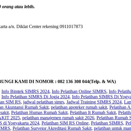
orang atau lebih.
rta a/n. Diklat Center rekening 0911017873
KAMI DI NOMOR : 082 136 308 044(Telp. & WA)
,
Info Bimtek SIMRS 2024
,
Info Pelatihan Online SIMRS
,
Info Pelat
,
Info Pelatihan SIMRS Di Jogja 2024
,
Info Pelatihan SIMRS Di Yogya
ihan SIM RS
,
jadwal pelatihan simrs
,
Jadwal Training SIMRS 2024
,
Lap
han Akuntansi Rumah Sakit
,
pelatihan apoteker rumah sakit
,
Pelatihan A
sakit
,
Pelatihan Humas Rumah Sakit
,
Pelatihan It Rumah Sakit
,
Pelati
KIT 2025
,
pelatihan manajemen rumah sakit 2026
,
Pelatihan Rumah Sa
S di Yogyakarta 2024
,
Pelatihan SIM RS Online
,
Pelatihan SIMRS
,
Pe
SIMRS
,
Pelatihan Surveior Akreditasi Rumah Sakit
,
pelatihan untuk ma