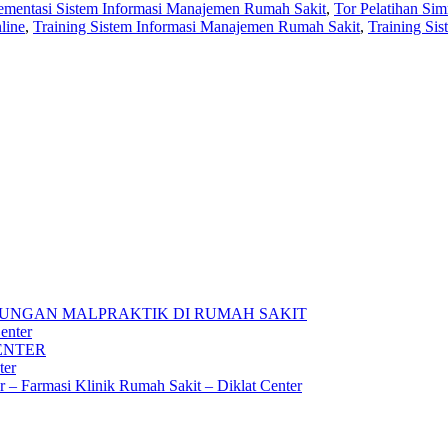
ementasi Sistem Informasi Manajemen Rumah Sakit
,
Tor Pelatihan Sim
line
,
Training Sistem Informasi Manajemen Rumah Sakit
,
Training Si
UNGAN MALPRAKTIK DI RUMAH SAKIT
enter
ENTER
ter
ar – Farmasi Klinik Rumah Sakit – Diklat Center