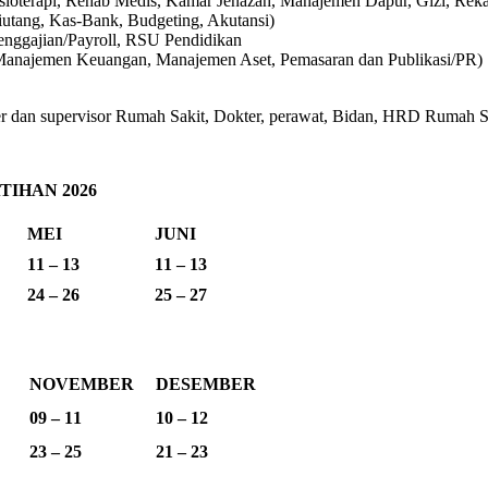
isioterapi, Rehab Medis, Kamar Jenazah, Manajemen Dapur, Gizi, Re
iutang, Kas-Bank, Budgeting, Akutansi)
enggajian/Payroll, RSU Pendidikan
Manajemen Keuangan, Manajemen Aset, Pemasaran dan Publikasi/PR)
an supervisor Rumah Sakit, Dokter, perawat, Bidan, HRD Rumah Saki
IHAN 2026
MEI
JUNI
11 – 13
11 – 13
24 – 26
25 – 27
NOVEMBER
DESEMBER
09 – 11
10 – 12
23 – 25
21 – 23