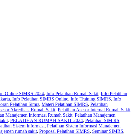
ihan Online SIMRS 2024
,
Info Pelatihan Rumah Sakit
,
Info Pelatihan
karta
,
Info Pelatihan SIMRS Online
,
Info Training SIMRS
,
Info
oran Pelatihan Simrs
,
Materi Pelatihan SIMRS
,
Pelatihan
sesor Akreditasi Rumah Sakit
,
Pelatihan Asesor Internal Rumah Sakit
han Manajemen Informasi Rumah Sakit
,
Pelatihan Manajemen
kit‎
,
PELATIHAN RUMAH SAKIT 2024
,
Pelatihan SIM RS
,
latihan Sistem Informasi
,
Pelatihan Sistem Informasi Manajemen
najemen rumah sakit
,
Proposal Pelatihan SIMRS
,
Seminar SIMRS
,