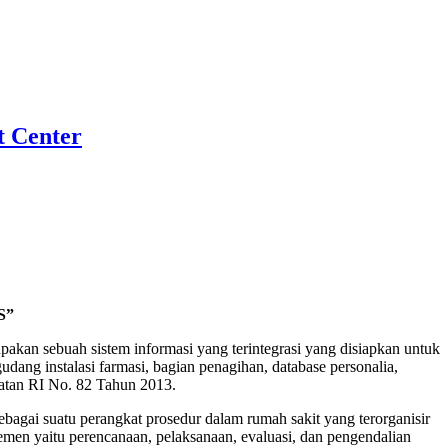
t Center
S”
an sebuah sistem informasi yang terintegrasi yang disiapkan untuk
ang instalasi farmasi, bagian penagihan, database personalia,
atan RI No. 82 Tahun 2013.
agai suatu perangkat prosedur dalam rumah sakit yang terorganisir
emen yaitu perencanaan, pelaksanaan, evaluasi, dan pengendalian