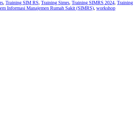
rs
,
Training SIM RS
,
Training Simrs
,
Training SIMRS 2024
,
Training
stem Informasi Manajemen Rumah Sakit (SIMRS)
,
workshop