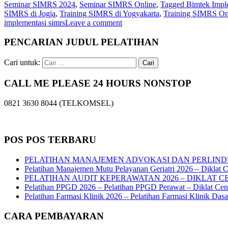
Seminar SIMRS 2024
,
Seminar SIMRS Online
,
Tagged Bimtek Impl
SIMRS di Jogja
,
Training SIMRS di Yogyakarta
,
Training SIMRS On
implementasi simrs
Leave a comment
PENCARIAN JUDUL PELATIHAN
Cari untuk:
CALL ME PLEASE 24 HOURS NONSTOP
0821 3630 8044 (TELKOMSEL)
POS POS TERBARU
PELATIHAN MANAJEMEN ADVOKASI DAN PERLIND
Pelatihan Manajemen Mutu Pelayanan Geriatri 2026 – Diklat C
PELATIHAN AUDIT KEPERAWATAN 2026 – DIKLAT C
Pelatihan PPGD 2026 – Pelatihan PPGD Perawat – Diklat Cen
Pelatihan Farmasi Klinik 2026 – Pelatihan Farmasi Klinik Das
CARA PEMBAYARAN