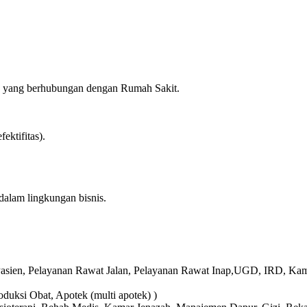
ya yang berhubungan dengan Rumah Sakit.
ektifitas).
alam lingkungan bisnis.
i Pasien, Pelayanan Rawat Jalan, Pelayanan Rawat Inap,UGD, IRD, Ka
duksi Obat, Apotek (multi apotek) )