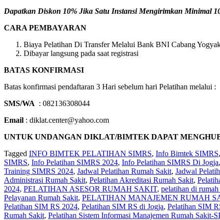
Dapatkan Diskon 10% Jika Satu Instansi Mengirimkan Minimal 10 
CARA PEMBAYARAN
Biaya Pelatihan Di Transfer Melalui Bank BNI Cabang Yogyaka
Dibayar langsung pada saat registrasi
BATAS KONFIRMASI
Batas konfirmasi pendaftaran 3 Hari sebelum hari Pelatihan melalui :
SMS/WA
: 082136308044
Email
: diklat.center@yahoo.com
UNTUK UNDANGAN DIKLAT/BIMTEK DAPAT MENGHUBUNGI 
Tagged
INFO BIMTEK PELATIHAN SIMRS
,
Info Bimtek SIMRS
SIMRS
,
Info Pelatihan SIMRS 2024
,
Info Pelatihan SIMRS Di Jogja
Training SIMRS 2024
,
Jadwal Pelatihan Rumah Sakit
,
Jadwal Pelat
Administrasi Rumah Sakit
,
Pelatihan Akreditasi Rumah Sakit
,
Pelati
2024
,
PELATIHAN ASESOR RUMAH SAKIT
,
pelatihan di rumah 
Pelayanan Rumah Sakit
,
PELATIHAN MANAJEMEN RUMAH SA
Pelatihan SIM RS 2024
,
Pelatihan SIM RS di Jogja
,
Pelatihan SIM R
Rumah Sakit
,
Pelatihan Sistem Informasi Manajemen Rumah Sakit-