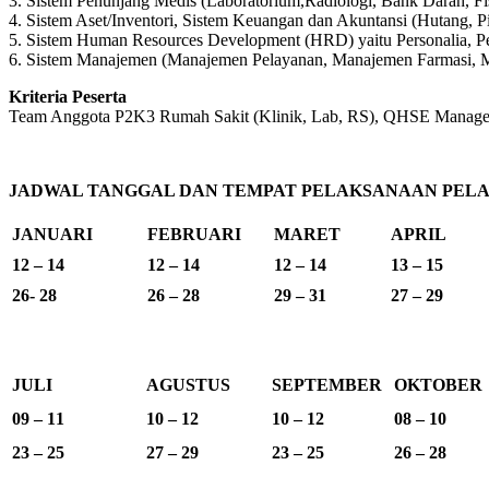
3. Sistem Penunjang Medis (Laboratorium,Radiologi, Bank Darah, F
4. Sistem Aset/Inventori, Sistem Keuangan dan Akuntansi (Hutang, P
5. Sistem Human Resources Development (HRD) yaitu Personalia, P
6. Sistem Manajemen (Manajemen Pelayanan, Manajemen Farmasi, 
Kriteria Peserta
Team Anggota P2K3 Rumah Sakit (Klinik, Lab, RS), QHSE Manager d
JADWAL TANGGAL DAN TEMPAT PELAKSANAAN PELAT
JANUARI
FEBRUARI
MARET
APRIL
12 – 14
12 – 14
12 – 14
13 – 15
26- 28
26 – 28
29 – 31
27 – 29
JULI
AGUSTUS
SEPTEMBER
OKTOBER
09 – 11
10 – 12
10 – 12
08 – 10
23 – 25
27 – 29
23 – 25
26 – 28