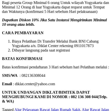
Bagi peserta Group Minimal 6 orang Untuk wilayah Yogyakarta dan
Minimal 12 Orang di luar Yogyakarta dapat request untuk Tempat
dan Waktunya (konfirmasi 5 Hari sebelum Hari pelaksanaan)
Dapatkan Diskon 10% Jika Satu Instansi Mengirimkan Minimal
10 orang atau lebih.
CARA PEMBAYARAN
Biaya Pelatihan Di Transfer Melalui Bank BNI Cabang
Yogyakarta a/n. Diklat Center rekening 0911017873
Dibayar langsung pada saat registrasi
BATAS KONFIRMASI
Batas konfirmasi pendaftaran 3 Hari sebelum hari Pelatihan melalui :
SMS/WA
: 082136308044
Email
: diklat.center@yahoo.com
UNTUK UNDANGAN DIKLAT/BIMTEK DAPAT
MENGHUBUNGI KAMI DI NOMOR : 082 136 308 044(Telp.
& WA)
Tagged
Alur Pelayanan Rawat Jalan Rumah Sakit
,
Alur Rawat Jalan