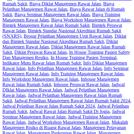
Rumah Sakit
,
Biaya Diklat Manajemen Rawat Jalan
,
Biaya
Pelatihan Manajemen Rawat Jalan
,
Biaya Rawat Jalan di Rumah
Sakit
,
Biaya Seminar Manajemen Rawat Jalan
,
Biaya Training
Manajemen Rawat Jalan
,
Biaya Workshop Manajemen Rawat Jalan
,
Bimtek Manajemen Rawat Jalan Rumah Sakit
,
Bimtek Perawat
Rawat Jalan
,
Bimtek Standar Nasional Akreditasi Rumah Sakit
(SNARS)
,
Brosur Pelatihan Manajemen Unit Rawat Jalan
,
Diklat
dan Bimtek Standar Nasional Akreditasi Rumah Sakit
,
Diklat
Manajemen Rawat Jalan
,
Diklat Manajemen Rawat Jalan Rumah
Sakit
,
Diklat Perawat Rawat Jalan
,
In House Training Pasien Safety
Dan Manajemen Resiko
,
In House Training Pasien Terminal
,
Indikator Mutu Rawat Jalan Rumah Sakit
,
Info Diklat Manajemen
Rawat Jalan
,
Info Pelatihan Manajemen Rawat Jalan
,
Info Seminar
Manajemen Rawat Jalan
,
Info Training Manajemen Rawat Jalan
,
Info Workshop Manajemen Rawat Jalan
,
Inhouse Manajemen
Rawat Jalan Rumah Sakit
,
Inhouse Perawat Rawat Jalan
,
Jadwal
DIklat Manajemen Rawat Jalan
,
Jadwal Pelatihan Manajemen
Rawat Jalan
,
Jadwal Pelatihan Manajemen Rawat Jalan Rumah
Sakit
,
Jadwal Pelatihan Manajemen Rawat Jalan Rumah Sakit 2024
,
Jadwal Pelatihan Rawat Jalan Rumah Sakit 2024
,
Jadwal Pelatihan
Rumah Sakit
,
Jadwal Rawat Jalan Rumah Sakit Di Jogja
,
Jadwal
Seminar Manajemen Rawat Jalan
,
Jadwal Training Manajemen
Rawat Jalan
,
Jadwal Workshop Manajemen Rawat Jalan
,
Makalah
Manajemen Risiko di Ruang Rawat Jalan
,
Manajemen Pelayanan
Rawat Jalan
,
Manajemen Puskesmas Rawat Jalan
,
Manajemen