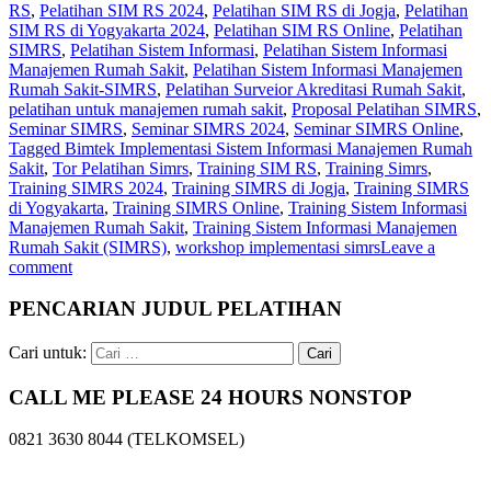
RS
,
Pelatihan SIM RS 2024
,
Pelatihan SIM RS di Jogja
,
Pelatihan
SIM RS di Yogyakarta 2024
,
Pelatihan SIM RS Online
,
Pelatihan
SIMRS
,
Pelatihan Sistem Informasi
,
Pelatihan Sistem Informasi
Manajemen Rumah Sakit
,
Pelatihan Sistem Informasi Manajemen
Rumah Sakit-SIMRS
,
Pelatihan Surveior Akreditasi Rumah Sakit
,
pelatihan untuk manajemen rumah sakit
,
Proposal Pelatihan SIMRS
,
Seminar SIMRS
,
Seminar SIMRS 2024
,
Seminar SIMRS Online
,
Tagged Bimtek Implementasi Sistem Informasi Manajemen Rumah
Sakit
,
Tor Pelatihan Simrs
,
Training SIM RS
,
Training Simrs
,
Training SIMRS 2024
,
Training SIMRS di Jogja
,
Training SIMRS
di Yogyakarta
,
Training SIMRS Online
,
Training Sistem Informasi
Manajemen Rumah Sakit
,
Training Sistem Informasi Manajemen
Rumah Sakit (SIMRS)
,
workshop implementasi simrs
Leave a
comment
PENCARIAN JUDUL PELATIHAN
Cari untuk:
CALL ME PLEASE 24 HOURS NONSTOP
0821 3630 8044 (TELKOMSEL)