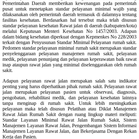
Pemerintahan Daerah memberikan kewenangan pada pemerintah
pusat untuk menetapkan standar pelayanan minimal wajib yang
dilaksanakan oleh pemerintah daerah termasuk di dalamnya tentang
fasilitas kesehatan. Berdasarkan hal tersebut maka telah disusun
standar pelayanan kesehatan Rawat jalan di daerah (kabupaten/kota)
melalui Keputusan Menteri Kesehatan No 1457/2003. Adapun
dalam bidang kesehatan diperkuat dengan Kepmenkes No 228/2003
terkait dengan Penyusunan Standar Minimal Pelayanan rumah sakit.
Pedomen standar pelayanan minimal rumah sakit merupakan standar
penyelenggaraan pelayanan manajemen rumah sakit, pelayanan
medik, pelayanan penunjang dan pelayanan keperawatan baik rawat
inap ataupun rawat jalan yang minimal diselenggarakan oleh rumah
sakit.
Adapun pelayanan rawat jalan merupakan salah satu indikator
penting yang harus diperhatikan pihak rumah sakit. Pelayanan rawat
jalan merupakan pelayanan pasien untuk observasi, diagnosis,
pengobatan, rehabilitasi medik, dan pelayanan kesehatan lainnya
tanpa menginap di rumah sakit. Untuk lebih meningkatkan
pelayanan maka telah disusun Pelatihan atau Diklat Manajemen
Rawat Jalan Rumah Sakit dengan ruang lingkup materi meliputi:
Standar Layanan Minimal Rawat Jalan Rumah Sakit, Sistem
Manajemen Layanan Rawat Jalan, Pengembangan Sistem Informasi
Manajemen Layanan Rawat Jalan, dan Bekerjasama Dengan Rekan
Kerja dan Pasien.