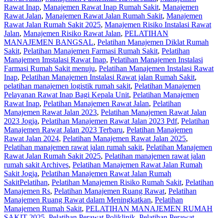
Rawat Inap
,
Manajemen Rawat Inap Rumah Sakit
,
Manajemen
Rawat Jalan
,
Manajemen Rawat Jalan Rumah Sakit
,
Manajemen
Rawat Jalan Rumah Sakit 2025
,
Manajemen Risiko Instalasi Rawat
Jalan
,
Manajemen Risiko Rawat Jalan
,
PELATIHAN
MANAJEMEN BANGSAL
,
Pelatihan Manajemen Diklat Rumah
Sakit
,
Pelatihan Manajemen Farmasi Rumah Sakit
,
Pelatihan
Manajemen Imstalasi Rawat Inap
,
Pelatihan Manajemen Instalasi
Farmasi Rumah Sakit menuju
,
Pelatihan Manajemen Instalasi Rawat
Inap
,
Pelatihan Manajemen Instalasi Rawat jalan Rumah Sakit
,
pelatihan manajemen logistik rumah sakit
,
Pelatihan Manajemen
Pelayanan Rawat Inap Bagi Kepala Unit
,
Pelatihan Manajemen
Rawat Inap
,
Pelatihan Manajemen Rawat Jalan
,
Pelatihan
Manajemen Rawat Jalan 2023
,
Pelatihan Manajemen Rawat Jalan
2023 Jogja
,
Pelatihan Manajemen Rawat Jalan 2023 Pdf
,
Pelatihan
Manajemen Rawat Jalan 2023 Terbaru
,
Pelatihan Manajemen
Rawat Jalan 2024
,
Pelatihan Manajemen Rawat Jalan 2025
,
Pelatihan manajemen rawat jalan rumah sakit
,
Pelatihan Manajemen
Rawat Jalan Rumah Sakit 2025
,
Pelatihan manajemen rawat jalan
rumah sakit Archives
,
Pelatihan Manajemen Rawat Jalan Rumah
Sakit Jogja
,
Pelatihan Manajemen Rawat Jalan Rumah
SakitPelatihan
,
Pelatihan Manajemen Risiko Rumah Sakit
,
Pelatihan
Manajemen Rs
,
Pelatihan Manajemen Ruang Rawat
,
Pelatihan
Manajemen Ruang Rawat dalam Meningkatkan
,
Pelatihan
Manajemen Rumah Sakit
,
PELATIHAN MANAJEMEN RUMAH
SAKIT 2025
,
Pelatihan Perawat Poliklinik
,
Pelatihan Perawat