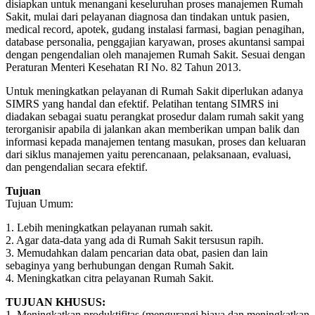
disiapkan untuk menangani keseluruhan proses manajemen Rumah
Sakit, mulai dari pelayanan diagnosa dan tindakan untuk pasien,
medical record, apotek, gudang instalasi farmasi, bagian penagihan,
database personalia, penggajian karyawan, proses akuntansi sampai
dengan pengendalian oleh manajemen Rumah Sakit. Sesuai dengan
Peraturan Menteri Kesehatan RI No. 82 Tahun 2013.
Untuk meningkatkan pelayanan di Rumah Sakit diperlukan adanya
SIMRS yang handal dan efektif. Pelatihan tentang SIMRS ini
diadakan sebagai suatu perangkat prosedur dalam rumah sakit yang
terorganisir apabila di jalankan akan memberikan umpan balik dan
informasi kepada manajemen tentang masukan, proses dan keluaran
dari siklus manajemen yaitu perencanaan, pelaksanaan, evaluasi,
dan pengendalian secara efektif.
Tujuan
Tujuan Umum:
1. Lebih meningkatkan pelayanan rumah sakit.
2. Agar data-data yang ada di Rumah Sakit tersusun rapih.
3. Memudahkan dalam pencarian data obat, pasien dan lain
sebaginya yang berhubungan dengan Rumah Sakit.
4. Meningkatkan citra pelayanan Rumah Sakit.
TUJUAN KHUSUS:
1. Meningkatkan produktifitas (mengurangi biaya dan meningkatkan