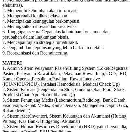
efektifitas).
2. Memenuhi kebutuhan akan informasi.
3. Memperbaiki kualitas pelayanan.
4. Menciptakan keunggulan berkompetisi.
5. Meningkatkan inovasi dan kreativitas.
6. Tanggapan secara Cepat atas kebutuhan konsumen dan
perubahan dalam lingkungan bisnis.
7. Mencapai tujuan strategis rumah sakit.
8. Pengambilan keputusan yang lebih baik dan efektif.
9. Reorganisasi dan Reengineering.
MATERI
1. Admin Sistem Pelayanan Pasien/Billing System (Loket/Registrasi
Pasien, Pelayanan Rawat Jalan, Pelayanan Rawat Inap,UGD, IRD,
Kamar Operasi,Persalinan,Paviliun, Rawat Intensive
(ICU/NICU/PICU), Instalasi Hemodelisia, Medical Check Up)
2. Sistem Farmasi (Pengendalian Stok, Gudang Obat, Floor Stock,
Produksi Obat, Apotek (multi apotek) )
3. Sistem Penunjang Medis (Laboratorium,Radiologi, Bank Darah,
Fisioterapi, Rehab Medis, Kamar Jenazah, Manajemen Dapur, Gizi,
Rekam Medik)
4. Sistem Aset/Inventori, Sistem Keuangan dan Akuntansi (Hutang,
Piutang, Kas-Bank, Budgeting, Akutansi)
5. Sistem Human Resources Development (HRD) yaitu Personalia,
Penggajian/Payroll, RSU Pendidikan