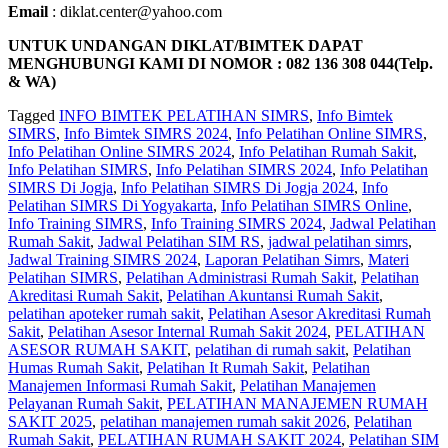
Email
: diklat.center@yahoo.com
UNTUK UNDANGAN DIKLAT/BIMTEK DAPAT
MENGHUBUNGI KAMI DI NOMOR : 082 136 308 044(Telp.
& WA)
Tagged
INFO BIMTEK PELATIHAN SIMRS
,
Info Bimtek
SIMRS
,
Info Bimtek SIMRS 2024
,
Info Pelatihan Online SIMRS
,
Info Pelatihan Online SIMRS 2024
,
Info Pelatihan Rumah Sakit
,
Info Pelatihan SIMRS
,
Info Pelatihan SIMRS 2024
,
Info Pelatihan
SIMRS Di Jogja
,
Info Pelatihan SIMRS Di Jogja 2024
,
Info
Pelatihan SIMRS Di Yogyakarta
,
Info Pelatihan SIMRS Online
,
Info Training SIMRS
,
Info Training SIMRS 2024
,
Jadwal Pelatihan
Rumah Sakit
,
Jadwal Pelatihan SIM RS
,
jadwal pelatihan simrs
,
Jadwal Training SIMRS 2024
,
Laporan Pelatihan Simrs
,
Materi
Pelatihan SIMRS
,
Pelatihan Administrasi Rumah Sakit
,
Pelatihan
Akreditasi Rumah Sakit
,
Pelatihan Akuntansi Rumah Sakit
,
pelatihan apoteker rumah sakit
,
Pelatihan Asesor Akreditasi Rumah
Sakit
,
Pelatihan Asesor Internal Rumah Sakit 2024
,
PELATIHAN
ASESOR RUMAH SAKIT
,
pelatihan di rumah sakit
,
Pelatihan
Humas Rumah Sakit
,
Pelatihan It Rumah Sakit
,
Pelatihan
Manajemen Informasi Rumah Sakit
,
Pelatihan Manajemen
Pelayanan Rumah Sakit
,
PELATIHAN MANAJEMEN RUMAH
SAKIT 2025
,
pelatihan manajemen rumah sakit 2026
,
Pelatihan
Rumah Sakit‎
,
PELATIHAN RUMAH SAKIT 2024
,
Pelatihan SIM