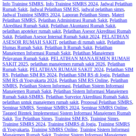
Info Training SIMRS
,
Info Training SIMRS 2024
,
Jadwal Pelatihan
Rumah Sakit
,
Jadwal Pelatihan SIM RS
,
jadwal pelatihan simrs
,
Jadwal Training SIMRS 2024
,
Laporan Pelatihan Simrs
,
Materi
Pelatihan SIMRS
,
Pelatihan Administrasi Rumah Sakit
,
Pelatihan
Akreditasi Rumah Sakit
,
Pelatihan Akuntansi Rumah Sakit
,
pelatihan apoteker rumah sakit
,
Pelatihan Asesor Akreditasi Rumah
Sakit
,
Pelatihan Asesor Internal Rumah Sakit 2024
,
PELATIHAN
ASESOR RUMAH SAKIT
,
pelatihan di rumah sakit
,
Pelatihan
Humas Rumah Sakit
,
Pelatihan It Rumah Sakit
,
Pelatihan
Manajemen Informasi Rumah Sakit
,
Pelatihan Manajemen
Pelayanan Rumah Sakit
,
PELATIHAN MANAJEMEN RUMAH
SAKIT 2025
,
pelatihan manajemen rumah sakit 2026
,
Pelatihan
Rumah Sakit‎
,
PELATIHAN RUMAH SAKIT 2024
,
Pelatihan SIM
RS
,
Pelatihan SIM RS 2024
,
Pelatihan SIM RS di Jogja
,
Pelatihan
SIM RS di Yogyakarta 2024
,
Pelatihan SIM RS Online
,
Pelatihan
SIMRS
,
Pelatihan Sistem Informasi
,
Pelatihan Sistem Informasi
Manajemen Rumah Sakit
,
Pelatihan Sistem Informasi Manajemen
Rumah Sakit-SIMRS
,
Pelatihan Surveior Akreditasi Rumah Sakit
,
pelatihan untuk manajemen rumah sakit
,
Proposal Pelatihan SIMRS
,
Seminar SIMRS
,
Seminar SIMRS 2024
,
Seminar SIMRS Online
,
Tagged Bimtek Implementasi Sistem Informasi Manajemen Rumah
Sakit
,
Tor Pelatihan Simrs
,
Training SIM RS
,
Training Simrs
,
Training SIMRS 2024
,
Training SIMRS di Jogja
,
Training SIMRS
di Yogyakarta
,
Training SIMRS Online
,
Training Sistem Informasi
Manajemen Rumah Sakit
,
Training Sistem Informasi Manajemen