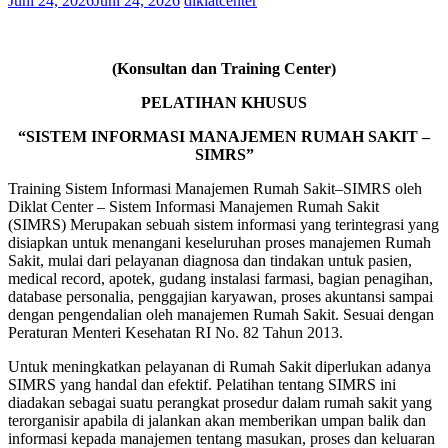
Juni 24, 2026
Juni 24, 2026
diklatcenter
(Konsultan dan Training Center)
PELATIHAN KHUSUS
“SISTEM INFORMASI MANAJEMEN RUMAH SAKIT –
SIMRS”
Training Sistem Informasi Manajemen Rumah Sakit–SIMRS oleh
Diklat Center – Sistem Informasi Manajemen Rumah Sakit
(SIMRS) Merupakan sebuah sistem informasi yang terintegrasi yang
disiapkan untuk menangani keseluruhan proses manajemen Rumah
Sakit, mulai dari pelayanan diagnosa dan tindakan untuk pasien,
medical record, apotek, gudang instalasi farmasi, bagian penagihan,
database personalia, penggajian karyawan, proses akuntansi sampai
dengan pengendalian oleh manajemen Rumah Sakit. Sesuai dengan
Peraturan Menteri Kesehatan RI No. 82 Tahun 2013.
Untuk meningkatkan pelayanan di Rumah Sakit diperlukan adanya
SIMRS yang handal dan efektif. Pelatihan tentang SIMRS ini
diadakan sebagai suatu perangkat prosedur dalam rumah sakit yang
terorganisir apabila di jalankan akan memberikan umpan balik dan
informasi kepada manajemen tentang masukan, proses dan keluaran