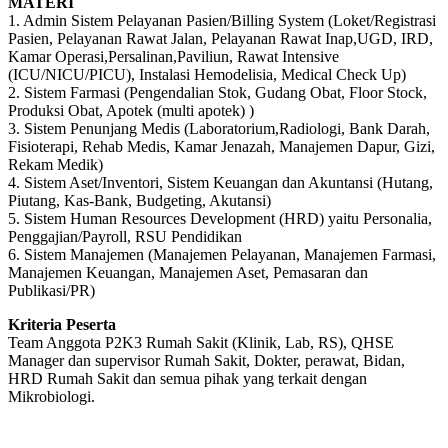
MATERI
1. Admin Sistem Pelayanan Pasien/Billing System (Loket/Registrasi
Pasien, Pelayanan Rawat Jalan, Pelayanan Rawat Inap,UGD, IRD,
Kamar Operasi,Persalinan,Paviliun, Rawat Intensive
(ICU/NICU/PICU), Instalasi Hemodelisia, Medical Check Up)
2. Sistem Farmasi (Pengendalian Stok, Gudang Obat, Floor Stock,
Produksi Obat, Apotek (multi apotek) )
3. Sistem Penunjang Medis (Laboratorium,Radiologi, Bank Darah,
Fisioterapi, Rehab Medis, Kamar Jenazah, Manajemen Dapur, Gizi,
Rekam Medik)
4. Sistem Aset/Inventori, Sistem Keuangan dan Akuntansi (Hutang,
Piutang, Kas-Bank, Budgeting, Akutansi)
5. Sistem Human Resources Development (HRD) yaitu Personalia,
Penggajian/Payroll, RSU Pendidikan
6. Sistem Manajemen (Manajemen Pelayanan, Manajemen Farmasi,
Manajemen Keuangan, Manajemen Aset, Pemasaran dan
Publikasi/PR)
Kriteria Peserta
Team Anggota P2K3 Rumah Sakit (Klinik, Lab, RS), QHSE
Manager dan supervisor Rumah Sakit, Dokter, perawat, Bidan,
HRD Rumah Sakit dan semua pihak yang terkait dengan
Mikrobiologi.