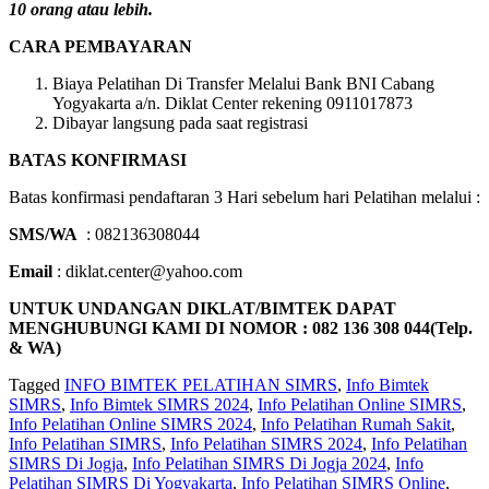
10 orang atau lebih.
CARA PEMBAYARAN
Biaya Pelatihan Di Transfer Melalui Bank BNI Cabang
Yogyakarta a/n. Diklat Center rekening 0911017873
Dibayar langsung pada saat registrasi
BATAS KONFIRMASI
Batas konfirmasi pendaftaran 3 Hari sebelum hari Pelatihan melalui :
SMS/WA
: 082136308044
Email
: diklat.center@yahoo.com
UNTUK UNDANGAN DIKLAT/BIMTEK DAPAT
MENGHUBUNGI KAMI DI NOMOR : 082 136 308 044(Telp.
& WA)
Tagged
INFO BIMTEK PELATIHAN SIMRS
,
Info Bimtek
SIMRS
,
Info Bimtek SIMRS 2024
,
Info Pelatihan Online SIMRS
,
Info Pelatihan Online SIMRS 2024
,
Info Pelatihan Rumah Sakit
,
Info Pelatihan SIMRS
,
Info Pelatihan SIMRS 2024
,
Info Pelatihan
SIMRS Di Jogja
,
Info Pelatihan SIMRS Di Jogja 2024
,
Info
Pelatihan SIMRS Di Yogyakarta
,
Info Pelatihan SIMRS Online
,