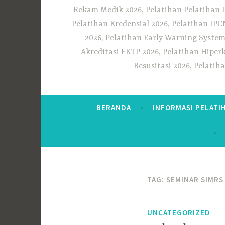
Rekam Medik 2026, Pelatihan Pelatihan 
Pelatihan Kredensial 2026, Pelatihan IP
2026, Pelatihan Early Warning System
Akreditasi FKTP 2026, Pelatihan Hiper
Resusitasi 2026, Pelati
BERANDA
INFORMASI PELATI
TAG:
SEMINAR SIMRS
UNCATEGORIZED