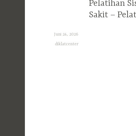
Pelatihan 
Sakit – Pel
Juni 24, 2026
diklatcenter