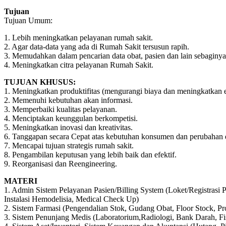
Tujuan
Tujuan Umum:
1. Lebih meningkatkan pelayanan rumah sakit.
2. Agar data-data yang ada di Rumah Sakit tersusun rapih.
3. Memudahkan dalam pencarian data obat, pasien dan lain sebagin
4. Meningkatkan citra pelayanan Rumah Sakit.
TUJUAN KHUSUS:
1. Meningkatkan produktifitas (mengurangi biaya dan meningkatkan ef
2. Memenuhi kebutuhan akan informasi.
3. Memperbaiki kualitas pelayanan.
4. Menciptakan keunggulan berkompetisi.
5. Meningkatkan inovasi dan kreativitas.
6. Tanggapan secara Cepat atas kebutuhan konsumen dan perubahan d
7. Mencapai tujuan strategis rumah sakit.
8. Pengambilan keputusan yang lebih baik dan efektif.
9. Reorganisasi dan Reengineering.
MATERI
1. Admin Sistem Pelayanan Pasien/Billing System (Loket/Registras
Instalasi Hemodelisia, Medical Check Up)
2. Sistem Farmasi (Pengendalian Stok, Gudang Obat, Floor Stock, Pro
3. Sistem Penunjang Medis (Laboratorium,Radiologi, Bank Darah, F