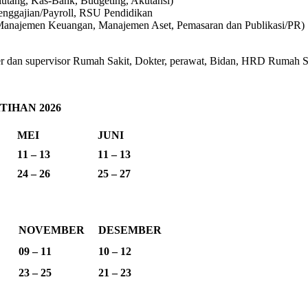
iutang, Kas-Bank, Budgeting, Akutansi)
enggajian/Payroll, RSU Pendidikan
Manajemen Keuangan, Manajemen Aset, Pemasaran dan Publikasi/PR)
an supervisor Rumah Sakit, Dokter, perawat, Bidan, HRD Rumah Saki
IHAN 2026
MEI
JUNI
11 – 13
11 – 13
24 – 26
25 – 27
NOVEMBER
DESEMBER
09 – 11
10 – 12
23 – 25
21 – 23