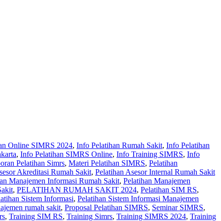
ihan Online SIMRS 2024
,
Info Pelatihan Rumah Sakit
,
Info Pelatihan
karta
,
Info Pelatihan SIMRS Online
,
Info Training SIMRS
,
Info
oran Pelatihan Simrs
,
Materi Pelatihan SIMRS
,
Pelatihan
sesor Akreditasi Rumah Sakit
,
Pelatihan Asesor Internal Rumah Sakit
han Manajemen Informasi Rumah Sakit
,
Pelatihan Manajemen
kit‎
,
PELATIHAN RUMAH SAKIT 2024
,
Pelatihan SIM RS
,
latihan Sistem Informasi
,
Pelatihan Sistem Informasi Manajemen
najemen rumah sakit
,
Proposal Pelatihan SIMRS
,
Seminar SIMRS
,
rs
,
Training SIM RS
,
Training Simrs
,
Training SIMRS 2024
,
Training