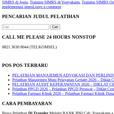
SIMRS di Jogja
,
Training SIMRS di Yogyakarta
,
Training SIMRS On
implementasi simrs
Leave a comment
PENCARIAN JUDUL PELATIHAN
Cari
untuk:
CALL ME PLEASE 24 HOURS NONSTOP
0821 3630 8044 (TELKOMSEL)
POS POS TERBARU
PELATIHAN MANAJEMEN ADVOKASI DAN PERLIND
Pelatihan Manajemen Mutu Pelayanan Geriatri 2026 – Diklat C
PELATIHAN AUDIT KEPERAWATAN 2026 – DIKLAT C
Pelatihan PPGD 2026 – Pelatihan PPGD Perawat – Diklat Cen
Pelatihan Farmasi Klinik 2026 – Pelatihan Farmasi Klinik Das
CARA PEMBAYARAN
Biaya Pelatihan
Di Transfer
Melalui BANK BNI Cab. Yogyakarta a.n