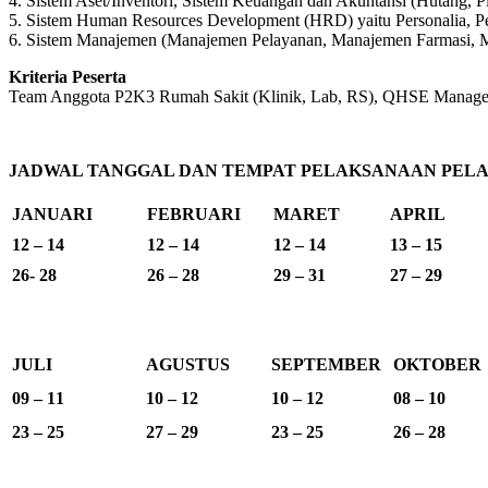
4. Sistem Aset/Inventori, Sistem Keuangan dan Akuntansi (Hutang, P
5. Sistem Human Resources Development (HRD) yaitu Personalia, P
6. Sistem Manajemen (Manajemen Pelayanan, Manajemen Farmasi, 
Kriteria Peserta
Team Anggota P2K3 Rumah Sakit (Klinik, Lab, RS), QHSE Manager d
JADWAL TANGGAL DAN TEMPAT PELAKSANAAN PELAT
JANUARI
FEBRUARI
MARET
APRIL
12 – 14
12 – 14
12 – 14
13 – 15
26- 28
26 – 28
29 – 31
27 – 29
JULI
AGUSTUS
SEPTEMBER
OKTOBER
09 – 11
10 – 12
10 – 12
08 – 10
23 – 25
27 – 29
23 – 25
26 – 28