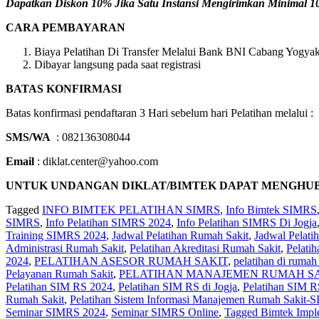
Dapatkan Diskon 10% Jika Satu Instansi Mengirimkan Minimal 10 
CARA PEMBAYARAN
Biaya Pelatihan Di Transfer Melalui Bank BNI Cabang Yogyaka
Dibayar langsung pada saat registrasi
BATAS KONFIRMASI
Batas konfirmasi pendaftaran 3 Hari sebelum hari Pelatihan melalui :
SMS/WA
: 082136308044
Email
: diklat.center@yahoo.com
UNTUK UNDANGAN DIKLAT/BIMTEK DAPAT MENGHUBUNGI 
Tagged
INFO BIMTEK PELATIHAN SIMRS
,
Info Bimtek SIMRS
SIMRS
,
Info Pelatihan SIMRS 2024
,
Info Pelatihan SIMRS Di Jogja
Training SIMRS 2024
,
Jadwal Pelatihan Rumah Sakit
,
Jadwal Pelat
Administrasi Rumah Sakit
,
Pelatihan Akreditasi Rumah Sakit
,
Pelati
2024
,
PELATIHAN ASESOR RUMAH SAKIT
,
pelatihan di rumah 
Pelayanan Rumah Sakit
,
PELATIHAN MANAJEMEN RUMAH SA
Pelatihan SIM RS 2024
,
Pelatihan SIM RS di Jogja
,
Pelatihan SIM R
Rumah Sakit
,
Pelatihan Sistem Informasi Manajemen Rumah Sakit-
Seminar SIMRS 2024
,
Seminar SIMRS Online
,
Tagged Bimtek Impl