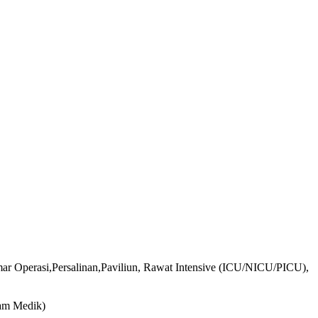
mar Operasi,Persalinan,Paviliun, Rawat Intensive (ICU/NICU/PICU),
kam Medik)