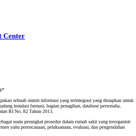
t Center
S”
an sebuah sistem informasi yang terintegrasi yang disiapkan untuk
ang instalasi farmasi, bagian penagihan, database personalia,
atan RI No. 82 Tahun 2013.
agai suatu perangkat prosedur dalam rumah sakit yang terorganisir
emen yaitu perencanaan, pelaksanaan, evaluasi, dan pengendalian