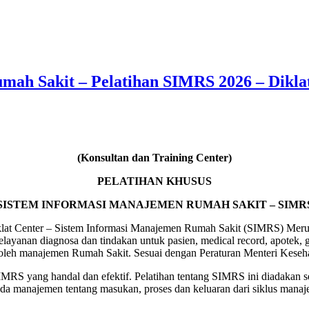
mah Sakit – Pelatihan SIMRS 2026 – Dikla
(Konsultan dan Training Center)
PELATIHAN KHUSUS
SISTEM INFORMASI MANAJEMEN RUMAH SAKIT – SIMR
t Center – Sistem Informasi Manajemen Rumah Sakit (SIMRS) Merupak
yanan diagnosa dan tindakan untuk pasien, medical record, apotek, gud
 oleh manajemen Rumah Sakit. Sesuai dengan Peraturan Menteri Keseh
S yang handal dan efektif. Pelatihan tentang SIMRS ini diadakan seb
da manajemen tentang masukan, proses dan keluaran dari siklus manaj