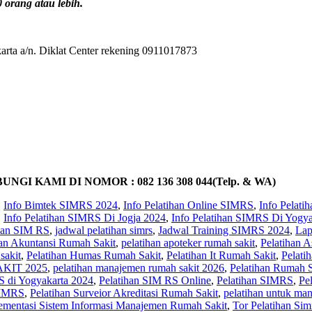
orang atau lebih.
rta a/n. Diklat Center rekening 0911017873
KAMI DI NOMOR : 082 136 308 044(Telp. & WA)
,
Info Bimtek SIMRS 2024
,
Info Pelatihan Online SIMRS
,
Info Pelat
,
Info Pelatihan SIMRS Di Jogja 2024
,
Info Pelatihan SIMRS Di Yogya
ihan SIM RS
,
jadwal pelatihan simrs
,
Jadwal Training SIMRS 2024
,
Lap
han Akuntansi Rumah Sakit
,
pelatihan apoteker rumah sakit
,
Pelatihan A
sakit
,
Pelatihan Humas Rumah Sakit
,
Pelatihan It Rumah Sakit
,
Pelati
KIT 2025
,
pelatihan manajemen rumah sakit 2026
,
Pelatihan Rumah Sa
S di Yogyakarta 2024
,
Pelatihan SIM RS Online
,
Pelatihan SIMRS
,
Pe
SIMRS
,
Pelatihan Surveior Akreditasi Rumah Sakit
,
pelatihan untuk ma
ementasi Sistem Informasi Manajemen Rumah Sakit
,
Tor Pelatihan Sim