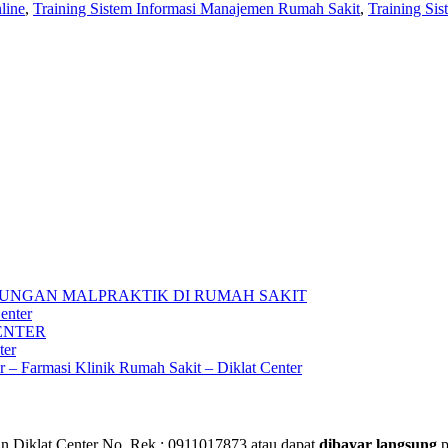
line
,
Training Sistem Informasi Manajemen Rumah Sakit
,
Training Si
UNGAN MALPRAKTIK DI RUMAH SAKIT
enter
ENTER
ter
ar – Farmasi Klinik Rumah Sakit – Diklat Center
 Diklat Center No. Rek : 0911017873 atau dapat
dibayar langsung
p