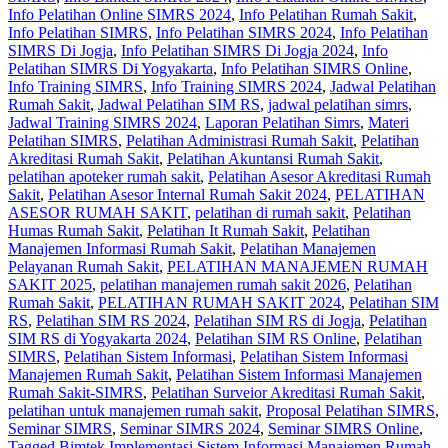
Info Pelatihan Online SIMRS 2024
,
Info Pelatihan Rumah Sakit
,
Info Pelatihan SIMRS
,
Info Pelatihan SIMRS 2024
,
Info Pelatihan
SIMRS Di Jogja
,
Info Pelatihan SIMRS Di Jogja 2024
,
Info
Pelatihan SIMRS Di Yogyakarta
,
Info Pelatihan SIMRS Online
,
Info Training SIMRS
,
Info Training SIMRS 2024
,
Jadwal Pelatihan
Rumah Sakit
,
Jadwal Pelatihan SIM RS
,
jadwal pelatihan simrs
,
Jadwal Training SIMRS 2024
,
Laporan Pelatihan Simrs
,
Materi
Pelatihan SIMRS
,
Pelatihan Administrasi Rumah Sakit
,
Pelatihan
Akreditasi Rumah Sakit
,
Pelatihan Akuntansi Rumah Sakit
,
pelatihan apoteker rumah sakit
,
Pelatihan Asesor Akreditasi Rumah
Sakit
,
Pelatihan Asesor Internal Rumah Sakit 2024
,
PELATIHAN
ASESOR RUMAH SAKIT
,
pelatihan di rumah sakit
,
Pelatihan
Humas Rumah Sakit
,
Pelatihan It Rumah Sakit
,
Pelatihan
Manajemen Informasi Rumah Sakit
,
Pelatihan Manajemen
Pelayanan Rumah Sakit
,
PELATIHAN MANAJEMEN RUMAH
SAKIT 2025
,
pelatihan manajemen rumah sakit 2026
,
Pelatihan
Rumah Sakit‎
,
PELATIHAN RUMAH SAKIT 2024
,
Pelatihan SIM
RS
,
Pelatihan SIM RS 2024
,
Pelatihan SIM RS di Jogja
,
Pelatihan
SIM RS di Yogyakarta 2024
,
Pelatihan SIM RS Online
,
Pelatihan
SIMRS
,
Pelatihan Sistem Informasi
,
Pelatihan Sistem Informasi
Manajemen Rumah Sakit
,
Pelatihan Sistem Informasi Manajemen
Rumah Sakit-SIMRS
,
Pelatihan Surveior Akreditasi Rumah Sakit
,
pelatihan untuk manajemen rumah sakit
,
Proposal Pelatihan SIMRS
,
Seminar SIMRS
,
Seminar SIMRS 2024
,
Seminar SIMRS Online
,
Tagged Bimtek Implementasi Sistem Informasi Manajemen Rumah