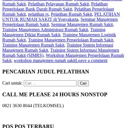
Rumah Sakit
,
Pelatihan Pelayanan Rumah Sakit
,
Pelatihan
Pengelolaan Bank Darah Rumah Sakit
,
Pelatihan Pengelolaan
Rumah Sakit
,
pelatihan rs
,
Pelatihan Rumah Sakit‎
,
PELATIHAN
UNTUK RUMAH SAKIT di Yogyakarta
,
Seminar Manajemen
Pengelolaan Rumah Sakit
,
Seminar Manajemen Rumah Sakit
,
Training Manajemen Administrasi Rumah Sakit
,
Training
Manajemen Diklat Rumah Sakit
,
Training Manajemen Logistik
Rumah Sakit
,
Training Manajemen Pengelolaan Rumah Sakit
,
Training Manajemen Rumah Sakit
,
Training Sistem Informasi
Manajemen Rumah Sakit
,
Training Sistem Informasi Manajemen
Rumah Sakit (SIMRS)
,
Workshop Manajemen Pengelolaan Rumah
Sakit
,
workshop manajemen rumah sakit
Leave a comment
PENCARIAN JUDUL PELATIHAN
Cari untuk:
CALL ME PLEASE 24 HOURS NONSTOP
0821 3630 8044 (TELKOMSEL)
POS POS TERBARU