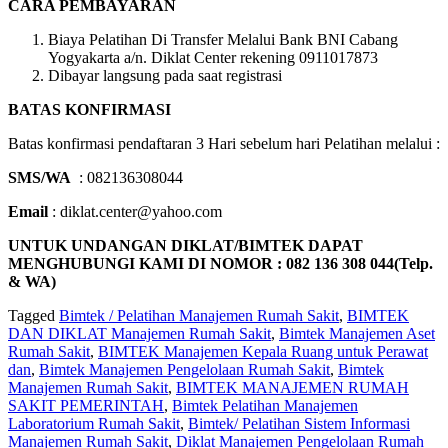
CARA PEMBAYARAN
Biaya Pelatihan Di Transfer Melalui Bank BNI Cabang
Yogyakarta a/n. Diklat Center rekening 0911017873
Dibayar langsung pada saat registrasi
BATAS KONFIRMASI
Batas konfirmasi pendaftaran 3 Hari sebelum hari Pelatihan melalui :
SMS/WA
: 082136308044
Email
: diklat.center@yahoo.com
UNTUK UNDANGAN DIKLAT/BIMTEK DAPAT
MENGHUBUNGI KAMI DI NOMOR : 082 136 308 044(Telp.
& WA)
Tagged
Bimtek / Pelatihan Manajemen Rumah Sakit
,
BIMTEK
DAN DIKLAT Manajemen Rumah Sakit
,
Bimtek Manajemen Aset
Rumah Sakit
,
BIMTEK Manajemen Kepala Ruang untuk Perawat
dan
,
Bimtek Manajemen Pengelolaan Rumah Sakit
,
Bimtek
Manajemen Rumah Sakit
,
BIMTEK MANAJEMEN RUMAH
SAKIT PEMERINTAH
,
Bimtek Pelatihan Manajemen
Laboratorium Rumah Sakit
,
Bimtek/ Pelatihan Sistem Informasi
Manajemen Rumah Sakit
,
Diklat Manajemen Pengelolaan Rumah