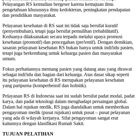
Pelayangan RS kemudian bergeser karena kemajuan ilmu
pengetahuan khususnya ilmu kedokteran, peningkatan pendapatan
dan pendidikan masyarakat.
Pelayanan kesehatan di RS saat ini tidak saja bersifat kuratif
(penyembuhan), tetapi juga bersifat pemulihan (rehabilitatif).
Keduanya dilaksanakan secara terpadu melalui upaya promosi
kesehatan (promotif) dan pencegahan (pre!entif). Dengan demikian,
sasaran pelayanan kesehatan RS bukan hanya untuk indi!idu pasien,
tetapi juga berkembang untuk keluarga pasien dan masyarakat
umum.
Fokus perhatiannya memang pasien yang datang atau yang dirawat
sebagai indi!idu dan bagian dari keluarga. Atas dasar sikap seperti
itu pelayanan kesehatan di RS merupakan pelayanan kesehatan
yang paripurna (komperhensif dan holistik).
Pelayanan RS di Indonesia saat ini sudah bersifat padat modal, padat
karya, dan padat teknologi dalam menghadapi persaingan global.
Dalam hal rujukan medik, RS juga diandalkan untuk memberikan
pengayoman medik (pusat rujukan) untuk pusat – pusat pelayanan
yang ada di wilayah kerjanya. Sifat pengayoman sangat erat
kaitannya dengan klasifikasi Rumah Sakit.
TUJUAN PELATIHAN