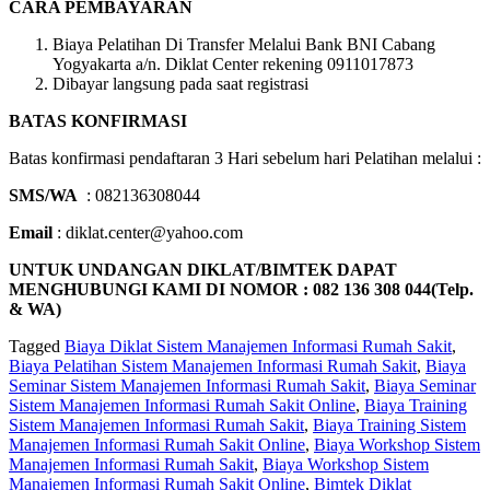
CARA PEMBAYARAN
Biaya Pelatihan Di Transfer Melalui Bank BNI Cabang
Yogyakarta a/n. Diklat Center rekening 0911017873
Dibayar langsung pada saat registrasi
BATAS KONFIRMASI
Batas konfirmasi pendaftaran 3 Hari sebelum hari Pelatihan melalui :
SMS/WA
: 082136308044
Email
: diklat.center@yahoo.com
UNTUK UNDANGAN DIKLAT/BIMTEK DAPAT
MENGHUBUNGI KAMI DI NOMOR : 082 136 308 044(Telp.
& WA)
Tagged
Biaya Diklat Sistem Manajemen Informasi Rumah Sakit
,
Biaya Pelatihan Sistem Manajemen Informasi Rumah Sakit
,
Biaya
Seminar Sistem Manajemen Informasi Rumah Sakit
,
Biaya Seminar
Sistem Manajemen Informasi Rumah Sakit Online
,
Biaya Training
Sistem Manajemen Informasi Rumah Sakit
,
Biaya Training Sistem
Manajemen Informasi Rumah Sakit Online
,
Biaya Workshop Sistem
Manajemen Informasi Rumah Sakit
,
Biaya Workshop Sistem
Manajemen Informasi Rumah Sakit Online
,
Bimtek Diklat