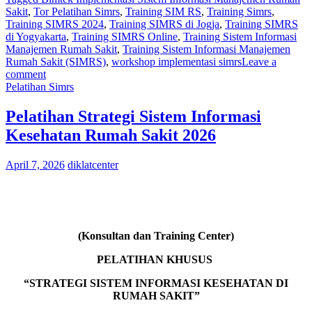
Sakit
,
Tor Pelatihan Simrs
,
Training SIM RS
,
Training Simrs
,
Training SIMRS 2024
,
Training SIMRS di Jogja
,
Training SIMRS
di Yogyakarta
,
Training SIMRS Online
,
Training Sistem Informasi
Manajemen Rumah Sakit
,
Training Sistem Informasi Manajemen
Rumah Sakit (SIMRS)
,
workshop implementasi simrs
Leave a
comment
Pelatihan Simrs
Pelatihan Strategi Sistem Informasi
Kesehatan Rumah Sakit 2026
April 7, 2026
diklatcenter
(Konsultan dan Training Center)
PELATIHAN KHUSUS
“STRATEGI SISTEM INFORMASI KESEHATAN DI
RUMAH SAKIT”