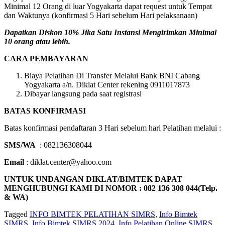
Minimal 12 Orang di luar Yogyakarta dapat request untuk Tempat
dan Waktunya (konfirmasi 5 Hari sebelum Hari pelaksanaan)
Dapatkan Diskon 10% Jika Satu Instansi Mengirimkan Minimal
10 orang atau lebih.
CARA PEMBAYARAN
Biaya Pelatihan Di Transfer Melalui Bank BNI Cabang
Yogyakarta a/n. Diklat Center rekening 0911017873
Dibayar langsung pada saat registrasi
BATAS KONFIRMASI
Batas konfirmasi pendaftaran 3 Hari sebelum hari Pelatihan melalui :
SMS/WA
: 082136308044
Email
: diklat.center@yahoo.com
UNTUK UNDANGAN DIKLAT/BIMTEK DAPAT
MENGHUBUNGI KAMI DI NOMOR : 082 136 308 044(Telp.
& WA)
Tagged
INFO BIMTEK PELATIHAN SIMRS
,
Info Bimtek
SIMRS
,
Info Bimtek SIMRS 2024
,
Info Pelatihan Online SIMRS
,