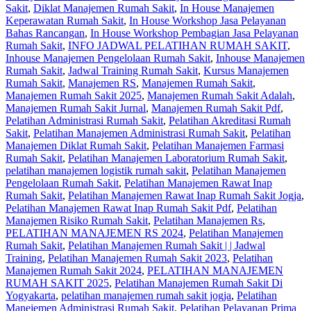
Sakit
,
Diklat Manajemen Rumah Sakit
,
In House Manajemen
Keperawatan Rumah Sakit
,
In House Workshop Jasa Pelayanan
Bahas Rancangan
,
In House Workshop Pembagian Jasa Pelayanan
Rumah Sakit
,
INFO JADWAL PELATIHAN RUMAH SAKIT
,
Inhouse Manajemen Pengelolaan Rumah Sakit
,
Inhouse Manajemen
Rumah Sakit
,
Jadwal Training Rumah Sakit
,
Kursus Manajemen
Rumah Sakit
,
Manajemen RS
,
Manajemen Rumah Sakit
,
Manajemen Rumah Sakit 2025
,
Manajemen Rumah Sakit Adalah
,
Manajemen Rumah Sakit Jurnal
,
Manajemen Rumah Sakit Pdf
,
Pelatihan Administrasi Rumah Sakit
,
Pelatihan Akreditasi Rumah
Sakit
,
Pelatihan Manajemen Administrasi Rumah Sakit
,
Pelatihan
Manajemen Diklat Rumah Sakit
,
Pelatihan Manajemen Farmasi
Rumah Sakit
,
Pelatihan Manajemen Laboratorium Rumah Sakit
,
pelatihan manajemen logistik rumah sakit
,
Pelatihan Manajemen
Pengelolaan Rumah Sakit
,
Pelatihan Manajemen Rawat Inap
Rumah Sakit
,
Pelatihan Manajemen Rawat Inap Rumah Sakit Jogja
,
Pelatihan Manajemen Rawat Inap Rumah Sakit Pdf
,
Pelatihan
Manajemen Risiko Rumah Sakit
,
Pelatihan Manajemen Rs
,
PELATIHAN MANAJEMEN RS 2024
,
Pelatihan Manajemen
Rumah Sakit
,
Pelatihan Manajemen Rumah Sakit | | Jadwal
Training
,
Pelatihan Manajemen Rumah Sakit 2023
,
Pelatihan
Manajemen Rumah Sakit 2024
,
PELATIHAN MANAJEMEN
RUMAH SAKIT 2025
,
Pelatihan Manajemen Rumah Sakit Di
Yogyakarta
,
pelatihan manajemen rumah sakit jogja
,
Pelatihan
Manejemen Administrasi Rumah Sakit
,
Pelatihan Pelayanan Prima