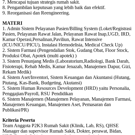
7. Mencapai tujuan strategis rumah sakit.
8. Pengambilan keputusan yang lebih baik dan efektif.
9. Reorganisasi dan Reengineering.
MATERI
1. Admin Sistem Pelayanan Pasien/Billing System (Loket/Registrasi
Pasien, Pelayanan Rawat Jalan, Pelayanan Rawat Inap,UGD, IRD,
Kamar Operasi,Persalinan,Paviliun, Rawat Intensive
(ICU/NICU/PICU), Instalasi Hemodelisia, Medical Check Up)
2. Sistem Farmasi (Pengendalian Stok, Gudang Obat, Floor Stock,
Produksi Obat, Apotek (multi apotek) )
3. Sistem Penunjang Medis (Laboratorium,Radiologi, Bank Darah,
Fisioterapi, Rehab Medis, Kamar Jenazah, Manajemen Dapur, Gizi,
Rekam Medik)
4. Sistem Aset/Inventori, Sistem Keuangan dan Akuntansi (Hutang,
Piutang, Kas-Bank, Budgeting, Akutansi)
5. Sistem Human Resources Development (HRD) yaitu Personalia,
Penggajian/Payroll, RSU Pendidikan
6. Sistem Manajemen (Manajemen Pelayanan, Manajemen Farmasi,
Manajemen Keuangan, Manajemen Aset, Pemasaran dan
Publikasi/PR)
Kriteria Peserta
Team Anggota P2K3 Rumah Sakit (Klinik, Lab, RS), QHSE
Manager dan supervisor Rumah Sakit, Dokter, perawat, Bidan,