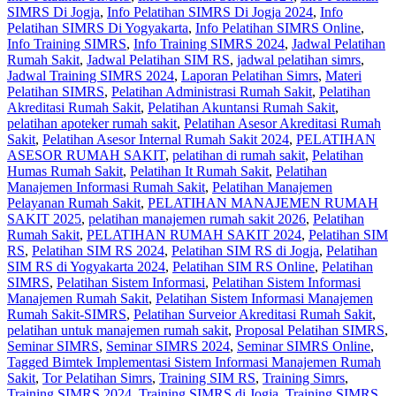
SIMRS Di Jogja
,
Info Pelatihan SIMRS Di Jogja 2024
,
Info
Pelatihan SIMRS Di Yogyakarta
,
Info Pelatihan SIMRS Online
,
Info Training SIMRS
,
Info Training SIMRS 2024
,
Jadwal Pelatihan
Rumah Sakit
,
Jadwal Pelatihan SIM RS
,
jadwal pelatihan simrs
,
Jadwal Training SIMRS 2024
,
Laporan Pelatihan Simrs
,
Materi
Pelatihan SIMRS
,
Pelatihan Administrasi Rumah Sakit
,
Pelatihan
Akreditasi Rumah Sakit
,
Pelatihan Akuntansi Rumah Sakit
,
pelatihan apoteker rumah sakit
,
Pelatihan Asesor Akreditasi Rumah
Sakit
,
Pelatihan Asesor Internal Rumah Sakit 2024
,
PELATIHAN
ASESOR RUMAH SAKIT
,
pelatihan di rumah sakit
,
Pelatihan
Humas Rumah Sakit
,
Pelatihan It Rumah Sakit
,
Pelatihan
Manajemen Informasi Rumah Sakit
,
Pelatihan Manajemen
Pelayanan Rumah Sakit
,
PELATIHAN MANAJEMEN RUMAH
SAKIT 2025
,
pelatihan manajemen rumah sakit 2026
,
Pelatihan
Rumah Sakit‎
,
PELATIHAN RUMAH SAKIT 2024
,
Pelatihan SIM
RS
,
Pelatihan SIM RS 2024
,
Pelatihan SIM RS di Jogja
,
Pelatihan
SIM RS di Yogyakarta 2024
,
Pelatihan SIM RS Online
,
Pelatihan
SIMRS
,
Pelatihan Sistem Informasi
,
Pelatihan Sistem Informasi
Manajemen Rumah Sakit
,
Pelatihan Sistem Informasi Manajemen
Rumah Sakit-SIMRS
,
Pelatihan Surveior Akreditasi Rumah Sakit
,
pelatihan untuk manajemen rumah sakit
,
Proposal Pelatihan SIMRS
,
Seminar SIMRS
,
Seminar SIMRS 2024
,
Seminar SIMRS Online
,
Tagged Bimtek Implementasi Sistem Informasi Manajemen Rumah
Sakit
,
Tor Pelatihan Simrs
,
Training SIM RS
,
Training Simrs
,
Training SIMRS 2024
,
Training SIMRS di Jogja
,
Training SIMRS