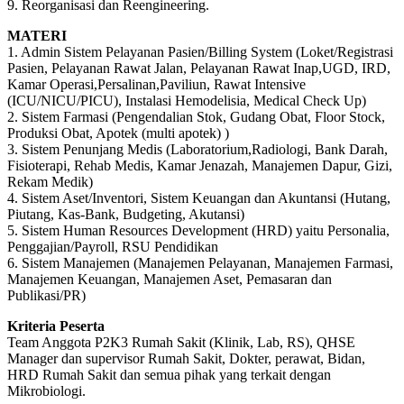
9. Reorganisasi dan Reengineering.
MATERI
1. Admin Sistem Pelayanan Pasien/Billing System (Loket/Registrasi
Pasien, Pelayanan Rawat Jalan, Pelayanan Rawat Inap,UGD, IRD,
Kamar Operasi,Persalinan,Paviliun, Rawat Intensive
(ICU/NICU/PICU), Instalasi Hemodelisia, Medical Check Up)
2. Sistem Farmasi (Pengendalian Stok, Gudang Obat, Floor Stock,
Produksi Obat, Apotek (multi apotek) )
3. Sistem Penunjang Medis (Laboratorium,Radiologi, Bank Darah,
Fisioterapi, Rehab Medis, Kamar Jenazah, Manajemen Dapur, Gizi,
Rekam Medik)
4. Sistem Aset/Inventori, Sistem Keuangan dan Akuntansi (Hutang,
Piutang, Kas-Bank, Budgeting, Akutansi)
5. Sistem Human Resources Development (HRD) yaitu Personalia,
Penggajian/Payroll, RSU Pendidikan
6. Sistem Manajemen (Manajemen Pelayanan, Manajemen Farmasi,
Manajemen Keuangan, Manajemen Aset, Pemasaran dan
Publikasi/PR)
Kriteria Peserta
Team Anggota P2K3 Rumah Sakit (Klinik, Lab, RS), QHSE
Manager dan supervisor Rumah Sakit, Dokter, perawat, Bidan,
HRD Rumah Sakit dan semua pihak yang terkait dengan
Mikrobiologi.