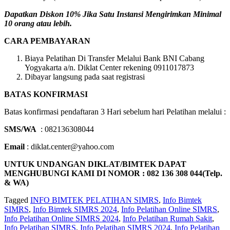
Dapatkan Diskon 10% Jika Satu Instansi Mengirimkan Minimal
10 orang atau lebih.
CARA PEMBAYARAN
Biaya Pelatihan Di Transfer Melalui Bank BNI Cabang
Yogyakarta a/n. Diklat Center rekening 0911017873
Dibayar langsung pada saat registrasi
BATAS KONFIRMASI
Batas konfirmasi pendaftaran 3 Hari sebelum hari Pelatihan melalui :
SMS/WA
: 082136308044
Email
: diklat.center@yahoo.com
UNTUK UNDANGAN DIKLAT/BIMTEK DAPAT
MENGHUBUNGI KAMI DI NOMOR : 082 136 308 044(Telp.
& WA)
Tagged
INFO BIMTEK PELATIHAN SIMRS
,
Info Bimtek
SIMRS
,
Info Bimtek SIMRS 2024
,
Info Pelatihan Online SIMRS
,
Info Pelatihan Online SIMRS 2024
,
Info Pelatihan Rumah Sakit
,
Info Pelatihan SIMRS
,
Info Pelatihan SIMRS 2024
,
Info Pelatihan