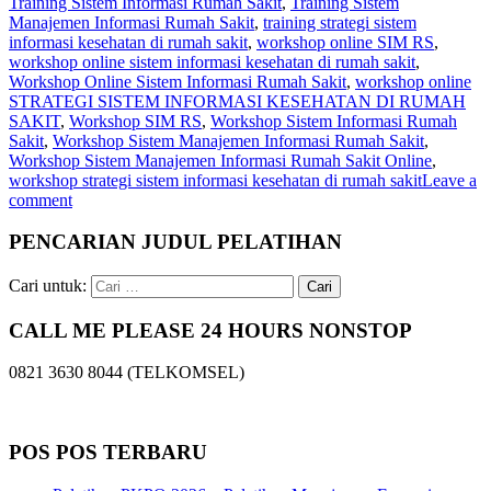
Training Sistem Informasi Rumah Sakit
,
Training Sistem
Manajemen Informasi Rumah Sakit
,
training strategi sistem
informasi kesehatan di rumah sakit
,
workshop online SIM RS
,
workshop online sistem informasi kesehatan di rumah sakit
,
Workshop Online Sistem Informasi Rumah Sakit
,
workshop online
STRATEGI SISTEM INFORMASI KESEHATAN DI RUMAH
SAKIT
,
Workshop SIM RS
,
Workshop Sistem Informasi Rumah
Sakit
,
Workshop Sistem Manajemen Informasi Rumah Sakit
,
Workshop Sistem Manajemen Informasi Rumah Sakit Online
,
workshop strategi sistem informasi kesehatan di rumah sakit
Leave a
comment
PENCARIAN JUDUL PELATIHAN
Cari untuk:
CALL ME PLEASE 24 HOURS NONSTOP
0821 3630 8044 (TELKOMSEL)
POS POS TERBARU