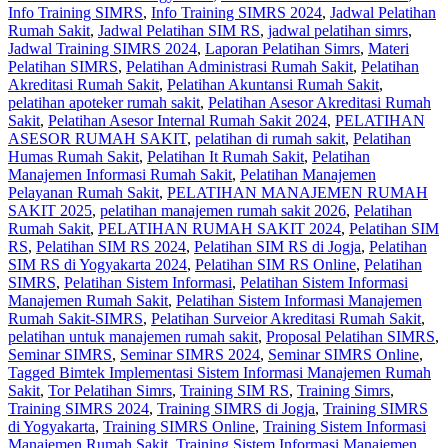
Info Training SIMRS
,
Info Training SIMRS 2024
,
Jadwal Pelatihan
Rumah Sakit
,
Jadwal Pelatihan SIM RS
,
jadwal pelatihan simrs
,
Jadwal Training SIMRS 2024
,
Laporan Pelatihan Simrs
,
Materi
Pelatihan SIMRS
,
Pelatihan Administrasi Rumah Sakit
,
Pelatihan
Akreditasi Rumah Sakit
,
Pelatihan Akuntansi Rumah Sakit
,
pelatihan apoteker rumah sakit
,
Pelatihan Asesor Akreditasi Rumah
Sakit
,
Pelatihan Asesor Internal Rumah Sakit 2024
,
PELATIHAN
ASESOR RUMAH SAKIT
,
pelatihan di rumah sakit
,
Pelatihan
Humas Rumah Sakit
,
Pelatihan It Rumah Sakit
,
Pelatihan
Manajemen Informasi Rumah Sakit
,
Pelatihan Manajemen
Pelayanan Rumah Sakit
,
PELATIHAN MANAJEMEN RUMAH
SAKIT 2025
,
pelatihan manajemen rumah sakit 2026
,
Pelatihan
Rumah Sakit‎
,
PELATIHAN RUMAH SAKIT 2024
,
Pelatihan SIM
RS
,
Pelatihan SIM RS 2024
,
Pelatihan SIM RS di Jogja
,
Pelatihan
SIM RS di Yogyakarta 2024
,
Pelatihan SIM RS Online
,
Pelatihan
SIMRS
,
Pelatihan Sistem Informasi
,
Pelatihan Sistem Informasi
Manajemen Rumah Sakit
,
Pelatihan Sistem Informasi Manajemen
Rumah Sakit-SIMRS
,
Pelatihan Surveior Akreditasi Rumah Sakit
,
pelatihan untuk manajemen rumah sakit
,
Proposal Pelatihan SIMRS
,
Seminar SIMRS
,
Seminar SIMRS 2024
,
Seminar SIMRS Online
,
Tagged Bimtek Implementasi Sistem Informasi Manajemen Rumah
Sakit
,
Tor Pelatihan Simrs
,
Training SIM RS
,
Training Simrs
,
Training SIMRS 2024
,
Training SIMRS di Jogja
,
Training SIMRS
di Yogyakarta
,
Training SIMRS Online
,
Training Sistem Informasi
Manajemen Rumah Sakit
,
Training Sistem Informasi Manajemen