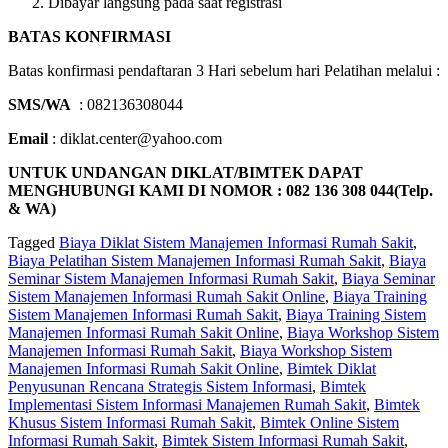
Dibayar langsung pada saat registrasi
BATAS KONFIRMASI
Batas konfirmasi pendaftaran 3 Hari sebelum hari Pelatihan melalui :
SMS/WA
: 082136308044
Email
: diklat.center@yahoo.com
UNTUK UNDANGAN DIKLAT/BIMTEK DAPAT
MENGHUBUNGI KAMI DI NOMOR : 082 136 308 044(Telp.
& WA)
Tagged
Biaya Diklat Sistem Manajemen Informasi Rumah Sakit
,
Biaya Pelatihan Sistem Manajemen Informasi Rumah Sakit
,
Biaya
Seminar Sistem Manajemen Informasi Rumah Sakit
,
Biaya Seminar
Sistem Manajemen Informasi Rumah Sakit Online
,
Biaya Training
Sistem Manajemen Informasi Rumah Sakit
,
Biaya Training Sistem
Manajemen Informasi Rumah Sakit Online
,
Biaya Workshop Sistem
Manajemen Informasi Rumah Sakit
,
Biaya Workshop Sistem
Manajemen Informasi Rumah Sakit Online
,
Bimtek Diklat
Penyusunan Rencana Strategis Sistem Informasi
,
Bimtek
Implementasi Sistem Informasi Manajemen Rumah Sakit
,
Bimtek
Khusus Sistem Informasi Rumah Sakit
,
Bimtek Online Sistem
Informasi Rumah Sakit
,
Bimtek Sistem Informasi Rumah Sakit
,