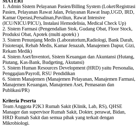
MATERI
1. Admin Sistem Pelayanan Pasien/Billing System (Loket/Registrasi
Pasien, Pelayanan Rawat Jalan, Pelayanan Rawat Inap,UGD, IRD,
Kamar Operasi,Persalinan,Paviliun, Rawat Intensive
(ICU/NICU/PICU), Instalasi Hemodelisia, Medical Check Up)
2. Sistem Farmasi (Pengendalian Stok, Gudang Obat, Floor Stock,
Produksi Obat, Apotek (multi apotek) )
3. Sistem Penunjang Medis (Laboratorium,Radiologi, Bank Darah,
Fisioterapi, Rehab Medis, Kamar Jenazah, Manajemen Dapur, Gizi,
Rekam Medik)
4. Sistem Aset/Inventori, Sistem Keuangan dan Akuntansi (Hutang,
Piutang, Kas-Bank, Budgeting, Akutansi)
5. Sistem Human Resources Development (HRD) yaitu Personalia,
Penggajian/Payroll, RSU Pendidikan
6. Sistem Manajemen (Manajemen Pelayanan, Manajemen Farmasi,
Manajemen Keuangan, Manajemen Aset, Pemasaran dan
Publikasi/PR)
Kriteria Peserta
Team Anggota P2K3 Rumah Sakit (Klinik, Lab, RS), QHSE
Manager dan supervisor Rumah Sakit, Dokter, perawat, Bidan,
HRD Rumah Sakit dan semua pihak yang terkait dengan
Mikrobiologi.