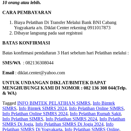
10 orang atau lebih.
CARA PEMBAYARAN
Biaya Pelatihan Di Transfer Melalui Bank BNI Cabang
Yogyakarta a/n. Diklat Center rekening 0911017873
Dibayar langsung pada saat registrasi
BATAS KONFIRMASI
Batas konfirmasi pendaftaran 3 Hari sebelum hari Pelatihan melalui :
SMS/WA
: 082136308044
Email
: diklat.center@yahoo.com
UNTUK UNDANGAN DIKLAT/BIMTEK DAPAT
MENGHUBUNGI KAMI DI NOMOR : 082 136 308 044(Telp.
& WA)
Tagged
INFO BIMTEK PELATIHAN SIMRS
,
Info Bimtek
SIMRS
,
Info Bimtek SIMRS 2024
,
Info Pelatihan Online SIMRS
,
Info Pelatihan Online SIMRS 2024
,
Info Pelatihan Rumah Sakit
,
Info Pelatihan SIMRS
,
Info Pelatihan SIMRS 2024
,
Info Pelatihan
SIMRS Di Jogja
,
Info Pelatihan SIMRS Di Jogja 2024
,
Info
Pelatihan SIMRS Di Yogyakarta
,
Info Pelatihan SIMRS Online
,