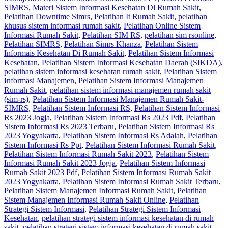
SIMRS
,
Materi Sistem Informasi Kesehatan Di Rumah Sakit
,
Pelatihan Downtime Simrs
,
Pelatihan It Rumah Sakit
,
pelatihan
khusus sistem informasi rumah sakit
,
Pelatihan Online Sistem
Informasi Rumah Sakit
,
Pelatihan SIM RS
,
pelatihan sim rsonline
,
Pelatihan SIMRS
,
Pelatihan Simrs Khanza
,
Pelatihan Sistem
Informais Kesehatan Di Rumah Sakit
,
Pelatihan Sistem Informasi
Kesehatan
,
Pelatihan Sistem Informasi Kesehatan Daerah (SIKDA)
,
pelatihan sistem informasi kesehatan rumah sakit
,
Pelatihan Sistem
Informasi Manajemen
,
Pelatihan Sistem Informasi Manajemen
Rumah Sakit
,
pelatihan sistem informasi manajemen rumah sakit
(sim-rs)
,
Pelatihan Sistem Informasi Manajemen Rumah Sakit-
SIMRS
,
Pelatihan Sistem Informasi RS
,
Pelatihan Sistem Informasi
Rs 2023 Jogja
,
Pelatihan Sistem Informasi Rs 2023 Pdf
,
Pelatihan
Sistem Informasi Rs 2023 Terbaru
,
Pelatihan Sistem Informasi Rs
2023 Yogyakarta
,
Pelatihan Sistem Informasi Rs Adalah
,
Pelatihan
Sistem Informasi Rs Ppt
,
Pelatihan Sistem Informasi Rumah Sakit
,
Pelatihan Sistem Informasi Rumah Sakit 2023
,
Pelatihan Sistem
Informasi Rumah Sakit 2023 Jogja
,
Pelatihan Sistem Informasi
Rumah Sakit 2023 Pdf
,
Pelatihan Sistem Informasi Rumah Sakit
2023 Yogyakarta
,
Pelatihan Sistem Informasi Rumah Sakit Terbaru
,
Pelatihan Sistem Manajemen Informasi Rumah Sakit
,
Pelatihan
Sistem Manajemen Informasi Rumah Sakit Online
,
Pelatihan
Strategi Sistem Informasi
,
Pelatihan Strategi Sistem Informasi
Kesehatan
,
pelatihan strategi sistem informasi kesehatan di rumah
sakit
,
pelatihan strategi sistem informasi kesehatan di rumah sakit