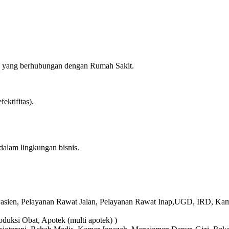
ya yang berhubungan dengan Rumah Sakit.
ektifitas).
alam lingkungan bisnis.
i Pasien, Pelayanan Rawat Jalan, Pelayanan Rawat Inap,UGD, IRD, Ka
duksi Obat, Apotek (multi apotek) )