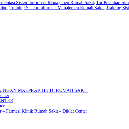
ementasi Sistem Informasi Manajemen Rumah Sakit
,
Tor Pelatihan Sim
line
,
Training Sistem Informasi Manajemen Rumah Sakit
,
Training Si
UNGAN MALPRAKTIK DI RUMAH SAKIT
enter
ENTER
ter
ar – Farmasi Klinik Rumah Sakit – Diklat Center