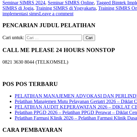
Seminar SIMRS 2024
,
Seminar SIMRS Online
,
Tagged Bimtek Impl
SIMRS di Jogja
,
Training SIMRS di Yogyakarta
,
Training SIMRS On
implementasi simrs
Leave a comment
PENCARIAN JUDUL PELATIHAN
Cari untuk:
CALL ME PLEASE 24 HOURS NONSTOP
0821 3630 8044 (TELKOMSEL)
POS POS TERBARU
PELATIHAN MANAJEMEN ADVOKASI DAN PERLIND
Pelatihan Manajemen Mutu Pelayanan Geriatri 2026 – Diklat C
PELATIHAN AUDIT KEPERAWATAN 2026 – DIKLAT C
Pelatihan PPGD 2026 – Pelatihan PPGD Perawat – Diklat Cen
Pelatihan Farmasi Klinik 2026 – Pelatihan Farmasi Klinik Das
CARA PEMBAYARAN