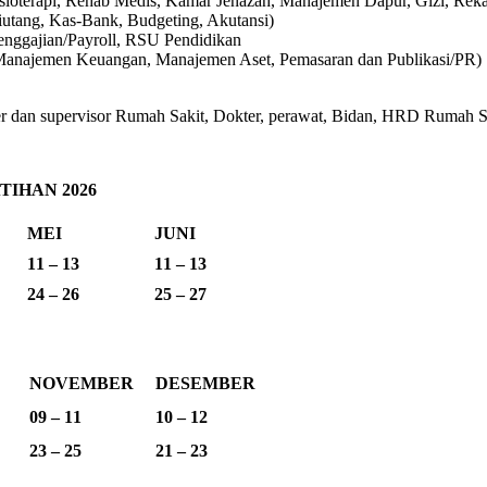
isioterapi, Rehab Medis, Kamar Jenazah, Manajemen Dapur, Gizi, Re
iutang, Kas-Bank, Budgeting, Akutansi)
enggajian/Payroll, RSU Pendidikan
Manajemen Keuangan, Manajemen Aset, Pemasaran dan Publikasi/PR)
an supervisor Rumah Sakit, Dokter, perawat, Bidan, HRD Rumah Saki
IHAN 2026
MEI
JUNI
11 – 13
11 – 13
24 – 26
25 – 27
NOVEMBER
DESEMBER
09 – 11
10 – 12
23 – 25
21 – 23