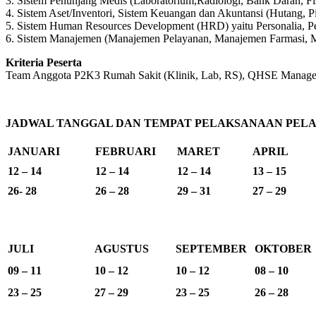
3. Sistem Penunjang Medis (Laboratorium,Radiologi, Bank Darah, F
4. Sistem Aset/Inventori, Sistem Keuangan dan Akuntansi (Hutang, P
5. Sistem Human Resources Development (HRD) yaitu Personalia, P
6. Sistem Manajemen (Manajemen Pelayanan, Manajemen Farmasi, 
Kriteria Peserta
Team Anggota P2K3 Rumah Sakit (Klinik, Lab, RS), QHSE Manager d
JADWAL TANGGAL DAN TEMPAT PELAKSANAAN PELAT
JANUARI
FEBRUARI
MARET
APRIL
12 – 14
12 – 14
12 – 14
13 – 15
26- 28
26 – 28
29 – 31
27 – 29
JULI
AGUSTUS
SEPTEMBER
OKTOBER
09 – 11
10 – 12
10 – 12
08 – 10
23 – 25
27 – 29
23 – 25
26 – 28