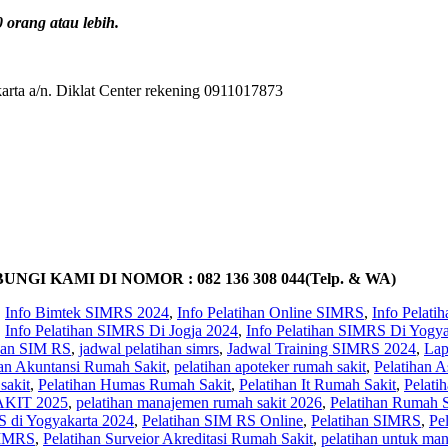
orang atau lebih.
rta a/n. Diklat Center rekening 0911017873
KAMI DI NOMOR : 082 136 308 044(Telp. & WA)
,
Info Bimtek SIMRS 2024
,
Info Pelatihan Online SIMRS
,
Info Pelat
,
Info Pelatihan SIMRS Di Jogja 2024
,
Info Pelatihan SIMRS Di Yogya
ihan SIM RS
,
jadwal pelatihan simrs
,
Jadwal Training SIMRS 2024
,
Lap
han Akuntansi Rumah Sakit
,
pelatihan apoteker rumah sakit
,
Pelatihan A
sakit
,
Pelatihan Humas Rumah Sakit
,
Pelatihan It Rumah Sakit
,
Pelati
KIT 2025
,
pelatihan manajemen rumah sakit 2026
,
Pelatihan Rumah Sa
S di Yogyakarta 2024
,
Pelatihan SIM RS Online
,
Pelatihan SIMRS
,
Pe
SIMRS
,
Pelatihan Surveior Akreditasi Rumah Sakit
,
pelatihan untuk ma