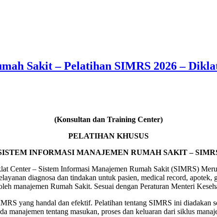
mah Sakit – Pelatihan SIMRS 2026 – Dikla
(Konsultan dan Training Center)
PELATIHAN KHUSUS
SISTEM INFORMASI MANAJEMEN RUMAH SAKIT – SIMR
t Center – Sistem Informasi Manajemen Rumah Sakit (SIMRS) Merupak
yanan diagnosa dan tindakan untuk pasien, medical record, apotek, gud
 oleh manajemen Rumah Sakit. Sesuai dengan Peraturan Menteri Keseh
S yang handal dan efektif. Pelatihan tentang SIMRS ini diadakan seb
da manajemen tentang masukan, proses dan keluaran dari siklus manaj