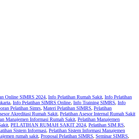
ihan Online SIMRS 2024
,
Info Pelatihan Rumah Sakit
,
Info Pelatihan
karta
,
Info Pelatihan SIMRS Online
,
Info Training SIMRS
,
Info
oran Pelatihan Simrs
,
Materi Pelatihan SIMRS
,
Pelatihan
sesor Akreditasi Rumah Sakit
,
Pelatihan Asesor Internal Rumah Sakit
han Manajemen Informasi Rumah Sakit
,
Pelatihan Manajemen
kit‎
,
PELATIHAN RUMAH SAKIT 2024
,
Pelatihan SIM RS
,
latihan Sistem Informasi
,
Pelatihan Sistem Informasi Manajemen
najemen rumah sakit
,
Proposal Pelatihan SIMRS
,
Seminar SIMRS
,