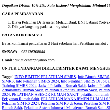
Dapatkan Diskon 10% Jika Satu Instansi Mengirimkan Minimal 10 
CARA PEMBAYARAN
Biaya Pelatihan Di Transfer Melalui Bank BNI Cabang Yogyaka
Dibayar langsung pada saat registrasi
BATAS KONFIRMASI
Batas konfirmasi pendaftaran 3 Hari sebelum hari Pelatihan melalui :
SMS/WA
: 082136308044
Email
: diklat.center@yahoo.com
UNTUK UNDANGAN DIKLAT/BIMTEK DAPAT MENGHUBUNGI 
Tagged
INFO BIMTEK PELATIHAN SIMRS
,
Info Bimtek SIMRS
SIMRS
,
Info Pelatihan SIMRS 2024
,
Info Pelatihan SIMRS Di Jogja
Training SIMRS 2024
,
Jadwal Pelatihan Rumah Sakit
,
Jadwal Pelat
Administrasi Rumah Sakit
,
Pelatihan Akreditasi Rumah Sakit
,
Pelati
2024
,
PELATIHAN ASESOR RUMAH SAKIT
,
pelatihan di rumah 
Pelayanan Rumah Sakit
,
PELATIHAN MANAJEMEN RUMAH SA
Pelatihan SIM RS 2024
,
Pelatihan SIM RS di Jogja
,
Pelatihan SIM R
Rumah Sakit
,
Pelatihan Sistem Informasi Manajemen Rumah Sakit-