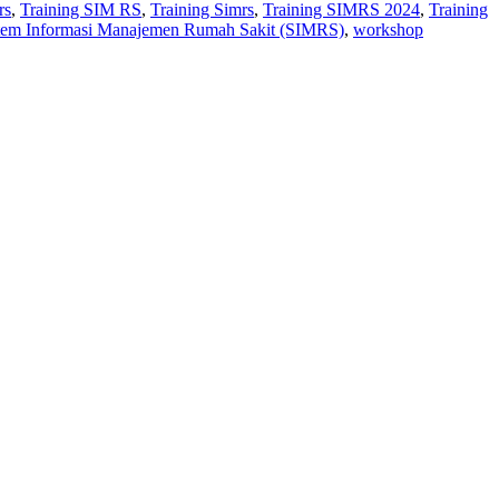
rs
,
Training SIM RS
,
Training Simrs
,
Training SIMRS 2024
,
Training
stem Informasi Manajemen Rumah Sakit (SIMRS)
,
workshop