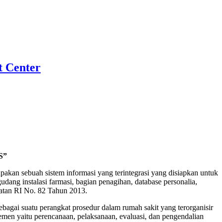
t Center
S”
an sebuah sistem informasi yang terintegrasi yang disiapkan untuk
ang instalasi farmasi, bagian penagihan, database personalia,
atan RI No. 82 Tahun 2013.
agai suatu perangkat prosedur dalam rumah sakit yang terorganisir
emen yaitu perencanaan, pelaksanaan, evaluasi, dan pengendalian