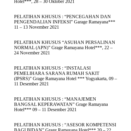
Hotel***, 28 – 30 Oktober 2021
PELATIHAN KHUSUS : “PENCEGAHAN DAN
PENGENDALIAN INFEKSI” Garage Ramayana***
11 – 13 November 2021
PELATIHAN KHUSUS “ASUHAN PERSALINAN
NORMAL (APN)” Grage Ramayana Hotel***, 22 –
24 November 2021
PELATIHAN KHUSUS : “INSTALASI
PEMELIHARA SARANA RUMAH SAKIT
(IPSRS)” Grage Ramayana Hotel *** Yogyakarta, 09 –
11 Desember 2021
PELATIHAN KHUSUS : “MANAJEMEN
BANGSAL KEPERAWATAN” Grage Ramayana
Hotel*** 09 – 11 Desember 2021
PELATIHAN KHUSUS : “ASESOR KOMPETENSI
BAGI BIDAN” Grage Ramayana Hotel*** 20 – 22