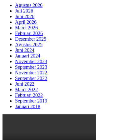
Agustus 2026
Juli 2026
Juni 2026
April 2026
Maret 2026
Februari 2026
Desember 2025
Agustus 2025
Juni 2024
Januari 2024
November 2023
September 2023
November 2022
September 2022
Juni 2022
Maret 2022
Februari 2022
September 2019
Januari 2018