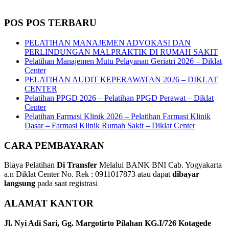
POS POS TERBARU
PELATIHAN MANAJEMEN ADVOKASI DAN
PERLINDUNGAN MALPRAKTIK DI RUMAH SAKIT
Pelatihan Manajemen Mutu Pelayanan Geriatri 2026 – Diklat
Center
PELATIHAN AUDIT KEPERAWATAN 2026 – DIKLAT
CENTER
Pelatihan PPGD 2026 – Pelatihan PPGD Perawat – Diklat
Center
Pelatihan Farmasi Klinik 2026 – Pelatihan Farmasi Klinik
Dasar – Farmasi Klinik Rumah Sakit – Diklat Center
CARA PEMBAYARAN
Biaya Pelatihan
Di Transfer
Melalui BANK BNI Cab. Yogyakarta
a.n Diklat Center No. Rek : 0911017873 atau dapat
dibayar
langsung
pada saat registrasi
ALAMAT KANTOR
Jl. Nyi Adi Sari, Gg. Margotirto Pilahan KG.I/726 Kotagede