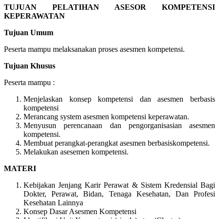
TUJUAN PELATIHAN ASESOR KOMPETENSI
KEPERAWATAN
Tujuan Umum
Peserta mampu melaksanakan proses asesmen kompetensi.
Tujuan Khusus
Peserta mampu :
Menjelaskan konsep kompetensi dan asesmen berbasis
kompetensi
Merancang system asesmen kompetensi keperawatan.
Menyusun perencanaan dan pengorganisasian asesmen
kompetensi.
Membuat perangkat-perangkat asesmen berbasiskompetensi.
Melakukan asesemen kompetensi.
MATERI
Kebijakan Jenjang Karir Perawat & Sistem Kredensial Bagi
Dokter, Perawat, Bidan, Tenaga Kesehatan, Dan Profesi
Kesehatan Lainnya
Konsep Dasar Asesmen Kompetensi