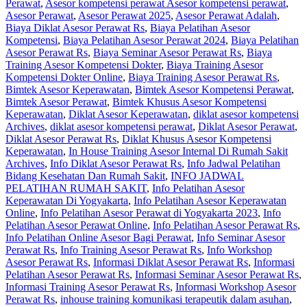
Perawat
,
Asesor kompetensi perawat Asesor kompetensi perawat
,
Asesor Perawat
,
Asesor Perawat 2025
,
Asesor Perawat Adalah
,
Biaya Diklat Asesor Perawat Rs
,
Biaya Pelatihan Asesor
Kompetensi
,
Biaya Pelatihan Asesor Perawat 2024
,
Biaya Pelatihan
Asesor Perawat Rs
,
Biaya Seminar Asesor Perawat Rs
,
Biaya
Training Asesor Kompetensi Dokter
,
Biaya Training Asesor
Kompetensi Dokter Online
,
Biaya Training Asesor Perawat Rs
,
Bimtek Asesor Keperawatan
,
Bimtek Asesor Kompetensi Perawat
,
Bimtek Asesor Perawat
,
Bimtek Khusus Asesor Kompetensi
Keperawatan
,
Diklat Asesor Keperawatan
,
diklat asesor kompetensi
Archives
,
diklat asesor kompetensi perawat
,
Diklat Asesor Perawat
,
Diklat Asesor Perawat Rs
,
Diklat Khusus Asesor Kompetensi
Keperawatan
,
In House Training Asesor Internal Di Rumah Sakit
Archives
,
Info Diklat Asesor Perawat Rs
,
Info Jadwal Pelatihan
Bidang Kesehatan Dan Rumah Sakit
,
INFO JADWAL
PELATIHAN RUMAH SAKIT
,
Info Pelatihan Asesor
Keperawatan Di Yogyakarta
,
Info Pelatihan Asesor Keperawatan
Online
,
Info Pelatihan Asesor Perawat di Yogyakarta 2023
,
Info
Pelatihan Asesor Perawat Online
,
Info Pelatihan Asesor Perawat Rs
,
Info Pelatihan Online Asesor Bagi Perawat
,
Info Seminar Asesor
Perawat Rs
,
Info Training Asesor Perawat Rs
,
Info Workshop
Asesor Perawat Rs
,
Informasi Diklat Asesor Perawat Rs
,
Informasi
Pelatihan Asesor Perawat Rs
,
Informasi Seminar Asesor Perawat Rs
,
Informasi Training Asesor Perawat Rs
,
Informasi Workshop Asesor
Perawat Rs
,
inhouse training komunikasi terapeutik dalam asuhan
,