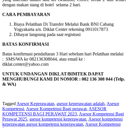
dengan makan siang di hotel selama 2 hari.
CARA PEMBAYARAN
Biaya Pelatihan Di Transfer Melalui Bank BNI Cabang
Yogyakarta a/n. Diklat Center rekening 0911017873
Dibayar langsung pada saat registrasi
BATAS KONFIRMASI
Batas konfirmasi pendaftaran 3 Hari sebelum hari Pelatihan melalui
: SMS/WA ke 082136308044, atau email ke :
diklat.center@yahoo.com
UNTUK UNDANGAN DIKLAT/BIMTEK DAPAT
MENGHUBUNGI KAMI DI NOMOR : 082 136 308 044 (Telp.
& WA)
Tagged
Asesor Keperawatan
,
asesor keperawatan adalah
,
Asesor
Kompetensi
,
Asesor Kompetensi Bagi perawat
,
ASESOR
KOMPETENSI BAGI PERAWAT 2023
,
Asesor Kompetensi Bagi
Perawat 2025
,
asesor kompetensi keperawatan
,
Asesor kompetensi
keperawatan asesor kompetensi keperawatan
,
Asesor Kompetensi