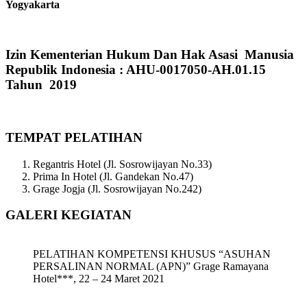
Yogyakarta
Izin Kementerian Hukum Dan Hak Asasi Manusia
Republik Indonesia : AHU-0017050-AH.01.15
Tahun 2019
TEMPAT PELATIHAN
Regantris Hotel (Jl. Sosrowijayan No.33)
Prima In Hotel (Jl. Gandekan No.47)
Grage Jogja (Jl. Sosrowijayan No.242)
GALERI KEGIATAN
PELATIHAN KOMPETENSI KHUSUS “ASUHAN
PERSALINAN NORMAL (APN)” Grage Ramayana
Hotel***, 22 – 24 Maret 2021