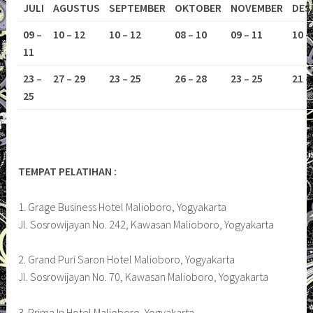
JULI
AGUSTUS
SEPTEMBER
OKTOBER
NOVEMBER
DES
09 –
10 – 12
10 – 12
08 – 10
09 – 11
10 –
11
23 –
27 – 29
23 – 25
26 – 28
23 – 25
21 –
25
TEMPAT PELATIHAN :
1. Grage Business Hotel Malioboro, Yogyakarta
Jl. Sosrowijayan No. 242, Kawasan Malioboro, Yogyakarta
2. Grand Puri Saron Hotel Malioboro, Yogyakarta
Jl. Sosrowijayan No. 70, Kawasan Malioboro, Yogyakarta
3. Prima In Hotel Malioboro, Yogyakarta