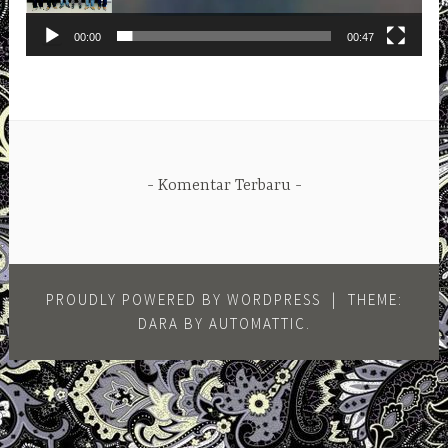
00:00
00:47
Komentar Terbaru
PROUDLY POWERED BY WORDPRESS
|
THEME:
DARA BY
AUTOMATTIC
.