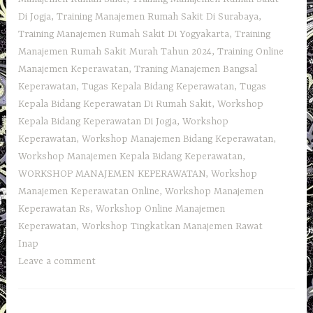
Di Jogja
,
Training Manajemen Rumah Sakit Di Surabaya
,
Training Manajemen Rumah Sakit Di Yogyakarta
,
Training
Manajemen Rumah Sakit Murah Tahun 2024
,
Training Online
Manajemen Keperawatan
,
Traning Manajemen Bangsal
Keperawatan
,
Tugas Kepala Bidang Keperawatan
,
Tugas
Kepala Bidang Keperawatan Di Rumah Sakit
,
Workshop
Kepala Bidang Keperawatan Di Jogja
,
Workshop
Keperawatan
,
Workshop Manajemen Bidang Keperawatan
,
Workshop Manajemen Kepala Bidang Keperawatan
,
WORKSHOP MANAJEMEN KEPERAWATAN
,
Workshop
Manajemen Keperawatan Online
,
Workshop Manajemen
Keperawatan Rs
,
Workshop Online Manajemen
Keperawatan
,
Workshop Tingkatkan Manajemen Rawat
Inap
Leave a comment