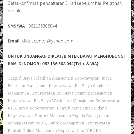
Batas konfirmasi pendaftaran 3 Hari sebelum hari Pelatihan
melalui :
SMS/WA
: 082136308044
Email
: diklat.center@yahoo.com
UNTUK UNDANGAN DIKLAT/BIMTEK DAPAT MENGHUBUNGI
KAMI DI NOMOR : 082 136 308 044(Telp. & WA)
Tagged
Biaya Pelatihan Manajemen Keperawatan
,
Biaya
Pelatihan Manajemen Keperawatan Rs
,
Biaya Seminar
Manajemen Keperawatan Rs
,
Biaya Training Manajemen
Keperawatan Rs
,
Biaya Workhsop Manajemen Keperawatan
Rs
,
Bimtek Keperawatan
,
Bimtek Manajemen Bidang
Keperawatan
,
Bimtek Manajemen Kepala Ruang dalam
Meningkatkan Mutu
,
Bimtek Manajemen Keperawatan
,
Bimtek Online Manajemen Keperawatan
,
DIBUKA