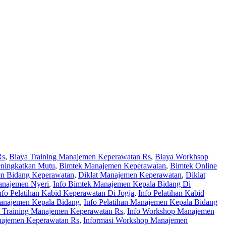
Rs
,
Biaya Training Manajemen Keperawatan Rs
,
Biaya Workhsop
ningkatkan Mutu
,
Bimtek Manajemen Keperawatan
,
Bimtek Online
en Bidang Keperawatan
,
Diklat Manajemen Keperawatan
,
Diklat
anajemen Nyeri
,
Info Bimtek Manajemen Kepala Bidang Di
nfo Pelatihan Kabid Keperawatan Di Jogja
,
Info Pelatihan Kabid
Manajemen Kepala Bidang
,
Info Pelatihan Manajemen Kepala Bidang
o Training Manajemen Keperawatan Rs
,
Info Workshop Manajemen
anajemen Keperawatan Rs
,
Informasi Workshop Manajemen