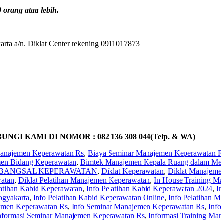
orang atau lebih.
rta a/n. Diklat Center rekening 0911017873
KAMI DI NOMOR : 082 136 308 044(Telp. & WA)
Manajemen Keperawatan Rs
,
Biaya Seminar Manajemen Keperawatan 
en Bidang Keperawatan
,
Bimtek Manajemen Kepala Ruang dalam Me
 BANGSAL KEPERAWATAN
,
Diklat Keperawatan
,
Diklat Manajem
watan
,
Diklat Pelatihan Manajemen Keperawatan
,
In House Training M
latihan Kabid Keperawatan
,
Info Pelatihan Kabid Keperawatan 2024
,
I
ogyakarta
,
Info Pelatihan Kabid Keperawatan Online
,
Info Pelatihan 
jemen Keperawatan Rs
,
Info Seminar Manajemen Keperawatan Rs
,
Inf
nformasi Seminar Manajemen Keperawatan Rs
,
Informasi Training M