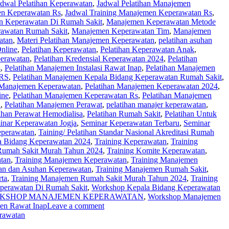
adwal Pelatihan Keperawatan
,
Jadwal Pelatihan Manajemen
en Keperawatan Rs
,
Jadwal Training Manajemen Keperawatan Rs
,
 Keperawatan Di Rumah Sakit
,
Manajemen Keperawatan Metode
awatan Rumah Sakit
,
Manajemen Keperawatan Tim
,
Manajemen
atan
,
Materi Pelatihan Manajemen Keperawatan
,
pelatihan asuhan
nline
,
Pelatihan Keperawatan
,
Pelatihan Keperawatan Anak
,
perawatan
,
Pelatihan Kredensial Keperawatan 2024
,
Pelatihan
4
,
Pelatihan Manajemen Instalasi Rawat Inap
,
Pelatihan Manajemen
 RS
,
Pelatihan Manajemen Kepala Bidang Keperawatan Rumah Sakit
,
 Manajemen Keperawatan
,
Pelatihan Manajemen Keperawatan 2024
,
ine
,
Pelatihan Manajemen Keperawatan Rs
,
Pelatihan Manajemen
n
,
Pelatihan Manajemen Perawat
,
pelatihan manajer keperawatan
,
ihan Perawat Hemodialisa
,
Pelatihan Rumah Sakit‎
,
Pelatihan Untuk
inar Keperawatan Jogja
,
Seminar Keperawatan Terbaru
,
Seminar
eperawatan
,
Taining/ Pelatihan Standar Nasional Akreditasi Rumah
la Bidang Keperawatan 2024
,
Training Keperawatan
,
Training
Rumah Sakit Murah Tahun 2024
,
Training Komite Keperawatan
,
tan
,
Training Manajemen Keperawatan
,
Training Manajemen
an dan Asuhan Keperawatan
,
Training Manajemen Rumah Sakit
,
ta
,
Training Manajemen Rumah Sakit Murah Tahun 2024
,
Training
perawatan Di Rumah Sakit
,
Workshop Kepala Bidang Keperawatan
KSHOP MANAJEMEN KEPERAWATAN
,
Workshop Manajemen
en Rawat Inap
Leave a comment
rawatan