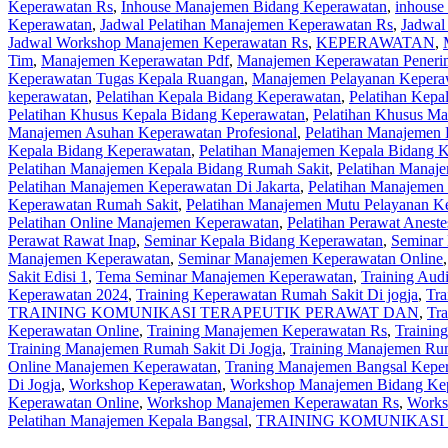
Keperawatan Rs
,
Inhouse Manajemen Bidang Keperawatan
,
inhouse
Keperawatan
,
Jadwal Pelatihan Manajemen Keperawatan Rs
,
Jadwal
Jadwal Workshop Manajemen Keperawatan Rs
,
KEPERAWATAN
,
Tim
,
Manajemen Keperawatan Pdf
,
Manajemen Keperawatan Penerim
Keperawatan Tugas Kepala Ruangan
,
Manajemen Pelayanan Kepera
keperawatan
,
Pelatihan Kepala Bidang Keperawatan
,
Pelatihan Kepa
Pelatihan Khusus Kepala Bidang Keperawatan
,
Pelatihan Khusus M
Manajemen Asuhan Keperawatan Profesional
,
Pelatihan Manajemen
Kepala Bidang Keperawatan
,
Pelatihan Manajemen Kepala Bidang 
Pelatihan Manajemen Kepala Bidang Rumah Sakit
,
Pelatihan Manaj
Pelatihan Manajemen Keperawatan Di Jakarta
,
Pelatihan Manajemen
Keperawatan Rumah Sakit
,
Pelatihan Manajemen Mutu Pelayanan K
Pelatihan Online Manajemen Keperawatan
,
Pelatihan Perawat Aneste
Perawat Rawat Inap
,
Seminar Kepala Bidang Keperawatan
,
Seminar 
Manajemen Keperawatan
,
Seminar Manajemen Keperawatan Online
Sakit Edisi 1
,
Tema Seminar Manajemen Keperawatan
,
Training Aud
Keperawatan 2024
,
Training Keperawatan Rumah Sakit Di jogja
,
Tra
TRAINING KOMUNIKASI TERAPEUTIK PERAWAT DAN
,
Tra
Keperawatan Online
,
Training Manajemen Keperawatan Rs
,
Trainin
Training Manajemen Rumah Sakit Di Jogja
,
Training Manajemen Rum
Online Manajemen Keperawatan
,
Traning Manajemen Bangsal Kepe
Di Jogja
,
Workshop Keperawatan
,
Workshop Manajemen Bidang Ke
Keperawatan Online
,
Workshop Manajemen Keperawatan Rs
,
Works
Pelatihan Manajemen Kepala Bangsal
,
TRAINING KOMUNIKASI