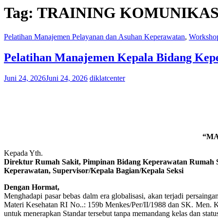
Tag:
TRAINING KOMUNIKAS
Pelatihan Manajemen Pelayanan dan Asuhan Keperawatan
,
Worksho
Pelatihan Manajemen Kepala Bidang Kep
Juni 24, 2026
Juni 24, 2026
diklatcenter
“MA
Kepada Yth.
Direktur Rumah Sakit, Pimpinan Bidang Keperawatan Rumah S
Keperawatan, Supervisor/Kepala Bagian/Kepala Seksi
Dengan Hormat,
Menghadapi pasar bebas dalm era globalisasi, akan terjadi persain
Materi Kesehatan RI No..: 159b Menkes/Per/II/1988 dan SK. Men. 
untuk menerapkan Standar tersebut tanpa memandang kelas dan statu