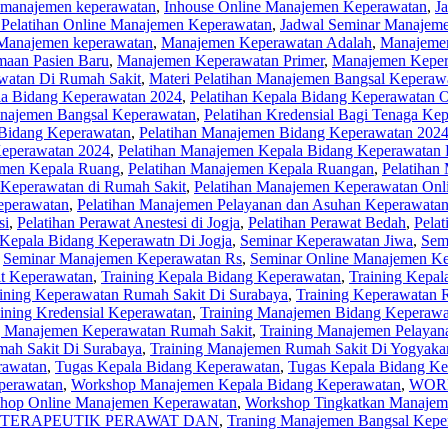
 manajemen keperawatan
,
Inhouse Online Manajemen Keperawatan
,
J
 Pelatihan Online Manajemen Keperawatan
,
Jadwal Seminar Manajem
Manajemen keperawatan
,
Manajemen Keperawatan Adalah
,
Manajemen
aan Pasien Baru
,
Manajemen Keperawatan Primer
,
Manajemen Keper
watan Di Rumah Sakit
,
Materi Pelatihan Manajemen Bangsal Keperaw
la Bidang Keperawatan 2024
,
Pelatihan Kepala Bidang Keperawatan O
anajemen Bangsal Keperawatan
,
Pelatihan Kredensial Bagi Tenaga Ke
 Bidang Keperawatan
,
Pelatihan Manajemen Bidang Keperawatan 202
Keperawatan 2024
,
Pelatihan Manajemen Kepala Bidang Keperawatan
emen Kepala Ruang
,
Pelatihan Manajemen Kepala Ruangan
,
Pelatihan
 Keperawatan di Rumah Sakit
,
Pelatihan Manajemen Keperawatan Onl
eperawatan
,
Pelatihan Manajemen Pelayanan dan Asuhan Keperawata
si
,
Pelatihan Perawat Anestesi di Jogja
,
Pelatihan Perawat Bedah
,
Pelat
Kepala Bidang Keperawatn Di Jogja
,
Seminar Keperawatan Jiwa
,
Sem
,
Seminar Manajemen Keperawatan Rs
,
Seminar Online Manajemen K
it Keperawatan
,
Training Kepala Bidang Keperawatan
,
Training Kepa
ining Keperawatan Rumah Sakit Di Surabaya
,
Training Keperawatan 
ining Kredensial Keperawatan
,
Training Manajemen Bidang Keperawa
g Manajemen Keperawatan Rumah Sakit
,
Training Manajemen Pelayan
ah Sakit Di Surabaya
,
Training Manajemen Rumah Sakit Di Yogyakar
rawatan
,
Tugas Kepala Bidang Keperawatan
,
Tugas Kepala Bidang Ke
perawatan
,
Workshop Manajemen Kepala Bidang Keperawatan
,
WOR
hop Online Manajemen Keperawatan
,
Workshop Tingkatkan Manajem
 TERAPEUTIK PERAWAT DAN
,
Traning Manajemen Bangsal Kepe