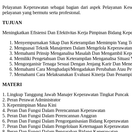
Pelayanan Keperawatan sebagai bagian dari aspek Pelayanan Ke
pelayanan yang bermutu serta profesional.
TUJUAN
Meningkatkan Efisiensi Dan Efektivitas Kerja Pimpinan Bidang Kep
Menyempurnakan Sikap Dan Keterampilan Memimpin Yang Tel
Menguasai Teknik Manajemen Dalam Mengelola Keperawatan
Memahami Prinsip Menganalisa Masalah Dan Mengambil Kepu
Memiliki Pengetahuan Dan Keterampilan Menganalisa Situas
Mengorganisir Tenaga Sesuai Dengan Jenjang Karir Dan Mene
Memahami Cara Menghadapi/Mengadakan Perubahan Atau P
Memahami Cara Melaksanakan Evaluasi Kinerja Dan Penampil
MATERI
1. Lingkup Tanggung Jawab Manajer Keperawatan Tingkat Puncak
2. Peran Perawat Administrator
3. Kepemimpinan Masa Kini
4. Peran Dan Fungsi Dalam Perencannan Keperawatan
5. Peran Dan Fungsi Dalam Perencannan Anggran
6. Peran Dan Fungsi Dalam Pengorganisasian Bidang Keperawatan
7. Peran Dan Fungsi Dalam Pengelolaan Keternagaan Keperawatan
8. Peran Dan Fungsi Dalam Pengarahan Bidang Keperawatan