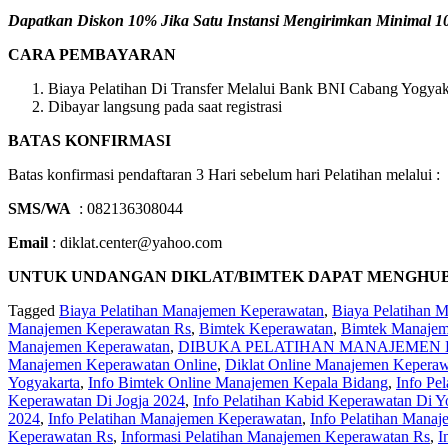
Dapatkan Diskon 10% Jika Satu Instansi Mengirimkan Minimal 10 
CARA PEMBAYARAN
Biaya Pelatihan Di Transfer Melalui Bank BNI Cabang Yogyaka
Dibayar langsung pada saat registrasi
BATAS KONFIRMASI
Batas konfirmasi pendaftaran 3 Hari sebelum hari Pelatihan melalui :
SMS/WA
: 082136308044
Email
: diklat.center@yahoo.com
UNTUK UNDANGAN DIKLAT/BIMTEK DAPAT MENGHUBUNGI 
Tagged
Biaya Pelatihan Manajemen Keperawatan
,
Biaya Pelatihan 
Manajemen Keperawatan Rs
,
Bimtek Keperawatan
,
Bimtek Manajem
Manajemen Keperawatan
,
DIBUKA PELATIHAN MANAJEMEN
Manajemen Keperawatan Online
,
Diklat Online Manajemen Kepera
Yogyakarta
,
Info Bimtek Online Manajemen Kepala Bidang
,
Info Pe
Keperawatan Di Jogja 2024
,
Info Pelatihan Kabid Keperawatan Di Y
2024
,
Info Pelatihan Manajemen Keperawatan
,
Info Pelatihan Mana
Keperawatan Rs
,
Informasi Pelatihan Manajemen Keperawatan Rs
,
I