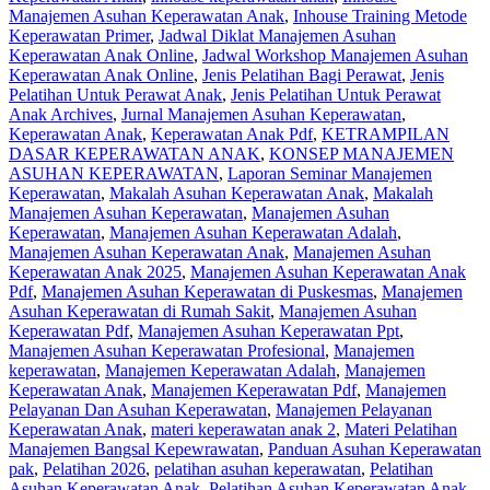
Manajemen Asuhan Keperawatan Anak
,
Inhouse Training Metode
Keperawatan Primer
,
Jadwal Diklat Manajemen Asuhan
Keperawatan Anak Online
,
Jadwal Workshop Manajemen Asuhan
Keperawatan Anak Online
,
Jenis Pelatihan Bagi Perawat
,
Jenis
Pelatihan Untuk Perawat Anak
,
Jenis Pelatihan Untuk Perawat
Anak Archives
,
Jurnal Manajemen Asuhan Keperawatan
,
Keperawatan Anak
,
Keperawatan Anak Pdf
,
KETRAMPILAN
DASAR KEPERAWATAN ANAK
,
KONSEP MANAJEMEN
ASUHAN KEPERAWATAN
,
Laporan Seminar Manajemen
Keperawatan
,
Makalah Asuhan Keperawatan Anak
,
Makalah
Manajemen Asuhan Keperawatan
,
Manajemen Asuhan
Keperawatan
,
Manajemen Asuhan Keperawatan Adalah
,
Manajemen Asuhan Keperawatan Anak
,
Manajemen Asuhan
Keperawatan Anak 2025
,
Manajemen Asuhan Keperawatan Anak
Pdf
,
Manajemen Asuhan Keperawatan di Puskesmas
,
Manajemen
Asuhan Keperawatan di Rumah Sakit
,
Manajemen Asuhan
Keperawatan Pdf
,
Manajemen Asuhan Keperawatan Ppt
,
Manajemen Asuhan Keperawatan Profesional
,
Manajemen
keperawatan
,
Manajemen Keperawatan Adalah
,
Manajemen
Keperawatan Anak
,
Manajemen Keperawatan Pdf
,
Manajemen
Pelayanan Dan Asuhan Keperawatan
,
Manajemen Pelayanan
Keperawatan Anak
,
materi keperawatan anak 2
,
Materi Pelatihan
Manajemen Bangsal Kepewrawatan
,
Panduan Asuhan Keperawatan
pak
,
Pelatihan 2026
,
pelatihan asuhan keperawatan
,
Pelatihan
Asuhan Keperawatan Anak
,
Pelatihan Asuhan Keperawatan Anak