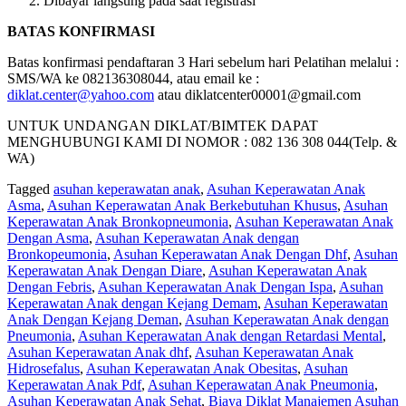
Dibayar langsung pada saat registrasi
BATAS KONFIRMASI
Batas konfirmasi pendaftaran 3 Hari sebelum hari Pelatihan melalui :
SMS/WA ke 082136308044, atau email ke :
diklat.center@yahoo.com
atau diklatcenter00001@gmail.com
UNTUK UNDANGAN DIKLAT/BIMTEK DAPAT
MENGHUBUNGI KAMI DI NOMOR : 082 136 308 044(Telp. &
WA)
Tagged
asuhan keperawatan anak
,
Asuhan Keperawatan Anak
Asma
,
Asuhan Keperawatan Anak Berkebutuhan Khusus
,
Asuhan
Keperawatan Anak Bronkopneumonia
,
Asuhan Keperawatan Anak
Dengan Asma
,
Asuhan Keperawatan Anak dengan
Bronkopeumonia
,
Asuhan Keperawatan Anak Dengan Dhf
,
Asuhan
Keperawatan Anak Dengan Diare
,
Asuhan Keperawatan Anak
Dengan Febris
,
Asuhan Keperawatan Anak Dengan Ispa
,
Asuhan
Keperawatan Anak dengan Kejang Demam
,
Asuhan Keperawatan
Anak Dengan Kejang Deman
,
Asuhan Keperawatan Anak dengan
Pneumonia
,
Asuhan Keperawatan Anak dengan Retardasi Mental
,
Asuhan Keperawatan Anak dhf
,
Asuhan Keperawatan Anak
Hidrosefalus
,
Asuhan Keperawatan Anak Obesitas
,
Asuhan
Keperawatan Anak Pdf
,
Asuhan Keperawatan Anak Pneumonia
,
Asuhan Keperawatan Anak Sehat
,
Biaya Diklat Manajemen Asuhan