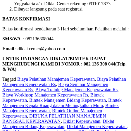
Yogyakarta a/n. Diklat Center rekening 0911017873
Dibayar langsung pada saat registrasi
BATAS KONFIRMASI
Batas konfirmasi pendaftaran 3 Hari sebelum hari Pelatihan melalui :
SMS/WA
: 082136308044
Email
: diklat.center@yahoo.com
UNTUK UNDANGAN DIKLAT/BIMTEK DAPAT
MENGHUBUNGI KAMI DI NOMOR : 082 136 308 044(Telp.
& WA)
Tagged
Biaya Pelatihan Manajemen Keperawatan
,
Biaya Pelatihan
Manajemen Keperawatan Rs
,
Biaya Seminar Manajemen
Keperawatan Rs
,
Biaya Training Manajemen Keperawatan Rs
,
Biaya Workhsop Manajemen Keperawatan Rs
,
Bimtek
Keperawatan
,
Bimtek Manajemen Bidang Keperawatan
,
Bimtek
Manajemen Kepala Ruang dalam Meningkatkan Mutu
,
Bimtek
Manajemen Keperawatan
,
Bimtek Online Manajemen
Keperawatan
,
DIBUKA PELATIHAN MANAJEMEN
BANGSAL KEPERAWATAN
,
Diklat Keperawatan
,
Diklat
Manajemen Bidang Keperawatan
,
Diklat Manajemen Keperawatan
,