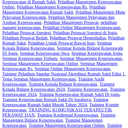
Keperawatan di Rumah Sakit
,
Pelatihan Manajemen Keperawatan
Online
,
Pelatihan Manajemen Keperawatan Rs
,
Pelatihan
Manajemen Keperawatan Rumah Sakit
,
Pelatihan Manajemen Mutu
Pelayanan Keperawatan
,
Pelatihan Manajemen Pelayanan dan
Asuhan Keperawatan
,
Pelatihan Manajemen Perawat
,
pelatihan
manajer keperawatan
,
Pelatihan Online Manajemen Keperawatan
,
Pelatihan Perawat Anestesi
,
Pelatihan Perawat Anestesi di Jogja
,
Pelatihan Perawat Bedah
,
Pelatihan Perawat Hemodialisa
,
Pelatihan
Rumah Sakit‎
,
Pelatihan Untuk Perawat Rawat Inap
,
Seminar
Kepala Bidang Keperawatan
,
Seminar Kepala Bidang Keperawatn
Di Jogja
,
Seminar Keperawatan Jiwa
,
Seminar Keperawatan Jogja
,
Seminar Keperawatan Terbaru
,
Seminar Manajemen Keperawatan
,
Seminar Manajemen Keperawatan Online
,
Seminar Manajemen
Keperawatan Rs
,
Seminar Online Manajemen Keperawatan
,
Taining/ Pelatihan Standar Nasional Akreditasi Rumah Sakit Edisi 1
,
Tema Seminar Manajemen Keperawatan
,
Training Audit
Keperawatan
,
Training Kepala Bidang Keperawatan
,
Training
Kepala Bidang Keperawatan 2024
,
Training Keperawatan
,
Training
Keperawatan 2024
,
Training Keperawatan Rumah Sakit Di jogja
,
Training Keperawatan Rumah Sakit Di Surabaya
,
Training
Keperawatan Rumah Sakit Murah Tahun 2024
,
Training Komite
Keperawatan
,
TRAINING KOMUNIKASI TERAPEUTIK
PERAWAT DAN
,
Training Kredensial Keperawatan
,
Training
Manajemen Bidang Keperawatan
,
Training Manajemen
Keperawatan
,
Training Manajemen Keperawatan Online
,
Training