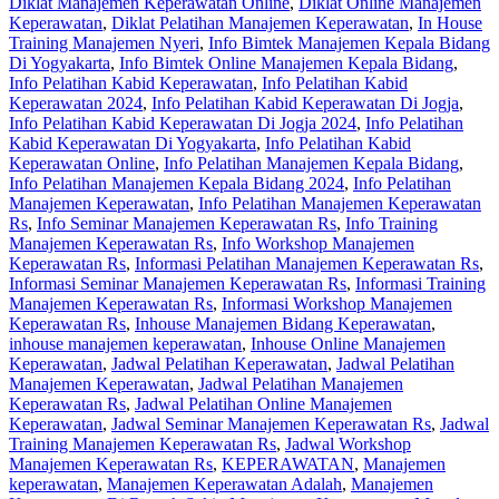
Diklat Manajemen Keperawatan Online
,
Diklat Online Manajemen
Keperawatan
,
Diklat Pelatihan Manajemen Keperawatan
,
In House
Training Manajemen Nyeri
,
Info Bimtek Manajemen Kepala Bidang
Di Yogyakarta
,
Info Bimtek Online Manajemen Kepala Bidang
,
Info Pelatihan Kabid Keperawatan
,
Info Pelatihan Kabid
Keperawatan 2024
,
Info Pelatihan Kabid Keperawatan Di Jogja
,
Info Pelatihan Kabid Keperawatan Di Jogja 2024
,
Info Pelatihan
Kabid Keperawatan Di Yogyakarta
,
Info Pelatihan Kabid
Keperawatan Online
,
Info Pelatihan Manajemen Kepala Bidang
,
Info Pelatihan Manajemen Kepala Bidang 2024
,
Info Pelatihan
Manajemen Keperawatan
,
Info Pelatihan Manajemen Keperawatan
Rs
,
Info Seminar Manajemen Keperawatan Rs
,
Info Training
Manajemen Keperawatan Rs
,
Info Workshop Manajemen
Keperawatan Rs
,
Informasi Pelatihan Manajemen Keperawatan Rs
,
Informasi Seminar Manajemen Keperawatan Rs
,
Informasi Training
Manajemen Keperawatan Rs
,
Informasi Workshop Manajemen
Keperawatan Rs
,
Inhouse Manajemen Bidang Keperawatan
,
inhouse manajemen keperawatan
,
Inhouse Online Manajemen
Keperawatan
,
Jadwal Pelatihan Keperawatan
,
Jadwal Pelatihan
Manajemen Keperawatan
,
Jadwal Pelatihan Manajemen
Keperawatan Rs
,
Jadwal Pelatihan Online Manajemen
Keperawatan
,
Jadwal Seminar Manajemen Keperawatan Rs
,
Jadwal
Training Manajemen Keperawatan Rs
,
Jadwal Workshop
Manajemen Keperawatan Rs
,
KEPERAWATAN
,
Manajemen
keperawatan
,
Manajemen Keperawatan Adalah
,
Manajemen