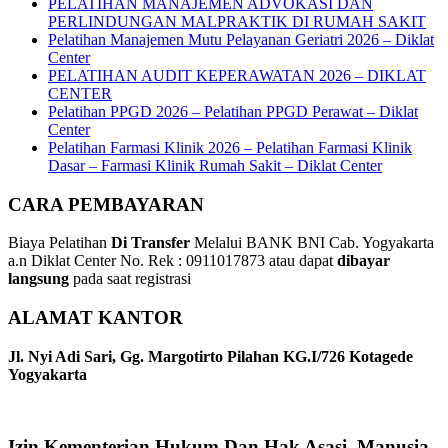
PELATIHAN MANAJEMEN ADVOKASI DAN
PERLINDUNGAN MALPRAKTIK DI RUMAH SAKIT
Pelatihan Manajemen Mutu Pelayanan Geriatri 2026 – Diklat
Center
PELATIHAN AUDIT KEPERAWATAN 2026 – DIKLAT
CENTER
Pelatihan PPGD 2026 – Pelatihan PPGD Perawat – Diklat
Center
Pelatihan Farmasi Klinik 2026 – Pelatihan Farmasi Klinik
Dasar – Farmasi Klinik Rumah Sakit – Diklat Center
CARA PEMBAYARAN
Biaya Pelatihan
Di Transfer
Melalui BANK BNI Cab. Yogyakarta
a.n Diklat Center No. Rek : 0911017873 atau dapat
dibayar
langsung
pada saat registrasi
ALAMAT KANTOR
Jl. Nyi Adi Sari, Gg. Margotirto Pilahan KG.I/726 Kotagede
Yogyakarta
Izin Kementerian Hukum Dan Hak Asasi Manusia