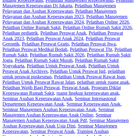
Bidang Keperawatan
,
Pelatihan Manajemen Keperawatan
,
Pelatihan
Manajemen Keperawatan Di Jakarta
,
Pelatihan Manajemen
Pelayanan dan Asuhan Keperawatan
,
Pelatihan Manajemen
Pelayanan dan Asuhan Keperawatan‎ 2023
,
Pelatihan Manajemen
Pelayanan dan Asuhan Keperawatan‎ 2024
,
Pelatihan Online 2026
,
Pelatihan Online Rumah Sakit
,
Pelatihan Online Rumah Sakit 2026
,
Pelatihan pediatrik
,
Pelatihan Perawat Anak
,
Pelatihan Perawat
Anak 2023
,
Pelatihan Perawat Anak 2024
,
Pelatihan Perawat
Gerontik
,
Pelatihan Perawat Gratis
,
Pelatihan Perawat Jiwa
,
Pelatihan Perawat Medikal Bedah
,
Pelatihan Perawat Tht
,
Pelatihan
Rumah Sakit
,
Pelatihan Rumah Sakit 2026
,
Pelatihan Rumah Sakit
Jogja
,
Pelatihan Rumah Sakit Murah
,
Pelatihan Rumah Sakit
Yogyakarta
,
Pelatihan Untuk Perawat Anak
,
Pelatihan Untuk
Perawat Anak Archives
,
Pelatihan Untuk Perawat Igd
,
pelatihan
untuk perawat puskesmas
,
Pelatihan Untuk Perawat Rawat Inap
,
Pelatihan Untuk Perawat Rawat Jalan
,
pelatihan untuk ruang anak
,
Pelatihan Wajib Bagi Perawat
,
Perawat Anak
,
Program Diklat
Keperawatan Rumah Sakit
,
ruang lingkup keperawatan anak
,
Seminar Asuhan Keperawatan Anak
,
Seminar Internasional
Departemen Keperawatan Anak
,
Seminar Keperawatan Anak
,
Seminar Manajemen Asuhan Keperawatan Anak
,
Seminar
Manajemen Asuhan Keperawatan Anak Online
,
Seminar
Manajemen Asuhan Keperawatan Anak Pdf
,
Seminar Manajemen
Asuhan Keperawatan Anak Usia Dini
,
Seminar Manajemen
Keperawatan
,
Seminar Perawat Anak
,
Training Asuhan