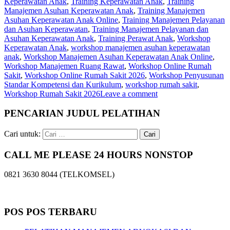
Keperawatan Anak
,
Training Keperawatan Anak
,
Training
Manajemen Asuhan Keperawatan Anak
,
Training Manajemen
Asuhan Keperawatan Anak Online
,
Training Manajemen Pelayanan
dan Asuhan Keperawatan
,
Training Manajemen Pelayanan dan
Asuhan Keperawatan Anak
,
Training Perawat Anak
,
Workshop
Keperawatan Anak
,
workshop manajemen asuhan keperawatan
anak
,
Workshop Manajemen Asuhan Keperawatan Anak Online
,
Workshop Manajemen Ruang Rawat
,
Workshop Online Rumah
Sakit
,
Workshop Online Rumah Sakit 2026
,
Workshop Penyusunan
Standar Kompetensi dan Kurikulum
,
workshop rumah sakit
,
Workshop Rumah Sakit 2026
Leave a comment
PENCARIAN JUDUL PELATIHAN
Cari untuk:
CALL ME PLEASE 24 HOURS NONSTOP
0821 3630 8044 (TELKOMSEL)
POS POS TERBARU