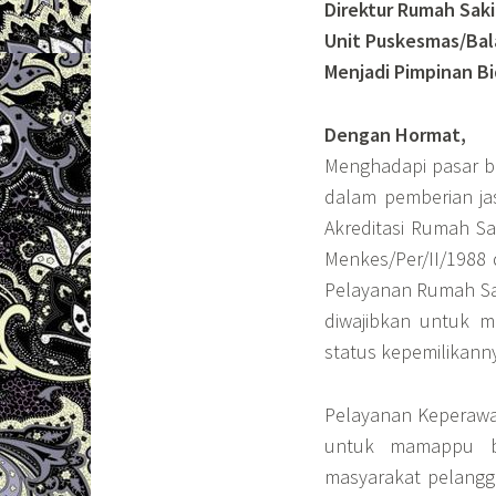
Direktur Rumah Sak
Unit Puskesmas/Bal
Menjadi Pimpinan B
Dengan Hormat,
Menghadapi pasar be
dalam pemberian ja
Akreditasi Rumah Sa
Menkes/Per/II/1988
Pelayanan Rumah Sa
diwajibkan untuk 
status kepemilikann
Pelayanan Keperawat
untuk mamappu b
masyarakat pelang