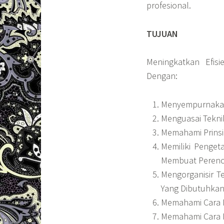
profesional.
TUJUAN
Meningkatkan Efisi
Dengan:
Menyempurnakan 
Menguasai Tekn
Memahami Prinsi
Memiliki Penget
Membuat Peren
Mengorganisir T
Yang Dibutuhkan
Memahami Cara 
Memahami Cara M