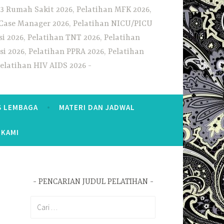
3 Rumah Sakit 2026, Pelatihan MFK 2026,
n Case Manager 2026, Pelatihan NICU/PICU
i 2026, Pelatihan TNT 2026, Pelatihan
i 2026, Pelatihan PPRA 2026, Pelatihan
Pelatihan HIV AIDS 2026
S LEMBAGA
MATERI DAN JADWAL
 KAMI
PENCARIAN JUDUL PELATIHAN
Cari
untuk: