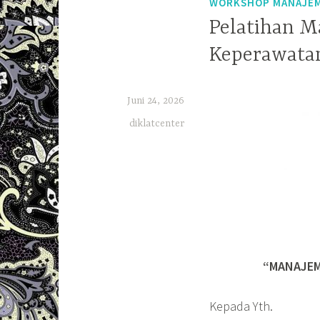
WORKSHOP MANAJE
Pelatihan M
Keperawata
Juni 24, 2026
diklatcenter
“MANAJEM
Kepada Yth.