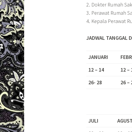
2. Dokter Rumah Sak
3. Perawat Rumah Sa
4. Kepala Perawat R
JADWAL TANGGAL D
JANUARI
FEBR
12 – 14
12 – 
26- 28
26 – 
JULI
AGUS