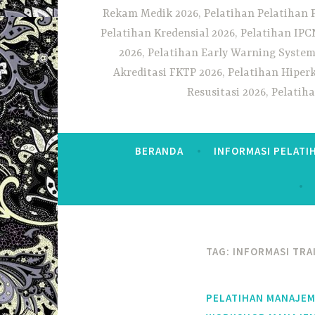
Rekam Medik 2026, Pelatihan Pelatihan 
Pelatihan Kredensial 2026, Pelatihan IP
2026, Pelatihan Early Warning System
Akreditasi FKTP 2026, Pelatihan Hiper
Resusitasi 2026, Pelati
BERANDA
INFORMASI PELATI
TAG:
INFORMASI TRA
PELATIHAN MANAJE