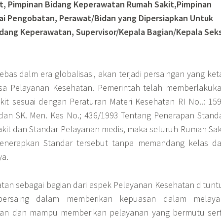
it, Pimpinan Bidang Keperawatan Rumah Sakit,Pimpinan
ai Pengobatan, Perawat/Bidan yang Dipersiapkan Untuk
idang Keperawatan, Supervisor/Kepala Bagian/Kepala Seks
bas dalm era globalisasi, akan terjadi persaingan yang ket
sa Pelayanan Kesehatan. Pemerintah telah memberlakuk
kit sesuai dengan Peraturan Materi Kesehatan RI No..: 15
 dan SK. Men. Kes No.; 436/1993 Tentang Penerapan Stand
kit dan Standar Pelayanan medis, maka seluruh Rumah Sak
menerapkan Standar tersebut tanpa memandang kelas d
ya.
an sebagai bagian dari aspek Pelayanan Kesehatan ditunt
ersaing dalam memberikan kepuasan dalam melaya
gan dan mampu memberikan pelayanan yang bermutu ser