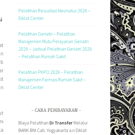
Pelatihan Resusitasi Neonatus 2026 –
Diklat Center
i
Pelatihan Geriatri – Pelatihan
Manajemen Mutu Pelayanan Geriatri
at
2026 – Jadwal Pelatihan Geriatri 2026
an
– Pelatihan Rumah Sakit
9b
ar
Pelatihan PKPO 2026 – Pelatihan
it
Manajemen Farmasi Rumah Sakit –
an
Diklat Center
CARA PEMBAYARAN
ut
ni
Biaya Pelatihan
Di Transfer
Melalui
ta
BANK BNI Cab. Yogyakarta a.n Diklat