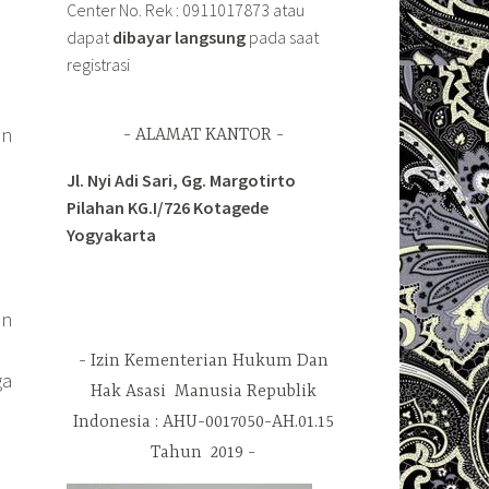
Center No. Rek : 0911017873 atau
dapat
dibayar langsung
pada saat
registrasi
an
ALAMAT KANTOR
Jl. Nyi Adi Sari, Gg. Margotirto
Pilahan KG.I/726 Kotagede
Yogyakarta
an
Izin Kementerian Hukum Dan
ga
Hak Asasi Manusia Republik
Indonesia : AHU-0017050-AH.01.15
Tahun 2019