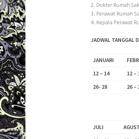
2. Dokter Rumah Sak
3. Perawat Rumah Sa
4. Kepala Perawat R
JADWAL TANGGAL D
JANUARI
FEBR
12 – 14
12 – 
26- 28
26 – 
JULI
AGUS