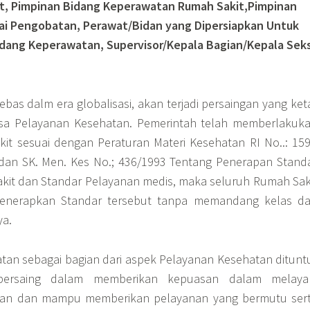
it, Pimpinan Bidang Keperawatan Rumah Sakit,Pimpinan
ai Pengobatan, Perawat/Bidan yang Dipersiapkan Untuk
idang Keperawatan, Supervisor/Kepala Bagian/Kepala Seks
bas dalm era globalisasi, akan terjadi persaingan yang ket
sa Pelayanan Kesehatan. Pemerintah telah memberlakuk
kit sesuai dengan Peraturan Materi Kesehatan RI No..: 15
 dan SK. Men. Kes No.; 436/1993 Tentang Penerapan Stand
kit dan Standar Pelayanan medis, maka seluruh Rumah Sak
menerapkan Standar tersebut tanpa memandang kelas d
ya.
an sebagai bagian dari aspek Pelayanan Kesehatan ditunt
ersaing dalam memberikan kepuasan dalam melaya
gan dan mampu memberikan pelayanan yang bermutu ser