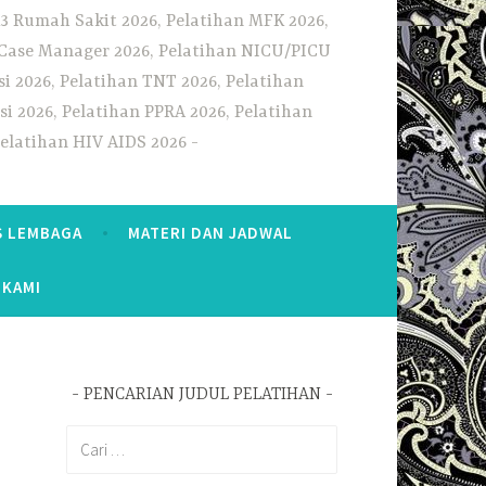
3 Rumah Sakit 2026, Pelatihan MFK 2026,
n Case Manager 2026, Pelatihan NICU/PICU
i 2026, Pelatihan TNT 2026, Pelatihan
i 2026, Pelatihan PPRA 2026, Pelatihan
Pelatihan HIV AIDS 2026
S LEMBAGA
MATERI DAN JADWAL
 KAMI
PENCARIAN JUDUL PELATIHAN
Cari
untuk: