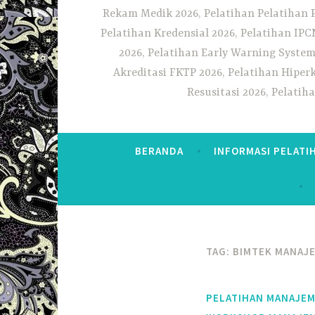
Rekam Medik 2026, Pelatihan Pelatihan 
Pelatihan Kredensial 2026, Pelatihan IP
2026, Pelatihan Early Warning System
Akreditasi FKTP 2026, Pelatihan Hiper
Resusitasi 2026, Pelati
BERANDA
INFORMASI PELATI
TAG:
BIMTEK MANAJ
PELATIHAN MANAJE