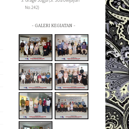
Grage Jogja (Jl. Sosrowijayan
No.242)
GALERI KEGIATAN