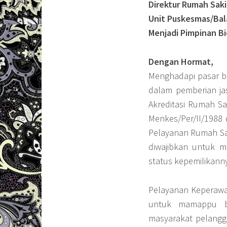
Direktur Rumah Sak
Unit Puskesmas/Bal
Menjadi Pimpinan B
Dengan Hormat,
Menghadapi pasar be
dalam pemberian ja
Akreditasi Rumah Sa
Menkes/Per/II/1988
Pelayanan Rumah Sa
diwajibkan untuk 
status kepemilikann
Pelayanan Keperawat
untuk mamappu b
masyarakat pelang