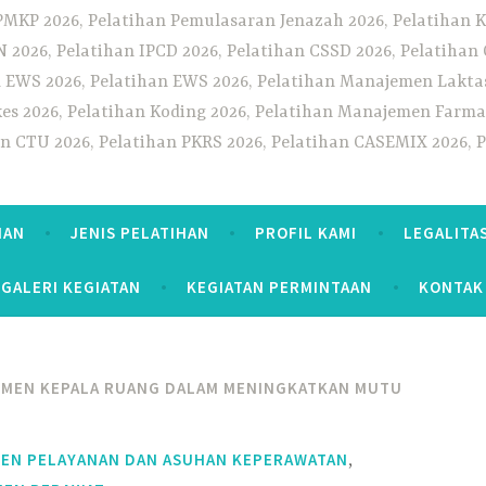
PMKP 2026, Pelatihan Pemulasaran Jenazah 2026, Pelatihan K
CN 2026, Pelatihan IPCD 2026, Pelatihan CSSD 2026, Pelatiha
 EWS 2026, Pelatihan EWS 2026, Pelatihan Manajemen Laktas
kes 2026, Pelatihan Koding 2026, Pelatihan Manajemen Farmas
han CTU 2026, Pelatihan PKRS 2026, Pelatihan CASEMIX 2026, 
HAN
JENIS PELATIHAN
PROFIL KAMI
LEGALITA
GALERI KEGIATAN
KEGIATAN PERMINTAAN
KONTAK
EMEN KEPALA RUANG DALAM MENINGKATKAN MUTU
,
MEN PELAYANAN DAN ASUHAN KEPERAWATAN