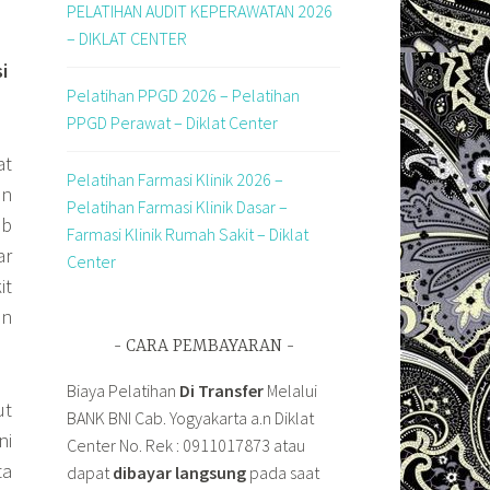
PELATIHAN AUDIT KEPERAWATAN 2026
– DIKLAT CENTER
i
Pelatihan PPGD 2026 – Pelatihan
PPGD Perawat – Diklat Center
at
Pelatihan Farmasi Klinik 2026 –
an
Pelatihan Farmasi Klinik Dasar –
9b
Farmasi Klinik Rumah Sakit – Diklat
ar
Center
it
an
CARA PEMBAYARAN
Biaya Pelatihan
Di Transfer
Melalui
ut
BANK BNI Cab. Yogyakarta a.n Diklat
ni
Center No. Rek : 0911017873 atau
ta
dapat
dibayar langsung
pada saat