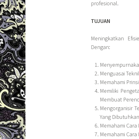
profesional.
TUJUAN
Meningkatkan Efisi
Dengan:
Menyempurnakan 
Menguasai Tekn
Memahami Prinsi
Memiliki Penget
Membuat Peren
Mengorganisir T
Yang Dibutuhkan
Memahami Cara 
Memahami Cara M