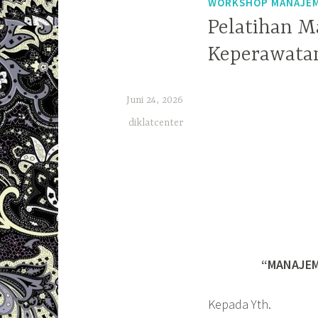
WORKSHOP MANAJE
Pelatihan M
Keperawata
Juni 24, 2026
diklatcenter
“MANAJEM
Kepada Yth.