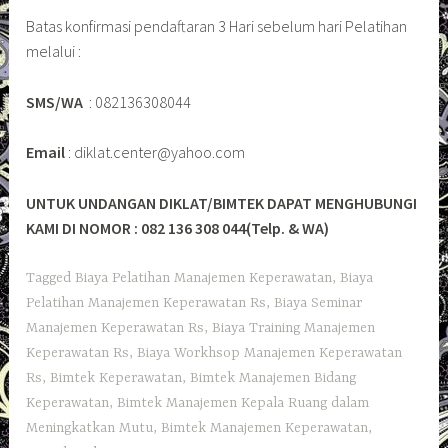
Batas konfirmasi pendaftaran 3 Hari sebelum hari Pelatihan
melalui :
SMS/WA
: 082136308044
Email
: diklat.center@yahoo.com
UNTUK UNDANGAN DIKLAT/BIMTEK DAPAT MENGHUBUNGI
KAMI DI NOMOR : 082 136 308 044(Telp. & WA)
Tagged
Biaya Pelatihan Manajemen Keperawatan
,
Biaya
Pelatihan Manajemen Keperawatan Rs
,
Biaya Seminar
Manajemen Keperawatan Rs
,
Biaya Training Manajemen
Keperawatan Rs
,
Biaya Workhsop Manajemen Keperawatan
Rs
,
Bimtek Keperawatan
,
Bimtek Manajemen Bidang
Keperawatan
,
Bimtek Manajemen Kepala Ruang dalam
Meningkatkan Mutu
,
Bimtek Manajemen Keperawatan
,