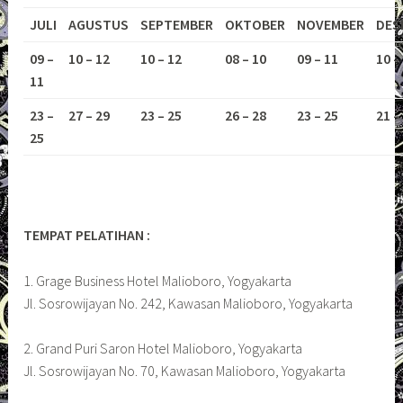
JULI
AGUSTUS
SEPTEMBER
OKTOBER
NOVEMBER
DES
09 –
10 – 12
10 – 12
08 – 10
09 – 11
10 –
11
23 –
27 – 29
23 – 25
26 – 28
23 – 25
21 –
25
TEMPAT PELATIHAN :
1. Grage Business Hotel Malioboro, Yogyakarta
Jl. Sosrowijayan No. 242, Kawasan Malioboro, Yogyakarta
2. Grand Puri Saron Hotel Malioboro, Yogyakarta
Jl. Sosrowijayan No. 70, Kawasan Malioboro, Yogyakarta