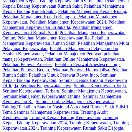
Manajemen Kepala Bidang Keperawatan RS
,
Pelatihan Manajemen
Kepala Bidang Keperawatan Rumah Sakit
,
Pelatihan Manajemen
Kepala Bidang Rumah Sakit
,
Pelatihan Manajemen Kepala Ruang
,
Pelatihan Manajemen Kepala Ruangan
,
Pelatihan Manajemen
Keperawatan
,
Pelatihan Manajemen Keperawatan 2024
,
Pelatihan
Manajemen Keperawatan Di Jakarta
,
Pelatihan Manajemen
Keperawatan di Rumah Sakit
,
Pelatihan Manajemen Keperawatan
Online
,
Pelatihan Manajemen Keperawatan Rs
,
Pelatihan
Manajemen Keperawatan Rumah Sakit
,
Pelatihan Manajemen Mutu
Pelayanan Keperawatan
,
Pelatihan Manajemen Pelayanan dan
Asuhan Keperawatan
,
Pelatihan Manajemen Perawat
,
pelatihan
manajer keperawatan
,
Pelatihan Online Manajemen Keperawatan
,
Pelatihan Perawat Anestesi
,
Pelatihan Perawat Anestesi di Jogja
,
Pelatihan Perawat Bedah
,
Pelatihan Perawat Hemodialisa
,
Pelatihan
Rumah Sakit‎
,
Pelatihan Untuk Perawat Rawat Inap
,
Seminar
Kepala Bidang Keperawatan
,
Seminar Kepala Bidang Keperawatn
Di Jogja
,
Seminar Keperawatan Jiwa
,
Seminar Keperawatan Jogja
,
Seminar Keperawatan Terbaru
,
Seminar Manajemen Keperawatan
,
Seminar Manajemen Keperawatan Online
,
Seminar Manajemen
Keperawatan Rs
,
Seminar Online Manajemen Keperawatan
,
Taining/ Pelatihan Standar Nasional Akreditasi Rumah Sakit Edisi 1
,
Tema Seminar Manajemen Keperawatan
,
Training Audit
Keperawatan
,
Training Kepala Bidang Keperawatan
,
Training
Kepala Bidang Keperawatan 2024
,
Training Keperawatan
,
Training
Keperawatan 2024
,
Training Keperawatan Rumah Sakit Di jogja
,