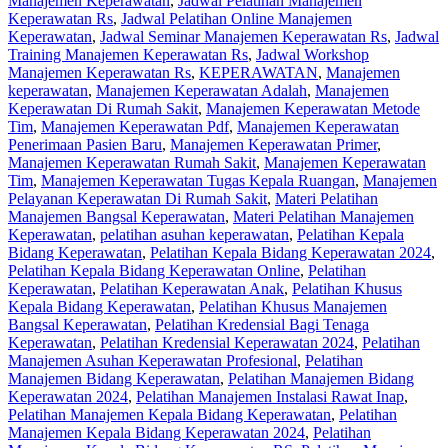
Manajemen Keperawatan
,
Jadwal Pelatihan Manajemen
Keperawatan Rs
,
Jadwal Pelatihan Online Manajemen
Keperawatan
,
Jadwal Seminar Manajemen Keperawatan Rs
,
Jadwal
Training Manajemen Keperawatan Rs
,
Jadwal Workshop
Manajemen Keperawatan Rs
,
KEPERAWATAN
,
Manajemen
keperawatan
,
Manajemen Keperawatan Adalah
,
Manajemen
Keperawatan Di Rumah Sakit
,
Manajemen Keperawatan Metode
Tim
,
Manajemen Keperawatan Pdf
,
Manajemen Keperawatan
Penerimaan Pasien Baru
,
Manajemen Keperawatan Primer
,
Manajemen Keperawatan Rumah Sakit
,
Manajemen Keperawatan
Tim
,
Manajemen Keperawatan Tugas Kepala Ruangan
,
Manajemen
Pelayanan Keperawatan Di Rumah Sakit
,
Materi Pelatihan
Manajemen Bangsal Keperawatan
,
Materi Pelatihan Manajemen
Keperawatan
,
pelatihan asuhan keperawatan
,
Pelatihan Kepala
Bidang Keperawatan
,
Pelatihan Kepala Bidang Keperawatan 2024
,
Pelatihan Kepala Bidang Keperawatan Online
,
Pelatihan
Keperawatan
,
Pelatihan Keperawatan Anak
,
Pelatihan Khusus
Kepala Bidang Keperawatan
,
Pelatihan Khusus Manajemen
Bangsal Keperawatan
,
Pelatihan Kredensial Bagi Tenaga
Keperawatan
,
Pelatihan Kredensial Keperawatan 2024
,
Pelatihan
Manajemen Asuhan Keperawatan Profesional
,
Pelatihan
Manajemen Bidang Keperawatan
,
Pelatihan Manajemen Bidang
Keperawatan 2024
,
Pelatihan Manajemen Instalasi Rawat Inap
,
Pelatihan Manajemen Kepala Bidang Keperawatan
,
Pelatihan
Manajemen Kepala Bidang Keperawatan 2024
,
Pelatihan