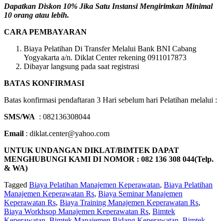
Dapatkan Diskon 10% Jika Satu Instansi Mengirimkan Minimal
10 orang atau lebih.
CARA PEMBAYARAN
Biaya Pelatihan Di Transfer Melalui Bank BNI Cabang
Yogyakarta a/n. Diklat Center rekening 0911017873
Dibayar langsung pada saat registrasi
BATAS KONFIRMASI
Batas konfirmasi pendaftaran 3 Hari sebelum hari Pelatihan melalui :
SMS/WA
: 082136308044
Email
: diklat.center@yahoo.com
UNTUK UNDANGAN DIKLAT/BIMTEK DAPAT
MENGHUBUNGI KAMI DI NOMOR : 082 136 308 044(Telp.
& WA)
Tagged
Biaya Pelatihan Manajemen Keperawatan
,
Biaya Pelatihan
Manajemen Keperawatan Rs
,
Biaya Seminar Manajemen
Keperawatan Rs
,
Biaya Training Manajemen Keperawatan Rs
,
Biaya Workhsop Manajemen Keperawatan Rs
,
Bimtek
Keperawatan
,
Bimtek Manajemen Bidang Keperawatan
,
Bimtek