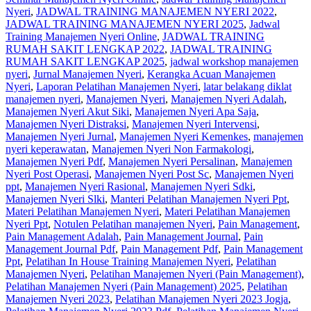
Nyeri
,
JADWAL TRAINING MANAJEMEN NYERI 2022
,
JADWAL TRAINING MANAJEMEN NYERI 2025
,
Jadwal
Training Manajemen Nyeri Online
,
JADWAL TRAINING
RUMAH SAKIT LENGKAP 2022
,
JADWAL TRAINING
RUMAH SAKIT LENGKAP 2025
,
jadwal workshop manajemen
nyeri
,
Jurnal Manajemen Nyeri
,
Kerangka Acuan Manajemen
Nyeri
,
Laporan Pelatihan Manajemen Nyeri
,
latar belakang diklat
manajemen nyeri
,
Manajemen Nyeri
,
Manajemen Nyeri Adalah
,
Manajemen Nyeri Akut Siki
,
Manajemen Nyeri Apa Saja
,
Manajemen Nyeri Distraksi
,
Manajemen Nyeri Intervensi
,
Manajemen Nyeri Jurnal
,
Manajemen Nyeri Kemenkes
,
manajemen
nyeri keperawatan
,
Manajemen Nyeri Non Farmakologi
,
Manajemen Nyeri Pdf
,
Manajemen Nyeri Persalinan
,
Manajemen
Nyeri Post Operasi
,
Manajemen Nyeri Post Sc
,
Manajemen Nyeri
ppt
,
Manajemen Nyeri Rasional
,
Manajemen Nyeri Sdki
,
Manajemen Nyeri Slki
,
Manteri Pelatihan Manajemen Nyeri Ppt
,
Materi Pelatihan Manajemen Nyeri
,
Materi Pelatihan Manajemen
Nyeri Ppt
,
Notulen Pelatihan manajemen Nyeri
,
Pain Management
,
Pain Management Adalah
,
Pain Management Journal
,
Pain
Management Journal Pdf
,
Pain Management Pdf
,
Pain Management
Ppt
,
Pelatihan In House Training Manajemen Nyeri
,
Pelatihan
Manajemen Nyeri
,
Pelatihan Manajemen Nyeri (Pain Management)
,
Pelatihan Manajemen Nyeri (Pain Management) 2025
,
Pelatihan
Manajemen Nyeri 2023
,
Pelatihan Manajemen Nyeri 2023 Jogja
,