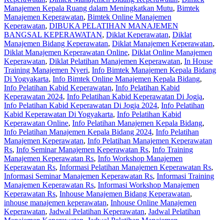
Manajemen Kepala Ruang dalam Meningkatkan Mutu
,
Bimtek
Manajemen Keperawatan
,
Bimtek Online Manajemen
Keperawatan
,
DIBUKA PELATIHAN MANAJEMEN
BANGSAL KEPERAWATAN
,
Diklat Keperawatan
,
Diklat
Manajemen Bidang Keperawatan
,
Diklat Manajemen Keperawatan
,
Diklat Manajemen Keperawatan Online
,
Diklat Online Manajemen
Keperawatan
,
Diklat Pelatihan Manajemen Keperawatan
,
In House
Training Manajemen Nyeri
,
Info Bimtek Manajemen Kepala Bidang
Di Yogyakarta
,
Info Bimtek Online Manajemen Kepala Bidang
,
Info Pelatihan Kabid Keperawatan
,
Info Pelatihan Kabid
Keperawatan 2024
,
Info Pelatihan Kabid Keperawatan Di Jogja
,
Info Pelatihan Kabid Keperawatan Di Jogja 2024
,
Info Pelatihan
Kabid Keperawatan Di Yogyakarta
,
Info Pelatihan Kabid
Keperawatan Online
,
Info Pelatihan Manajemen Kepala Bidang
,
Info Pelatihan Manajemen Kepala Bidang 2024
,
Info Pelatihan
Manajemen Keperawatan
,
Info Pelatihan Manajemen Keperawatan
Rs
,
Info Seminar Manajemen Keperawatan Rs
,
Info Training
Manajemen Keperawatan Rs
,
Info Workshop Manajemen
Keperawatan Rs
,
Informasi Pelatihan Manajemen Keperawatan Rs
,
Informasi Seminar Manajemen Keperawatan Rs
,
Informasi Training
Manajemen Keperawatan Rs
,
Informasi Workshop Manajemen
Keperawatan Rs
,
Inhouse Manajemen Bidang Keperawatan
,
inhouse manajemen keperawatan
,
Inhouse Online Manajemen
Keperawatan
,
Jadwal Pelatihan Keperawatan
,
Jadwal Pelatihan