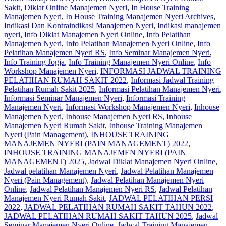
Sakit
,
Diklat Online Manajemen Nyeri
,
In House Training
Manajemen Nyeri
,
In House Training Manajemen Nyeri Archives
,
Indikasi Dan Kontraindikasi Manajemen Nyeri
,
Indikasi manajemen
nyeri
,
Info Diklat Manajemen Nyeri Online
,
Info Pelatihan
Manajemen Nyeri
,
Info Pelatihan Manajemen Nyeri Online
,
Info
Pelatihan Manajemen Nyeri RS
,
Info Seminar Manajemen Nyeri
,
Info Training Jogja
,
Info Training Manajemen Nyeri Online
,
Info
Workshop Manajemen Nyeri
,
INFORMASI JADWAL TRAINING
PELATIHAN RUMAH SAKIT 2022
,
Informasi Jadwal Training
Pelatihan Rumah Sakit 2025
,
Informasi Pelatihan Manajemen Nyeri
,
Informasi Seminar Manajemen Nyeri
,
Informasi Training
Manajemen Nyeri
,
Informasi Workshop Manajemen Nyeri
,
Inhouse
Manajemen Nyeri
,
Inhouse Manajemen Nyeri RS
,
Inhouse
Manajemen Nyeri Rumah Sakit
,
Inhouse Training Manajemen
Nyeri (Pain Management)
,
INHOUSE TRAINING
MANAJEMEN NYERI (PAIN MANAGEMENT) 2022
,
INHOUSE TRAINING MANAJEMEN NYERI (PAIN
MANAGEMENT) 2025
,
Jadwal Diklat Manajemen Nyeri Online
,
Jadwal pelatihan Manajemen Nyeri
,
Jadwal Pelatihan Manajemen
Nyeri (Pain Management)
,
Jadwal Pelatihan Manajemen Nyeri
Online
,
Jadwal Pelatihan Manajemen Nyeri RS
,
Jadwal Pelatihan
Manajemen Nyeri Rumah Sakit
,
JADWAL PELATIHAN PERSI
2022
,
JADWAL PELATIHAN RUMAH SAKIT TAHUN 2022
,
JADWAL PELATIHAN RUMAH SAKIT TAHUN 2025
,
Jadwal
Seminar Manajemen Nyeri Online
,
Jadwal Training Manajemen