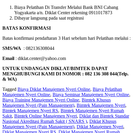
Biaya Pelatihan Di Transfer Melalui Bank BNI Cabang
Yogyakarta a/n. Diklat Center rekening 0911017873
Dibayar langsung pada saat registrasi
BATAS KONFIRMASI
Batas konfirmasi pendaftaran 3 Hari sebelum hari Pelatihan melalui :
SMS/WA
: 082136308044
Email
: diklat.center@yahoo.com
UNTUK UNDANGAN DIKLAT/BIMTEK DAPAT
MENGHUBUNGI KAMI DI NOMOR : 082 136 308 044(Telp.
& WA)
Tagged
Biaya Diklat Manajemen Nyeri Online
,
Biaya Pelatihan
Manajemen Nyeri Online
,
Biaya Seminar Manajemen Nyeri Online
,
Biaya Training Manajemen Nyeri Online
,
Bimtek Khusus
Manajemen Nyeri (Pain Management)
,
Bimtek Manajemen Nyeri
,
Bimtek Manajemen Nyeri RS
,
Bimtek Manajemen Nyeri Rumah
Sakit
,
Bimtek Online Manajemen Nyeri
,
Diklat dan Bimtek Standar
Nasional Akreditasi Rumah Sakit ( SNARS )
,
Diklat Khusus
Manajemen Nyeri (Pain Management)
,
Diklat Manajemen Nyeri
,
Diklat Manajemen Nyeri RS
,
Diklat Manajemen Nyeri Rumah