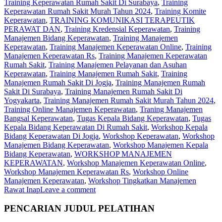
Training Keperawatan Rumah Sakit Di Surabaya
,
Training
Keperawatan Rumah Sakit Murah Tahun 2024
,
Training Komite
Keperawatan
,
TRAINING KOMUNIKASI TERAPEUTIK
PERAWAT DAN
,
Training Kredensial Keperawatan
,
Training
Manajemen Bidang Keperawatan
,
Training Manajemen
Keperawatan
,
Training Manajemen Keperawatan Online
,
Training
Manajemen Keperawatan Rs
,
Training Manajemen Keperawatan
Rumah Sakit
,
Training Manajemen Pelayanan dan Asuhan
Keperawatan
,
Training Manajemen Rumah Sakit
,
Training
Manajemen Rumah Sakit Di Jogja
,
Training Manajemen Rumah
Sakit Di Surabaya
,
Training Manajemen Rumah Sakit Di
Yogyakarta
,
Training Manajemen Rumah Sakit Murah Tahun 2024
,
Training Online Manajemen Keperawatan
,
Traning Manajemen
Bangsal Keperawatan
,
Tugas Kepala Bidang Keperawatan
,
Tugas
Kepala Bidang Keperawatan Di Rumah Sakit
,
Workshop Kepala
Bidang Keperawatan Di Jogja
,
Workshop Keperawatan
,
Workshop
Manajemen Bidang Keperawatan
,
Workshop Manajemen Kepala
Bidang Keperawatan
,
WORKSHOP MANAJEMEN
KEPERAWATAN
,
Workshop Manajemen Keperawatan Online
,
Workshop Manajemen Keperawatan Rs
,
Workshop Online
Manajemen Keperawatan
,
Workshop Tingkatkan Manajemen
Rawat Inap
Leave a comment
PENCARIAN JUDUL PELATIHAN