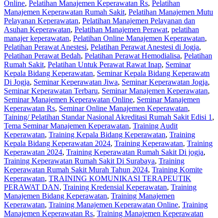
Online
,
Pelatihan Manajemen Keperawatan Rs
,
Pelatihan
Manajemen Keperawatan Rumah Sakit
,
Pelatihan Manajemen Mutu
Pelayanan Keperawatan
,
Pelatihan Manajemen Pelayanan dan
Asuhan Keperawatan
,
Pelatihan Manajemen Perawat
,
pelatihan
manajer keperawatan
,
Pelatihan Online Manajemen Keperawatan
,
Pelatihan Perawat Anestesi
,
Pelatihan Perawat Anestesi di Jogja
,
Pelatihan Perawat Bedah
,
Pelatihan Perawat Hemodialisa
,
Pelatihan
Rumah Sakit‎
,
Pelatihan Untuk Perawat Rawat Inap
,
Seminar
Kepala Bidang Keperawatan
,
Seminar Kepala Bidang Keperawatn
Di Jogja
,
Seminar Keperawatan Jiwa
,
Seminar Keperawatan Jogja
,
Seminar Keperawatan Terbaru
,
Seminar Manajemen Keperawatan
,
Seminar Manajemen Keperawatan Online
,
Seminar Manajemen
Keperawatan Rs
,
Seminar Online Manajemen Keperawatan
,
Taining/ Pelatihan Standar Nasional Akreditasi Rumah Sakit Edisi 1
,
Tema Seminar Manajemen Keperawatan
,
Training Audit
Keperawatan
,
Training Kepala Bidang Keperawatan
,
Training
Kepala Bidang Keperawatan 2024
,
Training Keperawatan
,
Training
Keperawatan 2024
,
Training Keperawatan Rumah Sakit Di jogja
,
Training Keperawatan Rumah Sakit Di Surabaya
,
Training
Keperawatan Rumah Sakit Murah Tahun 2024
,
Training Komite
Keperawatan
,
TRAINING KOMUNIKASI TERAPEUTIK
PERAWAT DAN
,
Training Kredensial Keperawatan
,
Training
Manajemen Bidang Keperawatan
,
Training Manajemen
Keperawatan
,
Training Manajemen Keperawatan Online
,
Training
Manajemen Keperawatan Rs
,
Training Manajemen Keperawatan