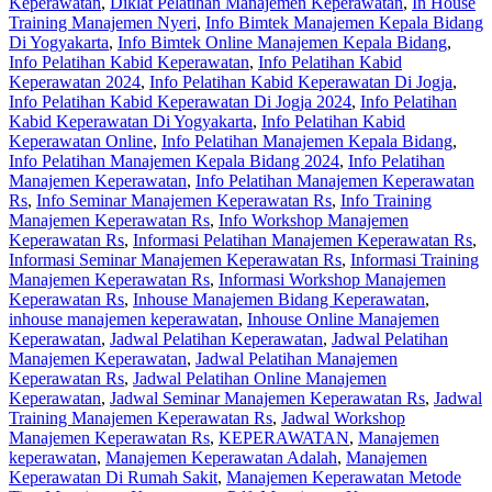
Keperawatan
,
Diklat Pelatihan Manajemen Keperawatan
,
In House
Training Manajemen Nyeri
,
Info Bimtek Manajemen Kepala Bidang
Di Yogyakarta
,
Info Bimtek Online Manajemen Kepala Bidang
,
Info Pelatihan Kabid Keperawatan
,
Info Pelatihan Kabid
Keperawatan 2024
,
Info Pelatihan Kabid Keperawatan Di Jogja
,
Info Pelatihan Kabid Keperawatan Di Jogja 2024
,
Info Pelatihan
Kabid Keperawatan Di Yogyakarta
,
Info Pelatihan Kabid
Keperawatan Online
,
Info Pelatihan Manajemen Kepala Bidang
,
Info Pelatihan Manajemen Kepala Bidang 2024
,
Info Pelatihan
Manajemen Keperawatan
,
Info Pelatihan Manajemen Keperawatan
Rs
,
Info Seminar Manajemen Keperawatan Rs
,
Info Training
Manajemen Keperawatan Rs
,
Info Workshop Manajemen
Keperawatan Rs
,
Informasi Pelatihan Manajemen Keperawatan Rs
,
Informasi Seminar Manajemen Keperawatan Rs
,
Informasi Training
Manajemen Keperawatan Rs
,
Informasi Workshop Manajemen
Keperawatan Rs
,
Inhouse Manajemen Bidang Keperawatan
,
inhouse manajemen keperawatan
,
Inhouse Online Manajemen
Keperawatan
,
Jadwal Pelatihan Keperawatan
,
Jadwal Pelatihan
Manajemen Keperawatan
,
Jadwal Pelatihan Manajemen
Keperawatan Rs
,
Jadwal Pelatihan Online Manajemen
Keperawatan
,
Jadwal Seminar Manajemen Keperawatan Rs
,
Jadwal
Training Manajemen Keperawatan Rs
,
Jadwal Workshop
Manajemen Keperawatan Rs
,
KEPERAWATAN
,
Manajemen
keperawatan
,
Manajemen Keperawatan Adalah
,
Manajemen
Keperawatan Di Rumah Sakit
,
Manajemen Keperawatan Metode