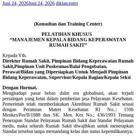
Juni 24, 2026
Juni 24, 2026
diklatcenter
(Konsultan dan Training Center)
PELATIHAN KHUSUS
“MANAJEMEN KEPALA BIDANG KEPERAWATAN
RUMAH SAKIT”
Kepada Yth.
Direktur Rumah Sakit, Pimpinan Bidang Keperawatan Rumah
Sakit,Pimpinan Unit Puskesmas/Balai Pengobatan,
Perawat/Bidan yang Dipersiapkan Untuk Menjadi Pimpinan
Bidang Keperawatan, Supervisor/Kepala Bagian/Kepala Seksi
Dengan Hormat,
Menghadapi pasar bebas dalm era globalisasi, akan terjadi
persaingan yang ketat dalam pemberian jasa Pelayanan Kesehatan.
Pemerintah telah memberlakukan Akreditasi Rumah Sakit sesuai
dengan Peraturan Materi Kesehatan RI No..: 159b
Menkes/Per/II/1988 dan SK. Men. Kes No.; 436/1993 Tentang
Penerapan Standar Pelayanan Rumah Sakit dan Standar Pelayanan
medis, maka seluruh Rumah Sakit diwajibkan untuk menerapkan
Standar tersebut tanpa memandang kelas dan status kepemilikannya.