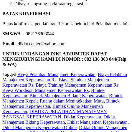
Dibayar langsung pada saat registrasi
BATAS KONFIRMASI
Batas konfirmasi pendaftaran 3 Hari sebelum hari Pelatihan melalui :
SMS/WA
: 082136308044
Email
: diklat.center@yahoo.com
UNTUK UNDANGAN DIKLAT/BIMTEK DAPAT
MENGHUBUNGI KAMI DI NOMOR : 082 136 308 044(Telp.
& WA)
Tagged
Biaya Pelatihan Manajemen Keperawatan
,
Biaya Pelatihan
Manajemen Keperawatan Rs
,
Biaya Seminar Manajemen
Keperawatan Rs
,
Biaya Training Manajemen Keperawatan Rs
,
Biaya Workhsop Manajemen Keperawatan Rs
,
Bimtek
Keperawatan
,
Bimtek Manajemen Bidang Keperawatan
,
Bimtek
Manajemen Kepala Ruang dalam Meningkatkan Mutu
,
Bimtek
Manajemen Keperawatan
,
Bimtek Online Manajemen
Keperawatan
,
DIBUKA PELATIHAN MANAJEMEN
BANGSAL KEPERAWATAN
,
Diklat Keperawatan
,
Diklat
Manajemen Bidang Keperawatan
,
Diklat Manajemen Keperawatan
,
Diklat Manajemen Keperawatan Online
,
Diklat Online Manajemen