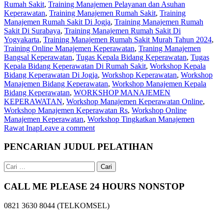
Rumah Sakit
,
Training Manajemen Pelayanan dan Asuhan
Keperawatan
,
Training Manajemen Rumah Sakit
,
Training
Manajemen Rumah Sakit Di Jogja
,
Training Manajemen Rumah
Sakit Di Surabaya
,
Training Manajemen Rumah Sakit Di
Yogyakarta
,
Training Manajemen Rumah Sakit Murah Tahun 2024
,
Training Online Manajemen Keperawatan
,
Traning Manajemen
Bangsal Keperawatan
,
Tugas Kepala Bidang Keperawatan
,
Tugas
Kepala Bidang Keperawatan Di Rumah Sakit
,
Workshop Kepala
Bidang Keperawatan Di Jogja
,
Workshop Keperawatan
,
Workshop
Manajemen Bidang Keperawatan
,
Workshop Manajemen Kepala
Bidang Keperawatan
,
WORKSHOP MANAJEMEN
KEPERAWATAN
,
Workshop Manajemen Keperawatan Online
,
Workshop Manajemen Keperawatan Rs
,
Workshop Online
Manajemen Keperawatan
,
Workshop Tingkatkan Manajemen
Rawat Inap
Leave a comment
PENCARIAN JUDUL PELATIHAN
Cari
untuk:
CALL ME PLEASE 24 HOURS NONSTOP
0821 3630 8044 (TELKOMSEL)