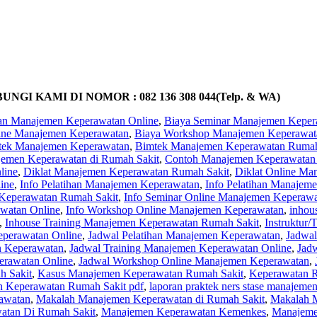
KAMI DI NOMOR : 082 136 308 044(Telp. & WA)
han Manajemen Keperawatan Online
,
Biaya Seminar Manajemen Keper
line Manajemen Keperawatan
,
Biaya Workshop Manajemen Keperawat
tek Manajemen Keperawatan
,
Bimtek Manajemen Keperawatan Rumah
emen Keperawatan di Rumah Sakit
,
Contoh Manajemen Keperawatan
line
,
Diklat Manajemen Keperawatan Rumah Sakit
,
Diklat Online Ma
ine
,
Info Pelatihan Manajemen Keperawatan
,
Info Pelatihan Manajem
Keperawatan Rumah Sakit
,
Info Seminar Online Manajemen Keperaw
watan Online
,
Info Workshop Online Manajemen Keperawatan
,
inhou
,
Inhouse Training Manajemen Keperawatan Rumah Sakit
,
Instruktur
eperawatan Online
,
Jadwal Pelatihan Manajemen Keperawatan
,
Jadwal
n Keperawatan
,
Jadwal Training Manajemen Keperawatan Online
,
Jad
rawatan Online
,
Jadwal Workshop Online Manajemen Keperawatan
,
h Sakit
,
Kasus Manajemen Keperawatan Rumah Sakit
,
Keperawatan 
 Keperawatan Rumah Sakit pdf
,
laporan praktek ners stase manajeme
awatan
,
Makalah Manajemen Keperawatan di Rumah Sakit
,
Makalah 
atan Di Rumah Sakit
,
Manajemen Keperawatan Kemenkes
,
Manajeme