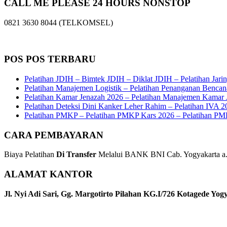
CALL ME PLEASE 24 HOURS NONSTOP
0821 3630 8044 (TELKOMSEL)
POS POS TERBARU
Pelatihan JDIH – Bimtek JDIH – Diklat JDIH – Pelatihan Jar
Pelatihan Manajemen Logistik – Pelatihan Penanganan Bencan
Pelatihan Kamar Jenazah 2026 – Pelatihan Manajemen Kamar J
Pelatihan Deteksi Dini Kanker Leher Rahim – Pelatihan IVA 202
Pelatihan PMKP – Pelatihan PMKP Kars 2026 – Pelatihan PM
CARA PEMBAYARAN
Biaya Pelatihan
Di Transfer
Melalui BANK BNI Cab. Yogyakarta a.n
ALAMAT KANTOR
Jl. Nyi Adi Sari, Gg. Margotirto Pilahan KG.I/726 Kotagede Yog