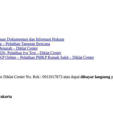
ingan Dokumentasi dan Informasi Hukum
a – Pelatihan Tanggap Bencana
enazah – Diklat Center
6- Pelatihan Iva Test – Diklat Center
KP Online – Pelatihan PMKP Rumah Sakit – Diklat Center
 Diklat Center No. Rek : 0911017873 atau dapat
dibayar langsung
p
yakarta