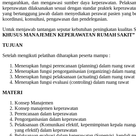
mengarahkan, dan mengawasi sumber daya keperawatan. Pelaksan
keperawatan dilaksanakan sesuai dengan standar praktek keperawat
yang bertanggung jawab dalam menyediakan perawat pasien yang ber
koordinasi, konsultasi, pengawasan dan pendelegasian.
Untuk menjawab tantangan seputar kebutuhan peningkatan kualitas 
KHUSUS MANAJEMEN KEPERAWATAN RUMAH SAKIT”
TUJUAN
Setelah mengikuti pelatihan diharapkan peserta mampu :
Menerapkan fungsi perencanaan (planning) dalam ruang rawat
Menerapkan fungsi pengorganisasian (organizing) dalam ruang
Menerapkan fungsi pelaksanaan (actuating) dalam ruang rawat
Menerapkan fungsi evaluasi (controling) dalam ruang rawat
MATERI
Konsep Manajemen
Konsep manajemen keperawatan
Perencanaan dalam keperawatan
Pengorganisasian dalam keperawatan
Pelaksanaan (Komunikasi efektif, kepemimpinan kepala ruanga
yang efektif) dalam keperawatan
Pelaksanaan evaluasi dalam keperawatan (Supervisi, kendali m