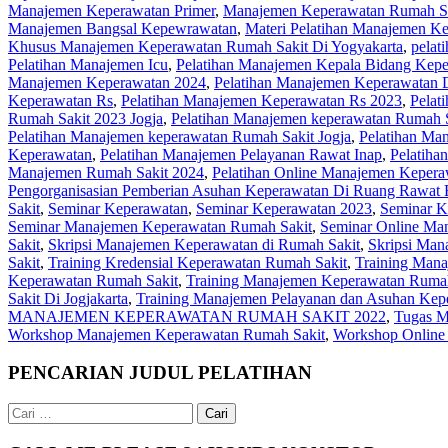
Manajemen Keperawatan Primer
,
Manajemen Keperawatan Rumah S
Manajemen Bangsal Kepewrawatan
,
Materi Pelatihan Manajemen K
Khusus Manajemen Keperawatan Rumah Sakit Di Yogyakarta
,
pelat
Pelatihan Manajemen Icu
,
Pelatihan Manajemen Kepala Bidang Kep
Manajemen Keperawatan 2024
,
Pelatihan Manajemen Keperawatan D
Keperawatan Rs
,
Pelatihan Manajemen Keperawatan Rs 2023
,
Pelat
Rumah Sakit 2023 Jogja
,
Pelatihan Manajemen keperawatan Rumah S
Pelatihan Manajemen keperawatan Rumah Sakit Jogja
,
Pelatihan Ma
Keperawatan
,
Pelatihan Manajemen Pelayanan Rawat Inap
,
Pelatiha
Manajemen Rumah Sakit 2024
,
Pelatihan Online Manajemen Kepera
Pengorganisasian Pemberian Asuhan Keperawatan Di Ruang Rawat 
Sakit
,
Seminar Keperawatan
,
Seminar Keperawatan 2023
,
Seminar K
Seminar Manajemen Keperawatan Rumah Sakit
,
Seminar Online Ma
Sakit
,
Skripsi Manajemen Keperawatan di Rumah Sakit
,
Skripsi Man
Sakit
,
Training Kredensial Keperawatan Rumah Sakit
,
Training Man
Keperawatan Rumah Sakit
,
Training Manajemen Keperawatan Rumah
Sakit Di Jogjakarta
,
Training Manajemen Pelayanan dan Asuhan Kep
MANAJEMEN KEPERAWATAN RUMAH SAKIT 2022
,
Tugas M
Workshop Manajemen Keperawatan Rumah Sakit
,
Workshop Online
PENCARIAN JUDUL PELATIHAN
Cari
untuk: