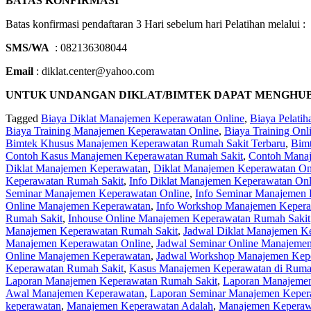
BATAS KONFIRMASI
Batas konfirmasi pendaftaran 3 Hari sebelum hari Pelatihan melalui :
SMS/WA
: 082136308044
Email
: diklat.center@yahoo.com
UNTUK UNDANGAN DIKLAT/BIMTEK DAPAT MENGHUBUNGI 
Tagged
Biaya Diklat Manajemen Keperawatan Online
,
Biaya Pelati
Biaya Training Manajemen Keperawatan Online
,
Biaya Training On
Bimtek Khusus Manajemen Keperawatan Rumah Sakit Terbaru
,
Bim
Contoh Kasus Manajemen Keperawatan Rumah Sakit
,
Contoh Manaj
Diklat Manajemen Keperawatan
,
Diklat Manajemen Keperawatan On
Keperawatan Rumah Sakit
,
Info Diklat Manajemen Keperawatan Onl
Seminar Manajemen Keperawatan Online
,
Info Seminar Manajemen 
Online Manajemen Keperawatan
,
Info Workshop Manajemen Kepera
Rumah Sakit
,
Inhouse Online Manajemen Keperawatan Rumah Sakit
Manajemen Keperawatan Rumah Sakit
,
Jadwal Diklat Manajemen K
Manajemen Keperawatan Online
,
Jadwal Seminar Online Manajeme
Online Manajemen Keperawatan
,
Jadwal Workshop Manajemen Kepe
Keperawatan Rumah Sakit
,
Kasus Manajemen Keperawatan di Ruma
Laporan Manajemen Keperawatan Rumah Sakit
,
Laporan Manajemen
Awal Manajemen Keperawatan
,
Laporan Seminar Manajemen Keper
keperawatan
,
Manajemen Keperawatan Adalah
,
Manajemen Keperaw