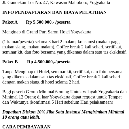
Jl. Gandekan Lor No. 47, Kawasan Malioboro, Yogyakarta
INFO PENDAFTARAN DAN BIAYA PELATIHAN
Paket A Rp 5.500.000,- /peserta
Menginap di Grand Puri Saron Hotel Yogyakarta
(1 kamar/peserta) selama 3 hari 2 malam, konsumsi (makan pagi,
makan siang, makan malam), Coffee break 2 kali sehari, sertifikat,
seminar kit, dan foto bersama yang dikemas dalam satu tas eksklusif.
Paket B Rp 4.500.000,-/peserta
Tanpa Menginap di Hotel, seminar kit, sertifikat, dan foto bersama
yang dikemas dalam satu tas eksklusif, Coffee break 2 kali sehari
dengan makan siang di hotel selama 2 hari.
Bagi peserta Group Minimal 6 orang Untuk wilayah Yogyakarta dan
Minimal 12 Orang di luar Yogyakarta dapat request untuk Tempat
dan Waktunya (konfirmasi 5 Hari sebelum Hari pelaksanaan)
Dapatkan Diskon 10% Jika Satu Instansi Mengirimkan Minimal
10 orang atau lebih.
CARA PEMBAYARAN