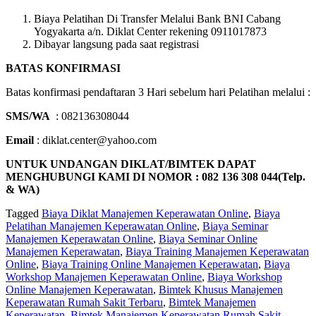
Biaya Pelatihan Di Transfer Melalui Bank BNI Cabang
Yogyakarta a/n. Diklat Center rekening 0911017873
Dibayar langsung pada saat registrasi
BATAS KONFIRMASI
Batas konfirmasi pendaftaran 3 Hari sebelum hari Pelatihan melalui :
SMS/WA
: 082136308044
Email
: diklat.center@yahoo.com
UNTUK UNDANGAN DIKLAT/BIMTEK DAPAT
MENGHUBUNGI KAMI DI NOMOR : 082 136 308 044(Telp.
& WA)
Tagged
Biaya Diklat Manajemen Keperawatan Online
,
Biaya
Pelatihan Manajemen Keperawatan Online
,
Biaya Seminar
Manajemen Keperawatan Online
,
Biaya Seminar Online
Manajemen Keperawatan
,
Biaya Training Manajemen Keperawatan
Online
,
Biaya Training Online Manajemen Keperawatan
,
Biaya
Workshop Manajemen Keperawatan Online
,
Biaya Workshop
Online Manajemen Keperawatan
,
Bimtek Khusus Manajemen
Keperawatan Rumah Sakit Terbaru
,
Bimtek Manajemen
Keperawatan
,
Bimtek Manajemen Keperawatan Rumah Sakit
,