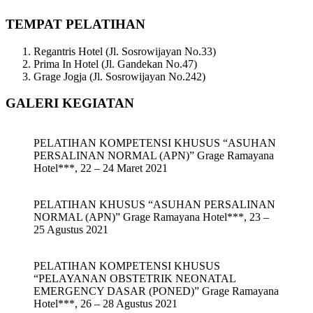
TEMPAT PELATIHAN
Regantris Hotel (Jl. Sosrowijayan No.33)
Prima In Hotel (Jl. Gandekan No.47)
Grage Jogja (Jl. Sosrowijayan No.242)
GALERI KEGIATAN
PELATIHAN KOMPETENSI KHUSUS “ASUHAN
PERSALINAN NORMAL (APN)” Grage Ramayana
Hotel***, 22 – 24 Maret 2021
PELATIHAN KHUSUS “ASUHAN PERSALINAN
NORMAL (APN)” Grage Ramayana Hotel***, 23 –
25 Agustus 2021
PELATIHAN KOMPETENSI KHUSUS
“PELAYANAN OBSTETRIK NEONATAL
EMERGENCY DASAR (PONED)” Grage Ramayana
Hotel***, 26 – 28 Agustus 2021