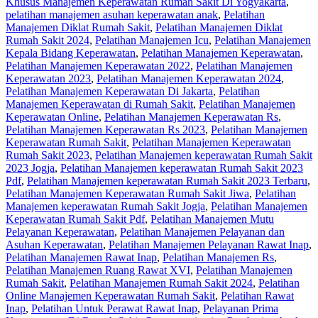
Khusus Manajemen Keperawatan Rumah Sakit Di Yogyakarta
,
pelatihan manajemen asuhan keperawatan anak
,
Pelatihan
Manajemen Diklat Rumah Sakit
,
Pelatihan Manajemen Diklat
Rumah Sakit 2024
,
Pelatihan Manajemen Icu
,
Pelatihan Manajemen
Kepala Bidang Keperawatan
,
Pelatihan Manajemen Keperawatan
,
Pelatihan Manajemen Keperawatan 2022
,
Pelatihan Manajemen
Keperawatan 2023
,
Pelatihan Manajemen Keperawatan 2024
,
Pelatihan Manajemen Keperawatan Di Jakarta
,
Pelatihan
Manajemen Keperawatan di Rumah Sakit
,
Pelatihan Manajemen
Keperawatan Online
,
Pelatihan Manajemen Keperawatan Rs
,
Pelatihan Manajemen Keperawatan Rs 2023
,
Pelatihan Manajemen
Keperawatan Rumah Sakit
,
Pelatihan Manajemen Keperawatan
Rumah Sakit 2023
,
Pelatihan Manajemen keperawatan Rumah Sakit
2023 Jogja
,
Pelatihan Manajemen keperawatan Rumah Sakit 2023
Pdf
,
Pelatihan Manajemen keperawatan Rumah Sakit 2023 Terbaru
,
Pelatihan Manajemen Keperawatan Rumah Sakit Jiwa
,
Pelatihan
Manajemen keperawatan Rumah Sakit Jogja
,
Pelatihan Manajemen
Keperawatan Rumah Sakit Pdf
,
Pelatihan Manajemen Mutu
Pelayanan Keperawatan
,
Pelatihan Manajemen Pelayanan dan
Asuhan Keperawatan
,
Pelatihan Manajemen Pelayanan Rawat Inap
,
Pelatihan Manajemen Rawat Inap
,
Pelatihan Manajemen Rs
,
Pelatihan Manajemen Ruang Rawat XVI
,
Pelatihan Manajemen
Rumah Sakit
,
Pelatihan Manajemen Rumah Sakit 2024
,
Pelatihan
Online Manajemen Keperawatan Rumah Sakit
,
Pelatihan Rawat
Inap
,
Pelatihan Untuk Perawat Rawat Inap
,
Pelayanan Prima