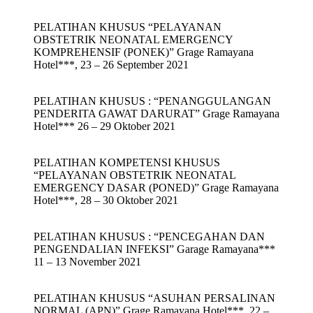
PELATIHAN KHUSUS “PELAYANAN
OBSTETRIK NEONATAL EMERGENCY
KOMPREHENSIF (PONEK)” Grage Ramayana
Hotel***, 23 – 26 September 2021
PELATIHAN KHUSUS : “PENANGGULANGAN
PENDERITA GAWAT DARURAT” Grage Ramayana
Hotel*** 26 – 29 Oktober 2021
PELATIHAN KOMPETENSI KHUSUS
“PELAYANAN OBSTETRIK NEONATAL
EMERGENCY DASAR (PONED)” Grage Ramayana
Hotel***, 28 – 30 Oktober 2021
PELATIHAN KHUSUS : “PENCEGAHAN DAN
PENGENDALIAN INFEKSI” Garage Ramayana***
11 – 13 November 2021
PELATIHAN KHUSUS “ASUHAN PERSALINAN
NORMAL (APN)” Grage Ramayana Hotel***, 22 –