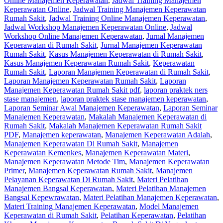
Online Manajemen Keperawatan
,
Jadwal Training Manajemen
Keperawatan Online
,
Jadwal Training Manajemen Keperawatan
Rumah Sakit
,
Jadwal Training Online Manajemen Keperawatan
,
Jadwal Workshop Manajemen Keperawatan Online
,
Jadwal
Workshop Online Manajemen Keperawatan
,
Jurnal Manajemen
Keperawatan di Rumah Sakit
,
Jurnal Manajemen Keperawatan
Rumah Sakit
,
Kasus Manajemen Keperawatan di Rumah Sakit
,
Kasus Manajemen Keperawatan Rumah Sakit
,
Keperawatan
Rumah Sakit
,
Laporan Manajemen Keperawatan di Rumah Sakit
,
Laporan Manajemen Keperawatan Rumah Sakit
,
Laporan
Manajemen Keperawatan Rumah Sakit pdf
,
laporan praktek ners
stase manajemen
,
laporan praktek stase manajemen keperawatan
,
Laporan Seminar Awal Manajemen Keperawatan
,
Laporan Seminar
Manajemen Keperawatan
,
Makalah Manajemen Keperawatan di
Rumah Sakit
,
Makalah Manajemen Keperawatan Rumah Sakit
PDF
,
Manajemen keperawatan
,
Manajemen Keperawatan Adalah
,
Manajemen Keperawatan Di Rumah Sakit
,
Manajemen
Keperawatan Kemenkes
,
Manajemen Keperawatan Materi
,
Manajemen Keperawatan Metode Tim
,
Manajemen Keperawatan
Primer
,
Manajemen Keperawatan Rumah Sakit
,
Manajemen
Pelayanan Keperawatan Di Rumah Sakit
,
Materi Pelatihan
Manajemen Bangsal Keperawatan
,
Materi Pelatihan Manajemen
Bangsal Kepewrawatan
,
Materi Pelatihan Manajemen Keperawatan
,
Materi Training Manajemen Keperawatan
,
Model Manajemen
Keperawatan di Rumah Sakit
,
Pelatihan Keperawatan
,
Pelatihan