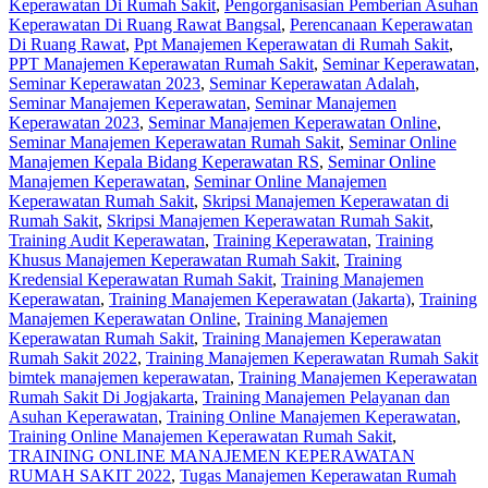
Keperawatan Di Rumah Sakit
,
Pengorganisasian Pemberian Asuhan
Keperawatan Di Ruang Rawat Bangsal
,
Perencanaan Keperawatan
Di Ruang Rawat
,
Ppt Manajemen Keperawatan di Rumah Sakit
,
PPT Manajemen Keperawatan Rumah Sakit
,
Seminar Keperawatan
,
Seminar Keperawatan 2023
,
Seminar Keperawatan Adalah
,
Seminar Manajemen Keperawatan
,
Seminar Manajemen
Keperawatan 2023
,
Seminar Manajemen Keperawatan Online
,
Seminar Manajemen Keperawatan Rumah Sakit
,
Seminar Online
Manajemen Kepala Bidang Keperawatan RS
,
Seminar Online
Manajemen Keperawatan
,
Seminar Online Manajemen
Keperawatan Rumah Sakit
,
Skripsi Manajemen Keperawatan di
Rumah Sakit
,
Skripsi Manajemen Keperawatan Rumah Sakit
,
Training Audit Keperawatan
,
Training Keperawatan
,
Training
Khusus Manajemen Keperawatan Rumah Sakit
,
Training
Kredensial Keperawatan Rumah Sakit
,
Training Manajemen
Keperawatan
,
Training Manajemen Keperawatan (Jakarta)
,
Training
Manajemen Keperawatan Online
,
Training Manajemen
Keperawatan Rumah Sakit
,
Training Manajemen Keperawatan
Rumah Sakit 2022
,
Training Manajemen Keperawatan Rumah Sakit
bimtek manajemen keperawatan
,
Training Manajemen Keperawatan
Rumah Sakit Di Jogjakarta
,
Training Manajemen Pelayanan dan
Asuhan Keperawatan
,
Training Online Manajemen Keperawatan
,
Training Online Manajemen Keperawatan Rumah Sakit
,
TRAINING ONLINE MANAJEMEN KEPERAWATAN
RUMAH SAKIT 2022
,
Tugas Manajemen Keperawatan Rumah