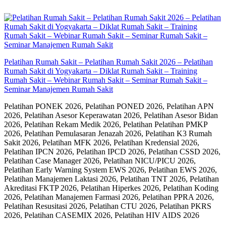
Skip
to
content
Pelatihan Rumah Sakit – Pelatihan Rumah Sakit 2026 – Pelatihan
Rumah Sakit di Yogyakarta – Diklat Rumah Sakit – Training
Rumah Sakit – Webinar Rumah Sakit – Seminar Rumah Sakit –
Seminar Manajemen Rumah Sakit
Pelatihan PONEK 2026, Pelatihan PONED 2026, Pelatihan APN
2026, Pelatihan Asesor Keperawatan 2026, Pelatihan Asesor Bidan
2026, Pelatihan Rekam Medik 2026, Pelatihan Pelatihan PMKP
2026, Pelatihan Pemulasaran Jenazah 2026, Pelatihan K3 Rumah
Sakit 2026, Pelatihan MFK 2026, Pelatihan Kredensial 2026,
Pelatihan IPCN 2026, Pelatihan IPCD 2026, Pelatihan CSSD 2026,
Pelatihan Case Manager 2026, Pelatihan NICU/PICU 2026,
Pelatihan Early Warning System EWS 2026, Pelatihan EWS 2026,
Pelatihan Manajemen Laktasi 2026, Pelatihan TNT 2026, Pelatihan
Akreditasi FKTP 2026, Pelatihan Hiperkes 2026, Pelatihan Koding
2026, Pelatihan Manajemen Farmasi 2026, Pelatihan PPRA 2026,
Pelatihan Resusitasi 2026, Pelatihan CTU 2026, Pelatihan PKRS
2026, Pelatihan CASEMIX 2026, Pelatihan HIV AIDS 2026