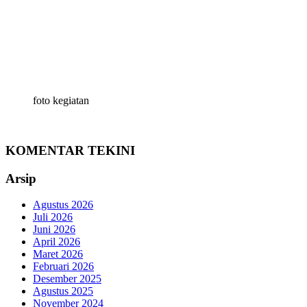
foto kegiatan
KOMENTAR TEKINI
Arsip
Agustus 2026
Juli 2026
Juni 2026
April 2026
Maret 2026
Februari 2026
Desember 2025
Agustus 2025
November 2024