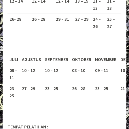
12 – 14
12 – 14
12 – 14
13 – 15
11 –
11 –
13
13
26- 28
26 – 28
29 – 31
27 – 29
24 –
25 –
26
27
JULI
AGUSTUS
SEPTEMBER
OKTOBER
NOVEMBER
DES
09 –
10 – 12
10 – 12
08 – 10
09 – 11
10 –
11
23 –
27 – 29
23 – 25
26 – 28
23 – 25
21 –
25
TEMPAT PELATIHAN :