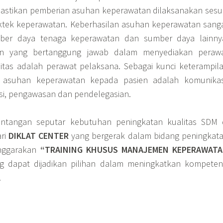
stikan pemberian asuhan keperawatan dilaksanakan sesu
ktek keperawatan. Keberhasilan asuhan keperawatan sang
mber daya tenaga keperawatan dan sumber daya lainny
an yang bertanggung jawab dalam menyediakan peraw
itas adalah perawat pelaksana. Sebagai kunci keterampil
asuhan keperawatan kepada pasien adalah komunikas
asi, pengawasan dan pendelegasian.
ntangan seputar kebutuhan peningkatan kualitas SDM 
ari
DIKLAT CENTER
yang bergerak dalam bidang peningkat
nggarakan
“
TRAINING KHUSUS MANAJEMEN KEPERAWAT
 dapat dijadikan pilihan dalam meningkatkan kompeten
.