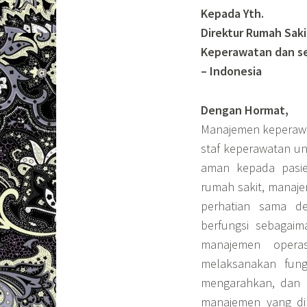
Kepada Yth.
Direktur Rumah Saki
Keperawatan dan se
– Indonesia
Dengan Hormat,
Manajemen keperawa
staf keperawatan u
aman kepada pasie
rumah sakit, manaj
perhatian sama d
berfungsi sebagai
manajemen opera
melaksanakan fung
mengarahkan, dan 
manajemen yang di