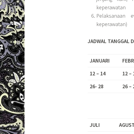
keperawatan
Pelaksanaan e
keperawatan)
JADWAL TANGGAL D
JANUARI
FEBR
12 – 14
12 – 
26- 28
26 – 
JULI
AGUS