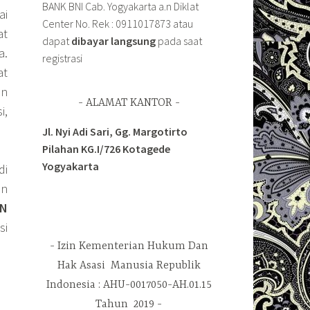
BANK BNI Cab. Yogyakarta a.n Diklat
ai
Center No. Rek : 0911017873 atau
at
dapat
dibayar langsung
pada saat
a.
registrasi
at
an
ALAMAT KANTOR
i,
Jl. Nyi Adi Sari, Gg. Margotirto
Pilahan KG.I/726 Kotagede
Yogyakarta
di
an
AN
si
Izin Kementerian Hukum Dan
Hak Asasi Manusia Republik
Indonesia : AHU-0017050-AH.01.15
Tahun 2019