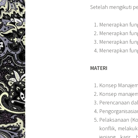
Setelah mengikuti p
Menerapkan fung
Menerapkan fung
Menerapkan fung
Menerapkan fungs
MATERI
Konsep Manaje
Konsep manajem
Perencanaan da
Pengorganisasia
Pelaksanaan (Ko
konflik, melaku
jenjang karir,