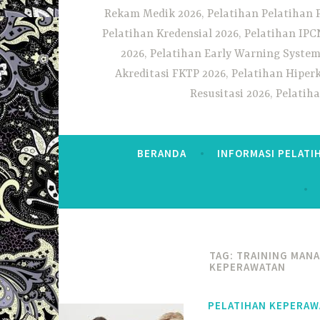
Rekam Medik 2026, Pelatihan Pelatihan 
Pelatihan Kredensial 2026, Pelatihan IP
2026, Pelatihan Early Warning System
Akreditasi FKTP 2026, Pelatihan Hiper
Resusitasi 2026, Pelati
BERANDA
INFORMASI PELATI
TAG:
TRAINING MAN
KEPERAWATAN
PELATIHAN KEPERAW