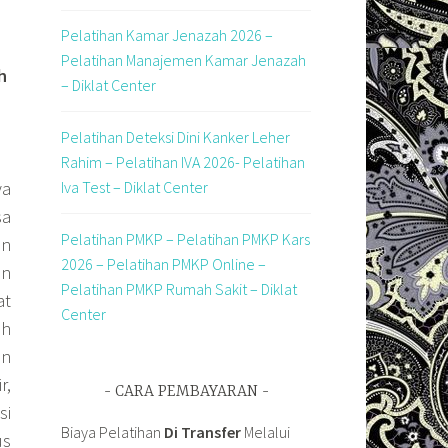
Pelatihan Kamar Jenazah 2026 –
Pelatihan Manajemen Kamar Jenazah
h
– Diklat Center
Pelatihan Deteksi Dini Kanker Leher
Rahim – Pelatihan IVA 2026- Pelatihan
ya
Iva Test – Diklat Center
sa
Pelatihan PMKP – Pelatihan PMKP Kars
en
2026 – Pelatihan PMKP Online –
an
Pelatihan PMKP Rumah Sakit – Diklat
at
Center
ah
an
r,
CARA PEMBAYARAN
si
Biaya Pelatihan
Di Transfer
Melalui
us