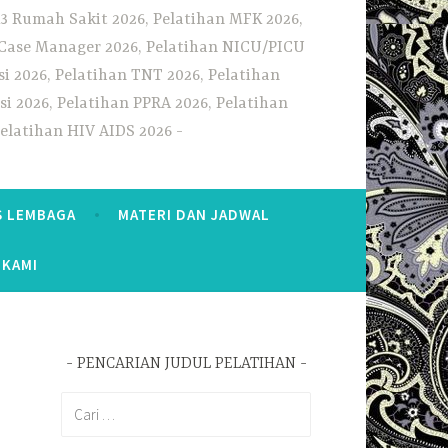
3 Rumah Sakit 2026, Pelatihan MFK 2026,
n Case Manager 2026, Pelatihan NICU/PICU
i 2026, Pelatihan TNT 2026, Pelatihan
i 2026, Pelatihan PPRA 2026, Pelatihan
Pelatihan HIV AIDS 2026
S LEMBAGA
MATERI DAN JADWAL
 KAMI
PENCARIAN JUDUL PELATIHAN
Cari
untuk: