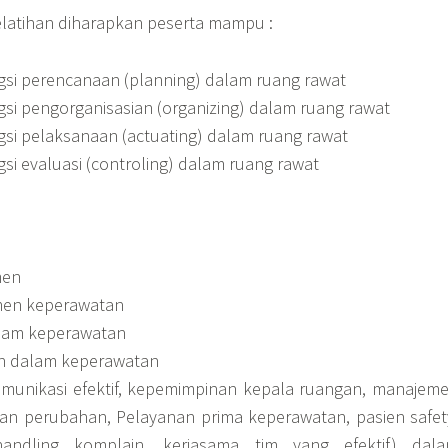
elatihan diharapkan peserta mampu :
si perencanaan (planning) dalam ruang rawat
si pengorganisasian (organizing) dalam ruang rawat
si pelaksanaan (actuating) dalam ruang rawat
i evaluasi (controling) dalam ruang rawat
men
en keperawatan
lam keperawatan
n dalam keperawatan
munikasi efektif, kepemimpinan kepala ruangan, manajem
kan perubahan, Pelayanan prima keperawatan, pasien safet
 handling komplain, kerjasama tim yang efektif) dal