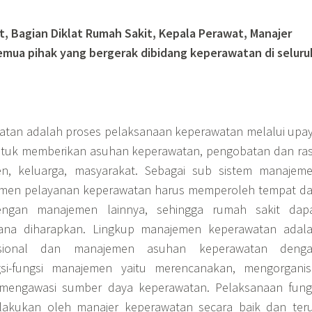
t, Bagian Diklat Rumah Sakit, Kepala Perawat, Manajer
mua pihak yang bergerak dibidang keperawatan di seluru
tan adalah proses pelaksanaan keperawatan melalui upa
ntuk memberikan asuhan keperawatan, pengobatan dan ra
n, keluarga, masyarakat. Sebagai sub sistem manajem
emen pelayanan keperawatan harus memperoleh tempat d
engan manajemen lainnya, sehingga rumah sakit dap
mana diharapkan. Lingkup manajemen keperawatan adal
sional dan manajemen asuhan keperawatan deng
si-fungsi manajemen yaitu merencanakan, mengorganisi
mengawasi sumber daya keperawatan. Pelaksanaan fung
lakukan oleh manajer keperawatan secara baik dan ter