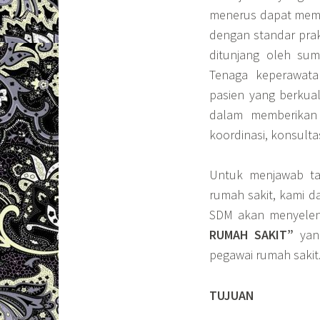
menerus dapat mema
dengan standar pra
ditunjang oleh su
Tenaga keperawat
pasien yang berkual
dalam memberikan 
koordinasi, konsult
Untuk menjawab ta
rumah sakit, kami d
SDM akan menyele
RUMAH SAKIT”
yang
pegawai rumah sakit
TUJUAN