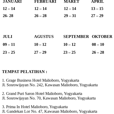
JANUARI
FEBRUARI
MARET
APRIL
12 – 14
12 – 14
12 – 14
13 – 15
26- 28
26 – 28
29 – 31
27 – 29
JULI
AGUSTUS
SEPTEMBER
OKTOBER
09 – 11
10 – 12
10 – 12
08 – 10
23 – 25
27 – 29
23 – 25
26 – 28
TEMPAT PELATIHAN :
1. Grage Business Hotel Malioboro, Yogyakarta
Jl. Sosrowijayan No. 242, Kawasan Malioboro, Yogyakarta
2. Grand Puri Saron Hotel Malioboro, Yogyakarta
Jl. Sosrowijayan No. 70, Kawasan Malioboro, Yogyakarta
3. Prima In Hotel Malioboro, Yogyakarta
Jl. Gandekan Lor No. 47, Kawasan Malioboro, Yogyakarta