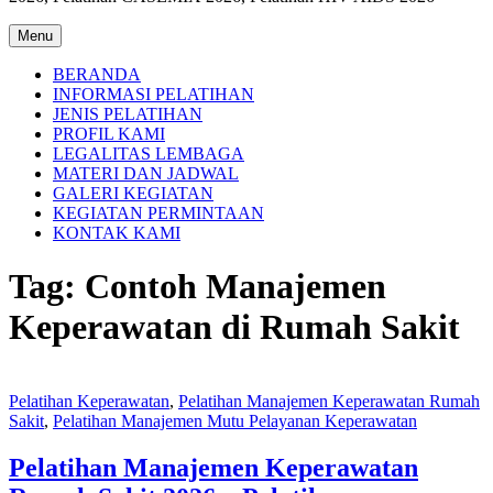
Menu
BERANDA
INFORMASI PELATIHAN
JENIS PELATIHAN
PROFIL KAMI
LEGALITAS LEMBAGA
MATERI DAN JADWAL
GALERI KEGIATAN
KEGIATAN PERMINTAAN
KONTAK KAMI
Tag:
Contoh Manajemen
Keperawatan di Rumah Sakit
Pelatihan Keperawatan
,
Pelatihan Manajemen Keperawatan Rumah
Sakit
,
Pelatihan Manajemen Mutu Pelayanan Keperawatan
Pelatihan Manajemen Keperawatan