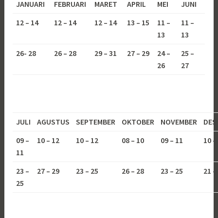
JANUARI
FEBRUARI
MARET
APRIL
MEI
JUNI
12 – 14
12 – 14
12 – 14
13 – 15
11 –
11 –
13
13
26- 28
26 – 28
29 – 31
27 – 29
24 –
25 –
26
27
JULI
AGUSTUS
SEPTEMBER
OKTOBER
NOVEMBER
DES
09 –
10 – 12
10 – 12
08 – 10
09 – 11
10 –
11
23 –
27 – 29
23 – 25
26 – 28
23 – 25
21 –
25