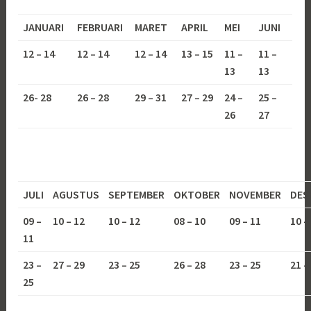
JANUARI
FEBRUARI
MARET
APRIL
MEI
JUNI
12 – 14
12 – 14
12 – 14
13 – 15
11 –
11 –
13
13
26- 28
26 – 28
29 – 31
27 – 29
24 –
25 –
26
27
JULI
AGUSTUS
SEPTEMBER
OKTOBER
NOVEMBER
DES
09 –
10 – 12
10 – 12
08 – 10
09 – 11
10 –
11
23 –
27 – 29
23 – 25
26 – 28
23 – 25
21 –
25