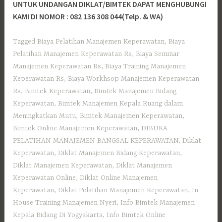
UNTUK UNDANGAN DIKLAT/BIMTEK DAPAT MENGHUBUNGI
KAMI DI NOMOR : 082 136 308 044(Telp. & WA)
Tagged
Biaya Pelatihan Manajemen Keperawatan
,
Biaya
Pelatihan Manajemen Keperawatan Rs
,
Biaya Seminar
Manajemen Keperawatan Rs
,
Biaya Training Manajemen
Keperawatan Rs
,
Biaya Workhsop Manajemen Keperawatan
Rs
,
Bimtek Keperawatan
,
Bimtek Manajemen Bidang
Keperawatan
,
Bimtek Manajemen Kepala Ruang dalam
Meningkatkan Mutu
,
Bimtek Manajemen Keperawatan
,
Bimtek Online Manajemen Keperawatan
,
DIBUKA
PELATIHAN MANAJEMEN BANGSAL KEPERAWATAN
,
Diklat
Keperawatan
,
Diklat Manajemen Bidang Keperawatan
,
Diklat Manajemen Keperawatan
,
Diklat Manajemen
Keperawatan Online
,
Diklat Online Manajemen
Keperawatan
,
Diklat Pelatihan Manajemen Keperawatan
,
In
House Training Manajemen Nyeri
,
Info Bimtek Manajemen
Kepala Bidang Di Yogyakarta
,
Info Bimtek Online