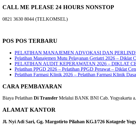
CALL ME PLEASE 24 HOURS NONSTOP
0821 3630 8044 (TELKOMSEL)
POS POS TERBARU
PELATIHAN MANAJEMEN ADVOKASI DAN PERLIND
Pelatihan Manajemen Mutu Pelayanan Geriatri 2026 – Diklat C
PELATIHAN AUDIT KEPERAWATAN 2026 – DIKLAT C
Pelatihan PPGD 2026 – Pelatihan PPGD Perawat – Diklat Cen
Pelatihan Farmasi Klinik 2026 – Pelatihan Farmasi Klinik Das
CARA PEMBAYARAN
Biaya Pelatihan
Di Transfer
Melalui BANK BNI Cab. Yogyakarta a.n
ALAMAT KANTOR
Jl. Nyi Adi Sari, Gg. Margotirto Pilahan KG.I/726 Kotagede Yog