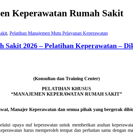
men Keperawatan Rumah Sakit
akit
,
Pelatihan Manajemen Mutu Pelayanan Keperawatan
Sakit 2026 – Pelatihan Keperawatan – Dik
(Konsultan dan Training Center)
PELATIHAN KHUSUS
“MANAJEMEN KEPERAWATAN RUMAH SAKIT”
awat, Manajer Keperawatan dan semua pihak yang bergerak dibid
lalui upaya staf keperawatan untuk memberikan asuhan keperawatan
eperawatan harus memperoleh tempat dan perhatian sama dengan man