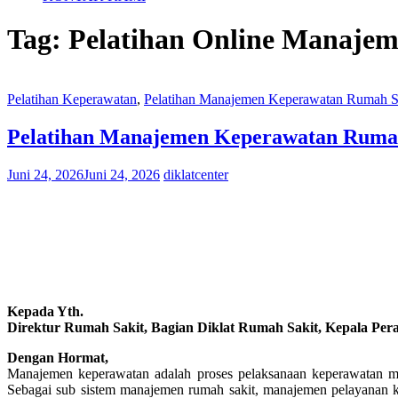
Tag:
Pelatihan Online Manaje
Pelatihan Keperawatan
,
Pelatihan Manajemen Keperawatan Rumah S
Pelatihan Manajemen Keperawatan Rumah 
Juni 24, 2026
Juni 24, 2026
diklatcenter
Kepada Yth.
Direktur Rumah Sakit, Bagian Diklat Rumah Sakit, Kepala Per
Dengan Hormat,
Manajemen keperawatan adalah proses pelaksanaan keperawatan me
Sebagai sub sistem manajemen rumah sakit, manajemen pelayanan k