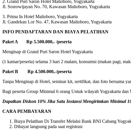
2. Grand Puri Saron Hotel Malioboro, Yogyakarta
Jl. Sosrowijayan No. 70, Kawasan Malioboro, Yogyakarta
3. Prima In Hotel Malioboro, Yogyakarta
Jl. Gandekan Lor No. 47, Kawasan Malioboro, Yogyakarta
INFO PENDAFTARAN DAN BIAYA PELATIHAN
Paket A Rp 5.500.000,- /peserta
Menginap di Grand Puri Saron Hotel Yogyakarta
(1 kamar/peserta) selama 3 hari 2 malam, konsumsi (makan pagi, makan
Paket B Rp 4.500.000,-/peserta
Tanpa Menginap di Hotel, seminar kit, sertifikat, dan foto bersama ya
Bagi peserta Group Minimal 6 orang Untuk wilayah Yogyakarta dan M
Dapatkan Diskon 10% Jika Satu Instansi Mengirimkan Minimal 10 
CARA PEMBAYARAN
Biaya Pelatihan Di Transfer Melalui Bank BNI Cabang Yogyaka
Dibayar langsung pada saat registrasi