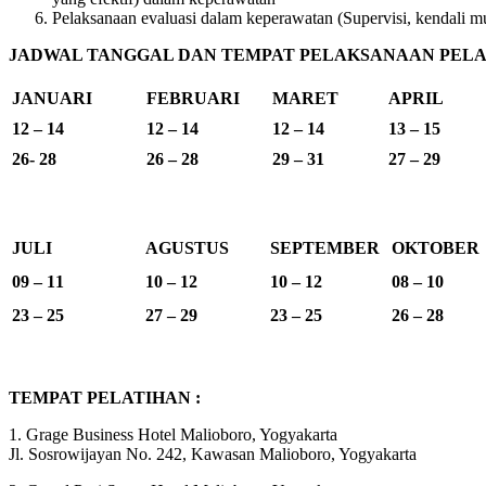
Pelaksanaan evaluasi dalam keperawatan (Supervisi, kendali m
JADWAL TANGGAL DAN TEMPAT PELAKSANAAN PELAT
JANUARI
FEBRUARI
MARET
APRIL
12 – 14
12 – 14
12 – 14
13 – 15
26- 28
26 – 28
29 – 31
27 – 29
JULI
AGUSTUS
SEPTEMBER
OKTOBER
09 – 11
10 – 12
10 – 12
08 – 10
23 – 25
27 – 29
23 – 25
26 – 28
TEMPAT PELATIHAN :
1. Grage Business Hotel Malioboro, Yogyakarta
Jl. Sosrowijayan No. 242, Kawasan Malioboro, Yogyakarta