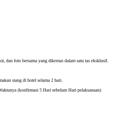
it, dan foto bersama yang dikemas dalam satu tas eksklusif.
makan siang di hotel selama 2 hari.
Waktunya (konfirmasi 5 Hari sebelum Hari pelaksanaan)