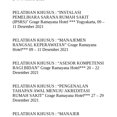
PELATIHAN KHUSUS : “INSTALASI
PEMELIHARA SARANA RUMAH SAKIT
(IPSRS)” Grage Ramayana Hotel *** Yogyakarta, 09 –
11 Desember 2021
PELATIHAN KHUSUS : “MANAJEMEN
BANGSAL KEPERAWATAN” Grage Ramayana
Hotel*** 09 – 11 Desember 2021
PELATIHAN KHUSUS : “ASESOR KOMPETENSI
BAGI BIDAN” Grage Ramayana Hotel*** 20 – 22
Desember 2021
PELATIHAN KHUSUS : “PENGENALAN
TAHAPAN AWAL MENUJU AKREDITASI
RUMAH SAKIT” Grage Ramayana Hotel*** 27 – 29
Desember 2021
PELATIHAN KHUSUS : “MANAJER