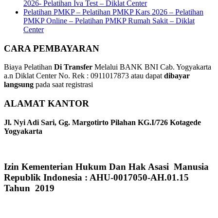
2026- Pelatihan Iva Test – Diklat Center
Pelatihan PMKP – Pelatihan PMKP Kars 2026 – Pelatihan
PMKP Online – Pelatihan PMKP Rumah Sakit – Diklat
Center
CARA PEMBAYARAN
Biaya Pelatihan
Di Transfer
Melalui BANK BNI Cab. Yogyakarta
a.n Diklat Center No. Rek : 0911017873 atau dapat
dibayar
langsung
pada saat registrasi
ALAMAT KANTOR
Jl. Nyi Adi Sari, Gg. Margotirto Pilahan KG.I/726 Kotagede
Yogyakarta
Izin Kementerian Hukum Dan Hak Asasi Manusia
Republik Indonesia : AHU-0017050-AH.01.15
Tahun 2019