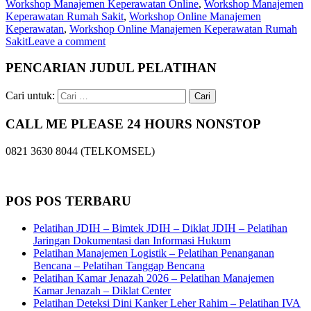
Workshop Manajemen Keperawatan Online
,
Workshop Manajemen
Keperawatan Rumah Sakit
,
Workshop Online Manajemen
Keperawatan
,
Workshop Online Manajemen Keperawatan Rumah
Sakit
Leave a comment
PENCARIAN JUDUL PELATIHAN
Cari untuk:
CALL ME PLEASE 24 HOURS NONSTOP
0821 3630 8044 (TELKOMSEL)
POS POS TERBARU
Pelatihan JDIH – Bimtek JDIH – Diklat JDIH – Pelatihan
Jaringan Dokumentasi dan Informasi Hukum
Pelatihan Manajemen Logistik – Pelatihan Penanganan
Bencana – Pelatihan Tanggap Bencana
Pelatihan Kamar Jenazah 2026 – Pelatihan Manajemen
Kamar Jenazah – Diklat Center
Pelatihan Deteksi Dini Kanker Leher Rahim – Pelatihan IVA