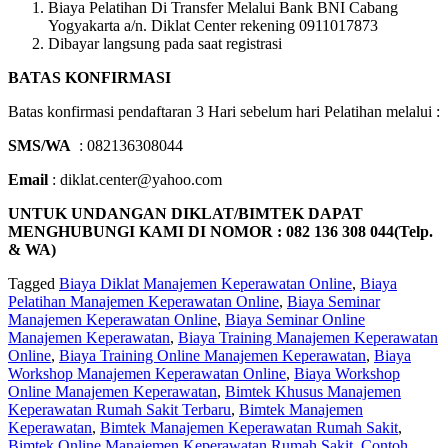
Biaya Pelatihan Di Transfer Melalui Bank BNI Cabang
Yogyakarta a/n. Diklat Center rekening 0911017873
Dibayar langsung pada saat registrasi
BATAS KONFIRMASI
Batas konfirmasi pendaftaran 3 Hari sebelum hari Pelatihan melalui :
SMS/WA
: 082136308044
Email
: diklat.center@yahoo.com
UNTUK UNDANGAN DIKLAT/BIMTEK DAPAT
MENGHUBUNGI KAMI DI NOMOR : 082 136 308 044(Telp.
& WA)
Tagged
Biaya Diklat Manajemen Keperawatan Online
,
Biaya
Pelatihan Manajemen Keperawatan Online
,
Biaya Seminar
Manajemen Keperawatan Online
,
Biaya Seminar Online
Manajemen Keperawatan
,
Biaya Training Manajemen Keperawatan
Online
,
Biaya Training Online Manajemen Keperawatan
,
Biaya
Workshop Manajemen Keperawatan Online
,
Biaya Workshop
Online Manajemen Keperawatan
,
Bimtek Khusus Manajemen
Keperawatan Rumah Sakit Terbaru
,
Bimtek Manajemen
Keperawatan
,
Bimtek Manajemen Keperawatan Rumah Sakit
,
Bimtek Online Manajemen Keperawatan Rumah Sakit
,
Contoh