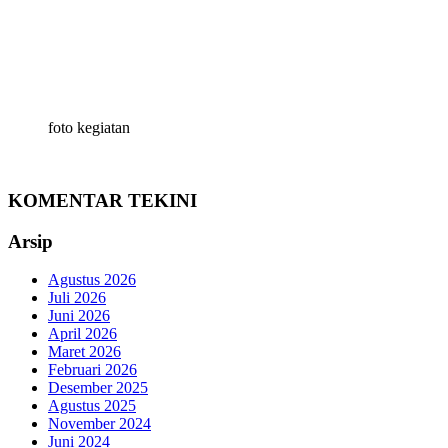
foto kegiatan
KOMENTAR TEKINI
Arsip
Agustus 2026
Juli 2026
Juni 2026
April 2026
Maret 2026
Februari 2026
Desember 2025
Agustus 2025
November 2024
Juni 2024