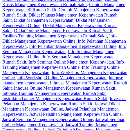
Kasus Manajemen Keperawatan Rumah Sakit
,
Contoh Manajemen
Keperawatan di Rumah Sakit
,
Contoh Manajemen Keperawatan
Rumah Sakit
,
Diklat Khusus Manajemen Keperawatan Rumah
Sakit
,
Diklat Manajemen Keperawatan
,
Diklat Manajemen
Keperawatan Online
,
Diklat Manajemen Keperawatan Rumah
Sakit
,
Diklat Online Manajemen Keperawatan Rumah Sakit
,
Fasilitas Training Manajemen Keperawatan Rumah Sakit
,
Info
Diklat Manajemen Keperawatan Online
,
Info Pelatihan Manajemen
Keperawatan
,
Info Pelatihan Manajemen Keperawatan Online
,
Info
Seminar Manajemen Keperawatan
,
Info Seminar Manajemen
Keperawatan Online
,
Info Seminar Manajemen Keperawatan
Rumah Sakit
,
Info Seminar Online Manajemen Keperawatan
,
Info
Training Manajemen Keperawatan Online
,
Info Training Online
Manajemen Keperawatan
,
Info Workshop Manajemen Keperawatan
Online
,
Info Workshop Online Manajemen Keperawatan
,
inhouse
manajemen keperawatan
,
Inhouse Manajemen Keperawatan Rumah
Sakit
,
Inhouse Online Manajemen Keperawatan Rumah Sakit
,
Inhouse Training Manajemen Keperawatan Rumah Sakit
,
Instruktur/Trainer Manajemen Keperawatan Rumah Sakit
,
Investasi
Pelatihan Manajemen Keperawatan Rumah Sakit
,
Jadwal Diklat
Manajemen Keperawatan Online
,
Jadwal Pelatihan Manajemen
Keperawatan
,
Jadwal Pelatihan Manajemen Keperawatan Online
,
Jadwal Seminar Manajemen Keperawatan Online
,
Jadwal Seminar
Online Manajemen Keperawatan
,
Jadwal Training Manajemen
Keperawatan Online
,
Jadwal Training Manajemen Keperawatan