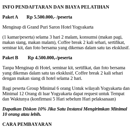
INFO PENDAFTARAN DAN BIAYA PELATIHAN
Paket A Rp 5.500.000,- /peserta
Menginap di Grand Puri Saron Hotel Yogyakarta
(1 kamar/peserta) selama 3 hari 2 malam, konsumsi (makan pagi,
makan siang, makan malam), Coffee break 2 kali sehari, sertifikat,
seminar kit, dan foto bersama yang dikemas dalam satu tas eksklusif.
Paket B Rp 4.500.000,-/peserta
Tanpa Menginap di Hotel, seminar kit, sertifikat, dan foto bersama
yang dikemas dalam satu tas eksklusif, Coffee break 2 kali sehari
dengan makan siang di hotel selama 2 hari.
Bagi peserta Group Minimal 6 orang Untuk wilayah Yogyakarta dan
Minimal 12 Orang di luar Yogyakarta dapat request untuk Tempat
dan Waktunya (konfirmasi 5 Hari sebelum Hari pelaksanaan)
Dapatkan Diskon 10% Jika Satu Instansi Mengirimkan Minimal
10 orang atau lebih.
CARA PEMBAYARAN