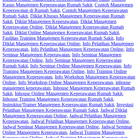
Kasus Manajemen Keperawatan Rumah Sakit
,
Contoh Manajemen
Keperawatan di Rumah Sakit
,
Contoh Manajemen Keperawatan
Rumah Sakit
,
Diklat Khusus Manajemen Keperawatan Rumah
Sakit
,
Diklat Manajemen Keperawatan
,
Diklat Manajemen
Keperawatan Online
,
Diklat Manajemen Keperawatan Rumah
Sakit
,
Diklat Online Manajemen Keperawatan Rumah Sakit
,
Fasilitas Training Manajemen Keperawatan Rumah Sakit
,
Info
Diklat Manajemen Keperawatan Online
,
Info Pelatihan Manajemen
Keperawatan
,
Info Pelatihan Manajemen Keperawatan Online
,
Info
Seminar Manajemen Keperawatan
,
Info Seminar Manajemen
Keperawatan Online
,
Info Seminar Manajemen Keperawatan
Rumah Sakit
,
Info Seminar Online Manajemen Keperawatan
,
Info
Training Manajemen Keperawatan Online
,
Info Training Online
Manajemen Keperawatan
,
Info Workshop Manajemen Keperawatan
Online
,
Info Workshop Online Manajemen Keperawatan
,
inhouse
manajemen keperawatan
,
Inhouse Manajemen Keperawatan Rumah
Sakit
,
Inhouse Online Manajemen Keperawatan Rumah Sakit
,
Inhouse Training Manajemen Keperawatan Rumah Sakit
,
Instruktur/Trainer Manajemen Keperawatan Rumah Sakit
,
Investasi
Pelatihan Manajemen Keperawatan Rumah Sakit
,
Jadwal Diklat
Manajemen Keperawatan Online
,
Jadwal Pelatihan Manajemen
Keperawatan
,
Jadwal Pelatihan Manajemen Keperawatan Online
,
Jadwal Seminar Manajemen Keperawatan Online
,
Jadwal Seminar
Online Manajemen Keperawatan
,
Jadwal Training Manajemen
Keperawatan Online
,
Jadwal Training Manajemen Keperawatan