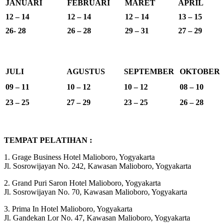
JANUARI
FEBRUARI
MARET
APRIL
12 – 14
12 – 14
12 – 14
13 – 15
26- 28
26 – 28
29 – 31
27 – 29
JULI
AGUSTUS
SEPTEMBER
OKTOBER
09 – 11
10 – 12
10 – 12
08 – 10
23 – 25
27 – 29
23 – 25
26 – 28
TEMPAT PELATIHAN :
1. Grage Business Hotel Malioboro, Yogyakarta
Jl. Sosrowijayan No. 242, Kawasan Malioboro, Yogyakarta
2. Grand Puri Saron Hotel Malioboro, Yogyakarta
Jl. Sosrowijayan No. 70, Kawasan Malioboro, Yogyakarta
3. Prima In Hotel Malioboro, Yogyakarta
Jl. Gandekan Lor No. 47, Kawasan Malioboro, Yogyakarta