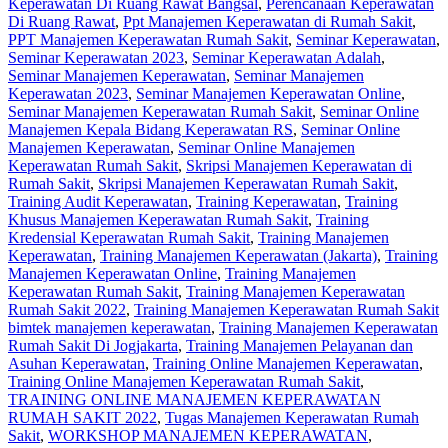
Keperawatan Di Ruang Rawat Bangsal
,
Perencanaan Keperawatan
Di Ruang Rawat
,
Ppt Manajemen Keperawatan di Rumah Sakit
,
PPT Manajemen Keperawatan Rumah Sakit
,
Seminar Keperawatan
,
Seminar Keperawatan 2023
,
Seminar Keperawatan Adalah
,
Seminar Manajemen Keperawatan
,
Seminar Manajemen
Keperawatan 2023
,
Seminar Manajemen Keperawatan Online
,
Seminar Manajemen Keperawatan Rumah Sakit
,
Seminar Online
Manajemen Kepala Bidang Keperawatan RS
,
Seminar Online
Manajemen Keperawatan
,
Seminar Online Manajemen
Keperawatan Rumah Sakit
,
Skripsi Manajemen Keperawatan di
Rumah Sakit
,
Skripsi Manajemen Keperawatan Rumah Sakit
,
Training Audit Keperawatan
,
Training Keperawatan
,
Training
Khusus Manajemen Keperawatan Rumah Sakit
,
Training
Kredensial Keperawatan Rumah Sakit
,
Training Manajemen
Keperawatan
,
Training Manajemen Keperawatan (Jakarta)
,
Training
Manajemen Keperawatan Online
,
Training Manajemen
Keperawatan Rumah Sakit
,
Training Manajemen Keperawatan
Rumah Sakit 2022
,
Training Manajemen Keperawatan Rumah Sakit
bimtek manajemen keperawatan
,
Training Manajemen Keperawatan
Rumah Sakit Di Jogjakarta
,
Training Manajemen Pelayanan dan
Asuhan Keperawatan
,
Training Online Manajemen Keperawatan
,
Training Online Manajemen Keperawatan Rumah Sakit
,
TRAINING ONLINE MANAJEMEN KEPERAWATAN
RUMAH SAKIT 2022
,
Tugas Manajemen Keperawatan Rumah
Sakit
,
WORKSHOP MANAJEMEN KEPERAWATAN
,