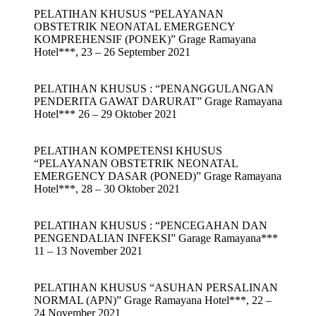
PELATIHAN KHUSUS “PELAYANAN
OBSTETRIK NEONATAL EMERGENCY
KOMPREHENSIF (PONEK)” Grage Ramayana
Hotel***, 23 – 26 September 2021
PELATIHAN KHUSUS : “PENANGGULANGAN
PENDERITA GAWAT DARURAT” Grage Ramayana
Hotel*** 26 – 29 Oktober 2021
PELATIHAN KOMPETENSI KHUSUS
“PELAYANAN OBSTETRIK NEONATAL
EMERGENCY DASAR (PONED)” Grage Ramayana
Hotel***, 28 – 30 Oktober 2021
PELATIHAN KHUSUS : “PENCEGAHAN DAN
PENGENDALIAN INFEKSI” Garage Ramayana***
11 – 13 November 2021
PELATIHAN KHUSUS “ASUHAN PERSALINAN
NORMAL (APN)” Grage Ramayana Hotel***, 22 –
24 November 2021