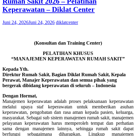
Rumah Sakit 2026 – Pelatihan
Keperawatan – Diklat Center
Juni 24, 2026
Juni 24, 2026
diklatcenter
(Konsultan dan Training Center)
PELATIHAN KHUSUS
“MANAJEMEN KEPERAWATAN RUMAH SAKIT”
Kepada Yth.
Direktur Rumah Sakit, Bagian Diklat Rumah Sakit, Kepala
Perawat, Manajer Keperawatan dan semua pihak yang
bergerak dibidang keperawatan di seluruh – Indonesia
Dengan Hormat,
Manajemen keperawatan adalah proses pelaksanaan keperawatan
melalui upaya staf keperawatan untuk memberikan asuhan
keperawatan, pengobatan dan rasa aman kepada pasien, keluarga,
masyarakat. Sebagai sub sistem manajemen rumah sakit, manajemen
pelayanan keperawatan harus memperoleh tempat dan perhatian
sama dengan manajemen lainnya, sehingga rumah sakit dapat
berfungsi sebagaimana diharapkan. Lingkup manajemen