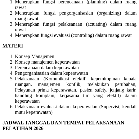
Menerapkan fungsi perencanaan (planning) dalam ruang
rawat
Menerapkan fungsi pengorganisasian (organizing) dalam
ruang rawat
Menerapkan fungsi pelaksanaan (actuating) dalam ruang
rawat
Menerapkan fungsi evaluasi (controling) dalam ruang rawat
MATERI
Konsep Manajemen
Konsep manajemen keperawatan
Perencanaan dalam keperawatan
Pengorganisasian dalam keperawatan
Pelaksanaan (Komunikasi efektif, kepemimpinan kepala
ruangan, manajemen konflik, melakukan perubahan,
Pelayanan prima keperawatan, pasien safety, jenjang karir,
handling komplain, kerjasama tim yang efektif) dalam
keperawatan
Pelaksanaan evaluasi dalam keperawatan (Supervisi, kendali
mutu keperawatan)
JADWAL TANGGAL DAN TEMPAT PELAKSANAAN
PELATIHAN 2026