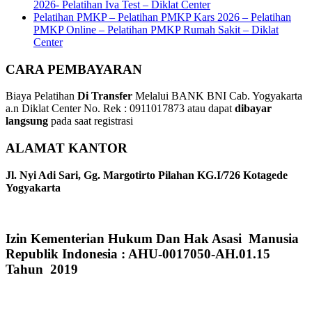
2026- Pelatihan Iva Test – Diklat Center
Pelatihan PMKP – Pelatihan PMKP Kars 2026 – Pelatihan
PMKP Online – Pelatihan PMKP Rumah Sakit – Diklat
Center
CARA PEMBAYARAN
Biaya Pelatihan
Di Transfer
Melalui BANK BNI Cab. Yogyakarta
a.n Diklat Center No. Rek : 0911017873 atau dapat
dibayar
langsung
pada saat registrasi
ALAMAT KANTOR
Jl. Nyi Adi Sari, Gg. Margotirto Pilahan KG.I/726 Kotagede
Yogyakarta
Izin Kementerian Hukum Dan Hak Asasi Manusia
Republik Indonesia : AHU-0017050-AH.01.15
Tahun 2019