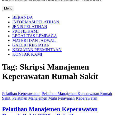
Menu
BERANDA
INFORMASI PELATIHAN
JENIS PELATIHAN
PROFIL KAMI
LEGALITAS LEMBAGA
MATERI DAN JADWAL
GALERI KEGIATAN
KEGIATAN PERMINTAAN
KONTAK KAMI
Tag:
Skripsi Manajemen
Keperawatan Rumah Sakit
Pelatihan Keperawatan
,
Pelatihan Manajemen Keperawatan Rumah
Sakit
,
Pelatihan Manajemen Mutu Pelayanan Keperawatan
Pelatihan Manajemen Keperawatan