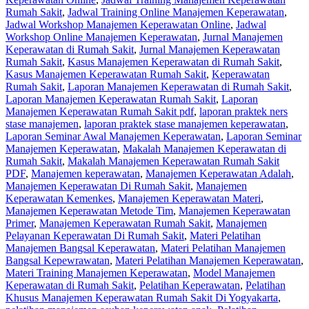
Rumah Sakit
,
Jadwal Training Online Manajemen Keperawatan
,
Jadwal Workshop Manajemen Keperawatan Online
,
Jadwal
Workshop Online Manajemen Keperawatan
,
Jurnal Manajemen
Keperawatan di Rumah Sakit
,
Jurnal Manajemen Keperawatan
Rumah Sakit
,
Kasus Manajemen Keperawatan di Rumah Sakit
,
Kasus Manajemen Keperawatan Rumah Sakit
,
Keperawatan
Rumah Sakit
,
Laporan Manajemen Keperawatan di Rumah Sakit
,
Laporan Manajemen Keperawatan Rumah Sakit
,
Laporan
Manajemen Keperawatan Rumah Sakit pdf
,
laporan praktek ners
stase manajemen
,
laporan praktek stase manajemen keperawatan
,
Laporan Seminar Awal Manajemen Keperawatan
,
Laporan Seminar
Manajemen Keperawatan
,
Makalah Manajemen Keperawatan di
Rumah Sakit
,
Makalah Manajemen Keperawatan Rumah Sakit
PDF
,
Manajemen keperawatan
,
Manajemen Keperawatan Adalah
,
Manajemen Keperawatan Di Rumah Sakit
,
Manajemen
Keperawatan Kemenkes
,
Manajemen Keperawatan Materi
,
Manajemen Keperawatan Metode Tim
,
Manajemen Keperawatan
Primer
,
Manajemen Keperawatan Rumah Sakit
,
Manajemen
Pelayanan Keperawatan Di Rumah Sakit
,
Materi Pelatihan
Manajemen Bangsal Keperawatan
,
Materi Pelatihan Manajemen
Bangsal Kepewrawatan
,
Materi Pelatihan Manajemen Keperawatan
,
Materi Training Manajemen Keperawatan
,
Model Manajemen
Keperawatan di Rumah Sakit
,
Pelatihan Keperawatan
,
Pelatihan
Khusus Manajemen Keperawatan Rumah Sakit Di Yogyakarta
,