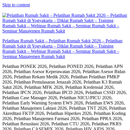
Skip to content
Pelatihan Rumah Sakit – Pelatihan Rumah Sakit 2026 – Pelatihan
Rumah Sakit di Yogyakarta – Diklat Rumah Sakit – Training
Rumah Sakit – Webinar Rumah Sakit – Seminar Rumah Sakit –
Seminar Manajemen Rumah Sakit
Pelatihan PONEK 2026, Pelatihan PONED 2026, Pelatihan APN
2026, Pelatihan Asesor Keperawatan 2026, Pelatihan Asesor Bidan
2026, Pelatihan Rekam Medik 2026, Pelatihan Pelatihan PMKP
2026, Pelatihan Pemulasaran Jenazah 2026, Pelatihan K3 Rumah
Sakit 2026, Pelatihan MFK 2026, Pelatihan Kredensial 2026,
Pelatihan IPCN 2026, Pelatihan IPCD 2026, Pelatihan CSSD 2026,
Pelatihan Case Manager 2026, Pelatihan NICU/PICU 2026,
Pelatihan Early Warning System EWS 2026, Pelatihan EWS 2026,
Pelatihan Manajemen Laktasi 2026, Pelatihan TNT 2026, Pelatihan
Akreditasi FKTP 2026, Pelatihan Hiperkes 2026, Pelatihan Koding
2026, Pelatihan Manajemen Farmasi 2026, Pelatihan PPRA 2026,
Pelatihan Resusitasi 2026, Pelatihan CTU 2026, Pelatihan PKRS
2026, Pelatihan CASEMIX 2026, Pelatihan HIV AIDS 2026