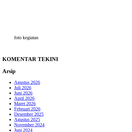
foto kegiatan
KOMENTAR TEKINI
Arsip
Agustus 2026
Juli 2026
Juni 2026
April 2026
Maret 2026
Februari 2026
Desember 2025
Agustus 2025
November 2024
Juni 2024