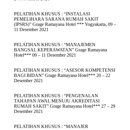
PELATIHAN KHUSUS : “INSTALASI
PEMELIHARA SARANA RUMAH SAKIT
(IPSRS)” Grage Ramayana Hotel *** Yogyakarta, 09 –
11 Desember 2021
PELATIHAN KHUSUS : “MANAJEMEN
BANGSAL KEPERAWATAN” Grage Ramayana
Hotel*** 09 – 11 Desember 2021
PELATIHAN KHUSUS : “ASESOR KOMPETENSI
BAGI BIDAN” Grage Ramayana Hotel*** 20 – 22
Desember 2021
PELATIHAN KHUSUS : “PENGENALAN
TAHAPAN AWAL MENUJU AKREDITASI
RUMAH SAKIT” Grage Ramayana Hotel*** 27 – 29
Desember 2021
PELATIHAN KHUSUS : “MANAJER