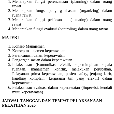
Menerapkan fungsi perencanaan (planning) dalam ruang
rawat
Menerapkan fungsi pengorganisasian (organizing) dalam
ruang rawat
Menerapkan fungsi pelaksanaan (actuating) dalam ruang
rawat
Menerapkan fungsi evaluasi (controling) dalam ruang rawat
MATERI
Konsep Manajemen
Konsep manajemen keperawatan
Perencanaan dalam keperawatan
Pengorganisasian dalam keperawatan
Pelaksanaan (Komunikasi efektif, kepemimpinan kepala
ruangan, manajemen konflik, melakukan perubahan,
Pelayanan prima keperawatan, pasien safety, jenjang karir,
handling komplain, kerjasama tim yang efektif) dalam
keperawatan
Pelaksanaan evaluasi dalam keperawatan (Supervisi, kendali
mutu keperawatan)
JADWAL TANGGAL DAN TEMPAT PELAKSANAAN
PELATIHAN 2026