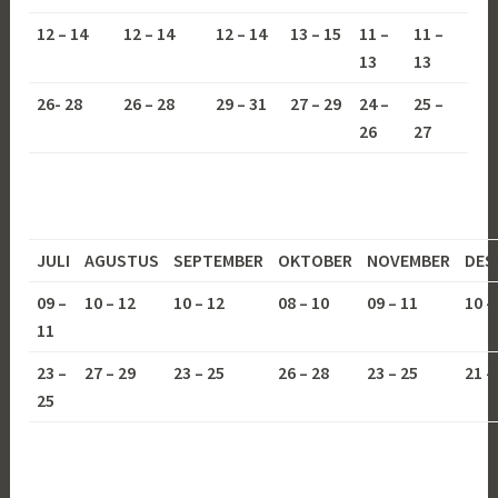
12 – 14
12 – 14
12 – 14
13 – 15
11 –
11 –
13
13
26- 28
26 – 28
29 – 31
27 – 29
24 –
25 –
26
27
JULI
AGUSTUS
SEPTEMBER
OKTOBER
NOVEMBER
DES
09 –
10 – 12
10 – 12
08 – 10
09 – 11
10 –
11
23 –
27 – 29
23 – 25
26 – 28
23 – 25
21 –
25