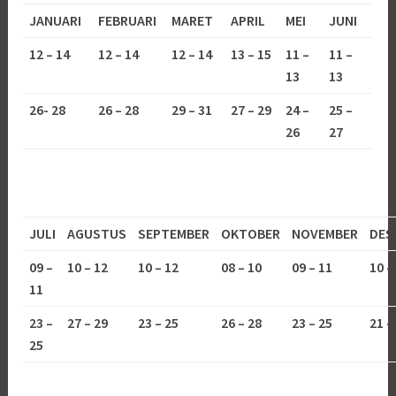
JANUARI
FEBRUARI
MARET
APRIL
MEI
JUNI
12 – 14
12 – 14
12 – 14
13 – 15
11 –
11 –
13
13
26- 28
26 – 28
29 – 31
27 – 29
24 –
25 –
26
27
JULI
AGUSTUS
SEPTEMBER
OKTOBER
NOVEMBER
DES
09 –
10 – 12
10 – 12
08 – 10
09 – 11
10 –
11
23 –
27 – 29
23 – 25
26 – 28
23 – 25
21 –
25