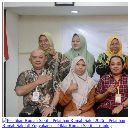
Skip
to
content