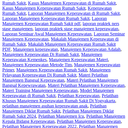
Rumah Sakit
,
Kasus Manajemen Keperawatan di Rumah Sakit
,
Kasus Manajemen Keperawatan Rumah Sakit
,
Keperawatan
Rumah Sakit
,
Laporan Manajemen Keperawatan di Rumah Sakit
,
Laporan Manajemen Keperawatan Rumah Sakit
,
Laporan
Manajemen Keperawatan Rumah Sakit pdf
,
laporan praktek ners
stase manajemen
,
laporan praktek stase manajemen keperawatan
,
Laporan Seminar Awal Manajemen Keperawatan
,
Laporan Seminar
Manajemen Keperawatan
,
Makalah Manajemen Keperawatan di
Rumah Sakit
,
Makalah Manajemen Keperawatan Rumah Sakit
PDF
,
Manajemen keperawatan
,
Manajemen Keperawatan Adalah
,
Manajemen Keperawatan Di Rumah Sakit
,
Manajemen
Keperawatan Kemenkes
,
Manajemen Keperawatan Materi
,
Manajemen Keperawatan Metode Tim
,
Manajemen Keperawatan
Primer
,
Manajemen Keperawatan Rumah Sakit
,
Manajemen
Pelayanan Keperawatan Di Rumah Sakit
,
Materi Pelatihan
Manajemen Bangsal Keperawatan
,
Materi Pelatihan Manajemen
Bangsal Kepewrawatan
,
Materi Pelatihan Manajemen Keperawatan
,
Materi Training Manajemen Keperawatan
,
Model Manajemen
Keperawatan di Rumah Sakit
,
Pelatihan Keperawatan
,
Pelatihan
Khusus Manajemen Keperawatan Rumah Sakit Di Yogyakarta
,
pelatihan manajemen asuhan keperawatan anak
,
Pelatihan
Manajemen Diklat Rumah Sakit
,
Pelatihan Manajemen Diklat
Rumah Sakit 2024
,
Pelatihan Manajemen Icu
,
Pelatihan Manajemen
Kepala Bidang Keperawatan
,
Pelatihan Manajemen Keperawatan
,
Pelatihan Manajemen Keperawatan 2022
,
Pelatihan Manajemen