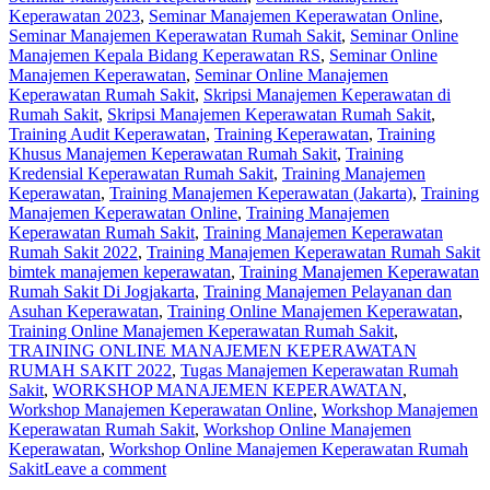
Keperawatan 2023
,
Seminar Manajemen Keperawatan Online
,
Seminar Manajemen Keperawatan Rumah Sakit
,
Seminar Online
Manajemen Kepala Bidang Keperawatan RS
,
Seminar Online
Manajemen Keperawatan
,
Seminar Online Manajemen
Keperawatan Rumah Sakit
,
Skripsi Manajemen Keperawatan di
Rumah Sakit
,
Skripsi Manajemen Keperawatan Rumah Sakit
,
Training Audit Keperawatan
,
Training Keperawatan
,
Training
Khusus Manajemen Keperawatan Rumah Sakit
,
Training
Kredensial Keperawatan Rumah Sakit
,
Training Manajemen
Keperawatan
,
Training Manajemen Keperawatan (Jakarta)
,
Training
Manajemen Keperawatan Online
,
Training Manajemen
Keperawatan Rumah Sakit
,
Training Manajemen Keperawatan
Rumah Sakit 2022
,
Training Manajemen Keperawatan Rumah Sakit
bimtek manajemen keperawatan
,
Training Manajemen Keperawatan
Rumah Sakit Di Jogjakarta
,
Training Manajemen Pelayanan dan
Asuhan Keperawatan
,
Training Online Manajemen Keperawatan
,
Training Online Manajemen Keperawatan Rumah Sakit
,
TRAINING ONLINE MANAJEMEN KEPERAWATAN
RUMAH SAKIT 2022
,
Tugas Manajemen Keperawatan Rumah
Sakit
,
WORKSHOP MANAJEMEN KEPERAWATAN
,
Workshop Manajemen Keperawatan Online
,
Workshop Manajemen
Keperawatan Rumah Sakit
,
Workshop Online Manajemen
Keperawatan
,
Workshop Online Manajemen Keperawatan Rumah
Sakit
Leave a comment