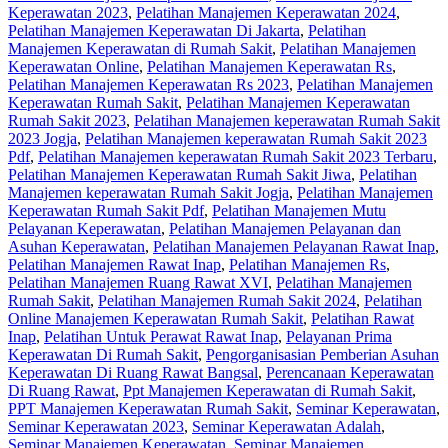
Keperawatan 2023
,
Pelatihan Manajemen Keperawatan 2024
,
Pelatihan Manajemen Keperawatan Di Jakarta
,
Pelatihan
Manajemen Keperawatan di Rumah Sakit
,
Pelatihan Manajemen
Keperawatan Online
,
Pelatihan Manajemen Keperawatan Rs
,
Pelatihan Manajemen Keperawatan Rs 2023
,
Pelatihan Manajemen
Keperawatan Rumah Sakit
,
Pelatihan Manajemen Keperawatan
Rumah Sakit 2023
,
Pelatihan Manajemen keperawatan Rumah Sakit
2023 Jogja
,
Pelatihan Manajemen keperawatan Rumah Sakit 2023
Pdf
,
Pelatihan Manajemen keperawatan Rumah Sakit 2023 Terbaru
,
Pelatihan Manajemen Keperawatan Rumah Sakit Jiwa
,
Pelatihan
Manajemen keperawatan Rumah Sakit Jogja
,
Pelatihan Manajemen
Keperawatan Rumah Sakit Pdf
,
Pelatihan Manajemen Mutu
Pelayanan Keperawatan
,
Pelatihan Manajemen Pelayanan dan
Asuhan Keperawatan
,
Pelatihan Manajemen Pelayanan Rawat Inap
,
Pelatihan Manajemen Rawat Inap
,
Pelatihan Manajemen Rs
,
Pelatihan Manajemen Ruang Rawat XVI
,
Pelatihan Manajemen
Rumah Sakit
,
Pelatihan Manajemen Rumah Sakit 2024
,
Pelatihan
Online Manajemen Keperawatan Rumah Sakit
,
Pelatihan Rawat
Inap
,
Pelatihan Untuk Perawat Rawat Inap
,
Pelayanan Prima
Keperawatan Di Rumah Sakit
,
Pengorganisasian Pemberian Asuhan
Keperawatan Di Ruang Rawat Bangsal
,
Perencanaan Keperawatan
Di Ruang Rawat
,
Ppt Manajemen Keperawatan di Rumah Sakit
,
PPT Manajemen Keperawatan Rumah Sakit
,
Seminar Keperawatan
,
Seminar Keperawatan 2023
,
Seminar Keperawatan Adalah
,
Seminar Manajemen Keperawatan
,
Seminar Manajemen