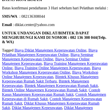
Batas konfirmasi pendaftaran 3 Hari sebelum hari Pelatihan melalui :
SMS/WA
: 082136308044
Email
: diklat.center@yahoo.com
UNTUK UNDANGAN DIKLAT/BIMTEK DAPAT
MENGHUBUNGI KAMI DI NOMOR : 082 136 308 044(Telp.
& WA)
Tagged
Biaya Diklat Manajemen Keperawatan Online
,
Biaya
Pelatihan Manajemen Keperawatan Online
,
Biaya Seminar
Manajemen Keperawatan Online
,
Biaya Seminar Online
Manajemen Keperawatan
,
Biaya Training Manajemen Keperawatan
Online
,
Biaya Training Online Manajemen Keperawatan
,
Biaya
Workshop Manajemen Keperawatan Online
,
Biaya Workshop
Online Manajemen Keperawatan
,
Bimtek Khusus Manajemen
Keperawatan Rumah Sakit Terbaru
,
Bimtek Manajemen
Keperawatan
,
Bimtek Manajemen Keperawatan Rumah Sakit
,
Bimtek Online Manajemen Keperawatan Rumah Sakit
,
Contoh
Kasus Manajemen Keperawatan Rumah Sakit
,
Contoh Manajemen
Keperawatan di Rumah Sakit
,
Contoh Manajemen Keperawatan
Rumah Sakit
,
Diklat Khusus Manajemen Keperawatan Rumah
Sakit
,
Diklat Manajemen Keperawatan
,
Diklat Manajemen