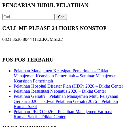
PENCARIAN JUDUL PELATIHAN
Cari
untuk:
CALL ME PLEASE 24 HOURS NONSTOP
0821 3630 8044 (TELKOMSEL)
POS POS TERBARU
Pelatihan Manajemen Kearsipan Pemerintah – Diklat
Manajemen Kearsipan Pemerintah – Seminar Manajemen
Kearsipan Pemerintah
Pelatihan Hospital Disaster Plan (HDP) 2026 – Diklat Center
Pelatihan Resusitasi Neonatus 2026 – Diklat Center
Pelatihan Geriatri – Pelatihan Manajemen Mutu Pelayanan
Geriatri 2026 – Jadwal Pelatihan Geriatri 2026 – Pelatihan
Rumah Sakit
Pelatihan PKPO 2026 – Pelatihan Manajemen Farmasi
Rumah Sakit – Diklat Center