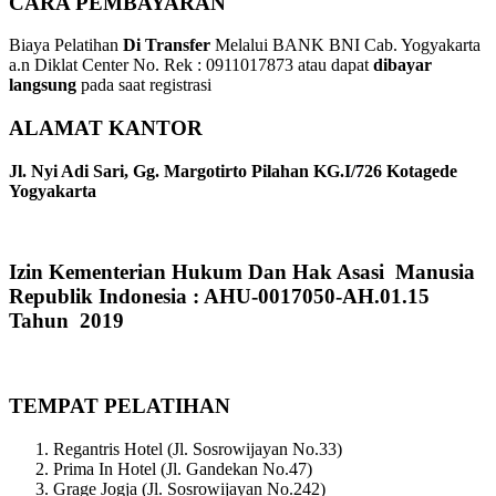
CARA PEMBAYARAN
Biaya Pelatihan
Di Transfer
Melalui BANK BNI Cab. Yogyakarta
a.n Diklat Center No. Rek : 0911017873 atau dapat
dibayar
langsung
pada saat registrasi
ALAMAT KANTOR
Jl. Nyi Adi Sari, Gg. Margotirto Pilahan KG.I/726 Kotagede
Yogyakarta
Izin Kementerian Hukum Dan Hak Asasi Manusia
Republik Indonesia : AHU-0017050-AH.01.15
Tahun 2019
TEMPAT PELATIHAN
Regantris Hotel (Jl. Sosrowijayan No.33)
Prima In Hotel (Jl. Gandekan No.47)
Grage Jogja (Jl. Sosrowijayan No.242)