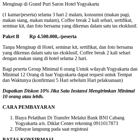
Menginap di Grand Puri Saron Hotel Yogyakarta
(1 kamar/peserta) selama 3 hari 2 malam, konsumsi (makan pagi,
makan siang, makan malam), Coffee break 2 kali sehari, sertifikat,
seminar kit, dan foto bersama yang dikemas dalam satu tas eksklusif.
Paket B Rp 4.500.000,-/peserta
Tanpa Menginap di Hotel, seminar kit, sertifikat, dan foto bersama
yang dikemas dalam satu tas eksklusif, Coffee break 2 kali sehari
dengan makan siang di hotel selama 2 hari.
Bagi peserta Group Minimal 6 orang Untuk wilayah Yogyakarta dan
Minimal 12 Orang di luar Yogyakarta dapat request untuk Tempat
dan Waktunya (konfirmasi 5 Hari sebelum Hari pelaksanaan)
Dapatkan Diskon 10% Jika Satu Instansi Mengirimkan Minimal
10 orang atau lebih.
CARA PEMBAYARAN
Biaya Pelatihan Di Transfer Melalui Bank BNI Cabang
Yogyakarta a/n. Diklat Center rekening 0911017873
Dibayar langsung pada saat registrasi
BATAS KONFIRMASI