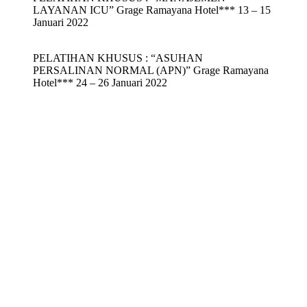
LAYANAN ICU” Grage Ramayana Hotel*** 13 – 15
Januari 2022
PELATIHAN KHUSUS : “ASUHAN
PERSALINAN NORMAL (APN)” Grage Ramayana
Hotel*** 24 – 26 Januari 2022