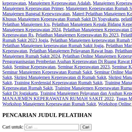
keperawatan
,
Manajemen Keperawatan Adalah
,
Manajemen Keperaw
Manajemen Keperawatan Primer
,
Manajemen Keperawatan Rumah S
Manajemen Bangsal Kepewrawatan
,
Materi Pelatihan Manajemen K
Khusus Manajemen Keperawatan Rumah Sakit Di Yogyakarta
,
pelat
Pelatihan Manajemen Icu
,
Pelatihan Manajemen Kepala Bidang Kep
Manajemen Keperawatan 2024
,
Pelatihan Manajemen Keperawatan D
Keperawatan Rs
,
Pelatihan Manajemen Keperawatan Rs 2023
,
Pelat
Rumah Sakit 2023 Jogja
,
Pelatihan Manajemen keperawatan Rumah S
Pelatihan Manajemen keperawatan Rumah Sakit Jogja
,
Pelatihan Ma
Keperawatan
,
Pelatihan Manajemen Pelayanan Rawat Inap
,
Pelatiha
Manajemen Rumah Sakit 2024
,
Pelatihan Online Manajemen Kepera
Pengorganisasian Pemberian Asuhan Keperawatan Di Ruang Rawat 
Sakit
,
Seminar Keperawatan
,
Seminar Keperawatan 2023
,
Seminar K
Seminar Manajemen Keperawatan Rumah Sakit
,
Seminar Online Ma
Sakit
,
Skripsi Manajemen Keperawatan di Rumah Sakit
,
Skripsi Man
Sakit
,
Training Kredensial Keperawatan Rumah Sakit
,
Training Man
Keperawatan Rumah Sakit
,
Training Manajemen Keperawatan Rumah
Sakit Di Jogjakarta
,
Training Manajemen Pelayanan dan Asuhan Kep
MANAJEMEN KEPERAWATAN RUMAH SAKIT 2022
,
Tugas M
Workshop Manajemen Keperawatan Rumah Sakit
,
Workshop Online
PENCARIAN JUDUL PELATIHAN
Cari untuk: