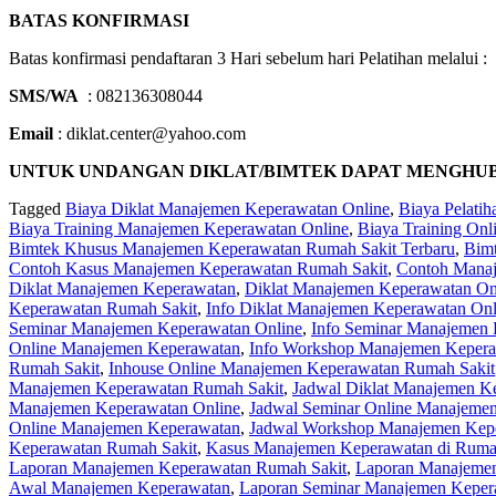
BATAS KONFIRMASI
Batas konfirmasi pendaftaran 3 Hari sebelum hari Pelatihan melalui :
SMS/WA
: 082136308044
Email
: diklat.center@yahoo.com
UNTUK UNDANGAN DIKLAT/BIMTEK DAPAT MENGHUBUNGI 
Tagged
Biaya Diklat Manajemen Keperawatan Online
,
Biaya Pelati
Biaya Training Manajemen Keperawatan Online
,
Biaya Training On
Bimtek Khusus Manajemen Keperawatan Rumah Sakit Terbaru
,
Bim
Contoh Kasus Manajemen Keperawatan Rumah Sakit
,
Contoh Manaj
Diklat Manajemen Keperawatan
,
Diklat Manajemen Keperawatan On
Keperawatan Rumah Sakit
,
Info Diklat Manajemen Keperawatan Onl
Seminar Manajemen Keperawatan Online
,
Info Seminar Manajemen 
Online Manajemen Keperawatan
,
Info Workshop Manajemen Kepera
Rumah Sakit
,
Inhouse Online Manajemen Keperawatan Rumah Sakit
Manajemen Keperawatan Rumah Sakit
,
Jadwal Diklat Manajemen K
Manajemen Keperawatan Online
,
Jadwal Seminar Online Manajeme
Online Manajemen Keperawatan
,
Jadwal Workshop Manajemen Kepe
Keperawatan Rumah Sakit
,
Kasus Manajemen Keperawatan di Ruma
Laporan Manajemen Keperawatan Rumah Sakit
,
Laporan Manajemen
Awal Manajemen Keperawatan
,
Laporan Seminar Manajemen Keper