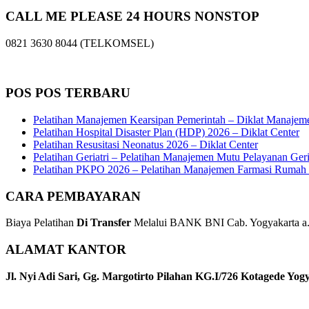
CALL ME PLEASE 24 HOURS NONSTOP
0821 3630 8044 (TELKOMSEL)
POS POS TERBARU
Pelatihan Manajemen Kearsipan Pemerintah – Diklat Manajem
Pelatihan Hospital Disaster Plan (HDP) 2026 – Diklat Center
Pelatihan Resusitasi Neonatus 2026 – Diklat Center
Pelatihan Geriatri – Pelatihan Manajemen Mutu Pelayanan Geri
Pelatihan PKPO 2026 – Pelatihan Manajemen Farmasi Rumah S
CARA PEMBAYARAN
Biaya Pelatihan
Di Transfer
Melalui BANK BNI Cab. Yogyakarta a.n
ALAMAT KANTOR
Jl. Nyi Adi Sari, Gg. Margotirto Pilahan KG.I/726 Kotagede Yog