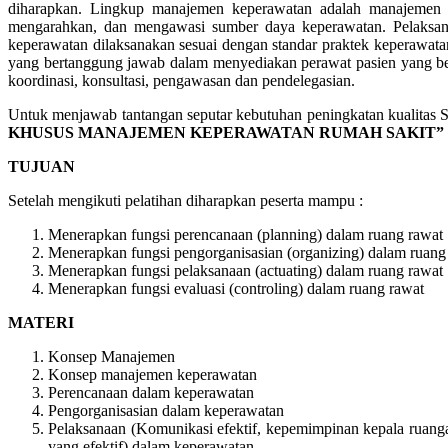
diharapkan. Lingkup manajemen keperawatan adalah manajemen o
mengarahkan, dan mengawasi sumber daya keperawatan. Pelaksan
keperawatan dilaksanakan sesuai dengan standar praktek keperawat
yang bertanggung jawab dalam menyediakan perawat pasien yang ber
koordinasi, konsultasi, pengawasan dan pendelegasian.
Untuk menjawab tantangan seputar kebutuhan peningkatan kualitas 
KHUSUS MANAJEMEN KEPERAWATAN RUMAH SAKIT”
TUJUAN
Setelah mengikuti pelatihan diharapkan peserta mampu :
Menerapkan fungsi perencanaan (planning) dalam ruang rawat
Menerapkan fungsi pengorganisasian (organizing) dalam ruang
Menerapkan fungsi pelaksanaan (actuating) dalam ruang rawat
Menerapkan fungsi evaluasi (controling) dalam ruang rawat
MATERI
Konsep Manajemen
Konsep manajemen keperawatan
Perencanaan dalam keperawatan
Pengorganisasian dalam keperawatan
Pelaksanaan (Komunikasi efektif, kepemimpinan kepala ruanga
yang efektif) dalam keperawatan