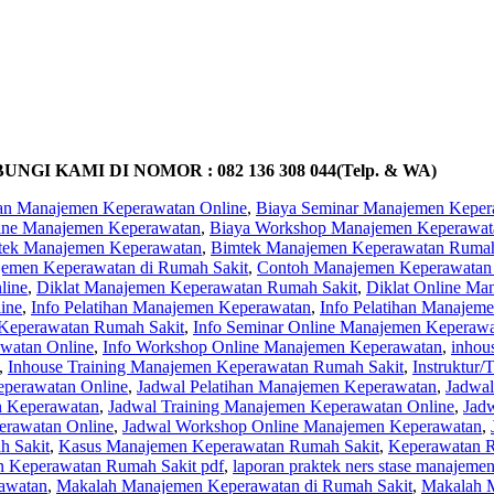
KAMI DI NOMOR : 082 136 308 044(Telp. & WA)
han Manajemen Keperawatan Online
,
Biaya Seminar Manajemen Keper
line Manajemen Keperawatan
,
Biaya Workshop Manajemen Keperawat
tek Manajemen Keperawatan
,
Bimtek Manajemen Keperawatan Rumah
emen Keperawatan di Rumah Sakit
,
Contoh Manajemen Keperawatan
line
,
Diklat Manajemen Keperawatan Rumah Sakit
,
Diklat Online Ma
ine
,
Info Pelatihan Manajemen Keperawatan
,
Info Pelatihan Manajem
Keperawatan Rumah Sakit
,
Info Seminar Online Manajemen Keperaw
watan Online
,
Info Workshop Online Manajemen Keperawatan
,
inhou
,
Inhouse Training Manajemen Keperawatan Rumah Sakit
,
Instruktur
eperawatan Online
,
Jadwal Pelatihan Manajemen Keperawatan
,
Jadwal
n Keperawatan
,
Jadwal Training Manajemen Keperawatan Online
,
Jad
rawatan Online
,
Jadwal Workshop Online Manajemen Keperawatan
,
h Sakit
,
Kasus Manajemen Keperawatan Rumah Sakit
,
Keperawatan 
 Keperawatan Rumah Sakit pdf
,
laporan praktek ners stase manajeme
awatan
,
Makalah Manajemen Keperawatan di Rumah Sakit
,
Makalah 