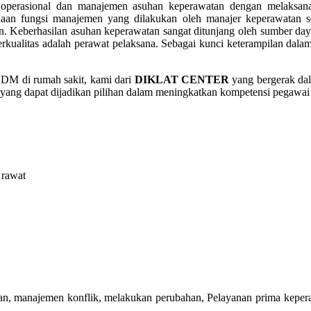
perasional dan manajemen asuhan keperawatan dengan melaksanak
aan fungsi manajemen yang dilakukan oleh manajer keperawatan se
an. Keberhasilan asuhan keperawatan sangat ditunjang oleh sumber da
kualitas adalah perawat pelaksana. Sebagai kunci keterampilan dal
SDM di rumah sakit, kami dari
DIKLAT CENTER
yang bergerak da
yang dapat dijadikan pilihan dalam meningkatkan kompetensi pegawai 
 rawat
n, manajemen konflik, melakukan perubahan, Pelayanan prima keperawat