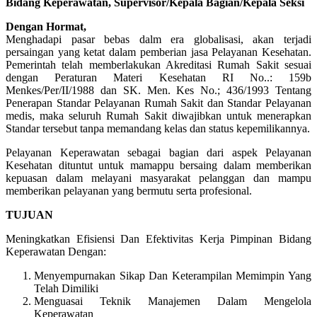
Bidang Keperawatan, Supervisor/Kepala Bagian/Kepala Seksi
Dengan Hormat,
Menghadapi pasar bebas dalm era globalisasi, akan terjadi
persaingan yang ketat dalam pemberian jasa Pelayanan Kesehatan.
Pemerintah telah memberlakukan Akreditasi Rumah Sakit sesuai
dengan Peraturan Materi Kesehatan RI No..: 159b
Menkes/Per/II/1988 dan SK. Men. Kes No.; 436/1993 Tentang
Penerapan Standar Pelayanan Rumah Sakit dan Standar Pelayanan
medis, maka seluruh Rumah Sakit diwajibkan untuk menerapkan
Standar tersebut tanpa memandang kelas dan status kepemilikannya.
Pelayanan Keperawatan sebagai bagian dari aspek Pelayanan
Kesehatan dituntut untuk mamappu bersaing dalam memberikan
kepuasan dalam melayani masyarakat pelanggan dan mampu
memberikan pelayanan yang bermutu serta profesional.
TUJUAN
Meningkatkan Efisiensi Dan Efektivitas Kerja Pimpinan Bidang
Keperawatan Dengan:
Menyempurnakan Sikap Dan Keterampilan Memimpin Yang
Telah Dimiliki
Menguasai Teknik Manajemen Dalam Mengelola
Keperawatan