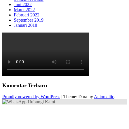
Juni 2022
Maret 2022
Februari 2022
September 2019
Januari 2018
Komentar Terbaru
Proudly powered by WordPress
|
Theme: Dara by
Automattic
.
Hubungi Kami