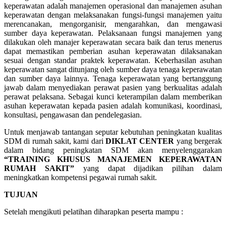
keperawatan adalah manajemen operasional dan manajemen asuhan
keperawatan dengan melaksanakan fungsi-fungsi manajemen yaitu
merencanakan, mengorganisir, mengarahkan, dan mengawasi
sumber daya keperawatan. Pelaksanaan fungsi manajemen yang
dilakukan oleh manajer keperawatan secara baik dan terus menerus
dapat memastikan pemberian asuhan keperawatan dilaksanakan
sesuai dengan standar praktek keperawatan. Keberhasilan asuhan
keperawatan sangat ditunjang oleh sumber daya tenaga keperawatan
dan sumber daya lainnya. Tenaga keperawatan yang bertanggung
jawab dalam menyediakan perawat pasien yang berkualitas adalah
perawat pelaksana. Sebagai kunci keterampilan dalam memberikan
asuhan keperawatan kepada pasien adalah komunikasi, koordinasi,
konsultasi, pengawasan dan pendelegasian.
Untuk menjawab tantangan seputar kebutuhan peningkatan kualitas
SDM di rumah sakit, kami dari
DIKLAT CENTER
yang bergerak
dalam bidang peningkatan SDM akan menyelenggarakan
“
TRAINING KHUSUS MANAJEMEN KEPERAWATAN
RUMAH SAKIT”
yang dapat dijadikan pilihan dalam
meningkatkan kompetensi pegawai rumah sakit.
TUJUAN
Setelah mengikuti pelatihan diharapkan peserta mampu :