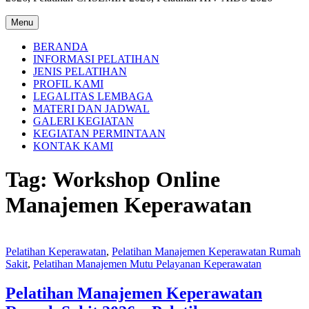
Menu
BERANDA
INFORMASI PELATIHAN
JENIS PELATIHAN
PROFIL KAMI
LEGALITAS LEMBAGA
MATERI DAN JADWAL
GALERI KEGIATAN
KEGIATAN PERMINTAAN
KONTAK KAMI
Tag:
Workshop Online
Manajemen Keperawatan
Pelatihan Keperawatan
,
Pelatihan Manajemen Keperawatan Rumah
Sakit
,
Pelatihan Manajemen Mutu Pelayanan Keperawatan
Pelatihan Manajemen Keperawatan