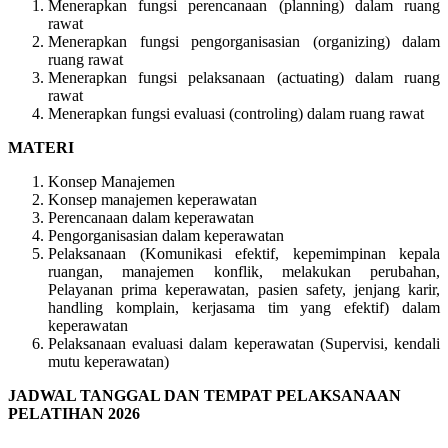
Menerapkan fungsi perencanaan (planning) dalam ruang
rawat
Menerapkan fungsi pengorganisasian (organizing) dalam
ruang rawat
Menerapkan fungsi pelaksanaan (actuating) dalam ruang
rawat
Menerapkan fungsi evaluasi (controling) dalam ruang rawat
MATERI
Konsep Manajemen
Konsep manajemen keperawatan
Perencanaan dalam keperawatan
Pengorganisasian dalam keperawatan
Pelaksanaan (Komunikasi efektif, kepemimpinan kepala
ruangan, manajemen konflik, melakukan perubahan,
Pelayanan prima keperawatan, pasien safety, jenjang karir,
handling komplain, kerjasama tim yang efektif) dalam
keperawatan
Pelaksanaan evaluasi dalam keperawatan (Supervisi, kendali
mutu keperawatan)
JADWAL TANGGAL DAN TEMPAT PELAKSANAAN
PELATIHAN 2026