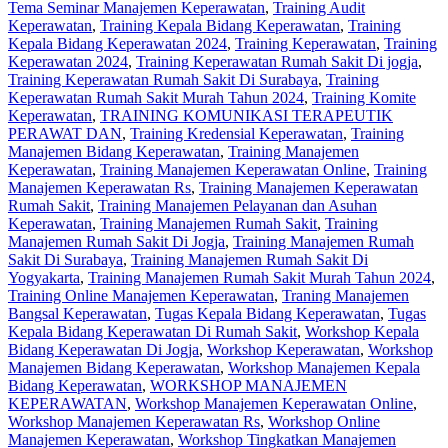
Tema Seminar Manajemen Keperawatan
,
Training Audit
Keperawatan
,
Training Kepala Bidang Keperawatan
,
Training
Kepala Bidang Keperawatan 2024
,
Training Keperawatan
,
Training
Keperawatan 2024
,
Training Keperawatan Rumah Sakit Di jogja
,
Training Keperawatan Rumah Sakit Di Surabaya
,
Training
Keperawatan Rumah Sakit Murah Tahun 2024
,
Training Komite
Keperawatan
,
TRAINING KOMUNIKASI TERAPEUTIK
PERAWAT DAN
,
Training Kredensial Keperawatan
,
Training
Manajemen Bidang Keperawatan
,
Training Manajemen
Keperawatan
,
Training Manajemen Keperawatan Online
,
Training
Manajemen Keperawatan Rs
,
Training Manajemen Keperawatan
Rumah Sakit
,
Training Manajemen Pelayanan dan Asuhan
Keperawatan
,
Training Manajemen Rumah Sakit
,
Training
Manajemen Rumah Sakit Di Jogja
,
Training Manajemen Rumah
Sakit Di Surabaya
,
Training Manajemen Rumah Sakit Di
Yogyakarta
,
Training Manajemen Rumah Sakit Murah Tahun 2024
,
Training Online Manajemen Keperawatan
,
Traning Manajemen
Bangsal Keperawatan
,
Tugas Kepala Bidang Keperawatan
,
Tugas
Kepala Bidang Keperawatan Di Rumah Sakit
,
Workshop Kepala
Bidang Keperawatan Di Jogja
,
Workshop Keperawatan
,
Workshop
Manajemen Bidang Keperawatan
,
Workshop Manajemen Kepala
Bidang Keperawatan
,
WORKSHOP MANAJEMEN
KEPERAWATAN
,
Workshop Manajemen Keperawatan Online
,
Workshop Manajemen Keperawatan Rs
,
Workshop Online
Manajemen Keperawatan
,
Workshop Tingkatkan Manajemen