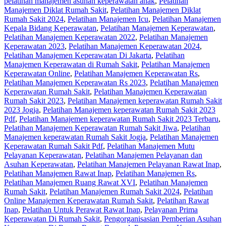
pelatihan manajemen asuhan keperawatan anak
,
Pelatihan
Manajemen Diklat Rumah Sakit
,
Pelatihan Manajemen Diklat
Rumah Sakit 2024
,
Pelatihan Manajemen Icu
,
Pelatihan Manajemen
Kepala Bidang Keperawatan
,
Pelatihan Manajemen Keperawatan
,
Pelatihan Manajemen Keperawatan 2022
,
Pelatihan Manajemen
Keperawatan 2023
,
Pelatihan Manajemen Keperawatan 2024
,
Pelatihan Manajemen Keperawatan Di Jakarta
,
Pelatihan
Manajemen Keperawatan di Rumah Sakit
,
Pelatihan Manajemen
Keperawatan Online
,
Pelatihan Manajemen Keperawatan Rs
,
Pelatihan Manajemen Keperawatan Rs 2023
,
Pelatihan Manajemen
Keperawatan Rumah Sakit
,
Pelatihan Manajemen Keperawatan
Rumah Sakit 2023
,
Pelatihan Manajemen keperawatan Rumah Sakit
2023 Jogja
,
Pelatihan Manajemen keperawatan Rumah Sakit 2023
Pdf
,
Pelatihan Manajemen keperawatan Rumah Sakit 2023 Terbaru
,
Pelatihan Manajemen Keperawatan Rumah Sakit Jiwa
,
Pelatihan
Manajemen keperawatan Rumah Sakit Jogja
,
Pelatihan Manajemen
Keperawatan Rumah Sakit Pdf
,
Pelatihan Manajemen Mutu
Pelayanan Keperawatan
,
Pelatihan Manajemen Pelayanan dan
Asuhan Keperawatan
,
Pelatihan Manajemen Pelayanan Rawat Inap
,
Pelatihan Manajemen Rawat Inap
,
Pelatihan Manajemen Rs
,
Pelatihan Manajemen Ruang Rawat XVI
,
Pelatihan Manajemen
Rumah Sakit
,
Pelatihan Manajemen Rumah Sakit 2024
,
Pelatihan
Online Manajemen Keperawatan Rumah Sakit
,
Pelatihan Rawat
Inap
,
Pelatihan Untuk Perawat Rawat Inap
,
Pelayanan Prima
Keperawatan Di Rumah Sakit
,
Pengorganisasian Pemberian Asuhan