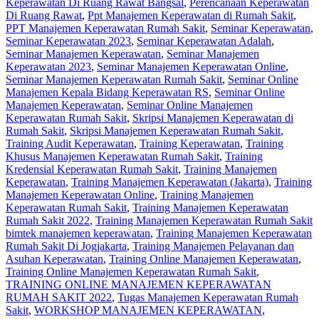
Keperawatan Di Ruang Rawat Bangsal
,
Perencanaan Keperawatan
Di Ruang Rawat
,
Ppt Manajemen Keperawatan di Rumah Sakit
,
PPT Manajemen Keperawatan Rumah Sakit
,
Seminar Keperawatan
,
Seminar Keperawatan 2023
,
Seminar Keperawatan Adalah
,
Seminar Manajemen Keperawatan
,
Seminar Manajemen
Keperawatan 2023
,
Seminar Manajemen Keperawatan Online
,
Seminar Manajemen Keperawatan Rumah Sakit
,
Seminar Online
Manajemen Kepala Bidang Keperawatan RS
,
Seminar Online
Manajemen Keperawatan
,
Seminar Online Manajemen
Keperawatan Rumah Sakit
,
Skripsi Manajemen Keperawatan di
Rumah Sakit
,
Skripsi Manajemen Keperawatan Rumah Sakit
,
Training Audit Keperawatan
,
Training Keperawatan
,
Training
Khusus Manajemen Keperawatan Rumah Sakit
,
Training
Kredensial Keperawatan Rumah Sakit
,
Training Manajemen
Keperawatan
,
Training Manajemen Keperawatan (Jakarta)
,
Training
Manajemen Keperawatan Online
,
Training Manajemen
Keperawatan Rumah Sakit
,
Training Manajemen Keperawatan
Rumah Sakit 2022
,
Training Manajemen Keperawatan Rumah Sakit
bimtek manajemen keperawatan
,
Training Manajemen Keperawatan
Rumah Sakit Di Jogjakarta
,
Training Manajemen Pelayanan dan
Asuhan Keperawatan
,
Training Online Manajemen Keperawatan
,
Training Online Manajemen Keperawatan Rumah Sakit
,
TRAINING ONLINE MANAJEMEN KEPERAWATAN
RUMAH SAKIT 2022
,
Tugas Manajemen Keperawatan Rumah
Sakit
,
WORKSHOP MANAJEMEN KEPERAWATAN
,