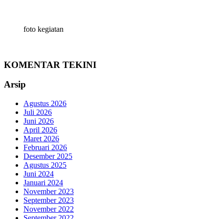
foto kegiatan
KOMENTAR TEKINI
Arsip
Agustus 2026
Juli 2026
Juni 2026
April 2026
Maret 2026
Februari 2026
Desember 2025
Agustus 2025
Juni 2024
Januari 2024
November 2023
September 2023
November 2022
September 2022