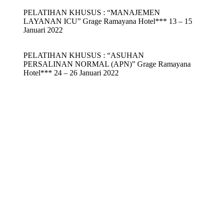
PELATIHAN KHUSUS : “MANAJEMEN
LAYANAN ICU” Grage Ramayana Hotel*** 13 – 15
Januari 2022
PELATIHAN KHUSUS : “ASUHAN
PERSALINAN NORMAL (APN)” Grage Ramayana
Hotel*** 24 – 26 Januari 2022