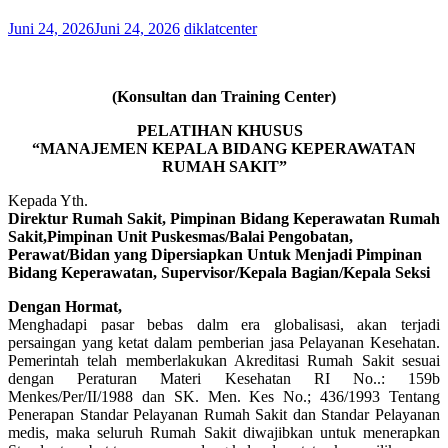
Juni 24, 2026
Juni 24, 2026
diklatcenter
(Konsultan dan Training Center)
PELATIHAN KHUSUS
“MANAJEMEN KEPALA BIDANG KEPERAWATAN
RUMAH SAKIT”
Kepada Yth.
Direktur Rumah Sakit, Pimpinan Bidang Keperawatan Rumah
Sakit,Pimpinan Unit Puskesmas/Balai Pengobatan,
Perawat/Bidan yang Dipersiapkan Untuk Menjadi Pimpinan
Bidang Keperawatan, Supervisor/Kepala Bagian/Kepala Seksi
Dengan Hormat,
Menghadapi pasar bebas dalm era globalisasi, akan terjadi
persaingan yang ketat dalam pemberian jasa Pelayanan Kesehatan.
Pemerintah telah memberlakukan Akreditasi Rumah Sakit sesuai
dengan Peraturan Materi Kesehatan RI No..: 159b
Menkes/Per/II/1988 dan SK. Men. Kes No.; 436/1993 Tentang
Penerapan Standar Pelayanan Rumah Sakit dan Standar Pelayanan
medis, maka seluruh Rumah Sakit diwajibkan untuk menerapkan