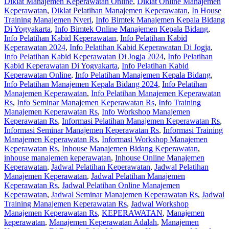
Diklat Manajemen Keperawatan Online
,
Diklat Online Manajemen
Keperawatan
,
Diklat Pelatihan Manajemen Keperawatan
,
In House
Training Manajemen Nyeri
,
Info Bimtek Manajemen Kepala Bidang
Di Yogyakarta
,
Info Bimtek Online Manajemen Kepala Bidang
,
Info Pelatihan Kabid Keperawatan
,
Info Pelatihan Kabid
Keperawatan 2024
,
Info Pelatihan Kabid Keperawatan Di Jogja
,
Info Pelatihan Kabid Keperawatan Di Jogja 2024
,
Info Pelatihan
Kabid Keperawatan Di Yogyakarta
,
Info Pelatihan Kabid
Keperawatan Online
,
Info Pelatihan Manajemen Kepala Bidang
,
Info Pelatihan Manajemen Kepala Bidang 2024
,
Info Pelatihan
Manajemen Keperawatan
,
Info Pelatihan Manajemen Keperawatan
Rs
,
Info Seminar Manajemen Keperawatan Rs
,
Info Training
Manajemen Keperawatan Rs
,
Info Workshop Manajemen
Keperawatan Rs
,
Informasi Pelatihan Manajemen Keperawatan Rs
,
Informasi Seminar Manajemen Keperawatan Rs
,
Informasi Training
Manajemen Keperawatan Rs
,
Informasi Workshop Manajemen
Keperawatan Rs
,
Inhouse Manajemen Bidang Keperawatan
,
inhouse manajemen keperawatan
,
Inhouse Online Manajemen
Keperawatan
,
Jadwal Pelatihan Keperawatan
,
Jadwal Pelatihan
Manajemen Keperawatan
,
Jadwal Pelatihan Manajemen
Keperawatan Rs
,
Jadwal Pelatihan Online Manajemen
Keperawatan
,
Jadwal Seminar Manajemen Keperawatan Rs
,
Jadwal
Training Manajemen Keperawatan Rs
,
Jadwal Workshop
Manajemen Keperawatan Rs
,
KEPERAWATAN
,
Manajemen
keperawatan
,
Manajemen Keperawatan Adalah
,
Manajemen