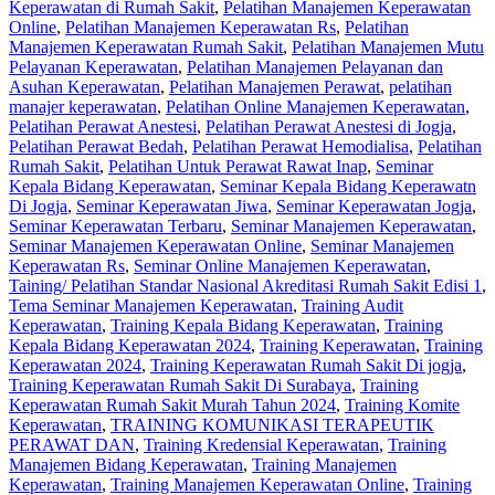
Keperawatan di Rumah Sakit
,
Pelatihan Manajemen Keperawatan
Online
,
Pelatihan Manajemen Keperawatan Rs
,
Pelatihan
Manajemen Keperawatan Rumah Sakit
,
Pelatihan Manajemen Mutu
Pelayanan Keperawatan
,
Pelatihan Manajemen Pelayanan dan
Asuhan Keperawatan
,
Pelatihan Manajemen Perawat
,
pelatihan
manajer keperawatan
,
Pelatihan Online Manajemen Keperawatan
,
Pelatihan Perawat Anestesi
,
Pelatihan Perawat Anestesi di Jogja
,
Pelatihan Perawat Bedah
,
Pelatihan Perawat Hemodialisa
,
Pelatihan
Rumah Sakit‎
,
Pelatihan Untuk Perawat Rawat Inap
,
Seminar
Kepala Bidang Keperawatan
,
Seminar Kepala Bidang Keperawatn
Di Jogja
,
Seminar Keperawatan Jiwa
,
Seminar Keperawatan Jogja
,
Seminar Keperawatan Terbaru
,
Seminar Manajemen Keperawatan
,
Seminar Manajemen Keperawatan Online
,
Seminar Manajemen
Keperawatan Rs
,
Seminar Online Manajemen Keperawatan
,
Taining/ Pelatihan Standar Nasional Akreditasi Rumah Sakit Edisi 1
,
Tema Seminar Manajemen Keperawatan
,
Training Audit
Keperawatan
,
Training Kepala Bidang Keperawatan
,
Training
Kepala Bidang Keperawatan 2024
,
Training Keperawatan
,
Training
Keperawatan 2024
,
Training Keperawatan Rumah Sakit Di jogja
,
Training Keperawatan Rumah Sakit Di Surabaya
,
Training
Keperawatan Rumah Sakit Murah Tahun 2024
,
Training Komite
Keperawatan
,
TRAINING KOMUNIKASI TERAPEUTIK
PERAWAT DAN
,
Training Kredensial Keperawatan
,
Training
Manajemen Bidang Keperawatan
,
Training Manajemen
Keperawatan
,
Training Manajemen Keperawatan Online
,
Training