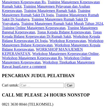
Manajemen Keperawatan Rs
,
Training Manajemen Keperawatan
Rumah Sakit
,
Training Manajemen Pelayanan dan Asuhan
Keperawatan
,
Training Manajemen Rumah Sakit
,
Training
Manajemen Rumah Sakit Di Jogja
,
Training Manajemen Rumah
Sakit Di Surabaya
,
Training Manajemen Rumah Sakit Di
Yogyakarta
,
Training Manajemen Rumah Sakit Murah Tahun 2024
,
Training Online Manajemen Keperawatan
,
Traning Manajemen
Bangsal Keperawatan
,
Tugas Kepala Bidang Keperawatan
,
Tugas
Kepala Bidang Keperawatan Di Rumah Sakit
,
Workshop Kepala
Bidang Keperawatan Di Jogja
,
Workshop Keperawatan
,
Workshop
Manajemen Bidang Keperawatan
,
Workshop Manajemen Kepala
Bidang Keperawatan
,
WORKSHOP MANAJEMEN
KEPERAWATAN
,
Workshop Manajemen Keperawatan Online
,
Workshop Manajemen Keperawatan Rs
,
Workshop Online
Manajemen Keperawatan
,
Workshop Tingkatkan Manajemen
Rawat Inap
Leave a comment
PENCARIAN JUDUL PELATIHAN
Cari untuk:
CALL ME PLEASE 24 HOURS NONSTOP
0821 3630 8044 (TELKOMSEL)