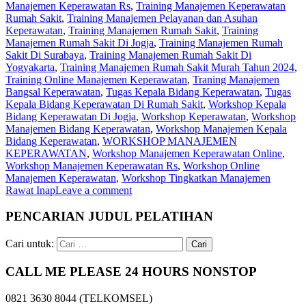
Manajemen Keperawatan Rs
,
Training Manajemen Keperawatan
Rumah Sakit
,
Training Manajemen Pelayanan dan Asuhan
Keperawatan
,
Training Manajemen Rumah Sakit
,
Training
Manajemen Rumah Sakit Di Jogja
,
Training Manajemen Rumah
Sakit Di Surabaya
,
Training Manajemen Rumah Sakit Di
Yogyakarta
,
Training Manajemen Rumah Sakit Murah Tahun 2024
,
Training Online Manajemen Keperawatan
,
Traning Manajemen
Bangsal Keperawatan
,
Tugas Kepala Bidang Keperawatan
,
Tugas
Kepala Bidang Keperawatan Di Rumah Sakit
,
Workshop Kepala
Bidang Keperawatan Di Jogja
,
Workshop Keperawatan
,
Workshop
Manajemen Bidang Keperawatan
,
Workshop Manajemen Kepala
Bidang Keperawatan
,
WORKSHOP MANAJEMEN
KEPERAWATAN
,
Workshop Manajemen Keperawatan Online
,
Workshop Manajemen Keperawatan Rs
,
Workshop Online
Manajemen Keperawatan
,
Workshop Tingkatkan Manajemen
Rawat Inap
Leave a comment
PENCARIAN JUDUL PELATIHAN
Cari untuk:
CALL ME PLEASE 24 HOURS NONSTOP
0821 3630 8044 (TELKOMSEL)