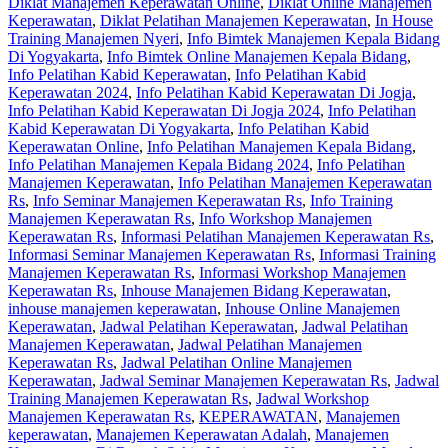
Diklat Manajemen Keperawatan Online
,
Diklat Online Manajemen
Keperawatan
,
Diklat Pelatihan Manajemen Keperawatan
,
In House
Training Manajemen Nyeri
,
Info Bimtek Manajemen Kepala Bidang
Di Yogyakarta
,
Info Bimtek Online Manajemen Kepala Bidang
,
Info Pelatihan Kabid Keperawatan
,
Info Pelatihan Kabid
Keperawatan 2024
,
Info Pelatihan Kabid Keperawatan Di Jogja
,
Info Pelatihan Kabid Keperawatan Di Jogja 2024
,
Info Pelatihan
Kabid Keperawatan Di Yogyakarta
,
Info Pelatihan Kabid
Keperawatan Online
,
Info Pelatihan Manajemen Kepala Bidang
,
Info Pelatihan Manajemen Kepala Bidang 2024
,
Info Pelatihan
Manajemen Keperawatan
,
Info Pelatihan Manajemen Keperawatan
Rs
,
Info Seminar Manajemen Keperawatan Rs
,
Info Training
Manajemen Keperawatan Rs
,
Info Workshop Manajemen
Keperawatan Rs
,
Informasi Pelatihan Manajemen Keperawatan Rs
,
Informasi Seminar Manajemen Keperawatan Rs
,
Informasi Training
Manajemen Keperawatan Rs
,
Informasi Workshop Manajemen
Keperawatan Rs
,
Inhouse Manajemen Bidang Keperawatan
,
inhouse manajemen keperawatan
,
Inhouse Online Manajemen
Keperawatan
,
Jadwal Pelatihan Keperawatan
,
Jadwal Pelatihan
Manajemen Keperawatan
,
Jadwal Pelatihan Manajemen
Keperawatan Rs
,
Jadwal Pelatihan Online Manajemen
Keperawatan
,
Jadwal Seminar Manajemen Keperawatan Rs
,
Jadwal
Training Manajemen Keperawatan Rs
,
Jadwal Workshop
Manajemen Keperawatan Rs
,
KEPERAWATAN
,
Manajemen
keperawatan
,
Manajemen Keperawatan Adalah
,
Manajemen