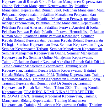
Keperawatan di Rumah Sakit
,
Pelatihan Manajemen Keperawatan
Online
,
Pelatihan Manajemen Keperawatan Rs
,
Pelatihan
Manajemen Keperawatan Rumah Sakit
,
Pelatihan Manajemen Mutu
Pelayanan Keperawatan
,
Pelatihan Manajemen Pelayanan dan
Asuhan Keperawatan
,
Pelatihan Manajemen Perawat
,
pelatihan
manajer keperawatan
,
Pelatihan Online Manajemen Keperawatan
,
Pelatihan Perawat Anestesi
,
Pelatihan Perawat Anestesi di Jogja
,
Pelatihan Perawat Bedah
,
Pelatihan Perawat Hemodialisa
,
Pelatihan
Rumah Sakit‎
,
Pelatihan Untuk Perawat Rawat Inap
,
Seminar
Kepala Bidang Keperawatan
,
Seminar Kepala Bidang Keperawatn
Di Jogja
,
Seminar Keperawatan Jiwa
,
Seminar Keperawatan Jogja
,
Seminar Keperawatan Terbaru
,
Seminar Manajemen Keperawatan
,
Seminar Manajemen Keperawatan Online
,
Seminar Manajemen
Keperawatan Rs
,
Seminar Online Manajemen Keperawatan
,
Taining/ Pelatihan Standar Nasional Akreditasi Rumah Sakit Edisi 1
,
Tema Seminar Manajemen Keperawatan
,
Training Audit
Keperawatan
,
Training Kepala Bidang Keperawatan
,
Training
Kepala Bidang Keperawatan 2024
,
Training Keperawatan
,
Training
Keperawatan 2024
,
Training Keperawatan Rumah Sakit Di jogja
,
Training Keperawatan Rumah Sakit Di Surabaya
,
Training
Keperawatan Rumah Sakit Murah Tahun 2024
,
Training Komite
Keperawatan
,
TRAINING KOMUNIKASI TERAPEUTIK
PERAWAT DAN
,
Training Kredensial Keperawatan
,
Training
Manajemen Bidang Keperawatan
,
Training Manajemen
Keperawatan
,
Training Manajemen Keperawatan Online
,
Training