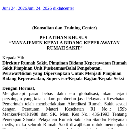
Juni 24, 2026
Juni 24, 2026
diklatcenter
(Konsultan dan Training Center)
PELATIHAN KHUSUS
“MANAJEMEN KEPALA BIDANG KEPERAWATAN
RUMAH SAKIT”
Kepada Yth.
Direktur Rumah Sakit, Pimpinan Bidang Keperawatan Rumah
Sakit,Pimpinan Unit Puskesmas/Balai Pengobatan,
Perawat/Bidan yang Dipersiapkan Untuk Menjadi Pimpinan
Bidang Keperawatan, Supervisor/Kepala Bagian/Kepala Seksi
Dengan Hormat,
Menghadapi pasar bebas dalm era globalisasi, akan terjadi
persaingan yang ketat dalam pemberian jasa Pelayanan Kesehatan.
Pemerintah telah memberlakukan Akreditasi Rumah Sakit sesuai
dengan Peraturan Materi Kesehatan RI No..: 159b
Menkes/Per/II/1988 dan SK. Men. Kes No.; 436/1993 Tentang
Penerapan Standar Pelayanan Rumah Sakit dan Standar Pelayanan
medis, maka seluruh Rumah Sakit diwajibkan untuk menerapkan