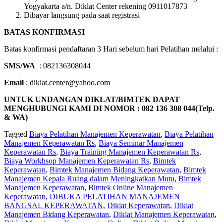
Yogyakarta a/n. Diklat Center rekening 0911017873
Dibayar langsung pada saat registrasi
BATAS KONFIRMASI
Batas konfirmasi pendaftaran 3 Hari sebelum hari Pelatihan melalui :
SMS/WA
: 082136308044
Email
: diklat.center@yahoo.com
UNTUK UNDANGAN DIKLAT/BIMTEK DAPAT
MENGHUBUNGI KAMI DI NOMOR : 082 136 308 044(Telp.
& WA)
Tagged
Biaya Pelatihan Manajemen Keperawatan
,
Biaya Pelatihan
Manajemen Keperawatan Rs
,
Biaya Seminar Manajemen
Keperawatan Rs
,
Biaya Training Manajemen Keperawatan Rs
,
Biaya Workhsop Manajemen Keperawatan Rs
,
Bimtek
Keperawatan
,
Bimtek Manajemen Bidang Keperawatan
,
Bimtek
Manajemen Kepala Ruang dalam Meningkatkan Mutu
,
Bimtek
Manajemen Keperawatan
,
Bimtek Online Manajemen
Keperawatan
,
DIBUKA PELATIHAN MANAJEMEN
BANGSAL KEPERAWATAN
,
Diklat Keperawatan
,
Diklat
Manajemen Bidang Keperawatan
,
Diklat Manajemen Keperawatan
,