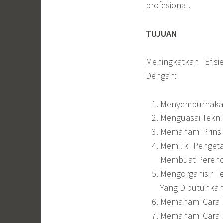
profesional.
TUJUAN
Meningkatkan Efisi
Dengan:
Menyempurnakan 
Menguasai Tekn
Memahami Prinsi
Memiliki Penget
Membuat Peren
Mengorganisir T
Yang Dibutuhkan
Memahami Cara 
Memahami Cara M