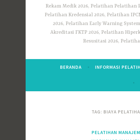
Rekam Medik 2026, Pelatihan Pelatihan 
Pelatihan Kredensial 2026, Pelatihan IP
2026, Pelatihan Early Warning System
Akreditasi FKTP 2026, Pelatihan Hiper
Resusitasi 2026, Pelati
BERANDA
INFORMASI PELATI
TAG:
BIAYA PELATIH
PELATIHAN MANAJE