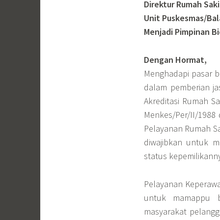
Direktur Rumah Sak
Unit Puskesmas/Bal
Menjadi Pimpinan B
Dengan Hormat,
Menghadapi pasar be
dalam pemberian ja
Akreditasi Rumah Sa
Menkes/Per/II/1988
Pelayanan Rumah Sa
diwajibkan untuk 
status kepemilikann
Pelayanan Keperawat
untuk mamappu b
masyarakat pelang