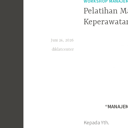
WORKSHOP MANAJE
Pelatihan M
Keperawata
Juni 24, 2026
diklatcenter
“MANAJEM
Kepada Yth.