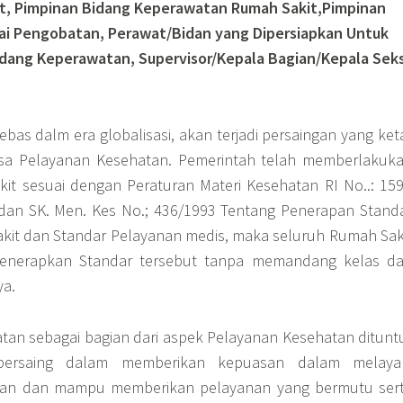
it, Pimpinan Bidang Keperawatan Rumah Sakit,Pimpinan
ai Pengobatan, Perawat/Bidan yang Dipersiapkan Untuk
idang Keperawatan, Supervisor/Kepala Bagian/Kepala Seks
bas dalm era globalisasi, akan terjadi persaingan yang ket
sa Pelayanan Kesehatan. Pemerintah telah memberlakuk
kit sesuai dengan Peraturan Materi Kesehatan RI No..: 15
 dan SK. Men. Kes No.; 436/1993 Tentang Penerapan Stand
kit dan Standar Pelayanan medis, maka seluruh Rumah Sak
menerapkan Standar tersebut tanpa memandang kelas d
ya.
an sebagai bagian dari aspek Pelayanan Kesehatan ditunt
ersaing dalam memberikan kepuasan dalam melaya
gan dan mampu memberikan pelayanan yang bermutu ser