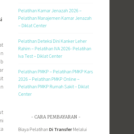
Pelatihan Kamar Jenazah 2026 –
Pelatihan Manajemen Kamar Jenazah
i
– Diklat Center
Pelatihan Deteksi Dini Kanker Leher
at
Rahim – Pelatihan IVA 2026- Pelatihan
an
Iva Test – Diklat Center
9b
ar
Pelatihan PMKP – Pelatihan PMKP Kars
it
2026 – Pelatihan PMKP Online –
an
Pelatihan PMKP Rumah Sakit – Diklat
Center
ut
CARA PEMBAYARAN
ni
ta
Biaya Pelatihan
Di Transfer
Melalui