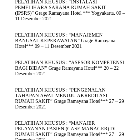
PELATIHAN KHUSUS : “INSTALASI
PEMELIHARA SARANA RUMAH SAKIT
(IPSRS)” Grage Ramayana Hotel *** Yogyakarta, 09 –
11 Desember 2021
PELATIHAN KHUSUS : “MANAJEMEN
BANGSAL KEPERAWATAN” Grage Ramayana
Hotel*** 09 – 11 Desember 2021
PELATIHAN KHUSUS : “ASESOR KOMPETENSI
BAGI BIDAN” Grage Ramayana Hotel*** 20 – 22
Desember 2021
PELATIHAN KHUSUS : “PENGENALAN
TAHAPAN AWAL MENUJU AKREDITASI
RUMAH SAKIT” Grage Ramayana Hotel*** 27 – 29
Desember 2021
PELATIHAN KHUSUS : “MANAJER
PELAYANAN PASIEN (CASE MANAGER) DI
RUMAH SAKIT” Grage Ramayana Hotel*** 27 – 29
Desember 2021