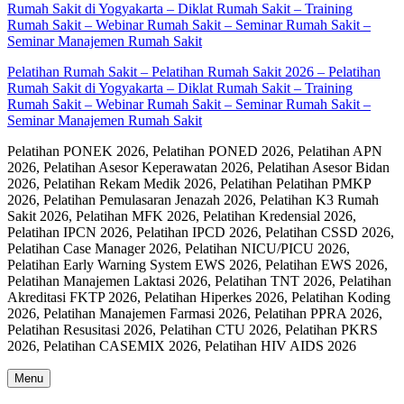
Pelatihan Rumah Sakit – Pelatihan Rumah Sakit 2026 – Pelatihan
Rumah Sakit di Yogyakarta – Diklat Rumah Sakit – Training
Rumah Sakit – Webinar Rumah Sakit – Seminar Rumah Sakit –
Seminar Manajemen Rumah Sakit
Pelatihan PONEK 2026, Pelatihan PONED 2026, Pelatihan APN
2026, Pelatihan Asesor Keperawatan 2026, Pelatihan Asesor Bidan
2026, Pelatihan Rekam Medik 2026, Pelatihan Pelatihan PMKP
2026, Pelatihan Pemulasaran Jenazah 2026, Pelatihan K3 Rumah
Sakit 2026, Pelatihan MFK 2026, Pelatihan Kredensial 2026,
Pelatihan IPCN 2026, Pelatihan IPCD 2026, Pelatihan CSSD 2026,
Pelatihan Case Manager 2026, Pelatihan NICU/PICU 2026,
Pelatihan Early Warning System EWS 2026, Pelatihan EWS 2026,
Pelatihan Manajemen Laktasi 2026, Pelatihan TNT 2026, Pelatihan
Akreditasi FKTP 2026, Pelatihan Hiperkes 2026, Pelatihan Koding
2026, Pelatihan Manajemen Farmasi 2026, Pelatihan PPRA 2026,
Pelatihan Resusitasi 2026, Pelatihan CTU 2026, Pelatihan PKRS
2026, Pelatihan CASEMIX 2026, Pelatihan HIV AIDS 2026
Menu