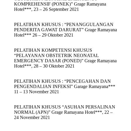
KOMPREHENSIF (PONEK)” Grage Ramayana
Hotel***, 23 – 26 September 2021
PELATIHAN KHUSUS : “PENANGGULANGAN
PENDERITA GAWAT DARURAT” Grage Ramayana
Hotel*** 26 – 29 Oktober 2021
PELATIHAN KOMPETENSI KHUSUS
“PELAYANAN OBSTETRIK NEONATAL
EMERGENCY DASAR (PONED)” Grage Ramayana
Hotel***, 28 – 30 Oktober 2021
PELATIHAN KHUSUS : “PENCEGAHAN DAN
PENGENDALIAN INFEKSI” Garage Ramayana***
11 – 13 November 2021
PELATIHAN KHUSUS “ASUHAN PERSALINAN
NORMAL (APN)” Grage Ramayana Hotel***, 22 –
24 November 2021