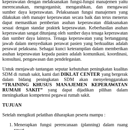
keperawatan dengan melaksanakan fungsi-fungsi manajemen yaitu
merencanakan, mengorganisir, mengarahkan, dan mengawasi
sumber daya keperawatan. Pelaksanaan fungsi manajemen yang
dilakukan oleh manajer keperawatan secara baik dan terus menerus
dapat memastikan pemberian asuhan keperawatan dilaksanakan
sesuai dengan standar praktek keperawatan. Keberhasilan asuhan
keperawatan sangat ditunjang oleh sumber daya tenaga keperawatan
dan sumber daya lainnya. Tenaga keperawatan yang bertanggung
jawab dalam menyediakan perawat pasien yang berkualitas adalah
perawat pelaksana. Sebagai kunci keterampilan dalam memberikan
asuhan keperawatan kepada pasien adalah komunikasi, koordinasi,
konsultasi, pengawasan dan pendelegasian.
Untuk menjawab tantangan seputar kebutuhan peningkatan kualitas
SDM di rumah sakit, kami dari
DIKLAT CENTER
yang bergerak
dalam bidang peningkatan SDM akan menyelenggarakan
“
TRAINING KHUSUS MANAJEMEN KEPERAWATAN
RUMAH SAKIT”
yang dapat dijadikan pilihan dalam
meningkatkan kompetensi pegawai rumah sakit.
TUJUAN
Setelah mengikuti pelatihan diharapkan peserta mampu :
Menerapkan fungsi perencanaan (planning) dalam ruang
rawat