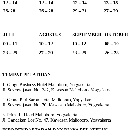
12 – 14
12 – 14
12 – 14
13 – 15
26- 28
26 – 28
29 – 31
27 – 29
JULI
AGUSTUS
SEPTEMBER
OKTOBER
09 – 11
10 – 12
10 – 12
08 – 10
23 – 25
27 – 29
23 – 25
26 – 28
TEMPAT PELATIHAN :
1. Grage Business Hotel Malioboro, Yogyakarta
Jl. Sosrowijayan No. 242, Kawasan Malioboro, Yogyakarta
2. Grand Puri Saron Hotel Malioboro, Yogyakarta
Jl. Sosrowijayan No. 70, Kawasan Malioboro, Yogyakarta
3. Prima In Hotel Malioboro, Yogyakarta
Jl. Gandekan Lor No. 47, Kawasan Malioboro, Yogyakarta
INFO PENDAFTARAN DAN BIAYA PELATIHAN