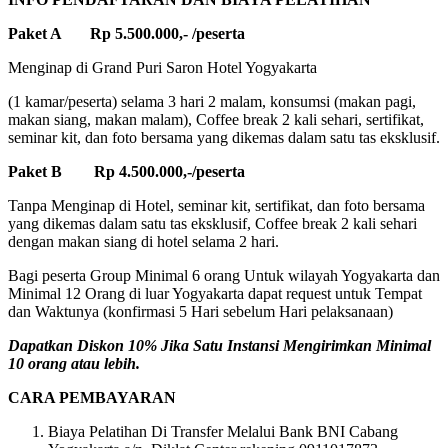
Paket A Rp 5.500.000,- /peserta
Menginap di Grand Puri Saron Hotel Yogyakarta
(1 kamar/peserta) selama 3 hari 2 malam, konsumsi (makan pagi,
makan siang, makan malam), Coffee break 2 kali sehari, sertifikat,
seminar kit, dan foto bersama yang dikemas dalam satu tas eksklusif.
Paket B Rp 4.500.000,-/peserta
Tanpa Menginap di Hotel, seminar kit, sertifikat, dan foto bersama
yang dikemas dalam satu tas eksklusif, Coffee break 2 kali sehari
dengan makan siang di hotel selama 2 hari.
Bagi peserta Group Minimal 6 orang Untuk wilayah Yogyakarta dan
Minimal 12 Orang di luar Yogyakarta dapat request untuk Tempat
dan Waktunya (konfirmasi 5 Hari sebelum Hari pelaksanaan)
Dapatkan Diskon 10% Jika Satu Instansi Mengirimkan Minimal
10 orang atau lebih.
CARA PEMBAYARAN
Biaya Pelatihan Di Transfer Melalui Bank BNI Cabang