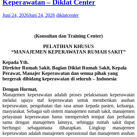
Keperawatan – Diklat Center
Juni 24, 2026
Juni 24, 2026
diklatcenter
(Konsultan dan Training Center)
PELATIHAN KHUSUS
“MANAJEMEN KEPERAWATAN RUMAH SAKIT”
Kepada Yth.
Direktur Rumah Sakit, Bagian Diklat Rumah Sakit, Kepala
Perawat, Manajer Keperawatan dan semua pihak yang
bergerak dibidang keperawatan di seluruh – Indonesia
Dengan Hormat,
Manajemen keperawatan adalah proses pelaksanaan keperawatan
melalui upaya staf keperawatan untuk memberikan asuhan
keperawatan, pengobatan dan rasa aman kepada pasien, keluarga,
masyarakat. Sebagai sub sistem manajemen rumah sakit, manajemen
pelayanan keperawatan harus memperoleh tempat dan perhatian
sama dengan manajemen lainnya, sehingga rumah sakit dapat
berfungsi sebagaimana diharapkan. Lingkup manajemen
keperawatan adalah manajemen operasional dan manajemen asuhan