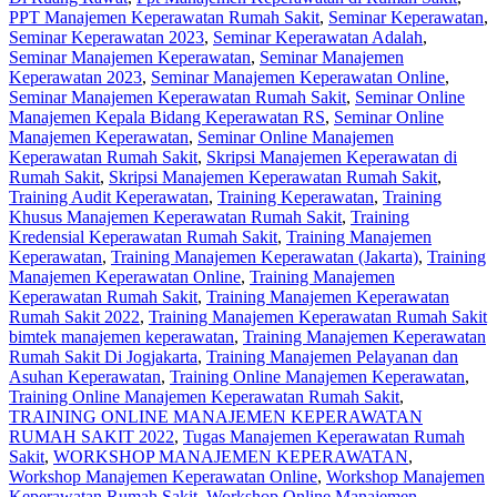
PPT Manajemen Keperawatan Rumah Sakit
,
Seminar Keperawatan
,
Seminar Keperawatan 2023
,
Seminar Keperawatan Adalah
,
Seminar Manajemen Keperawatan
,
Seminar Manajemen
Keperawatan 2023
,
Seminar Manajemen Keperawatan Online
,
Seminar Manajemen Keperawatan Rumah Sakit
,
Seminar Online
Manajemen Kepala Bidang Keperawatan RS
,
Seminar Online
Manajemen Keperawatan
,
Seminar Online Manajemen
Keperawatan Rumah Sakit
,
Skripsi Manajemen Keperawatan di
Rumah Sakit
,
Skripsi Manajemen Keperawatan Rumah Sakit
,
Training Audit Keperawatan
,
Training Keperawatan
,
Training
Khusus Manajemen Keperawatan Rumah Sakit
,
Training
Kredensial Keperawatan Rumah Sakit
,
Training Manajemen
Keperawatan
,
Training Manajemen Keperawatan (Jakarta)
,
Training
Manajemen Keperawatan Online
,
Training Manajemen
Keperawatan Rumah Sakit
,
Training Manajemen Keperawatan
Rumah Sakit 2022
,
Training Manajemen Keperawatan Rumah Sakit
bimtek manajemen keperawatan
,
Training Manajemen Keperawatan
Rumah Sakit Di Jogjakarta
,
Training Manajemen Pelayanan dan
Asuhan Keperawatan
,
Training Online Manajemen Keperawatan
,
Training Online Manajemen Keperawatan Rumah Sakit
,
TRAINING ONLINE MANAJEMEN KEPERAWATAN
RUMAH SAKIT 2022
,
Tugas Manajemen Keperawatan Rumah
Sakit
,
WORKSHOP MANAJEMEN KEPERAWATAN
,
Workshop Manajemen Keperawatan Online
,
Workshop Manajemen
Keperawatan Rumah Sakit
,
Workshop Online Manajemen