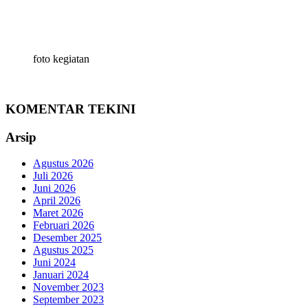
foto kegiatan
KOMENTAR TEKINI
Arsip
Agustus 2026
Juli 2026
Juni 2026
April 2026
Maret 2026
Februari 2026
Desember 2025
Agustus 2025
Juni 2024
Januari 2024
November 2023
September 2023