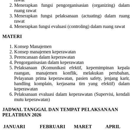
Menerapkan fungsi pengorganisasian (organizing) dalam
ruang rawat
Menerapkan fungsi pelaksanaan (actuating) dalam ruang
rawat
Menerapkan fungsi evaluasi (controling) dalam ruang rawat
MATERI
Konsep Manajemen
Konsep manajemen keperawatan
Perencanaan dalam keperawatan
Pengorganisasian dalam keperawatan
Pelaksanaan (Komunikasi efektif, kepemimpinan kepala
ruangan, manajemen konflik, melakukan perubahan,
Pelayanan prima keperawatan, pasien safety, jenjang karir,
handling komplain, kerjasama tim yang efektif) dalam
keperawatan
Pelaksanaan evaluasi dalam keperawatan (Supervisi, kendali
mutu keperawatan)
JADWAL TANGGAL DAN TEMPAT PELAKSANAAN
PELATIHAN 2026
JANUARI
FEBRUARI
MARET
APRIL