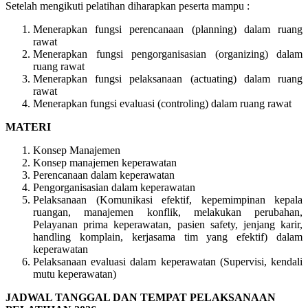
Setelah mengikuti pelatihan diharapkan peserta mampu :
Menerapkan fungsi perencanaan (planning) dalam ruang
rawat
Menerapkan fungsi pengorganisasian (organizing) dalam
ruang rawat
Menerapkan fungsi pelaksanaan (actuating) dalam ruang
rawat
Menerapkan fungsi evaluasi (controling) dalam ruang rawat
MATERI
Konsep Manajemen
Konsep manajemen keperawatan
Perencanaan dalam keperawatan
Pengorganisasian dalam keperawatan
Pelaksanaan (Komunikasi efektif, kepemimpinan kepala
ruangan, manajemen konflik, melakukan perubahan,
Pelayanan prima keperawatan, pasien safety, jenjang karir,
handling komplain, kerjasama tim yang efektif) dalam
keperawatan
Pelaksanaan evaluasi dalam keperawatan (Supervisi, kendali
mutu keperawatan)
JADWAL TANGGAL DAN TEMPAT PELAKSANAAN