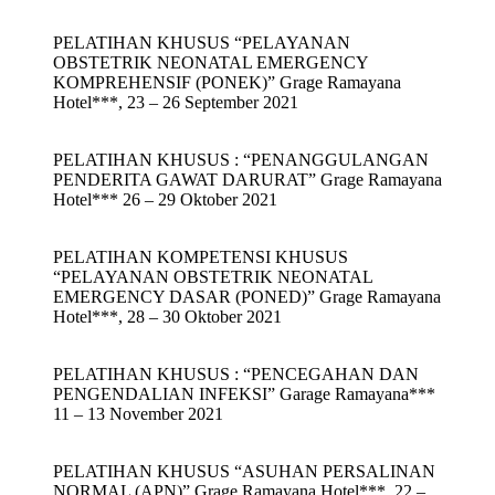
PELATIHAN KHUSUS “PELAYANAN
OBSTETRIK NEONATAL EMERGENCY
KOMPREHENSIF (PONEK)” Grage Ramayana
Hotel***, 23 – 26 September 2021
PELATIHAN KHUSUS : “PENANGGULANGAN
PENDERITA GAWAT DARURAT” Grage Ramayana
Hotel*** 26 – 29 Oktober 2021
PELATIHAN KOMPETENSI KHUSUS
“PELAYANAN OBSTETRIK NEONATAL
EMERGENCY DASAR (PONED)” Grage Ramayana
Hotel***, 28 – 30 Oktober 2021
PELATIHAN KHUSUS : “PENCEGAHAN DAN
PENGENDALIAN INFEKSI” Garage Ramayana***
11 – 13 November 2021
PELATIHAN KHUSUS “ASUHAN PERSALINAN
NORMAL (APN)” Grage Ramayana Hotel***, 22 –