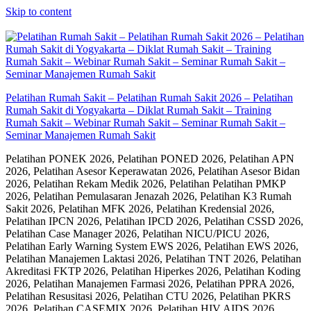
Skip to content
Pelatihan Rumah Sakit – Pelatihan Rumah Sakit 2026 – Pelatihan
Rumah Sakit di Yogyakarta – Diklat Rumah Sakit – Training
Rumah Sakit – Webinar Rumah Sakit – Seminar Rumah Sakit –
Seminar Manajemen Rumah Sakit
Pelatihan PONEK 2026, Pelatihan PONED 2026, Pelatihan APN
2026, Pelatihan Asesor Keperawatan 2026, Pelatihan Asesor Bidan
2026, Pelatihan Rekam Medik 2026, Pelatihan Pelatihan PMKP
2026, Pelatihan Pemulasaran Jenazah 2026, Pelatihan K3 Rumah
Sakit 2026, Pelatihan MFK 2026, Pelatihan Kredensial 2026,
Pelatihan IPCN 2026, Pelatihan IPCD 2026, Pelatihan CSSD 2026,
Pelatihan Case Manager 2026, Pelatihan NICU/PICU 2026,
Pelatihan Early Warning System EWS 2026, Pelatihan EWS 2026,
Pelatihan Manajemen Laktasi 2026, Pelatihan TNT 2026, Pelatihan
Akreditasi FKTP 2026, Pelatihan Hiperkes 2026, Pelatihan Koding
2026, Pelatihan Manajemen Farmasi 2026, Pelatihan PPRA 2026,
Pelatihan Resusitasi 2026, Pelatihan CTU 2026, Pelatihan PKRS
2026, Pelatihan CASEMIX 2026, Pelatihan HIV AIDS 2026