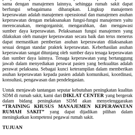
sama dengan manajemen lainnya, sehingga rumah sakit dapat
berfungsi sebagaimana diharapkan. Lingkup manajemen
keperawatan adalah manajemen operasional dan manajemen asuhan
keperawatan dengan melaksanakan fungsi-fungsi manajemen yaitu
merencanakan, mengorganisir, mengarahkan, dan mengawasi
sumber daya keperawatan. Pelaksanaan fungsi manajemen yang
dilakukan oleh manajer keperawatan secara baik dan terus menerus
dapat memastikan pemberian asuhan keperawatan dilaksanakan
sesuai dengan standar praktek keperawatan. Keberhasilan asuhan
keperawatan sangat ditunjang oleh sumber daya tenaga keperawatan
dan sumber daya lainnya. Tenaga keperawatan yang bertanggung
jawab dalam menyediakan perawat pasien yang berkualitas adalah
perawat pelaksana. Sebagai kunci keterampilan dalam memberikan
asuhan keperawatan kepada pasien adalah komunikasi, koordinasi,
konsultasi, pengawasan dan pendelegasian.
Untuk menjawab tantangan seputar kebutuhan peningkatan kualitas
SDM di rumah sakit, kami dari
DIKLAT CENTER
yang bergerak
dalam bidang peningkatan SDM akan menyelenggarakan
“
TRAINING KHUSUS MANAJEMEN KEPERAWATAN
RUMAH SAKIT”
yang dapat dijadikan pilihan dalam
meningkatkan kompetensi pegawai rumah sakit.
TUJUAN