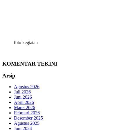
foto kegiatan
KOMENTAR TEKINI
Arsip
Agustus 2026
Juli 2026
Juni 2026
April 2026
Maret 2026
Februari 2026
Desember 2025
Agustus 2025
Juni 2024