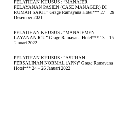
PELATIHAN KHUSUS : “MANAJER
PELAYANAN PASIEN (CASE MANAGER) DI
RUMAH SAKIT” Grage Ramayana Hotel*** 27 – 29
Desember 2021
PELATIHAN KHUSUS : “MANAJEMEN
LAYANAN ICU” Grage Ramayana Hotel*** 13 – 15
Januari 2022
PELATIHAN KHUSUS : “ASUHAN
PERSALINAN NORMAL (APN)” Grage Ramayana
Hotel*** 24 – 26 Januari 2022