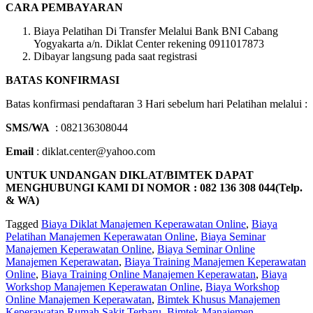
CARA PEMBAYARAN
Biaya Pelatihan Di Transfer Melalui Bank BNI Cabang
Yogyakarta a/n. Diklat Center rekening 0911017873
Dibayar langsung pada saat registrasi
BATAS KONFIRMASI
Batas konfirmasi pendaftaran 3 Hari sebelum hari Pelatihan melalui :
SMS/WA
: 082136308044
Email
: diklat.center@yahoo.com
UNTUK UNDANGAN DIKLAT/BIMTEK DAPAT
MENGHUBUNGI KAMI DI NOMOR : 082 136 308 044(Telp.
& WA)
Tagged
Biaya Diklat Manajemen Keperawatan Online
,
Biaya
Pelatihan Manajemen Keperawatan Online
,
Biaya Seminar
Manajemen Keperawatan Online
,
Biaya Seminar Online
Manajemen Keperawatan
,
Biaya Training Manajemen Keperawatan
Online
,
Biaya Training Online Manajemen Keperawatan
,
Biaya
Workshop Manajemen Keperawatan Online
,
Biaya Workshop
Online Manajemen Keperawatan
,
Bimtek Khusus Manajemen
Keperawatan Rumah Sakit Terbaru
,
Bimtek Manajemen