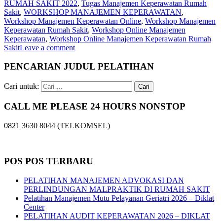
RUMAH SAKIT 2022
,
Tugas Manajemen Keperawatan Rumah
Sakit
,
WORKSHOP MANAJEMEN KEPERAWATAN
,
Workshop Manajemen Keperawatan Online
,
Workshop Manajemen
Keperawatan Rumah Sakit
,
Workshop Online Manajemen
Keperawatan
,
Workshop Online Manajemen Keperawatan Rumah
Sakit
Leave a comment
PENCARIAN JUDUL PELATIHAN
Cari untuk:
CALL ME PLEASE 24 HOURS NONSTOP
0821 3630 8044 (TELKOMSEL)
POS POS TERBARU
PELATIHAN MANAJEMEN ADVOKASI DAN
PERLINDUNGAN MALPRAKTIK DI RUMAH SAKIT
Pelatihan Manajemen Mutu Pelayanan Geriatri 2026 – Diklat
Center
PELATIHAN AUDIT KEPERAWATAN 2026 – DIKLAT