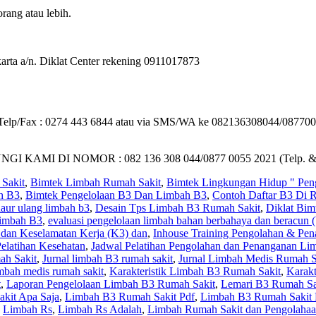
rang atau lebih.
rta a/n. Diklat Center rekening 0911017873
i : Telp/Fax : 0274 443 6844 atau via SMS/WA ke 082136308044/087700
I DI NOMOR : 082 136 308 044/0877 0055 2021 (Telp. 
Sakit
,
Bimtek Limbah Rumah Sakit
,
Bimtek Lingkungan Hidup " Pen
h B3
,
Bimtek Pengelolaan B3 Dan Limbah B3
,
Contoh Daftar B3 Di 
aur ulang limbah b3
,
Desain Tps Limbah B3 Rumah Sakit
,
Diklat Bim
Limbah B3
,
evaluasi pengelolaan limbah bahan berbahaya dan beracun (
 dan Keselamatan Kerja (K3) dan
,
Inhouse Training Pengolahan & Pe
elatihan Kesehatan
,
Jadwal Pelatihan Pengolahan dan Penanganan Li
ah Sakit
,
Jurnal limbah B3 rumah sakit
,
Jurnal Limbah Medis Rumah S
imbah medis rumah sakit
,
Karakteristik Limbah B3 Rumah Sakit
,
Karakt
t
,
Laporan Pengelolaan Limbah B3 Rumah Sakit
,
Lemari B3 Rumah Sa
kit Apa Saja
,
Limbah B3 Rumah Sakit Pdf
,
Limbah B3 Rumah Sakit 
,
Limbah Rs
,
Limbah Rs Adalah
,
Limbah Rumah Sakit dan Pengolaha