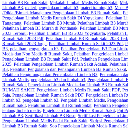
Limbah B3 Rumah Sakit
,
Makalah Limbah Medis Rumah Sakit
,
Mak
Limbah B3
,
materi pengelolaan limbah b3
,
materi training b3
,
Msds B
/Diklat/Bimtek Manajemen Pengelolaan Limbah B3 Rumah Sakit
,
Pe
Pengelolaan Limbah Medis Rumah Sakit Di Yogyakarta
,
Pelatihan L
Tangerang
,
Pelatihan Limbah B3 Murah
,
Pelatihan Limbah B3 Murah
Pelatihan Limbah B3 Murah di Pontianak
,
Pelatihan Limbah B3 Mur
2023 Terbaru
,
Pelatihan Limbah B3 Rs 2023 Yogyakarta
,
Pelatihan 
Rumah Sakit 2023 Pdf
,
Pelatihan Limbah B3 Rumah Sakit 2023 Terb
Rumah Sakit 2023 Jogja
,
Pelatihan Limbah Rumah Sakit 2023 Pdf
,
P
B3
,
pelatihan pengangkutan b3
,
Pelatihan Pengelolaan B3 Dan Limb
Medis dan Non Medis di Rumah Sakit
,
Pelatihan Pengelolaan Limba
Pengelolaan Limbah B3 Rumah Sakit Pdf
,
Pelatihan Pengelolaan Li
2025
,
Pelatihan Pengelolaan Limbah Rumah Sakit Adalah
,
Pelatihan
B3
,
Pelatihan Pengolahan dan Penanganan Limbah B3 Rumah Sakit
Pelatihan Pengurangan dan Pemanfaatan Limbah B3
,
Pemantauan dan
Limbah Medis
,
pengelolaan b3 dan limbah b3
,
Pengelolaan Limbah 
Rumah Sakit
,
Pengelolaan Limbah Medis dan Limbah B3 Rumah Sak
RUMAH SAKIT
,
Pengelolaan Limbah Medis Rumah Sakit PDF
,
Pe
Saja
,
Pengelolaan Limbah Rumah Sakit PDF
,
Pengelolaan Limbah R
limbah b3
,
pengolah limbah b3
,
Pengolah Limbah Medis
,
Pengolaha
Rumah Sakit
,
Peraturan Limbah B3 Rumah Sakit
,
Peraturan Pengelo
tentang limbah medis
,
Pngelolaan Limbah Medis Rumah Sakit
,
Ppt P
Limbah B3
,
Sertifikasi Limbah B3 Bnsp
,
Sertifikasi Pengelolaan Li
Pengelolaan Limbah Medis Padat Rumah Sakit
,
Skripsi Pengelolaan
Limbah B3 Rumah Sakit
,
Sop Pengelolaan Limbah Medis Rumah Sak