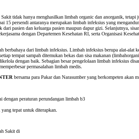
kit tidak hanya menghasilkan limbah organic dan anorganik, tetapi
mpai 15 persendi antaranya merupakan limbah infeksius yang mengandung
k dari pasien dan keluarga pasien maupun dapur gizi. Selanjutnya, sis
 bekerjasama dengan Departemen Kesehatan RI, serta Organisasi Kese
erbahaya dari limbah infeksius. Limbah infeksius berupa alat-alat ked
i setiap tempat sampah ditemukan bekas dan sisa makanan (limbahorganik
kelola dengan baik. Sebagian besar pengelolaan limbah infeksius disa
 memperbesar permasalahan limbah medis.
NTER
bersama para Pakar dan Narasumber yang berkompeten akan 
suai dengan peraturan perundangan limbah b3
yang tepat untuk diterapkan.
h Sakit di