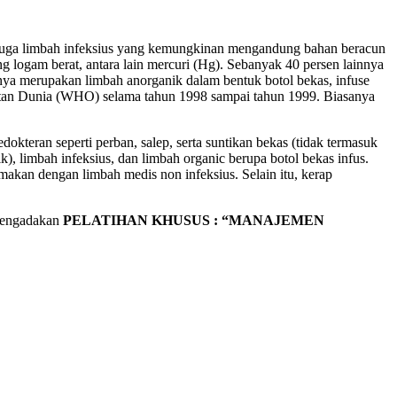
 juga limbah infeksius yang kemungkinan mengandung bahan beracun
 logam berat, antara lain mercuri (Hg). Sebanyak 40 persen lainnya
anya merupakan limbah anorganik dalam bentuk botol bekas, infuse
hatan Dunia (WHO) selama tahun 1998 sampai tahun 1999. Biasanya
okteran seperti perban, salep, serta suntikan bekas (tidak termasuk
), limbah infeksius, dan limbah organic berupa botol bekas infus.
makan dengan limbah medis non infeksius. Selain itu, kerap
mengadakan
PELATIHAN KHUSUS : “MANAJEMEN