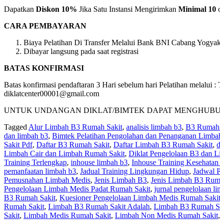
Dapatkan
Diskon 10%
Jika Satu Instansi Mengirimkan
Minimal 10
o
CARA PEMBAYARAN
Biaya Pelatihan Di Transfer Melalui Bank BNI Cabang Yogyaka
Dibayar langsung pada saat registrasi
BATAS KONFIRMASI
Batas konfirmasi pendaftaran 3 Hari sebelum hari Pelatihan melalu
diklatcenter00001@gmail.com
UNTUK UNDANGAN DIKLAT/BIMTEK DAPAT MENGHUBUNGI KAM
Tagged
Alur Limbah B3 Rumah Sakit
,
analisis limbah b3
,
B3 Rumah 
dan limbah b3
,
Bimtek Pelatihan Pengolahan dan Penanganan Limba
Sakit Pdf
,
Daftar B3 Rumah Sakit
,
Daftar Limbah B3 Rumah Sakit
,
d
Limbah Cair dan Limbah Rumah Sakit
,
Diklat Pengelolaan B3 dan 
Training Terlengkap
,
inhouse limbah b3
,
Inhouse Training Kesehatan
pemanfaatan limbah b3
,
Jadual Training Lingkungan Hidup
,
Jadwal P
Pemusnahan Limbah Medis
,
Jenis Limbah B3
,
Jenis Limbah B3 Rum
Pengelolaan Limbah Medis Padat Rumah Sakit
,
jurnal pengelolaan l
B3 Rumah Sakit
,
Kuesioner Pengelolaan Limbah Medis Rumah Saki
Rumah Sakit
,
Limbah B3 Rumah Sakit Adalah
,
Limbah B3 Rumah Sa
Sakit
,
Limbah Medis Rumah Sakit
,
Limbah Non Medis Rumah Sakit