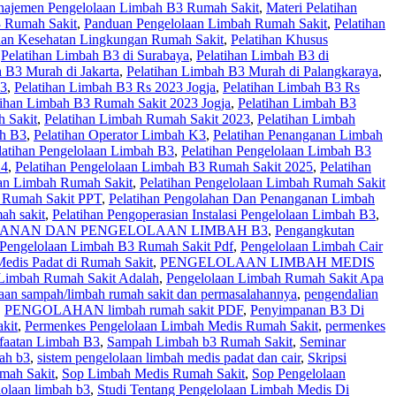
ajemen Pengelolaan Limbah B3 Rumah Sakit
,
Materi Pelatihan
 Rumah Sakit
,
Panduan Pengelolaan Limbah Rumah Sakit
,
Pelatihan
ihan Kesehatan Lingkungan Rumah Sakit
,
Pelatihan Khusus
,
Pelatihan Limbah B3 di Surabaya
,
Pelatihan Limbah B3 di
 B3 Murah di Jakarta
,
Pelatihan Limbah B3 Murah di Palangkaraya
,
23
,
Pelatihan Limbah B3 Rs 2023 Jogja
,
Pelatihan Limbah B3 Rs
tihan Limbah B3 Rumah Sakit 2023 Jogja
,
Pelatihan Limbah B3
 Sakit
,
Pelatihan Limbah Rumah Sakit 2023
,
Pelatihan Limbah
ah B3
,
Pelatihan Operator Limbah K3
,
Pelatihan Penanganan Limbah
latihan Pengelolaan Limbah B3
,
Pelatihan Pengelolaan Limbah B3
24
,
Pelatihan Pengelolaan Limbah B3 Rumah Sakit 2025
,
Pelatihan
aan Limbah Rumah Sakit
,
Pelatihan Pengelolaan Limbah Rumah Sakit
h Rumah Sakit PPT
,
Pelatihan Pengolahan Dan Penanganan Limbah
ah sakit
,
Pelatihan Pengoperasian Instalasi Pengelolaan Limbah B3
,
ANAN DAN PENGELOLAAN LIMBAH B3
,
Pengangkutan
Pengelolaan Limbah B3 Rumah Sakit Pdf
,
Pengelolaan Limbah Cair
edis Padat di Rumah Sakit
,
PENGELOLAAN LIMBAH MEDIS
 Limbah Rumah Sakit Adalah
,
Pengelolaan Limbah Rumah Sakit Apa
aan sampah/limbah rumah sakit dan permasalahannya
,
pengendalian
,
PENGOLAHAN limbah rumah sakit PDF
,
Penyimpanan B3 Di
kit
,
Permenkes Pengelolaan Limbah Medis Rumah Sakit
,
permenkes
nfaatan Limbah B3
,
Sampah Limbah b3 Rumah Sakit
,
Seminar
bah b3
,
sistem pengelolaan limbah medis padat dan cair
,
Skripsi
mah Sakit
,
Sop Limbah Medis Rumah Sakit
,
Sop Pengelolaan
lolaan limbah b3
,
Studi Tentang Pengelolaan Limbah Medis Di