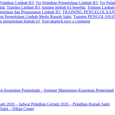
Pelatihan Limbah B3
,
Tor Pelatihan Pengelolaan Limbah B3
,
Tor Pela
kit
,
Training Limbah B3
,
training limbah b3 benefita
,
Training Limbah
ngelolaan dan Penanganan Limbah B3
,
TRAINING PENGELOLAAN
ing Pengelolaan Limbah Medis Rumah Sakit
,
Training PENGOLAHAN 
an pengelolaan limbah b3
,
Yogyakarta)
Leave a comment
en Kearsipan Pemerintah – Seminar Manajemen Kearsipan Pemerintah
atri 2026 – Jadwal Pelatihan Geriatri 2026 – Pelatihan Rumah Sakit
akit – Diklat Center