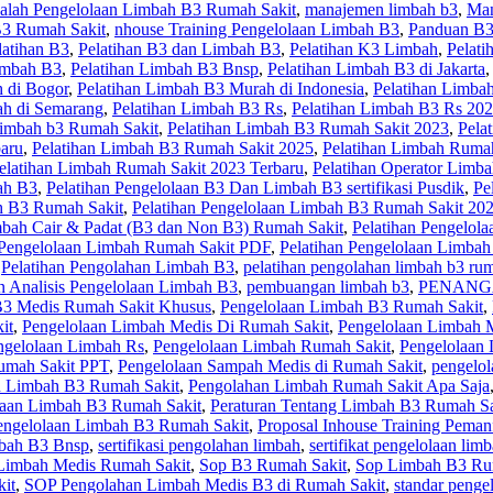
alah Pengelolaan Limbah B3 Rumah Sakit
,
manajemen limbah b3
,
Man
3 Rumah Sakit
,
nhouse Training Pengelolaan Limbah B3
,
Panduan B3
latihan B3
,
Pelatihan B3 dan Limbah B3
,
Pelatihan K3 Limbah
,
Pelat
imbah B3
,
Pelatihan Limbah B3 Bnsp
,
Pelatihan Limbah B3 di Jakarta
 di Bogor
,
Pelatihan Limbah B3 Murah di Indonesia
,
Pelatihan Limbah
ah di Semarang
,
Pelatihan Limbah B3 Rs
,
Pelatihan Limbah B3 Rs 20
Limbah b3 Rumah Sakit
,
Pelatihan Limbah B3 Rumah Sakit 2023
,
Pela
aru
,
Pelatihan Limbah B3 Rumah Sakit 2025
,
Pelatihan Limbah Rumah
elatihan Limbah Rumah Sakit 2023 Terbaru
,
Pelatihan Operator Limb
ah B3
,
Pelatihan Pengelolaan B3 Dan Limbah B3 sertifikasi Pusdik
,
Pe
h B3 Rumah Sakit
,
Pelatihan Pengelolaan Limbah B3 Rumah Sakit 20
mbah Cair & Padat (B3 dan Non B3) Rumah Sakit
,
Pelatihan Pengelol
 Pengelolaan Limbah Rumah Sakit PDF
,
Pelatihan Pengelolaan Limba
,
Pelatihan Pengolahan Limbah B3
,
pelatihan pengolahan limbah b3 rum
 Analisis Pengelolaan Limbah B3
,
pembuangan limbah b3
,
PENANG
B3 Medis Rumah Sakit Khusus
,
Pengelolaan Limbah B3 Rumah Sakit
,
it
,
Pengelolaan Limbah Medis Di Rumah Sakit
,
Pengelolaan Limbah M
ngelolaan Limbah Rs
,
Pengelolaan Limbah Rumah Sakit
,
Pengelolaan
umah Sakit PPT
,
Pengelolaan Sampah Medis di Rumah Sakit
,
pengelol
n Limbah B3 Rumah Sakit
,
Pengolahan Limbah Rumah Sakit Apa Saja
laan Limbah B3 Rumah Sakit
,
Peraturan Tentang Limbah B3 Rumah Sa
engelolaan Limbah B3 Rumah Sakit
,
Proposal Inhouse Training Pema
mbah B3 Bnsp
,
sertifikasi pengolahan limbah
,
sertifikat pengelolaan lim
 Limbah Medis Rumah Sakit
,
Sop B3 Rumah Sakit
,
Sop Limbah B3 Ru
it
,
SOP Pengolahan Limbah Medis B3 di Rumah Sakit
,
standar penge