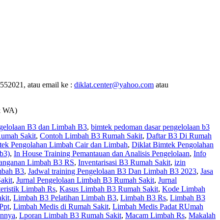
552021, atau email ke :
diklat.center@yahoo.com
atau
& WA)
gelolaan B3 dan Limbah B3
,
bimtek pedoman dasar pengelolaan b3
Rumah Sakit
,
Contoh Limbah B3 Rumah Sakit
,
Daftar B3 Di Rumah
tek Pengolahan Limbah Cair dan Limbah
,
Diklat Bimtek Pengolahan
b3)
,
In House Training Pemantauan dan Analisis Pengelolaan
,
Info
nanganan Limbah B3 RS
,
Inventarisasi B3 Rumah Sakit
,
izin
mbah B3
,
Jadwal training Pengelolaan B3 Dan Limbah B3 2023
,
Jasa
akit
,
Jurnal Pengelolaan Limbah B3 Rumah Sakit
,
Jurnal
eristik Limbah Rs
,
Kasus Limbah B3 Rumah Sakit
,
Kode Limbah
kit
,
Limbah B3 Pelatihan Limbah B3
,
Limbah B3 Rs
,
Limbah B3
Ppt
,
Limbah Medis di Rumah Sakit
,
Limbah Medis Padat RUmah
annya
,
Lporan Limbah B3 Rumah Sakit
,
Macam Limbah Rs
,
Makalah