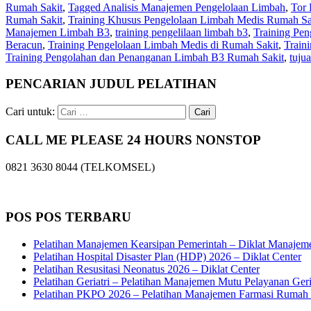
Rumah Sakit
,
Tagged Analisis Manajemen Pengelolaan Limbah
,
Tor 
Rumah Sakit
,
Training Khusus Pengelolaan Limbah Medis Rumah Sa
Manajemen Limbah B3
,
training pengelilaan limbah b3
,
Training Pe
Beracun
,
Training Pengelolaan Limbah Medis di Rumah Sakit
,
Train
Training Pengolahan dan Penanganan Limbah B3 Rumah Sakit
,
tuju
PENCARIAN JUDUL PELATIHAN
Cari untuk:
CALL ME PLEASE 24 HOURS NONSTOP
0821 3630 8044 (TELKOMSEL)
POS POS TERBARU
Pelatihan Manajemen Kearsipan Pemerintah – Diklat Manajem
Pelatihan Hospital Disaster Plan (HDP) 2026 – Diklat Center
Pelatihan Resusitasi Neonatus 2026 – Diklat Center
Pelatihan Geriatri – Pelatihan Manajemen Mutu Pelayanan Geri
Pelatihan PKPO 2026 – Pelatihan Manajemen Farmasi Rumah S