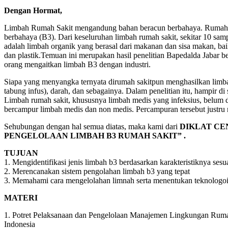
Dengan Hormat,
Limbah Rumah Sakit mengandung bahan beracun berbahaya. Rumah Sa
berbahaya (B3). Dari keseluruhan limbah rumah sakit, sekitar 10 sa
adalah limbah organik yang berasal dari makanan dan sisa makan, bai
dan plastik.Temuan ini merupakan hasil penelitian Bapedalda Jabar
orang mengaitkan limbah B3 dengan industri.
Siapa yang menyangka ternyata dirumah sakitpun menghasilkan limbah b
tabung infus), darah, dan sebagainya. Dalam penelitian itu, hampir d
Limbah rumah sakit, khususnya limbah medis yang infeksius, belum di
bercampur limbah medis dan non medis. Percampuran tersebut justru
Sehubungan dengan hal semua diatas, maka kami dari
DIKLAT CE
PENGELOLAAN LIMBAH B3 RUMAH SAKIT” .
TUJUAN
1. Mengidentifikasi jenis limbah b3 berdasarkan karakteristiknya se
2. Merencanakan sistem pengolahan limbah b3 yang tepat
3. Memahami cara mengelolahan limnah serta menentukan teknologoi 
MATERI
1. Potret Pelaksanaan dan Pengelolaan Manajemen Lingkungan Ruma
Indonesia