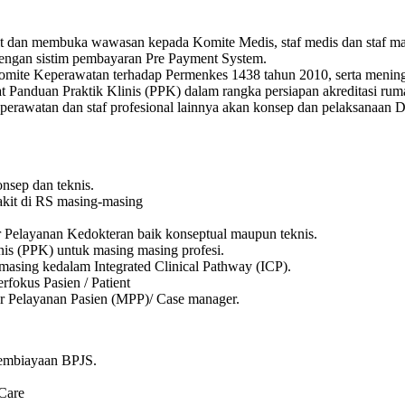
dan membuka wawasan kepada Komite Medis, staf medis dan staf 
engan sistim pembayaran Pre Payment System.
ite Keperawatan terhadap Permenkes 1438 tahun 2010, serta meni
Panduan Praktik Klinis (PPK) dalam rangka persiapan akreditasi ruma
erawatan dan staf profesional lainnya akan konsep dan pelaksanaan
nsep dan teknis.
kit di RS masing-masing
 Pelayanan Kedokteran baik konseptual maupun teknis.
s (PPK) untuk masing masing profesi.
sing kedalam Integrated Clinical Pathway (ICP).
fokus Pasien / Patient
 Pelayanan Pasien (MPP)/ Case manager.
Pembiayaan BPJS.
Care