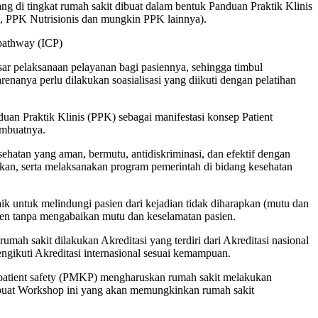
g di tingkat rumah sakit dibuat dalam bentuk Panduan Praktik Klinis
, PPK Nutrisionis dan mungkin PPK lainnya).
 pathway (ICP)
ar pelaksanaan pelayanan bagi pasiennya, sehingga timbul
ya perlu dilakukan soasialisasi yang diikuti dengan pelatihan
duan Praktik Klinis (PPK) sebagai manifestasi konsep Patient
embuatnya.
hatan yang aman, bermutu, antidiskriminasi, dan efektif dengan
kan, serta melaksanakan program pemerintah di bidang kesehatan
k untuk melindungi pasien dari kejadian tidak diharapkan (mutu dan
ien tanpa mengabaikan mutu dan keselamatan pasien.
h sakit dilakukan Akreditasi yang terdiri dari Akreditasi nasional
ngikuti Akreditasi internasional sesuai kemampuan.
patient safety (PMKP) mengharuskan rumah sakit melakukan
mbuat Workshop ini yang akan memungkinkan rumah sakit