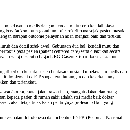
n pelayanan medis dengan kendali mutu serta kendali biaya.
g bersifat kontinum (continum of care), dimana sejak pasien masuk
 dengan harapan outcome pelayanan akan menjadi baik dan terukur.
eluruh dan detail sejak awal. Gabungan dua hal, kendali mutu dan
erfokus pada pasien (patient centered care) serta dilakukan secara
ayaan yang disebut sebagai DRG-Casemix (di indonesia saat ini
ang diberikan kepada pasien berdasarkan standar pelayanan medis dan
akit. Implementasi ICP sangat erat hubungan dan keterkaitannya
ikan dan terjangkau.
wat darurat, rawat jalan, rawat inap, ruang tindakan dan ruang
n kepada pasien di rumah sakit adalah staf medis baik dokter
asien, akan tetapi tidak kalah pentingnya profesional lain yang
anan kesehatan di Indonesia dalam bentuk PNPK (Pedoman Nasional