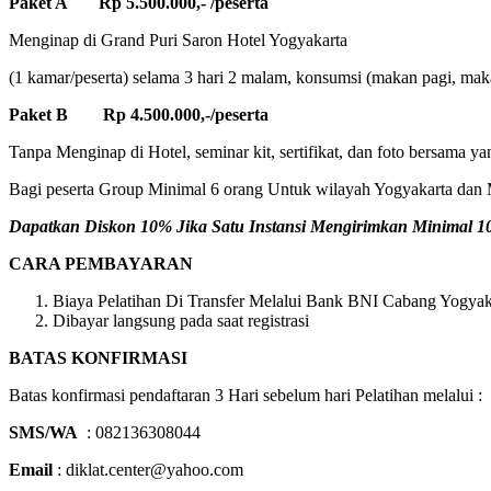
Paket A Rp 5.500.000,- /peserta
Menginap di Grand Puri Saron Hotel Yogyakarta
(1 kamar/peserta) selama 3 hari 2 malam, konsumsi (makan pagi, makan
Paket B Rp 4.500.000,-/peserta
Tanpa Menginap di Hotel, seminar kit, sertifikat, dan foto bersama ya
Bagi peserta Group Minimal 6 orang Untuk wilayah Yogyakarta dan M
Dapatkan Diskon 10% Jika Satu Instansi Mengirimkan Minimal 10 
CARA PEMBAYARAN
Biaya Pelatihan Di Transfer Melalui Bank BNI Cabang Yogyaka
Dibayar langsung pada saat registrasi
BATAS KONFIRMASI
Batas konfirmasi pendaftaran 3 Hari sebelum hari Pelatihan melalui :
SMS/WA
: 082136308044
Email
: diklat.center@yahoo.com