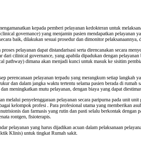
engamanatkan kepada pemberi pelayanan kedokteran untuk melaksanaka
clinical governance) yang menjamin pasien mendapatkan pelayanan yan
secara baik, dilakukan sesuai prosedur dan dimonitor pelaksanaannya,
 proses pelayanan dapat distandarisasi serta direncanakan secara meny
r dari cilinical governance, yang apabila dipadukan dengan pelayanan b
nical pathway) dimana akan menjadi kunci untuk masuk ke sisitim pembi
konsep perencanaan pelayanan terpadu yang merangkum setiap langkah y
rukur dan dalam jangka waktu tertentu selama pasien berada di rumah s
 dan meningkatkan mutu pelayanan, dengan biaya yang dapat diestimas
melalui penyelenggaraan pelayanan secara paripurna pada unit unit ga
agai kelompok profesi . Para profesional utama yang memberikan asuha
nutrisionis dan farmasis yang rutin dan pasti selalu berkontak dengan p
ata rontgen, fisioterapis.
andar pelayanan yang harus dijadikan acuan dalam pelaksanaan pelay
tik Klinis) untuk tingkat Rumah sakit.