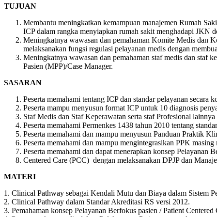
TUJUAN
Membantu meningkatkan kemampuan manajemen Rumah Sakit 
ICP dalam rangka menyiapkan rumah sakit menghadapi JKN d
Meningkatnya wawasan dan pemahaman Komite Medis dan Kom
melaksanakan fungsi regulasi pelayanan medis dengan membuat 
Meningkatnya wawasan dan pemahaman staf medis dan staf kep
Pasien (MPP)/Case Manager.
SASARAN
Peserta memahami tentang ICP dan standar pelayanan secara ko
Peserta mampu menyusun format ICP untuk 10 diagnosis penya
Staf Medis dan Staf Keperawatan serta staf Profesional lainnya
Peserta memahami Permenkes 1438 tahun 2010 tentang standar
Peserta memahami dan mampu menyusun Panduan Praktik Klini
Peserta memahami dan mampu mengintegrasikan PPK masing ma
Peserta memahami dan dapat menerapkan konsep Pelayanan Ber
Centered Care (PCC) dengan melaksanakan DPJP dan Manajer
MATERI
1. Clinical Pathway sebagai Kendali Mutu dan Biaya dalam Sistem 
2. Clinical Pathway dalam Standar Akreditasi RS versi 2012.
3. Pemahaman konsep Pelayanan Berfokus pasien / Patient Centered 