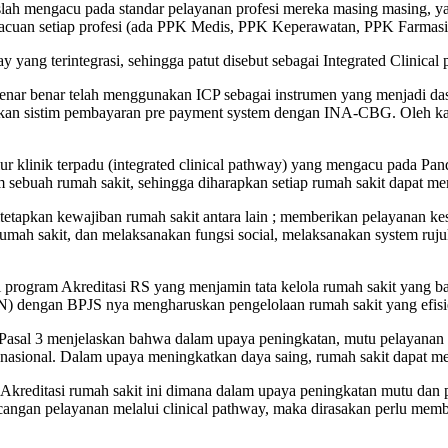
lah mengacu pada standar pelayanan profesi mereka masing masing, yan
i acuan setiap profesi (ada PPK Medis, PPK Keperawatan, PPK Farmasi
 yang terintegrasi, sehingga patut disebut sebagai Integrated Clinical
enar benar telah menggunakan ICP sebagai instrumen yang menjadi das
sistim pembayaran pre payment system dengan INA-CBG. Oleh karenan
ur klinik terpadu (integrated clinical pathway) yang mengacu pada Pan
 sebuah rumah sakit, sehingga diharapkan setiap rumah sakit dapat m
apkan kewajiban rumah sakit antara lain ; memberikan pelayanan kese
mah sakit, dan melaksanakan fungsi social, melaksanakan system ruju
program Akreditasi RS yang menjamin tata kelola rumah sakit yang bai
KN) dengan BPJS nya mengharuskan pengelolaan rumah sakit yang efis
al 3 menjelaskan bahwa dalam upaya peningkatan, mutu pelayanan ruma
i nasional. Dalam upaya meningkatkan daya saing, rumah sakit dapat me
reditasi rumah sakit ini dimana dalam upaya peningkatan mutu dan 
ncangan pelayanan melalui clinical pathway, maka dirasakan perlu me