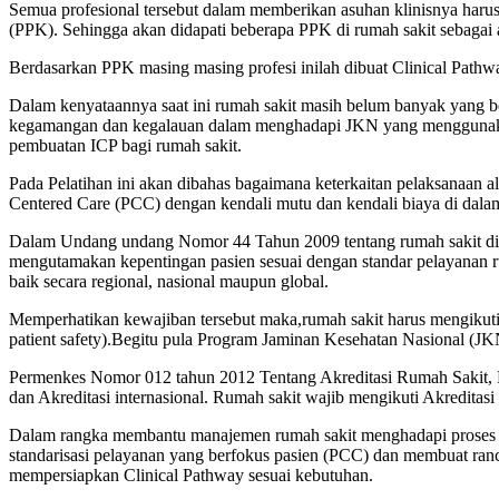
Semua profesional tersebut dalam memberikan asuhan klinisnya harus
(PPK). Sehingga akan didapati beberapa PPK di rumah sakit sebaga
Berdasarkan PPK masing masing profesi inilah dibuat Clinical Pathway
Dalam kenyataannya saat ini rumah sakit masih belum banyak yang b
kegamangan dan kegalauan dalam menghadapi JKN yang menggunakan 
pembuatan ICP bagi rumah sakit.
Pada Pelatihan ini akan dibahas bagaimana keterkaitan pelaksanaan al
Centered Care (PCC) dengan kendali mutu dan kendali biaya di dalam
Dalam Undang undang Nomor 44 Tahun 2009 tentang rumah sakit ditet
mengutamakan kepentingan pasien sesuai dengan standar pelayanan ru
baik secara regional, nasional maupun global.
Memperhatikan kewajiban tersebut maka,rumah sakit harus mengikuti 
patient safety).Begitu pula Program Jaminan Kesehatan Nasional (J
Permenkes Nomor 012 tahun 2012 Tentang Akreditasi Rumah Sakit, Pas
dan Akreditasi internasional. Rumah sakit wajib mengikuti Akreditas
Dalam rangka membantu manajemen rumah sakit menghadapi proses Ak
standarisasi pelayanan yang berfokus pasien (PCC) dan membuat ra
mempersiapkan Clinical Pathway sesuai kebutuhan.