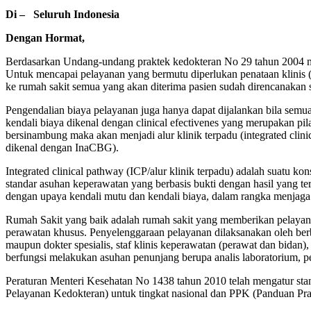
Di –
Seluruh Indonesia
Dengan Hormat,
Berdasarkan Undang-undang praktek kedokteran No 29 tahun 2004 m
Untuk mencapai pelayanan yang bermutu diperlukan penataan klinis (
ke rumah sakit semua yang akan diterima pasien sudah direncanakan 
Pengendalian biaya pelayanan juga hanya dapat dijalankan bila semua
kendali biaya dikenal dengan clinical efectivenes yang merupakan pila
bersinambung maka akan menjadi alur klinik terpadu (integrated cli
dikenal dengan InaCBG).
Integrated clinical pathway (ICP/alur klinik terpadu) adalah suatu 
standar asuhan keperawatan yang berbasis bukti dengan hasil yang te
dengan upaya kendali mutu dan kendali biaya, dalam rangka menjaga
Rumah Sakit yang baik adalah rumah sakit yang memberikan pelayanan 
perawatan khusus. Penyelenggaraan pelayanan dilaksanakan oleh berb
maupun dokter spesialis, staf klinis keperawatan (perawat dan bidan), 
berfungsi melakukan asuhan penunjang berupa analis laboratorium, pen
Peraturan Menteri Kesehatan No 1438 tahun 2010 telah mengatur st
Pelayanan Kedokteran) untuk tingkat nasional dan PPK (Panduan Prak