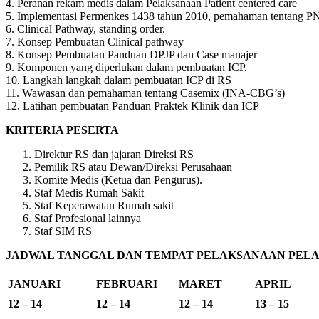
4. Peranan rekam medis dalam Pelaksanaan Patient centered care
5. Implementasi Permenkes 1438 tahun 2010, pemahaman tentang PN
6. Clinical Pathway, standing order.
7. Konsep Pembuatan Clinical pathway
8. Konsep Pembuatan Panduan DPJP dan Case manajer
9. Komponen yang diperlukan dalam pembuatan ICP.
10. Langkah langkah dalam pembuatan ICP di RS
11. Wawasan dan pemahaman tentang Casemix (INA-CBG’s)
12. Latihan pembuatan Panduan Praktek Klinik dan ICP
KRITERIA PESERTA
Direktur RS dan jajaran Direksi RS
Pemilik RS atau Dewan/Direksi Perusahaan
Komite Medis (Ketua dan Pengurus).
Staf Medis Rumah Sakit
Staf Keperawatan Rumah sakit
Staf Profesional lainnya
Staf SIM RS
JADWAL TANGGAL DAN TEMPAT PELAKSANAAN PELAT
JANUARI
FEBRUARI
MARET
APRIL
12 – 14
12 – 14
12 – 14
13 – 15