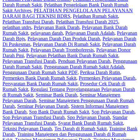
Darah Rumah Sakit
,
Pelatihan Pengelolaan Bank Darah Rumah
Sakit Archives
,
PELATIHAN PENGELOLAAN PELAYANAN
DARAH BAGI TEKNISI BDRS
,
Pelatihan Rumah Sakit
,
Pelatihan Transfusi Darah
,
Pelatihan Transfusi Darah 2025
,
pelatihan utdrs
,
Pelayanan Bank Darah
,
Pelayanan Bank Darah
Rumah Sakit
,
pelayanan darah
,
Pelayanan Darah Adalah
,
Pelayanan
Darah Bpjs
,
Pelayanan Darah Dan Produk Darah
,
Pelayanan Darah
Di Puskesmas
,
Pelayanan Darah Di Rumah Sakit
,
Pelayanan Darah
Rumah Sakit
,
Pelayanan Darah Tromboferesis
,
Pelayanan Donor
Darah Pmi
,
Pelayanan Pelatihan Bank Darah Rumah Sakit
,
Pelayanan Transfusi Darah
,
Penduan Pelayanan Darah
,
Penggunaan
Darah Rumah Sakit
,
Penggunaan Darah Rumah Sakit Adalah
,
Penggunaan Darah Rumah Sakit PDF
,
Periksa Darah Rutin
,
Permenkes Bank Darah Rumah Sakit
,
Permenkes Pelayanan Darah
,
Persyaratan Bank Darah Rumah Sakit
,
Prosedur Cek Darah di
Rumah Sakit
,
Regulasi Tentang Penyelanggaraan Pelayanan Darah
di Rumah Sakit
,
Seminar Bank Darah
,
Seminar Manajemen
Pelayanan Darah
,
Seminar Manajemen Penggunaan Darah Rumah
Darah
,
Seminar Pelayanan Darah
,
Sistem Informasi Manajemen
Bank Darah
,
Sop Bank Darah Rumah Sakit
,
Sop Pelayanan Darah
,
Sop Pelayanan Transfusi Darah
,
Spo Pelayanan Darah
,
Standar
Pelayanan Transfusi Darah
,
Syarat Bank Darah Rumah Sakit
,
Teknisi Pelayanan Darah
,
Tes Darah di Rumah Sakit
,
Training Bank
Darah
,
Training Manajemen dan Penggunaan Darah di Rumah
Sakit
,
Training Manajemen Pelayanan Darah
,
Training Manajemen