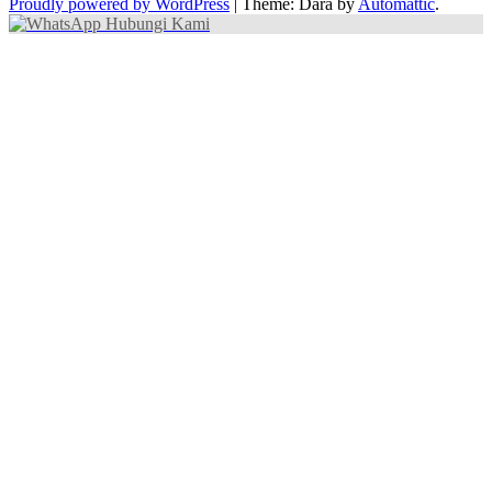
Proudly powered by WordPress
|
Theme: Dara by
Automattic
.
Hubungi Kami