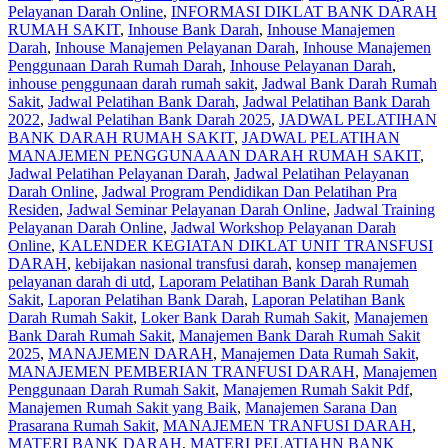
Pelayanan Darah Online
,
INFORMASI DIKLAT BANK DARAH
RUMAH SAKIT
,
Inhouse Bank Darah
,
Inhouse Manajemen
Darah
,
Inhouse Manajemen Pelayanan Darah
,
Inhouse Manajemen
Penggunaan Darah Rumah Darah
,
Inhouse Pelayanan Darah
,
inhouse penggunaan darah rumah sakit
,
Jadwal Bank Darah Rumah
Sakit
,
Jadwal Pelatihan Bank Darah
,
Jadwal Pelatihan Bank Darah
2022
,
Jadwal Pelatihan Bank Darah 2025
,
JADWAL PELATIHAN
BANK DARAH RUMAH SAKIT
,
JADWAL PELATIHAN
MANAJEMEN PENGGUNAAAN DARAH RUMAH SAKIT
,
Jadwal Pelatihan Pelayanan Darah
,
Jadwal Pelatihan Pelayanan
Darah Online
,
Jadwal Program Pendidikan Dan Pelatihan Pra
Residen
,
Jadwal Seminar Pelayanan Darah Online
,
Jadwal Training
Pelayanan Darah Online
,
Jadwal Workshop Pelayanan Darah
Online
,
KALENDER KEGIATAN DIKLAT UNIT TRANSFUSI
DARAH
,
kebijakan nasional transfusi darah
,
konsep manajemen
pelayanan darah di utd
,
Laporam Pelatihan Bank Darah Rumah
Sakit
,
Laporan Pelatihan Bank Darah
,
Laporan Pelatihan Bank
Darah Rumah Sakit
,
Loker Bank Darah Rumah Sakit
,
Manajemen
Bank Darah Rumah Sakit
,
Manajemen Bank Darah Rumah Sakit
2025
,
MANAJEMEN DARAH
,
Manajemen Data Rumah Sakit
,
MANAJEMEN PEMBERIAN TRANFUSI DARAH
,
Manajemen
Penggunaan Darah Rumah Sakit
,
Manajemen Rumah Sakit Pdf
,
Manajemen Rumah Sakit yang Baik
,
Manajemen Sarana Dan
Prasarana Rumah Sakit
,
MANAJEMEN TRANFUSI DARAH
,
MATERI BANK DARAH
,
MATERI PELATIAHN BANK