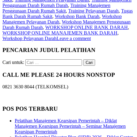
Penggunaan Darah Rumah Darah
,
Training Manajemen
Penggunaan Darah Rumah Sakit
,
Training Pelayanan Darah
,
Tugas
Bank Darah Rumah Sakit
,
Workshop Bank Darah
,
Workshop
Manajemen Pelayanan Darah
,
Workshop Manajemen Penggunaan
Darah Rumah Darah
,
WORKSHOP ONLINE BANK DARAH
,
WORKSHOP ONLINE MANAJEMEN BANK DARAH
,
Workshop Pelayanan Darah
Leave a comment
PENCARIAN JUDUL PELATIHAN
Cari untuk:
CALL ME PLEASE 24 HOURS NONSTOP
0821 3630 8044 (TELKOMSEL)
POS POS TERBARU
Pelatihan Manajemen Kearsipan Pemerintah – Diklat
Manajemen Kearsipan Pemerintah – Seminar Manajemen
Kearsipan Pemerintah