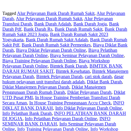
Tagged
Alur Pelayanan Bank Darah Rumah Sakit
,
Alur Pelayanan
Darah
,
Alur Pelayanan Darah Rumah Sakit
,
Alur Pelayanan
Transfusi Darah
,
Bank Darah Adalah
,
Bank Darah Jogja
,
Bank
Darah Pdf
,
Bank Darah Rs
,
Bank Darah Rumah Sakit
,
Bank Darah
Rumah Sakit 2023 Jogja
,
Bank Darah Rumah Sakit 2023
Yogyakarta
,
Bank Darah Rumah Sakit Adalah
,
Bank Darah Rumah
Sakit Pdf
,
Bank Darah Rumah Sakit Permenkes
,
Biaya Diklat Bank
Darah
,
Biaya Diklat Pelayanan Darah Online
,
Biaya Pelatihan
Pelayanan Darah Online
,
Biaya Seminar Pelayanan Darah Online
,
Biaya Training Pelayanan Darah Online
,
Biaya Workshop
Pelayanan Darah Online
,
Bimtek Bank Darah
,
BIMTEK BANK
DARAH RUMAH SAKIT
,
Bimtek Kesehatan
,
Bimtek Manajemen
Pelayanan Darah
,
Bimtek Pelayanan Darah
,
cari stok darah
,
dasar
hukum pelayanan unit transfusi darah adalah
,
Diklat Bank Darah
,
Diklat Manajemen Pelayanan Darah
,
Diklat Manajemen
Penggunaan Darah Rumah Darah
,
Diklat Pelayanan Darah
,
Diklat
UTD Pusat PMI
,
In House Training Pemberian Transfusi Darah
Secara Aman
,
In House Training Penggunaan Accu Check
,
INFO
DIKLAT BANK DARAH
,
Info Diklat Pelayanan Darah Online
,
Info Pelatihan Bank Darah
,
INFO PELATIHAN BANK DARAH
DI JOGJA
,
Info Pelatihan Pelayanan Darah Online
,
INFO
SEMINAR BANK DARAH
,
Info Seminar Pelayanan Darah
Online
,
Info Training Pelayanan Darah Online
,
Info Workshop