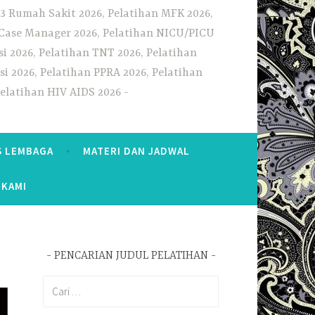
3 Rumah Sakit 2026, Pelatihan MFK 2026,
n Case Manager 2026, Pelatihan NICU/PICU
i 2026, Pelatihan TNT 2026, Pelatihan
i 2026, Pelatihan PPRA 2026, Pelatihan
Pelatihan HIV AIDS 2026
S LEMBAGA
MATERI DAN JADWAL
 KAMI
PENCARIAN JUDUL PELATIHAN
Cari
untuk: