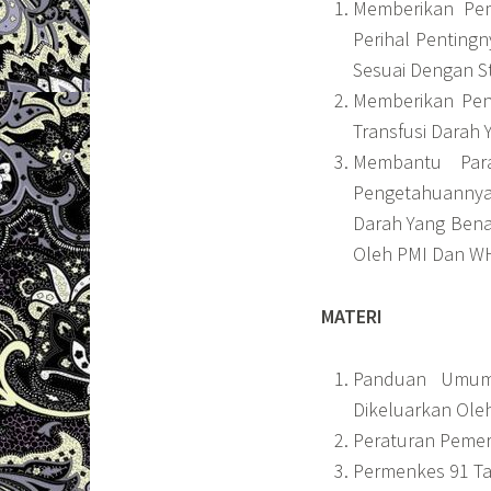
Memberikan Pem
Perihal Penting
Sesuai Dengan S
Memberikan Pen
Transfusi Darah
Membantu Par
Pengetahuannya 
Darah Yang Bena
Oleh PMI Dan W
MATERI
Panduan Umum 
Dikeluarkan Ole
Peraturan Pemer
Permenkes 91 Ta