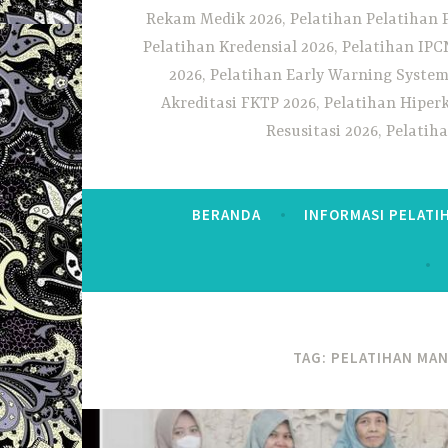
Rekam Medik 2026, Pelatihan Pelatihan 
Pelatihan Kredensial 2026, Pelatihan IP
2026, Pelatihan Early Warning System
Akreditasi FKTP 2026, Pelatihan Hiper
Resusitasi 2026, Pelati
BERANDA
INFORMASI PELATI
TAG:
PELATIHAN MA