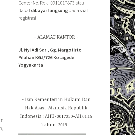
Center No. Rek : 0911017873 atau
dapat
dibayar langsung
pada saat
registrasi
ALAMAT KANTOR
Jl. Nyi Adi Sari, Gg. Margotirto
Pilahan KG.I/726 Kotagede
Yogyakarta
Izin Kementerian Hukum Dan
Hak Asasi Manusia Republik
Indonesia : AHU-0017050-AH.01.15
em
Tahun 2019
n,