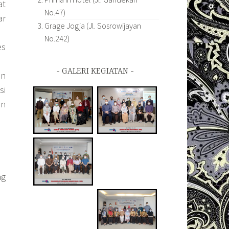
at
No.47)
ar
Grage Jogja (Jl. Sosrowijayan
No.242)
es
GALERI KEGIATAN
an
si
an
ng