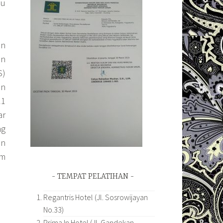
lu
an
an
S)
an
11
ar
ng
en
am
TEMPAT PELATIHAN
Regantris Hotel (Jl. Sosrowijayan
No.33)
Prima In Hotel (Jl. Gandekan