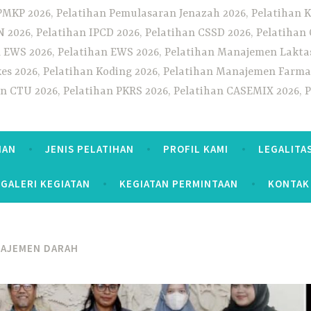
PMKP 2026, Pelatihan Pemulasaran Jenazah 2026, Pelatihan K
CN 2026, Pelatihan IPCD 2026, Pelatihan CSSD 2026, Pelatiha
 EWS 2026, Pelatihan EWS 2026, Pelatihan Manajemen Laktas
kes 2026, Pelatihan Koding 2026, Pelatihan Manajemen Farmas
han CTU 2026, Pelatihan PKRS 2026, Pelatihan CASEMIX 2026, 
HAN
JENIS PELATIHAN
PROFIL KAMI
LEGALITA
GALERI KEGIATAN
KEGIATAN PERMINTAAN
KONTAK
NAJEMEN DARAH