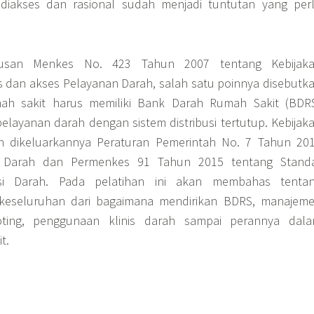
diakses dan rasional sudah menjadi tuntutan yang per
usan Menkes No. 423 Tahun 2007 tentang Kebijak
s dan akses Pelayanan Darah, salah satu poinnya disebutk
ah sakit harus memiliki Bank Darah Rumah Sakit (BDR
elayanan darah dengan sistem distribusi tertutup. Kebijak
n dikeluarkannya Peraturan Pemerintah No. 7 Tahun 20
n Darah dan Permenkes 91 Tahun 2015 tentang Stand
usi Darah. Pada pelatihan ini akan membahas tenta
keseluruhan dari bagaimana mendirikan BDRS, manajem
ooting, penggunaan klinis darah sampai perannya dal
t.