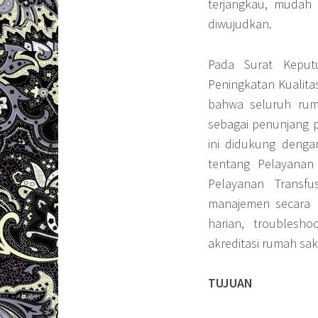
terjangkau, mudah 
diwujudkan.
Pada Surat Keput
Peningkatan Kualita
bahwa seluruh rum
sebagai penunjang p
ini didukung denga
tentang Pelayana
Pelayanan Transf
manajemen secara 
harian, troublesh
akreditasi rumah saki
TUJUAN