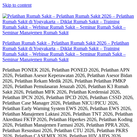
Skip to content
Pelatihan Rumah Sakit – Pelatihan Rumah Sakit 2026 – Pelatihan
Rumah Sakit di Yogyakarta – Diklat Rumah Sakit – Training
Rumah Sakit – Webinar Rumah Sakit – Seminar Rumah Sakit –
Seminar Manajemen Rumah Sakit
Pelatihan PONEK 2026, Pelatihan PONED 2026, Pelatihan APN
2026, Pelatihan Asesor Keperawatan 2026, Pelatihan Asesor Bidan
2026, Pelatihan Rekam Medik 2026, Pelatihan Pelatihan PMKP
2026, Pelatihan Pemulasaran Jenazah 2026, Pelatihan K3 Rumah
Sakit 2026, Pelatihan MFK 2026, Pelatihan Kredensial 2026,
Pelatihan IPCN 2026, Pelatihan IPCD 2026, Pelatihan CSSD 2026,
Pelatihan Case Manager 2026, Pelatihan NICU/PICU 2026,
Pelatihan Early Warning System EWS 2026, Pelatihan EWS 2026,
Pelatihan Manajemen Laktasi 2026, Pelatihan TNT 2026, Pelatihan
Akreditasi FKTP 2026, Pelatihan Hiperkes 2026, Pelatihan Koding
2026, Pelatihan Manajemen Farmasi 2026, Pelatihan PPRA 2026,
Pelatihan Resusitasi 2026, Pelatihan CTU 2026, Pelatihan PKRS
2026, Pelatihan CASEMIX 2026, Pelatihan HIV AIDS 2026