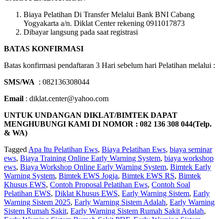
Biaya Pelatihan Di Transfer Melalui Bank BNI Cabang
Yogyakarta a/n. Diklat Center rekening 0911017873
Dibayar langsung pada saat registrasi
BATAS KONFIRMASI
Batas konfirmasi pendaftaran 3 Hari sebelum hari Pelatihan melalui :
SMS/WA
: 082136308044
Email
: diklat.center@yahoo.com
UNTUK UNDANGAN DIKLAT/BIMTEK DAPAT
MENGHUBUNGI KAMI DI NOMOR : 082 136 308 044(Telp.
& WA)
Tagged
Apa Itu Pelatihan Ews
,
Biaya Pelatihan Ews
,
biaya seminar
ews
,
Biaya Training Online Early Warning System
,
biaya workshop
ews
,
Biaya Workshop Online Early Warning System
,
Bimtek Early
Warning System
,
Bimtek EWS Jogja
,
Bimtek EWS RS
,
Bimtek
Khusus EWS
,
Contoh Proposal Pelatihan Ews
,
Contoh Soal
Pelatihan EWS
,
Diklat Khusus EWS
,
Early Warning Sistem
,
Early
Warning Sistem 2025
,
Early Warning Sistem Adalah
,
Early Warning
Sistem Rumah Sakit
,
Early Warning Sistem Rumah Sakit Adalah
,