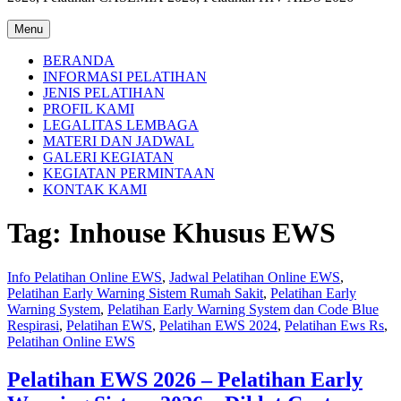
Menu
BERANDA
INFORMASI PELATIHAN
JENIS PELATIHAN
PROFIL KAMI
LEGALITAS LEMBAGA
MATERI DAN JADWAL
GALERI KEGIATAN
KEGIATAN PERMINTAAN
KONTAK KAMI
Tag:
Inhouse Khusus EWS
Info Pelatihan Online EWS
,
Jadwal Pelatihan Online EWS
,
Pelatihan Early Warning Sistem Rumah Sakit
,
Pelatihan Early
Warning System
,
Pelatihan Early Warning System dan Code Blue
Respirasi
,
Pelatihan EWS
,
Pelatihan EWS 2024
,
Pelatihan Ews Rs
,
Pelatihan Online EWS
Pelatihan EWS 2026 – Pelatihan Early