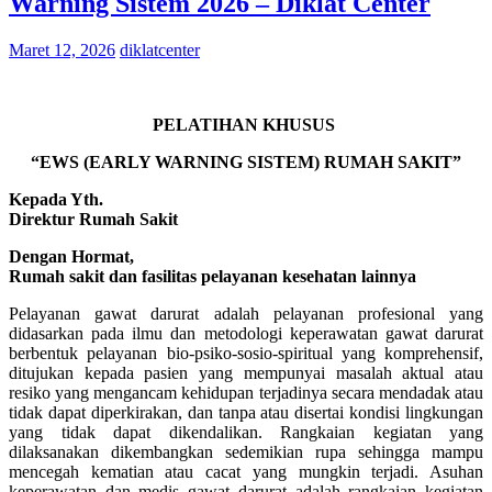
Warning Sistem 2026 – Diklat Center
Maret 12, 2026
diklatcenter
PELATIHAN KHUSUS
“EWS (EARLY WARNING SISTEM) RUMAH SAKIT”
Kepada Yth.
Direktur Rumah Sakit
Dengan Hormat,
Rumah sakit dan fasilitas pelayanan kesehatan lainnya
Pelayanan gawat darurat adalah pelayanan profesional yang
didasarkan pada ilmu dan metodologi keperawatan gawat darurat
berbentuk pelayanan bio-psiko-sosio-spiritual yang komprehensif,
ditujukan kepada pasien yang mempunyai masalah aktual atau
resiko yang mengancam kehidupan terjadinya secara mendadak atau
tidak dapat diperkirakan, dan tanpa atau disertai kondisi lingkungan
yang tidak dapat dikendalikan. Rangkaian kegiatan yang
dilaksanakan dikembangkan sedemikian rupa sehingga mampu
mencegah kematian atau cacat yang mungkin terjadi. Asuhan
keperawatan dan medis gawat darurat adalah rangkaian kegiatan