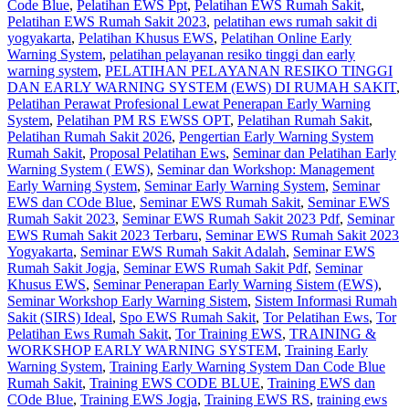
Code Blue
,
Pelatihan EWS Ppt
,
Pelatihan EWS Rumah Sakit
,
Pelatihan EWS Rumah Sakit 2023
,
pelatihan ews rumah sakit di
yogyakarta
,
Pelatihan Khusus EWS
,
Pelatihan Online Early
Warning System
,
pelatihan pelayanan resiko tinggi dan early
warning system
,
PELATIHAN PELAYANAN RESIKO TINGGI
DAN EARLY WARNING SYSTEM (EWS) DI RUMAH SAKIT
,
Pelatihan Perawat Profesional Lewat Penerapan Early Warning
System
,
Pelatihan PM RS EWSS OPT
,
Pelatihan Rumah Sakit
,
Pelatihan Rumah Sakit 2026
,
Pengertian Early Warning System
Rumah Sakit
,
Proposal Pelatihan Ews
,
Seminar dan Pelatihan Early
Warning System ( EWS)
,
Seminar dan Workshop: Management
Early Warning System
,
Seminar Early Warning System
,
Seminar
EWS dan COde Blue
,
Seminar EWS Rumah Sakit
,
Seminar EWS
Rumah Sakit 2023
,
Seminar EWS Rumah Sakit 2023 Pdf
,
Seminar
EWS Rumah Sakit 2023 Terbaru
,
Seminar EWS Rumah Sakit 2023
Yogyakarta
,
Seminar EWS Rumah Sakit Adalah
,
Seminar EWS
Rumah Sakit Jogja
,
Seminar EWS Rumah Sakit Pdf
,
Seminar
Khusus EWS
,
Seminar Penerapan Early Warning Sistem (EWS)
,
Seminar Workshop Early Warning Sistem
,
Sistem Informasi Rumah
Sakit (SIRS) Ideal
,
Spo EWS Rumah Sakit
,
Tor Pelatihan Ews
,
Tor
Pelatihan Ews Rumah Sakit
,
Tor Training EWS
,
TRAINING &
WORKSHOP EARLY WARNING SYSTEM
,
Training Early
Warning System
,
Training Early Warning System Dan Code Blue
Rumah Sakit
,
Training EWS CODE BLUE
,
Training EWS dan
COde Blue
,
Training EWS Jogja
,
Training EWS RS
,
training ews