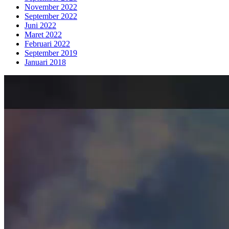
November 2022
September 2022
Juni 2022
Maret 2022
Februari 2022
September 2019
Januari 2018