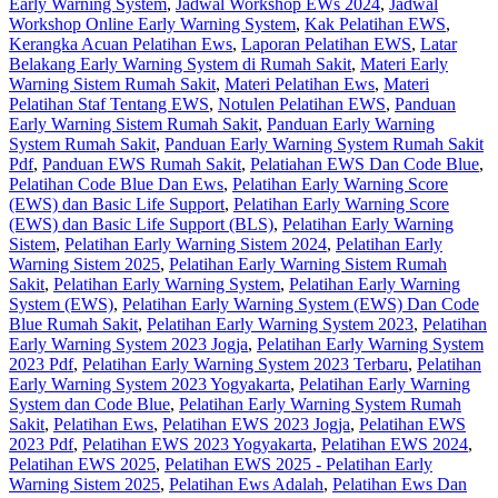
Early Warning System
,
Jadwal Workshop EWs 2024
,
Jadwal
Workshop Online Early Warning System
,
Kak Pelatihan EWS
,
Kerangka Acuan Pelatihan Ews
,
Laporan Pelatihan EWS
,
Latar
Belakang Early Warning System di Rumah Sakit
,
Materi Early
Warning Sistem Rumah Sakit
,
Materi Pelatihan Ews
,
Materi
Pelatihan Staf Tentang EWS
,
Notulen Pelatihan EWS
,
Panduan
Early Warning Sistem Rumah Sakit
,
Panduan Early Warning
System Rumah Sakit
,
Panduan Early Warning System Rumah Sakit
Pdf
,
Panduan EWS Rumah Sakit
,
Pelatiahan EWS Dan Code Blue
,
Pelatihan Code Blue Dan Ews
,
Pelatihan Early Warning Score
(EWS) dan Basic Life Support
,
Pelatihan Early Warning Score
(EWS) dan Basic Life Support (BLS)
,
Pelatihan Early Warning
Sistem
,
Pelatihan Early Warning Sistem 2024
,
Pelatihan Early
Warning Sistem 2025
,
Pelatihan Early Warning Sistem Rumah
Sakit
,
Pelatihan Early Warning System
,
Pelatihan Early Warning
System (EWS)
,
Pelatihan Early Warning System (EWS) Dan Code
Blue Rumah Sakit
,
Pelatihan Early Warning System 2023
,
Pelatihan
Early Warning System 2023 Jogja
,
Pelatihan Early Warning System
2023 Pdf
,
Pelatihan Early Warning System 2023 Terbaru
,
Pelatihan
Early Warning System 2023 Yogyakarta
,
Pelatihan Early Warning
System dan Code Blue
,
Pelatihan Early Warning System Rumah
Sakit
,
Pelatihan Ews
,
Pelatihan EWS 2023 Jogja
,
Pelatihan EWS
2023 Pdf
,
Pelatihan EWS 2023 Yogyakarta
,
Pelatihan EWS 2024
,
Pelatihan EWS 2025
,
Pelatihan EWS 2025 - Pelatihan Early
Warning Sistem 2025
,
Pelatihan Ews Adalah
,
Pelatihan Ews Dan