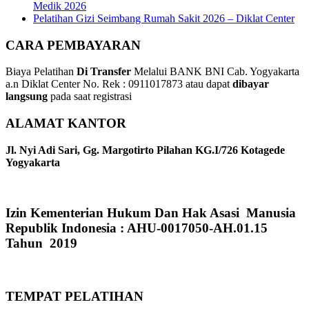
Medik 2026
Pelatihan Gizi Seimbang Rumah Sakit 2026 – Diklat Center
CARA PEMBAYARAN
Biaya Pelatihan
Di Transfer
Melalui BANK BNI Cab. Yogyakarta
a.n Diklat Center No. Rek : 0911017873 atau dapat
dibayar
langsung
pada saat registrasi
ALAMAT KANTOR
Jl. Nyi Adi Sari, Gg. Margotirto Pilahan KG.I/726 Kotagede
Yogyakarta
Izin Kementerian Hukum Dan Hak Asasi Manusia
Republik Indonesia : AHU-0017050-AH.01.15
Tahun 2019
TEMPAT PELATIHAN