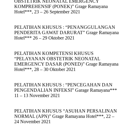
OBSTETRIK NEONATAL EMERGENCY
KOMPREHENSIF (PONEK)” Grage Ramayana
Hotel***, 23 – 26 September 2021
PELATIHAN KHUSUS : “PENANGGULANGAN
PENDERITA GAWAT DARURAT” Grage Ramayana
Hotel*** 26 – 29 Oktober 2021
PELATIHAN KOMPETENSI KHUSUS
“PELAYANAN OBSTETRIK NEONATAL
EMERGENCY DASAR (PONED)” Grage Ramayana
Hotel***, 28 – 30 Oktober 2021
PELATIHAN KHUSUS : “PENCEGAHAN DAN
PENGENDALIAN INFEKSI” Garage Ramayana***
11 – 13 November 2021
PELATIHAN KHUSUS “ASUHAN PERSALINAN
NORMAL (APN)” Grage Ramayana Hotel***, 22 –
24 November 2021