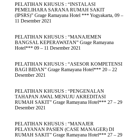
PELATIHAN KHUSUS : “INSTALASI
PEMELIHARA SARANA RUMAH SAKIT
(IPSRS)” Grage Ramayana Hotel *** Yogyakarta, 09 –
11 Desember 2021
PELATIHAN KHUSUS : “MANAJEMEN
BANGSAL KEPERAWATAN” Grage Ramayana
Hotel*** 09 – 11 Desember 2021
PELATIHAN KHUSUS : “ASESOR KOMPETENSI
BAGI BIDAN” Grage Ramayana Hotel*** 20 – 22
Desember 2021
PELATIHAN KHUSUS : “PENGENALAN
TAHAPAN AWAL MENUJU AKREDITASI
RUMAH SAKIT” Grage Ramayana Hotel*** 27 – 29
Desember 2021
PELATIHAN KHUSUS : “MANAJER
PELAYANAN PASIEN (CASE MANAGER) DI
RUMAH SAKIT” Grage Ramayana Hotel*** 27 – 29