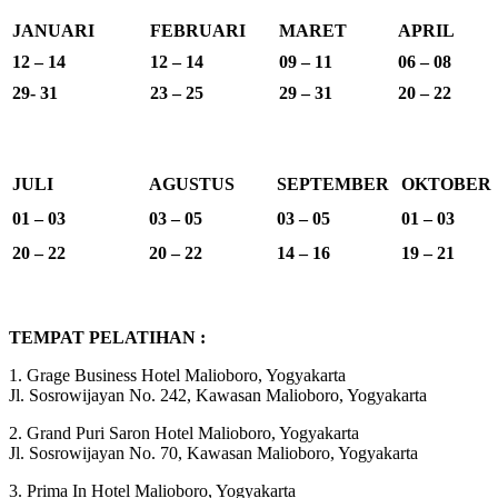
JANUARI
FEBRUARI
MARET
APRIL
12 – 14
12 – 14
09 – 11
06 – 08
29- 31
23 – 25
29 – 31
20 – 22
JULI
AGUSTUS
SEPTEMBER
OKTOBER
01 – 03
03 – 05
03 – 05
01 – 03
20 – 22
20 – 22
14 – 16
19 – 21
TEMPAT PELATIHAN :
1. Grage Business Hotel Malioboro, Yogyakarta
Jl. Sosrowijayan No. 242, Kawasan Malioboro, Yogyakarta
2. Grand Puri Saron Hotel Malioboro, Yogyakarta
Jl. Sosrowijayan No. 70, Kawasan Malioboro, Yogyakarta
3. Prima In Hotel Malioboro, Yogyakarta