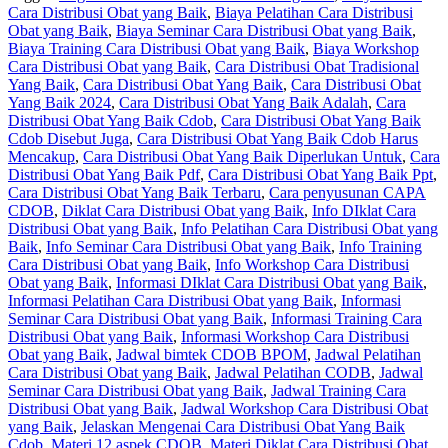
Cara Distribusi Obat yang Baik
,
Biaya Pelatihan Cara Distribusi
Obat yang Baik
,
Biaya Seminar Cara Distribusi Obat yang Baik
,
Biaya Training Cara Distribusi Obat yang Baik
,
Biaya Workshop
Cara Distribusi Obat yang Baik
,
Cara Distribusi Obat Tradisional
Yang Baik
,
Cara Distribusi Obat Yang Baik
,
Cara Distribusi Obat
Yang Baik 2024
,
Cara Distribusi Obat Yang Baik Adalah
,
Cara
Distribusi Obat Yang Baik Cdob
,
Cara Distribusi Obat Yang Baik
Cdob Disebut Juga
,
Cara Distribusi Obat Yang Baik Cdob Harus
Mencakup
,
Cara Distribusi Obat Yang Baik Diperlukan Untuk
,
Cara
Distribusi Obat Yang Baik Pdf
,
Cara Distribusi Obat Yang Baik Ppt
,
Cara Distribusi Obat Yang Baik Terbaru
,
Cara penyusunan CAPA
CDOB
,
Diklat Cara Distribusi Obat yang Baik
,
Info DIklat Cara
Distribusi Obat yang Baik
,
Info Pelatihan Cara Distribusi Obat yang
Baik
,
Info Seminar Cara Distribusi Obat yang Baik
,
Info Training
Cara Distribusi Obat yang Baik
,
Info Workshop Cara Distribusi
Obat yang Baik
,
Informasi DIklat Cara Distribusi Obat yang Baik
,
Informasi Pelatihan Cara Distribusi Obat yang Baik
,
Informasi
Seminar Cara Distribusi Obat yang Baik
,
Informasi Training Cara
Distribusi Obat yang Baik
,
Informasi Workshop Cara Distribusi
Obat yang Baik
,
Jadwal bimtek CDOB BPOM
,
Jadwal Pelatihan
Cara Distribusi Obat yang Baik
,
Jadwal Pelatihan CODB
,
Jadwal
Seminar Cara Distribusi Obat yang Baik
,
Jadwal Training Cara
Distribusi Obat yang Baik
,
Jadwal Workshop Cara Distribusi Obat
yang Baik
,
Jelaskan Mengenai Cara Distribusi Obat Yang Baik
Cdob
,
Materi 12 aspek CDOB
,
Materi Diklat Cara Distribusi Obat