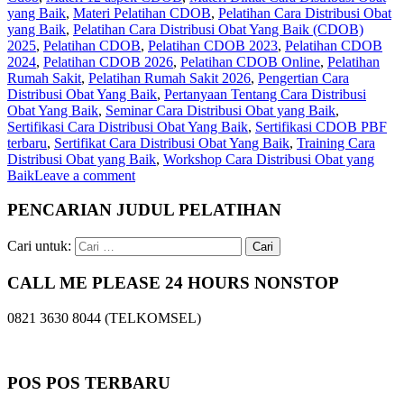
yang Baik
,
Materi Pelatihan CDOB
,
Pelatihan Cara Distribusi Obat
yang Baik
,
Pelatihan Cara Distribusi Obat Yang Baik (CDOB)
2025
,
Pelatihan CDOB
,
Pelatihan CDOB 2023
,
Pelatihan CDOB
2024
,
Pelatihan CDOB 2026
,
Pelatihan CDOB Online
,
Pelatihan
Rumah Sakit
,
Pelatihan Rumah Sakit 2026
,
Pengertian Cara
Distribusi Obat Yang Baik
,
Pertanyaan Tentang Cara Distribusi
Obat Yang Baik
,
Seminar Cara Distribusi Obat yang Baik
,
Sertifikasi Cara Distribusi Obat Yang Baik
,
Sertifikasi CDOB PBF
terbaru
,
Sertifikat Cara Distribusi Obat Yang Baik
,
Training Cara
Distribusi Obat yang Baik
,
Workshop Cara Distribusi Obat yang
Baik
Leave a comment
PENCARIAN JUDUL PELATIHAN
Cari untuk:
CALL ME PLEASE 24 HOURS NONSTOP
0821 3630 8044 (TELKOMSEL)
POS POS TERBARU